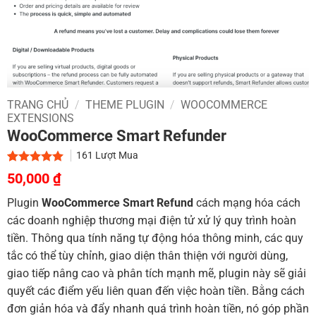
TRANG CHỦ
/
THEME PLUGIN
/
WOOCOMMERCE
EXTENSIONS
WooCommerce Smart Refunder
161
Lượt Mua
Giá
Giá
5.00
2
trên 5
50,000
₫
dựa trên
gốc
hiện
đánh giá
Plugin
WooCommerce Smart Refund
cách mạng hóa cách
là:
tại
các doanh nghiệp thương mại điện tử xử lý quy trình hoàn
800,000 ₫.
là:
tiền. Thông qua tính năng tự động hóa thông minh, các quy
50,000 ₫.
tắc có thể tùy chỉnh, giao diện thân thiện với người dùng,
giao tiếp nâng cao và phân tích mạnh mẽ, plugin này sẽ giải
quyết các điểm yếu liên quan đến việc hoàn tiền. Bằng cách
đơn giản hóa và đẩy nhanh quá trình hoàn tiền, nó góp phần