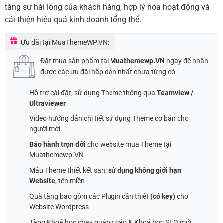
tăng sự hài lòng của khách hàng, hợp lý hóa hoạt động và
cải thiện hiệu quả kinh doanh tổng thể.
Ưu đãi tại MuaThemeWP.VN:
Đặt mua sản phẩm tại
Muathemewp.VN
ngay để nhận
được các ưu đãi hấp dẫn nhất chưa từng có
Hỗ trợ cài đặt, sử dụng Theme thông qua
Teamview /
Ultraviewer
Video hướng dẫn chi tiết sử dụng Theme cơ bản cho
người mới
Bảo hành trọn đời
cho website mua Theme tại
Muathemewp.VN
Mẫu Theme thiết kết sẵn:
sử dụng không giới hạn
Website
, tên miền
Quà tặng bao gồm các Plugin cần thiết
(có key)
cho
Website Wordpress
Tặng Khoá học chạy quảng cáo & Khoá học SEO mới