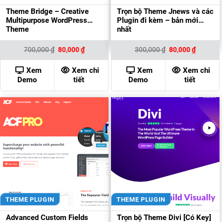
Theme Bridge – Creative
Trọn bộ Theme Jnews và các
Multipurpose WordPress
Plugin đi kèm – bản mới
Theme
nhất
Giá
Giá
Giá
Giá
700,000
₫
80,000
₫
300,000
₫
80,000
₫
gốc
hiện
gốc
hiện
là:
tại
là:
tại
700,000 ₫.
là:
300,000 ₫.
là:
Xem
Xem chi
Xem
Xem chi
80,000 ₫.
80,000 ₫
Demo
tiết
Demo
tiết
THEME PLUGIN
THEME PLUGIN
Advanced Custom Fields
Trọn bộ Theme Divi [Có Key]