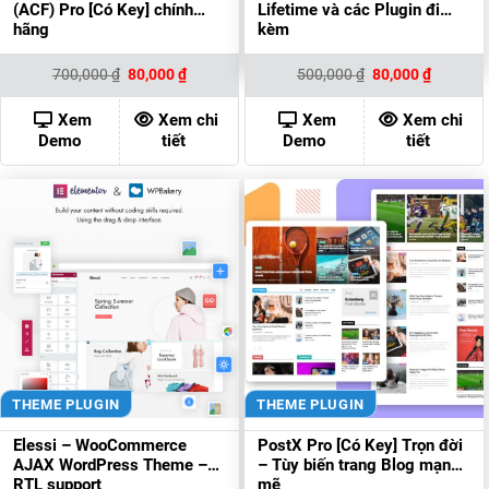
(ACF) Pro [Có Key] chính
Lifetime và các Plugin đi
hãng
kèm
Giá
Giá
Giá
Giá
700,000
₫
80,000
₫
500,000
₫
80,000
₫
gốc
hiện
gốc
hiện
là:
tại
là:
tại
700,000 ₫.
là:
500,000 ₫.
là:
Xem
Xem chi
Xem
Xem chi
80,000 ₫.
80,000 ₫
Demo
tiết
Demo
tiết
THEME PLUGIN
THEME PLUGIN
Elessi – WooCommerce
PostX Pro [Có Key] Trọn đời
AJAX WordPress Theme –
– Tùy biến trang Blog mạnh
RTL support
mẽ