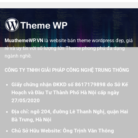
MuathemeWP.VN
là website bán theme wordpress đẹp, giá
rẻ và uy tín với số lượng lớn Theme phong phú đa dạng
ngành nghề.
CÔNG TY TNHH GIẢI PHÁP CÔNG NGHỆ TRUNG THÔNG
Giấy chứng nhận ĐKKD số 8617179898 do Sở Kế
Hoạch và Đầu Tư Thành Phố Hà Nội cấp ngày
27/05/2020
Địa chỉ: ngõ 204, đường Lê Thanh Nghị, quận Hai
Bà Trưng, Hà Nội
Chủ Sở Hữu Website: Ông Trịnh Văn Thông