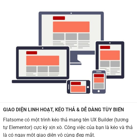
GIAO DIỆN LINH HOẠT, KÉO THẢ & DỄ DÀNG TÙY BIẾN
Flatsome có một trình kéo thả mang tên UX Builder (tương
tự Elementor) cực kỳ xịn xò. Công việc của bạn là kéo và thả
là có ngay một giao diện vô cùng đẹp mắt.