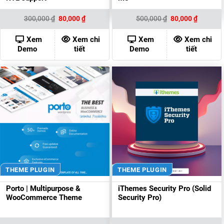
Giá
Giá
Giá
Giá
300,000
₫
80,000
₫
500,000
₫
80,000
₫
gốc
hiện
gốc
hiện
là:
tại
là:
tại
300,000 ₫.
là:
500,000 ₫.
là:
Xem
Xem chi
Xem
Xem chi
80,000 ₫.
80,000 ₫
Demo
tiết
Demo
tiết
THEME PLUGIN
THEME PLUGIN
Porto | Multipurpose &
iThemes Security Pro (Solid
WooCommerce Theme
Security Pro)