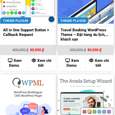
THEME PLUGIN
THEME PLUGIN
All in One Support Button +
Travel Booking WordPress
Callback Request
Theme – Đặt hàng du lịch,
khách sạn
Giá
Giá
Giá
Giá
400,000
₫
80,000
₫
300,000
₫
80,000
₫
gốc
hiện
gốc
hiện
là:
tại
là:
tại
400,000 ₫.
là:
300,000 ₫.
là:
Xem
Xem chi
Xem
Xem chi
80,000 ₫.
80,000 ₫
Demo
tiết
Demo
tiết