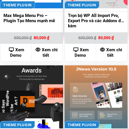
THEME PLUGIN
THEME PLUGIN
Max Mega Menu Pro –
Trọn bộ WP All Import Pro,
Plugin Tạo Menu mạnh mẽ
Export Pro và các Addons đi
kèm
Giá
Giá
Giá
Giá
300,000
₫
80,000
₫
600,000
₫
80,000
₫
gốc
hiện
gốc
hiện
là:
tại
là:
tại
300,000 ₫.
là:
600,000 ₫.
là:
Xem
Xem chi
Xem
Xem chi
80,000 ₫.
80,000 ₫
Demo
tiết
Demo
tiết
THEME PLUGIN
THEME PLUGIN