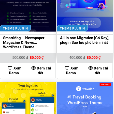
THEME PLUGIN
THEME PLUGIN
SmartMag – Newspaper
All in one Migration [Có Key],
Magazine & News
plugin Sao lưu phổ biến nhất
WordPress Theme
Giá
Giá
Giá
Giá
500,000
₫
80,000
₫
400,000
₫
80,000
₫
gốc
hiện
gốc
hiện
là:
tại
là:
tại
500,000 ₫.
là:
400,000 ₫.
là:
Xem
Xem chi
Xem
Xem chi
80,000 ₫.
80,000 ₫
Demo
tiết
Demo
tiết