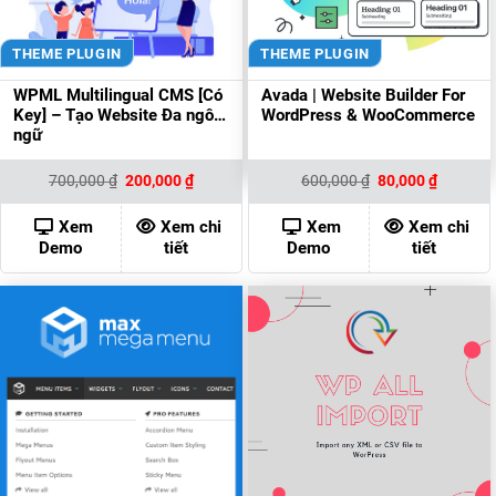
THEME PLUGIN
THEME PLUGIN
WPML Multilingual CMS [Có
Avada | Website Builder For
Key] – Tạo Website Đa ngôn
WordPress & WooCommerce
ngữ
Giá
Giá
Giá
Giá
700,000
₫
200,000
₫
600,000
₫
80,000
₫
gốc
hiện
gốc
hiện
là:
tại
là:
tại
700,000 ₫.
là:
600,000 ₫.
là:
Xem
Xem chi
Xem
Xem chi
200,000 ₫.
80,000 ₫
Demo
tiết
Demo
tiết