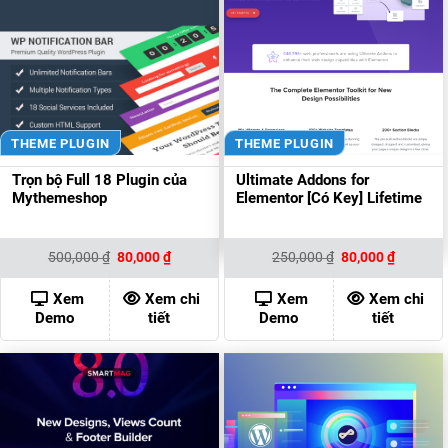
THEME PLUGIN
THEME PLUGIN
Trọn bộ Full 18 Plugin của
Ultimate Addons for
Mythemeshop
Elementor [Có Key] Lifetime
Giá
Giá
Giá
Giá
500,000
₫
80,000
₫
250,000
₫
80,000
₫
gốc
hiện
gốc
hiện
là:
tại
là:
tại
500,000 ₫.
là:
250,000 ₫.
là:
Xem
Xem chi
Xem
Xem chi
80,000 ₫.
80,000 ₫
Demo
tiết
Demo
tiết