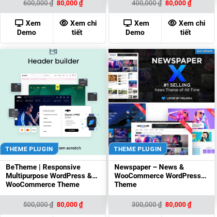
Giá
Giá
Giá
Giá
600,000
₫
80,000
₫
400,000
₫
80,000
₫
gốc
hiện
gốc
hiện
là:
tại
là:
tại
600,000 ₫.
là:
400,000 ₫.
là:
Xem
Xem chi
Xem
Xem chi
80,000 ₫.
80,000 ₫
Demo
tiết
Demo
tiết
THEME PLUGIN
THEME PLUGIN
BeTheme | Responsive
Newspaper – News &
Multipurpose WordPress &
WooCommerce WordPress
WooCommerce Theme
Theme
Giá
Giá
Giá
Giá
500,000
₫
80,000
₫
300,000
₫
80,000
₫
gốc
hiện
gốc
hiện
là:
tại
là:
tại