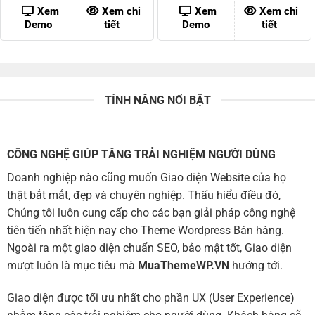
500,000 ₫.
là:
300,000 ₫.
là:
Xem
Xem chi
Xem
Xem chi
80,000 ₫.
80,000 ₫
Demo
tiết
Demo
tiết
TÍNH NĂNG NỔI BẬT
CÔNG NGHỆ GIÚP TĂNG TRẢI NGHIỆM NGƯỜI DÙNG
Doanh nghiệp nào cũng muốn Giao diện Website của họ
thật bắt mắt, đẹp và chuyên nghiệp. Thấu hiểu điều đó,
Chúng tôi luôn cung cấp cho các bạn giải pháp công nghệ
tiên tiến nhất hiện nay cho Theme Wordpress Bán hàng.
Ngoài ra một giao diện chuẩn SEO, bảo mật tốt, Giao diện
mượt luôn là mục tiêu mà
MuaThemeWP.VN
hướng tới.
Giao diện được tối ưu nhất cho phần UX (User Experience)