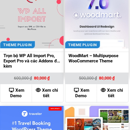
THEME PLUGIN
THEME PLUGIN
Trọn bộ WP All Import Pro,
WoodMart – Multipurpose
Export Pro và các Addons đi
WooCommerce Theme
kèm
Giá
Giá
Giá
Giá
600,000
₫
80,000
₫
500,000
₫
80,000
₫
gốc
hiện
gốc
hiện
là:
tại
là:
tại
600,000 ₫.
là:
500,000 ₫.
là:
Xem
Xem chi
Xem
Xem chi
80,000 ₫.
80,000 ₫
Demo
tiết
Demo
tiết