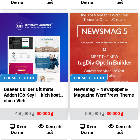
Demo
tiết
Demo
tiết
THEME PLUGIN
THEME PLUGIN
Beaver Builder Ultimate
Newsmag – Newspaper &
Addon [Có Key] – kích hoạt
Magazine WordPress Theme
nhiều Web
Giá
Giá
Giá
Giá
450,000
₫
80,000
₫
800,000
₫
80,000
₫
gốc
hiện
gốc
hiện
là:
tại
là:
tại
450,000 ₫.
là:
800,000 ₫.
là:
Xem
Xem chi
Xem
Xem chi
80,000 ₫.
80,000 ₫
Demo
tiết
Demo
tiết