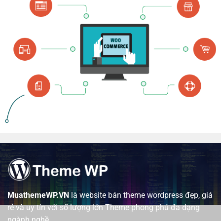
MuathemeWP.VN
là website bán theme wordpress đẹp, giá
rẻ và uy tín với số lượng lớn Theme phong phú đa dạng
ngành nghề.