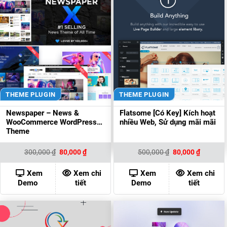
THEME PLUGIN
THEME PLUGIN
Newspaper – News &
Flatsome [Có Key] Kích hoạt
WooCommerce WordPress
nhiều Web, Sử dụng mãi mãi
Theme
Giá
Giá
Giá
Giá
300,000
₫
80,000
₫
500,000
₫
80,000
₫
gốc
hiện
gốc
hiện
là:
tại
là:
tại
300,000 ₫.
là:
500,000 ₫.
là:
Xem
Xem chi
Xem
Xem chi
80,000 ₫.
80,000 ₫
Demo
tiết
Demo
tiết