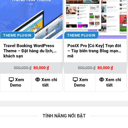
THEME PLUGIN
THEME PLUGIN
Travel Booking WordPress
PostX Pro [Có Key] Trọn đời
Theme – Đặt hàng du lịch,
– Tùy biến trang Blog mạnh
khách sạn
mẽ
Giá
Giá
Giá
Giá
300,000
₫
80,000
₫
500,000
₫
80,000
₫
gốc
hiện
gốc
hiện
là:
tại
là:
tại
300,000 ₫.
là:
500,000 ₫.
là:
Xem
Xem chi
Xem
Xem chi
80,000 ₫.
80,000 ₫
Demo
tiết
Demo
tiết
TÍNH NĂNG NỔI BẬT