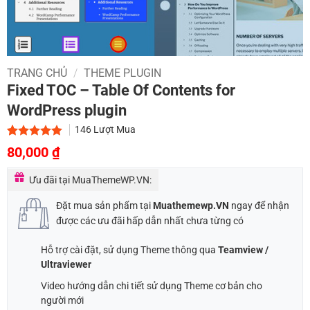
TRANG CHỦ
/
THEME PLUGIN
Fixed TOC – Table Of Contents for
WordPress plugin
146
Lượt Mua
Giá
Giá
5.00
2
trên 5
80,000
₫
dựa trên
gốc
hiện
đánh giá
Ưu đãi tại MuaThemeWP.VN:
là:
tại
200,000 ₫.
là:
Đặt mua sản phẩm tại
Muathemewp.VN
ngay để nhận
80,000 ₫.
được các ưu đãi hấp dẫn nhất chưa từng có
Hỗ trợ cài đặt, sử dụng Theme thông qua
Teamview /
Ultraviewer
Video hướng dẫn chi tiết sử dụng Theme cơ bản cho
người mới