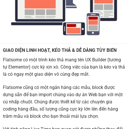
GIAO DIỆN LINH HOẠT, KÉO THẢ & DỄ DÀNG TÙY BIẾN
Flatsome có một trình kéo thả mang tên UX Builder (tương
tự Elementor) cực kỳ xịn xò. Công việc của bạn là kéo và thả
là có ngay một giao diện vô cùng đẹp mắt.
Flatsome cũng có một ngân hàng các mẫu, block được
dựng sẵn để bạn import chúng vào dự án Web bạn với một
cú nhấp chuột. Chúng được thiết kế từ các chuyên gia
coding hàng đầu, số lượng cũng cực kỳ lớn lên đến hàng
trăm mẫu và block cho bạn thoải mái lựa chọn.