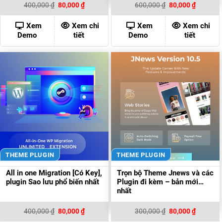
Giá
Giá
Giá
Giá
400,000
₫
80,000
₫
600,000
₫
80,000
₫
gốc
hiện
gốc
hiện
là:
tại
là:
tại
400,000 ₫.
là:
600,000 ₫.
là:
Xem
Xem chi
Xem
Xem chi
80,000 ₫.
80,000 ₫
Demo
tiết
Demo
tiết
THEME PLUGIN
THEME PLUGIN
All in one Migration [Có Key],
Trọn bộ Theme Jnews và các
plugin Sao lưu phổ biến nhất
Plugin đi kèm – bản mới
nhất
Giá
Giá
Giá
Giá
400,000
₫
80,000
₫
300,000
₫
80,000
₫
gốc
hiện
gốc
hiện