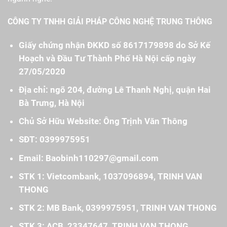
CÔNG TY TNHH GIẢI PHÁP CÔNG NGHỆ TRUNG THÔNG
Giấy chứng nhận ĐKKD số 8617179898 do Sở Kế
Hoạch và Đầu Tư Thành Phố Hà Nội cấp ngày
27/05/2020
Địa chỉ: ngõ 204, đường Lê Thanh Nghị, quận Hai
Bà Trưng, Hà Nội
Chủ Sở Hữu Website: Ông Trịnh Văn Thông
SĐT: 0399975951
Email: Baobinh110297@gmail.com
STK 1: Vietcombank, 1037096894, TRINH VAN
THONG
STK 2: MB Bank, 0399975951, TRINH VAN THONG
STK 3: ACB, 23347647, TRINH VAN THONG