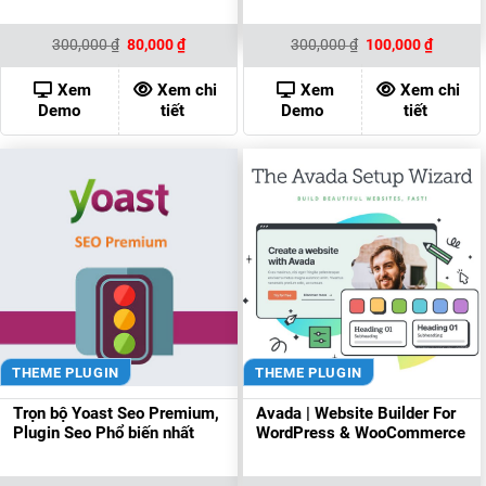
Giá
Giá
Giá
Giá
300,000
₫
80,000
₫
300,000
₫
100,000
₫
gốc
hiện
gốc
hiện
là:
tại
là:
tại
300,000 ₫.
là:
300,000 ₫.
là:
Xem
Xem chi
Xem
Xem chi
80,000 ₫.
100,000
Demo
tiết
Demo
tiết
THEME PLUGIN
THEME PLUGIN
Trọn bộ Yoast Seo Premium,
Avada | Website Builder For
Plugin Seo Phổ biến nhất
WordPress & WooCommerce