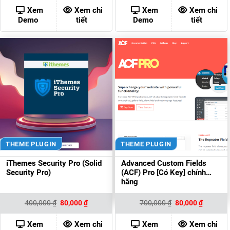
là:
tại
là:
tại
400,000 ₫.
là:
300,000 ₫.
là:
Xem
Xem chi
Xem
Xem chi
80,000 ₫.
80,000 ₫
Demo
tiết
Demo
tiết
THEME PLUGIN
THEME PLUGIN
iThemes Security Pro (Solid
Advanced Custom Fields
Security Pro)
(ACF) Pro [Có Key] chính
hãng
Giá
Giá
Giá
Giá
400,000
₫
80,000
₫
700,000
₫
80,000
₫
gốc
hiện
gốc
hiện
là:
tại
là:
tại
400,000 ₫.
là:
700,000 ₫.
là:
Xem
Xem chi
Xem
Xem chi
80,000 ₫.
80,000 ₫