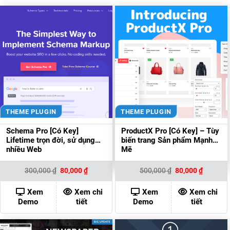
THEME PLUGIN
THEME PLUGIN
Schema Pro [Có Key]
ProductX Pro [Có Key] – Tùy
Lifetime trọn đời, sử dụng
biến trang Sản phẩm Mạnh
nhiều Web
Mẽ
Giá
Giá
Giá
Giá
300,000
₫
80,000
₫
500,000
₫
80,000
₫
gốc
hiện
gốc
hiện
là:
tại
là:
tại
300,000 ₫.
là:
500,000 ₫.
là:
Xem
Xem chi
Xem
Xem chi
80,000 ₫.
80,000 ₫
Demo
tiết
Demo
tiết