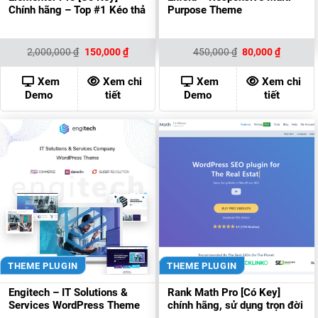
Chính hãng – Top #1 Kéo thả
Purpose Theme
Giá
Giá
Giá
Giá
2,000,000
₫
150,000
₫
450,000
₫
80,000
₫
gốc
hiện
gốc
hiện
là:
tại
là:
tại
2,000,000 ₫.
là:
450,000 ₫.
là:
Xem
Xem chi
Xem
Xem chi
150,000 ₫.
80,000 ₫
Demo
tiết
Demo
tiết
THEME PLUGIN
THEME PLUGIN
Engitech – IT Solutions &
Rank Math Pro [Có Key]
Services WordPress Theme
chính hãng, sử dụng trọn đời