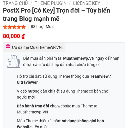
TRANG CHỦ
/
THEME PLUGIN
/
LICENSE KEY
PostX Pro [Có Key] Trọn đời – Tùy biến
trang Blog mạnh mẽ
88
Lượt Mua
Giá
Giá
5.00
2
trên 5
80,000
₫
dựa trên
gốc
hiện
đánh giá
Ưu đãi tại MuaThemeWP.VN:
là:
tại
500,000 ₫.
là:
Đặt mua sản phẩm tại
Muathemewp.VN
ngay để nhận
80,000 ₫.
được các ưu đãi hấp dẫn nhất chưa từng có
Hỗ trợ cài đặt, sử dụng Theme thông qua
Teamview /
Ultraviewer
Video hướng dẫn chi tiết sử dụng Theme cơ bản cho
người mới
Bảo hành trọn đời
cho website mua Theme tại
Muathemewp.VN
Mẫu Theme thiết kết sẵn:
sử dụng không giới hạn
Website
, tên miền