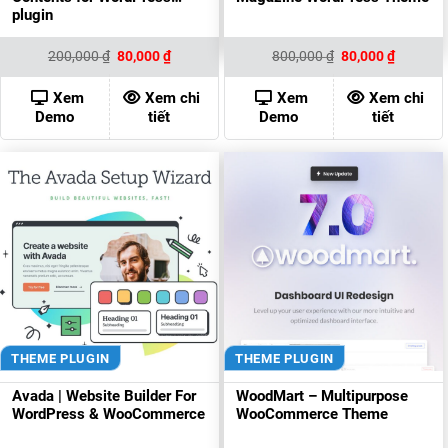
plugin
Giá
Giá
Giá
Giá
200,000
₫
80,000
₫
800,000
₫
80,000
₫
gốc
hiện
gốc
hiện
là:
tại
là:
tại
200,000 ₫.
là:
800,000 ₫.
là:
Xem
Xem chi
Xem
Xem chi
80,000 ₫.
80,000 ₫
Demo
tiết
Demo
tiết
THEME PLUGIN
THEME PLUGIN
Avada | Website Builder For
WoodMart – Multipurpose
WordPress & WooCommerce
WooCommerce Theme