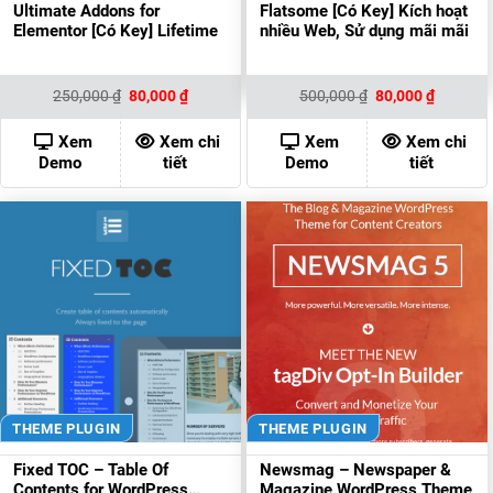
Ultimate Addons for
Flatsome [Có Key] Kích hoạt
Elementor [Có Key] Lifetime
nhiều Web, Sử dụng mãi mãi
Giá
Giá
Giá
Giá
250,000
₫
80,000
₫
500,000
₫
80,000
₫
gốc
hiện
gốc
hiện
là:
tại
là:
tại
250,000 ₫.
là:
500,000 ₫.
là:
Xem
Xem chi
Xem
Xem chi
80,000 ₫.
80,000 ₫
Demo
tiết
Demo
tiết
THEME PLUGIN
THEME PLUGIN
Fixed TOC – Table Of
Newsmag – Newspaper &
Contents for WordPress
Magazine WordPress Theme