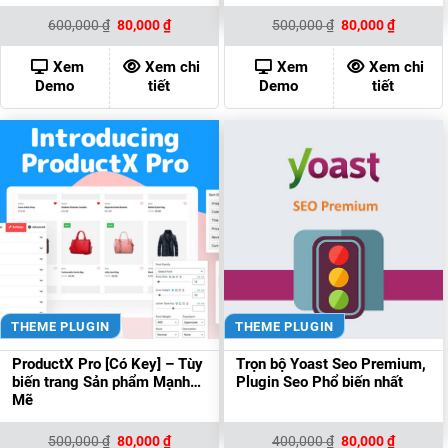
Giá
Giá
Giá
Giá
600,000
₫
80,000
₫
500,000
₫
80,000
₫
gốc
hiện
gốc
hiện
là:
tại
là:
tại
600,000 ₫.
là:
500,000 ₫.
là:
Xem
Xem chi
Xem
Xem chi
80,000 ₫.
80,000 ₫
Demo
tiết
Demo
tiết
THEME PLUGIN
THEME PLUGIN
ProductX Pro [Có Key] – Tùy
Trọn bộ Yoast Seo Premium,
biến trang Sản phẩm Mạnh
Plugin Seo Phổ biến nhất
Mẽ
Giá
Giá
Giá
Giá
500,000
₫
80,000
₫
400,000
₫
80,000
₫