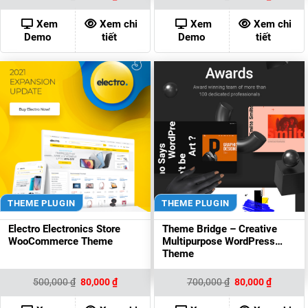
gốc
hiện
gốc
hiện
là:
tại
là:
tại
500,000 ₫.
là:
400,000 ₫.
là:
Xem
Xem chi
Xem
Xem chi
80,000 ₫.
80,000 ₫
Demo
tiết
Demo
tiết
THEME PLUGIN
THEME PLUGIN
Electro Electronics Store
Theme Bridge – Creative
WooCommerce Theme
Multipurpose WordPress
Theme
Giá
Giá
Giá
Giá
500,000
₫
80,000
₫
700,000
₫
80,000
₫
gốc
hiện
gốc
hiện
là:
tại
là:
tại
500,000 ₫.
là:
700,000 ₫.
là: