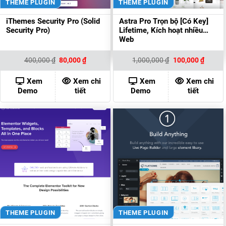
THEME PLUGIN
THEME PLUGIN
iThemes Security Pro (Solid
Astra Pro Trọn bộ [Có Key]
Security Pro)
Lifetime, Kích hoạt nhiều
Web
Giá
Giá
Giá
Giá
400,000
₫
80,000
₫
1,000,000
₫
100,000
₫
gốc
hiện
gốc
hiện
là:
tại
là:
tại
400,000 ₫.
là:
1,000,000 ₫.
là:
Xem
Xem chi
Xem
Xem chi
80,000 ₫.
100,00
Demo
tiết
Demo
tiết
THEME PLUGIN
THEME PLUGIN