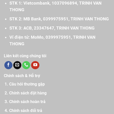
STK 1: Vietcombank, 1037096894, TRINH VAN
THONG
STK 2: MB Bank, 0399975951, TRINH VAN THONG
STK 3: ACB, 23347647, TRINH VAN THONG
Ví điện tử: MoMo, 0399975951, TRINH VAN
THONG
Liên kết cùng chúng tôi
Chính sách & Hỗ trợ
Câu hỏi thường gặp
Chính sách đặt hàng
Chính sách hoàn trả
Chính sách đổi trả