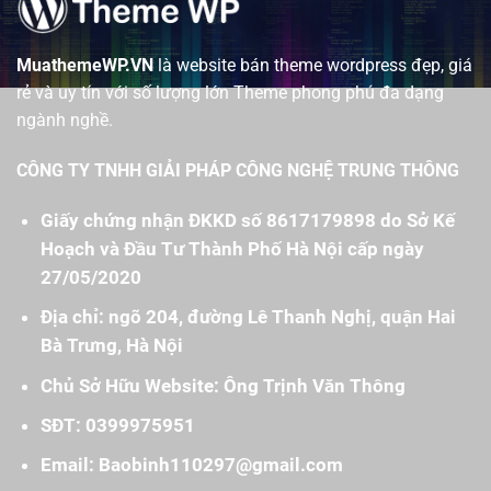
MuathemeWP.VN
là website bán theme wordpress đẹp, giá
rẻ và uy tín với số lượng lớn Theme phong phú đa dạng
ngành nghề.
CÔNG TY TNHH GIẢI PHÁP CÔNG NGHỆ TRUNG THÔNG
Giấy chứng nhận ĐKKD số 8617179898 do Sở Kế
Hoạch và Đầu Tư Thành Phố Hà Nội cấp ngày
27/05/2020
Địa chỉ: ngõ 204, đường Lê Thanh Nghị, quận Hai
Bà Trưng, Hà Nội
Chủ Sở Hữu Website: Ông Trịnh Văn Thông
SĐT: 0399975951
Email: Baobinh110297@gmail.com