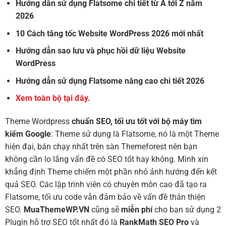
Hướng dẫn sử dụng Flatsome chi tiết từ A tới Z năm
2026
10 Cách tăng tốc Website WordPress 2026 mới nhất
Hướng dẫn sao lưu và phục hồi dữ liệu Website
WordPress
Hướng dẫn sử dụng Flatsome nâng cao chi tiết 2026
Xem toàn bộ tại đây.
Theme Wordpress
chuẩn SEO, tối ưu tốt với bộ máy tìm
kiếm Google
: Theme sử dụng là Flatsome, nó là một Theme
hiện đại, bán chạy nhất trên sàn Themeforest nên bạn
không cần lo lắng vấn đề có SEO tốt hay không. Mình xin
khẳng định Theme chiếm một phần nhỏ ảnh hướng đến kết
quả SEO. Các lập trình viên có chuyên môn cao đã tạo ra
Flatsome, tối ưu code vẫn đảm bảo về vấn đề thân thiện
SEO.
MuaThemeWP.VN
cũng sẽ
miễn phí
cho bạn sử dụng 2
Plugin hỗ trợ SEO tốt nhất đó là
RankMath SEO Pro
và