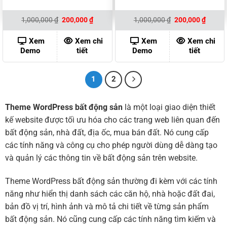
Giá
Giá
Giá
Giá
1,000,000
₫
200,000
₫
1,000,000
₫
200,000
₫
gốc
hiện
gốc
hiện
là:
tại
là:
tại
1,000,000 ₫.
là:
1,000,000 ₫.
là:
Xem
Xem chi
Xem
Xem chi
200,000 ₫.
200,00
Demo
tiết
Demo
tiết
1
2
Theme WordPress bất động sản
là một loại giao diện thiết
kế website được tối ưu hóa cho các trang web liên quan đến
bất động sản, nhà đất, địa ốc, mua bán đất. Nó cung cấp
các tính năng và công cụ cho phép người dùng dễ dàng tạo
và quản lý các thông tin về bất động sản trên website.
Theme WordPress bất động sản thường đi kèm với các tính
năng như hiển thị danh sách các căn hộ, nhà hoặc đất đai,
bản đồ vị trí, hình ảnh và mô tả chi tiết về từng sản phẩm
bất động sản. Nó cũng cung cấp các tính năng tìm kiếm và