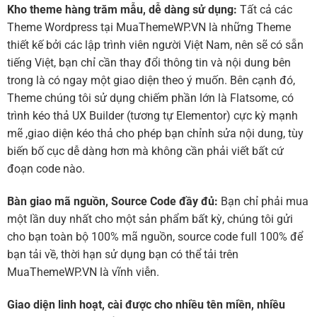
Kho theme hàng trăm mẫu, dễ dàng sử dụng:
Tất cả các
Theme Wordpress tại MuaThemeWP.VN là những Theme
thiết kế bởi các lập trình viên người Việt Nam, nên sẽ có sẵn
tiếng Việt, bạn chỉ cần thay đổi thông tin và nội dung bên
trong là có ngay một giao diện theo ý muốn. Bên cạnh đó,
Theme chúng tôi sử dụng chiếm phần lớn là Flatsome, có
trình kéo thả UX Builder (tương tự Elementor) cực kỳ mạnh
mẽ ,giao diện kéo thả cho phép bạn chỉnh sửa nội dung, tùy
biến bố cục dễ dàng hơn mà không cần phải viết bất cứ
đoạn code nào.
Bàn giao mã nguồn, Source Code đầy đủ:
Bạn chỉ phải mua
một lần duy nhất cho một sản phẩm bất kỳ, chúng tôi gửi
cho bạn toàn bộ 100% mã nguồn, source code full 100% để
bạn tải về, thời hạn sử dụng bạn có thể tải trên
MuaThemeWP.VN là vĩnh viễn.
Giao diện linh hoạt, cài được cho nhiều tên miền, nhiều