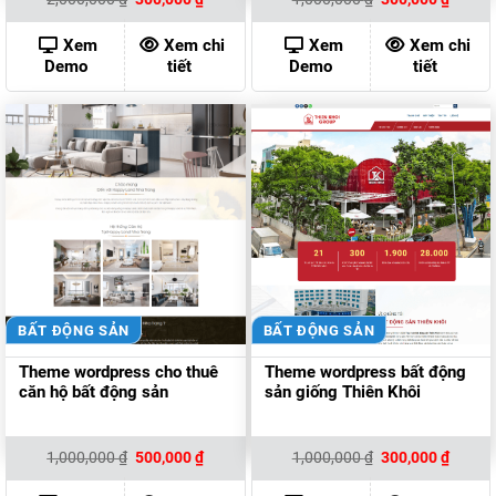
gốc
hiện
gốc
hiện
là:
tại
là:
tại
2,000,000 ₫.
là:
1,000,000 ₫.
là:
Xem
Xem chi
Xem
Xem chi
300,000 ₫.
300,00
Demo
tiết
Demo
tiết
BẤT ĐỘNG SẢN
BẤT ĐỘNG SẢN
Theme wordpress cho thuê
Theme wordpress bất động
căn hộ bất động sản
sản giống Thiên Khôi
Giá
Giá
Giá
Giá
1,000,000
₫
500,000
₫
1,000,000
₫
300,000
₫
gốc
hiện
gốc
hiện
là:
tại
là:
tại