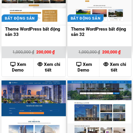
BẤT ĐỘNG SẢN
BẤT ĐỘNG SẢN
Theme WordPress bất động
Theme WordPress bất động
sản 33
sản 32
Giá
Giá
Giá
Giá
1,000,000
₫
200,000
₫
1,000,000
₫
200,000
₫
gốc
hiện
gốc
hiện
là:
tại
là:
tại
1,000,000 ₫.
là:
1,000,000 ₫.
là:
Xem
Xem chi
Xem
Xem chi
200,000 ₫.
200,00
Demo
tiết
Demo
tiết