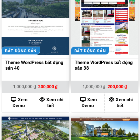
BẤT ĐỘNG SẢN
BẤT ĐỘNG SẢN
Theme WordPress bất động
Theme WordPress bất động
sản 40
sản 38
Giá
Giá
Giá
Giá
1,000,000
₫
200,000
₫
1,000,000
₫
200,000
₫
gốc
hiện
gốc
hiện
là:
tại
là:
tại
1,000,000 ₫.
là:
1,000,000 ₫.
là:
Xem
Xem chi
Xem
Xem chi
200,000 ₫.
200,00
Demo
tiết
Demo
tiết