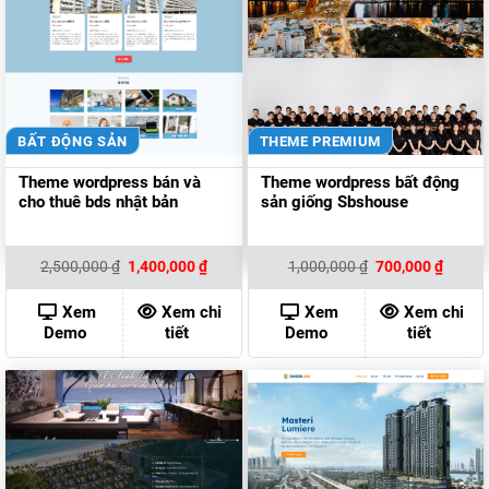
BẤT ĐỘNG SẢN
THEME PREMIUM
Theme wordpress bán và
Theme wordpress bất động
cho thuê bds nhật bản
sản giống Sbshouse
Giá
Giá
Giá
Giá
2,500,000
₫
1,400,000
₫
1,000,000
₫
700,000
₫
gốc
hiện
gốc
hiện
là:
tại
là:
tại
2,500,000 ₫.
là:
1,000,000 ₫.
là:
Xem
Xem chi
Xem
Xem chi
1,400,000 ₫.
700,00
Demo
tiết
Demo
tiết