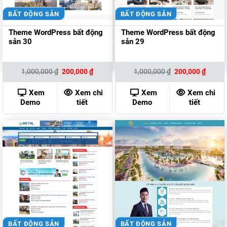
BẤT ĐỘNG SẢN
BẤT ĐỘNG SẢN
Theme WordPress bất động
Theme WordPress bất động
sản 30
sản 29
Giá
Giá
Giá
Giá
1,000,000
₫
200,000
₫
1,000,000
₫
200,000
₫
gốc
hiện
gốc
hiện
là:
tại
là:
tại
1,000,000 ₫.
là:
1,000,000 ₫.
là:
Xem
Xem chi
Xem
Xem chi
200,000 ₫.
200,00
Demo
tiết
Demo
tiết
BẤT ĐỘNG SẢN
BẤT ĐỘNG SẢN