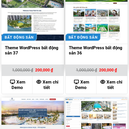
BẤT ĐỘNG SẢN
BẤT ĐỘNG SẢN
Theme WordPress bất động
Theme WordPress bất động
sản 37
sản 36
Giá
Giá
Giá
Giá
1,000,000
₫
200,000
₫
1,000,000
₫
200,000
₫
gốc
hiện
gốc
hiện
là:
tại
là:
tại
1,000,000 ₫.
là:
1,000,000 ₫.
là:
Xem
Xem chi
Xem
Xem chi
200,000 ₫.
200,00
Demo
tiết
Demo
tiết