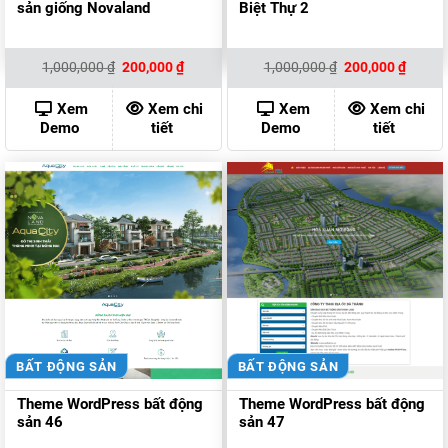
sản giống Novaland
Biệt Thự 2
Giá
Giá
Giá
Giá
1,000,000
₫
200,000
₫
1,000,000
₫
200,000
₫
gốc
hiện
gốc
hiện
là:
tại
là:
tại
1,000,000 ₫.
là:
1,000,000 ₫.
là:
Xem
Xem chi
Xem
Xem chi
200,000 ₫.
200,00
Demo
tiết
Demo
tiết
BẤT ĐỘNG SẢN
BẤT ĐỘNG SẢN
Theme WordPress bất động
Theme WordPress bất động
sản 46
sản 47