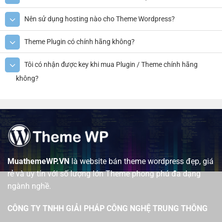
Nên sử dụng hosting nào cho Theme Wordpress?
Theme Plugin có chính hãng không?
Tôi có nhận được key khi mua Plugin / Theme chính hãng
không?
MuathemeWP.VN
là website bán theme wordpress đẹp, giá
rẻ và uy tín với số lượng lớn Theme phong phú đa dạng
ngành nghề.
CÔNG TY TNHH GIẢI PHÁP CÔNG NGHỆ TRUNG THÔNG