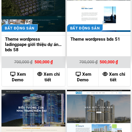
BẤT ĐỘNG SẢN
BẤT ĐỘNG SẢN
Theme wordpress
Theme wordpress bds 51
ladingpape giới thiệu dự án
bds 58
Giá
Giá
Giá
Giá
700,000
₫
500,000
₫
700,000
₫
500,000
₫
gốc
hiện
gốc
hiện
là:
tại
là:
tại
700,000 ₫.
là:
700,000 ₫.
là:
Xem
Xem chi
Xem
Xem chi
500,000 ₫.
500,000
Demo
tiết
Demo
tiết