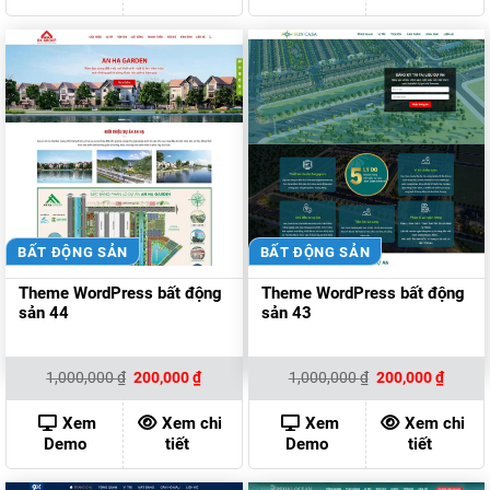
BẤT ĐỘNG SẢN
BẤT ĐỘNG SẢN
Theme WordPress bất động
Theme WordPress bất động
sản 44
sản 43
Giá
Giá
Giá
Giá
1,000,000
₫
200,000
₫
1,000,000
₫
200,000
₫
gốc
hiện
gốc
hiện
là:
tại
là:
tại
1,000,000 ₫.
là:
1,000,000 ₫.
là:
Xem
Xem chi
Xem
Xem chi
200,000 ₫.
200,00
Demo
tiết
Demo
tiết