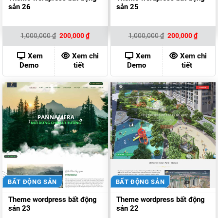
sản 26
sản 25
Giá
Giá
Giá
Giá
1,000,000
₫
200,000
₫
1,000,000
₫
200,000
₫
gốc
hiện
gốc
hiện
là:
tại
là:
tại
1,000,000 ₫.
là:
1,000,000 ₫.
là:
Xem
Xem chi
Xem
Xem chi
200,000 ₫.
200,00
Demo
tiết
Demo
tiết
BẤT ĐỘNG SẢN
BẤT ĐỘNG SẢN
Theme wordpress bất động
Theme wordpress bất động
sản 23
sản 22