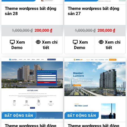
Theme wordpress bất động
Theme wordpress bất động
sản 28
sản 27
Giá
Giá
Giá
Giá
1,000,000
₫
200,000
₫
1,000,000
₫
200,000
₫
gốc
hiện
gốc
hiện
là:
tại
là:
tại
1,000,000 ₫.
là:
1,000,000 ₫.
là:
Xem
Xem chi
Xem
Xem chi
200,000 ₫.
200,00
Demo
tiết
Demo
tiết
BẤT ĐỘNG SẢN
BẤT ĐỘNG SẢN
Theme wordpress bất động
Theme wordpress bất động