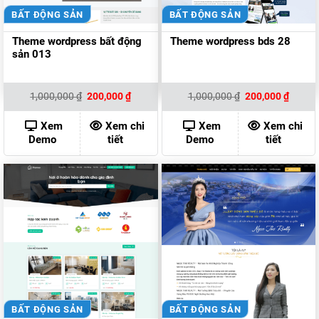
BẤT ĐỘNG SẢN
BẤT ĐỘNG SẢN
Theme wordpress bất động
Theme wordpress bds 28
sản 013
Giá
Giá
Giá
Giá
1,000,000
₫
200,000
₫
1,000,000
₫
200,000
₫
gốc
hiện
gốc
hiện
là:
tại
là:
tại
1,000,000 ₫.
là:
1,000,000 ₫.
là:
Xem
Xem chi
Xem
Xem chi
200,000 ₫.
200,00
Demo
tiết
Demo
tiết
BẤT ĐỘNG SẢN
BẤT ĐỘNG SẢN