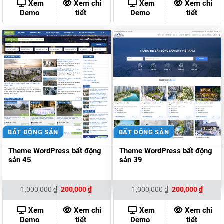
1,000,000 ₫.
là:
1,000,000 ₫.
là:
Xem
Xem chi
Xem
Xem chi
500,000 ₫.
300,00
Demo
tiết
Demo
tiết
BẤT ĐỘNG SẢN
BẤT ĐỘNG SẢN
Theme WordPress bất động
Theme WordPress bất động
sản 45
sản 39
Giá
Giá
Giá
Giá
1,000,000
₫
200,000
₫
1,000,000
₫
200,000
₫
gốc
hiện
gốc
hiện
là:
tại
là:
tại
1,000,000 ₫.
là:
1,000,000 ₫.
là:
Xem
Xem chi
Xem
Xem chi
200,000 ₫.
200,00
Demo
tiết
Demo
tiết