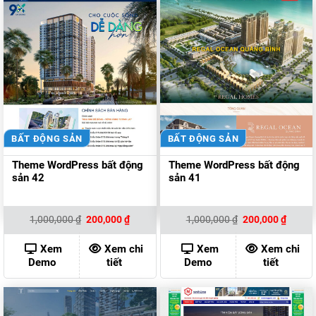
BẤT ĐỘNG SẢN
BẤT ĐỘNG SẢN
Theme WordPress bất động
Theme WordPress bất động
sản 42
sản 41
Giá
Giá
Giá
Giá
1,000,000
₫
200,000
₫
1,000,000
₫
200,000
₫
gốc
hiện
gốc
hiện
là:
tại
là:
tại
1,000,000 ₫.
là:
1,000,000 ₫.
là:
Xem
Xem chi
Xem
Xem chi
200,000 ₫.
200,00
Demo
tiết
Demo
tiết