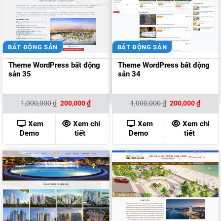
BẤT ĐỘNG SẢN
BẤT ĐỘNG SẢN
Theme WordPress bất động
Theme WordPress bất động
sản 35
sản 34
Giá
Giá
Giá
Giá
1,000,000
₫
200,000
₫
1,000,000
₫
200,000
₫
gốc
hiện
gốc
hiện
là:
tại
là:
tại
1,000,000 ₫.
là:
1,000,000 ₫.
là:
Xem
Xem chi
Xem
Xem chi
200,000 ₫.
200,00
Demo
tiết
Demo
tiết