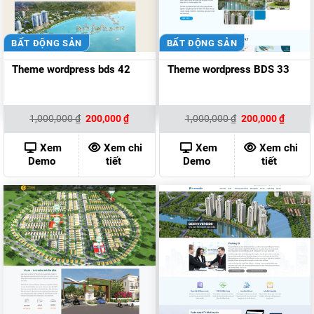
BẤT ĐỘNG SẢN
BẤT ĐỘNG SẢN
Theme wordpress bds 42
Theme wordpress BDS 33
Giá
Giá
Giá
Giá
1,000,000
₫
200,000
₫
1,000,000
₫
200,000
₫
gốc
hiện
gốc
hiện
là:
tại
là:
tại
1,000,000 ₫.
là:
1,000,000 ₫.
là:
Xem
Xem chi
Xem
Xem chi
200,000 ₫.
200,00
Demo
tiết
Demo
tiết