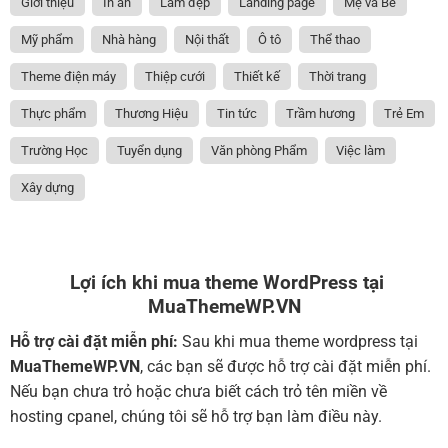
Giới thiệu
In ấn
Làm đẹp
Landing page
Mẹ và Bé
Mỹ phẩm
Nhà hàng
Nội thất
Ô tô
Thể thao
Theme điện máy
Thiệp cưới
Thiết kế
Thời trang
Thực phẩm
Thương Hiệu
Tin tức
Trầm hương
Trẻ Em
Trường Học
Tuyển dụng
Văn phòng Phẩm
Việc làm
Xây dựng
Lợi ích khi mua theme WordPress tại
MuaThemeWP.VN
Hỗ trợ cài đặt miễn phí:
Sau khi mua theme wordpress tại
MuaThemeWP.VN
, các bạn sẽ được hỗ trợ cài đặt miễn phí.
Nếu bạn chưa trỏ hoặc chưa biết cách trỏ tên miền về
hosting cpanel, chúng tôi sẽ hỗ trợ bạn làm điều này.