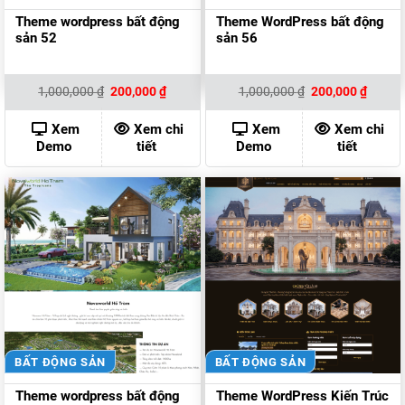
Theme wordpress bất động
Theme WordPress bất động
sản 52
sản 56
Giá
Giá
Giá
Giá
1,000,000
₫
200,000
₫
1,000,000
₫
200,000
₫
gốc
hiện
gốc
hiện
là:
tại
là:
tại
1,000,000 ₫.
là:
1,000,000 ₫.
là:
Xem
Xem chi
Xem
Xem chi
200,000 ₫.
200,00
Demo
tiết
Demo
tiết
BẤT ĐỘNG SẢN
BẤT ĐỘNG SẢN
Theme wordpress bất động
Theme WordPress Kiến Trúc