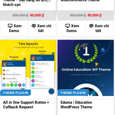
Theme – Đặt hàng du lịch,
WooCommerce Theme
khách sạn
Giá
Giá
Giá
Giá
300,000
₫
80,000
₫
500,000
₫
80,000
₫
gốc
hiện
gốc
hiện
là:
tại
là:
tại
300,000 ₫.
là:
500,000 ₫.
là:
Xem
Xem chi
Xem
Xem chi
80,000 ₫.
80,000 ₫
Demo
tiết
Demo
tiết
THEME PLUGIN
THEME PLUGIN
All in One Support Button +
Eduma | Education
Callback Request
WordPress Theme