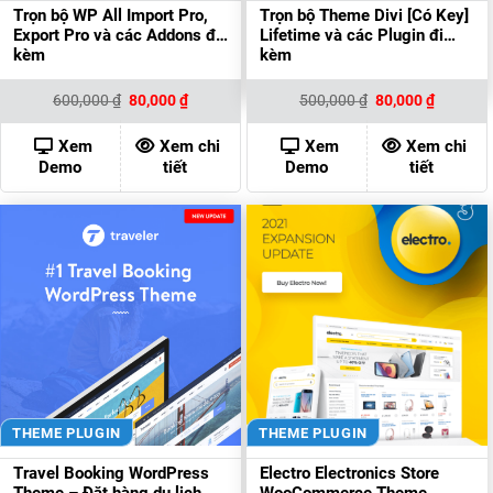
Trọn bộ WP All Import Pro,
Trọn bộ Theme Divi [Có Key]
Export Pro và các Addons đi
Lifetime và các Plugin đi
kèm
kèm
Giá
Giá
Giá
Giá
600,000
₫
80,000
₫
500,000
₫
80,000
₫
gốc
hiện
gốc
hiện
là:
tại
là:
tại
600,000 ₫.
là:
500,000 ₫.
là:
Xem
Xem chi
Xem
Xem chi
80,000 ₫.
80,000 ₫
Demo
tiết
Demo
tiết
THEME PLUGIN
THEME PLUGIN
Travel Booking WordPress
Electro Electronics Store