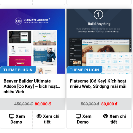
THEME PLUGIN
THEME PLUGIN
Beaver Builder Ultimate
Flatsome [Có Key] Kích hoạt
Addon [Có Key] – kích hoạt
nhiều Web, Sử dụng mãi mãi
nhiều Web
Giá
Giá
Giá
Giá
450,000
₫
80,000
₫
500,000
₫
80,000
₫
gốc
hiện
gốc
hiện
là:
tại
là:
tại
450,000 ₫.
là:
500,000 ₫.
là:
Xem
Xem chi
Xem
Xem chi
80,000 ₫.
80,000 ₫
Demo
tiết
Demo
tiết