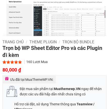
TRANG CHỦ
/
THEME PLUGIN
/
TRỌN BỘ BUNDLE
Trọn bộ WP Sheet Editor Pro và các Plugin
đi kèm
160
Lượt Mua
Giá
Giá
5.00
1
trên 5
80,000
₫
dựa trên
gốc
hiện
đánh giá
Ưu đãi tại MuaThemeWP.VN:
là:
tại
600,000 ₫.
là:
Đặt mua sản phẩm tại
Muathemewp.VN
ngay để nhận
80,000 ₫.
được các ưu đãi hấp dẫn nhất chưa từng có
Hỗ trợ cài đặt, sử dụng Theme thông qua
Teamview /