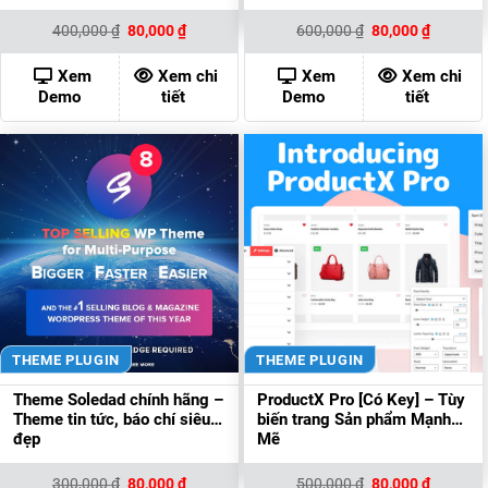
Giá
Giá
Giá
Giá
400,000
₫
80,000
₫
600,000
₫
80,000
₫
gốc
hiện
gốc
hiện
là:
tại
là:
tại
400,000 ₫.
là:
600,000 ₫.
là:
Xem
Xem chi
Xem
Xem chi
80,000 ₫.
80,000 ₫
Demo
tiết
Demo
tiết
THEME PLUGIN
THEME PLUGIN
Theme Soledad chính hãng –
ProductX Pro [Có Key] – Tùy
Theme tin tức, báo chí siêu
biến trang Sản phẩm Mạnh
đẹp
Mẽ
Giá
Giá
Giá
Giá
300,000
₫
80,000
₫
500,000
₫
80,000
₫