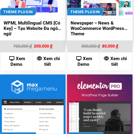
THEME PLUGIN
THEME PLUGIN
WPML Multilingual CMS [Có
Newspaper – News &
Key] – Tạo Website Đa ngôn
WooCommerce WordPress
ngữ
Theme
Giá
Giá
Giá
Giá
700,000
₫
200,000
₫
300,000
₫
80,000
₫
gốc
hiện
gốc
hiện
là:
tại
là:
tại
700,000 ₫.
là:
300,000 ₫.
là:
Xem
Xem chi
Xem
Xem chi
200,000 ₫.
80,000 ₫
Demo
tiết
Demo
tiết