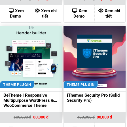
gốc
hiện
gốc
hiện
là:
tại
là:
tại
300,000 ₫.
là:
500,000 ₫.
là:
Xem
Xem chi
Xem
Xem chi
80,000 ₫.
80,000 ₫
Demo
tiết
Demo
tiết
THEME PLUGIN
THEME PLUGIN
BeTheme | Responsive
iThemes Security Pro (Solid
Multipurpose WordPress &
Security Pro)
WooCommerce Theme
Giá
Giá
Giá
Giá
500,000
₫
80,000
₫
400,000
₫
80,000
₫
gốc
hiện
gốc
hiện
là:
tại
là:
tại