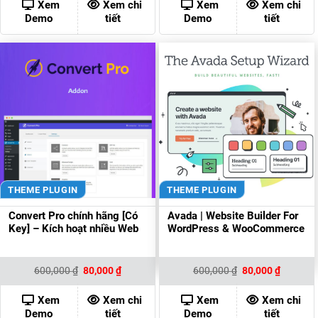
500,000 ₫.
là:
400,000 ₫.
là:
Xem
Xem chi
Xem
Xem chi
80,000 ₫.
80,000 ₫
Demo
tiết
Demo
tiết
THEME PLUGIN
THEME PLUGIN
Convert Pro chính hãng [Có
Avada | Website Builder For
Key] – Kích hoạt nhiều Web
WordPress & WooCommerce
Giá
Giá
Giá
Giá
600,000
₫
80,000
₫
600,000
₫
80,000
₫
gốc
hiện
gốc
hiện
là:
tại
là:
tại
600,000 ₫.
là:
600,000 ₫.
là:
Xem
Xem chi
Xem
Xem chi
80,000 ₫.
80,000 ₫
Demo
tiết
Demo
tiết