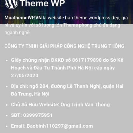
MuathemeWP.VN
là website bán theme wordpress đẹp, giá
rẻ và uy tín với số lượng lớn Theme phong phú đa dạng
ngành nghề.
CÔNG TY TNHH GIẢI PHÁP CÔNG NGHỆ TRUNG THÔNG
Giấy chứng nhận ĐKKD số 8617179898 do Sở Kế
Hoạch và Đầu Tư Thành Phố Hà Nội cấp ngày
27/05/2020
Địa chỉ: ngõ 204, đường Lê Thanh Nghị, quận Hai
Bà Trưng, Hà Nội
Chủ Sở Hữu Website: Ông Trịnh Văn Thông
SĐT: 0399975951
Email: Baobinh110297@gmail.com