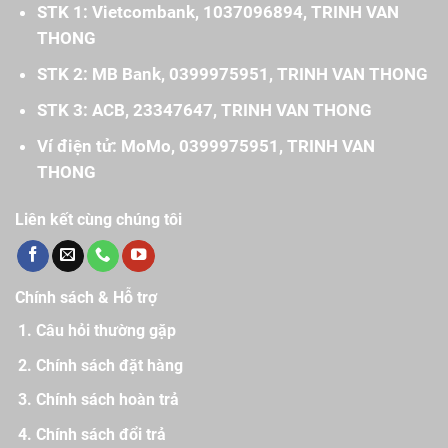
STK 1: Vietcombank, 1037096894, TRINH VAN
THONG
STK 2: MB Bank, 0399975951, TRINH VAN THONG
STK 3: ACB, 23347647, TRINH VAN THONG
Ví điện tử: MoMo, 0399975951, TRINH VAN
THONG
Liên kết cùng chúng tôi
Chính sách & Hỗ trợ
Câu hỏi thường gặp
Chính sách đặt hàng
Chính sách hoàn trả
Chính sách đổi trả