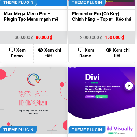
THEME PLUGIN
THEME PLUGIN
Max Mega Menu Pro –
Elementor Pro [Có Key]
Plugin Tạo Menu mạnh mẽ
Chính hãng – Top #1 Kéo thả
Giá
Giá
Giá
Giá
300,000
₫
80,000
₫
2,000,000
₫
150,000
₫
gốc
hiện
gốc
hiện
là:
tại
là:
tại
300,000 ₫.
là:
2,000,000 ₫.
là:
Xem
Xem chi
Xem
Xem chi
80,000 ₫.
150,00
Demo
tiết
Demo
tiết
THEME PLUGIN
THEME PLUGIN