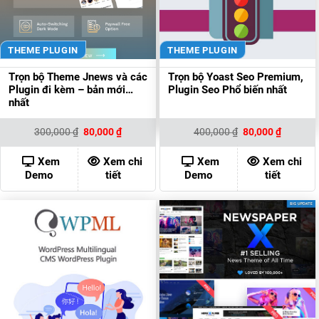
THEME PLUGIN
THEME PLUGIN
Trọn bộ Theme Jnews và các
Trọn bộ Yoast Seo Premium,
Plugin đi kèm – bản mới
Plugin Seo Phổ biến nhất
nhất
Giá
Giá
Giá
Giá
300,000
₫
80,000
₫
400,000
₫
80,000
₫
gốc
hiện
gốc
hiện
là:
tại
là:
tại
300,000 ₫.
là:
400,000 ₫.
là:
Xem
Xem chi
Xem
Xem chi
80,000 ₫.
80,000 ₫
Demo
tiết
Demo
tiết