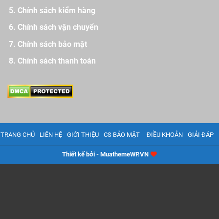
Chính sách kiểm hàng
Chính sách vận chuyển
Chính sách bảo mật
Chính sách thanh toán
TRANG CHỦ
LIÊN HỆ
GIỚI THIỆU
CS BẢO MẬT
ĐIỀU KHOẢN
GIẢI ĐÁP
Thiết kế bởi - MuathemeWP.VN