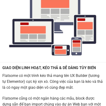
GIAO DIỆN LINH HOẠT, KÉO THẢ & DỄ DÀNG TÙY BIẾN
Flatsome có một trình kéo thả mang tên UX Builder (tương
tự Elementor) cực kỳ xịn xò. Công việc của bạn là kéo và thả
là có ngay một giao diện vô cùng đẹp mắt.
Flatsome cũng có một ngân hàng các mẫu, block được
dựng sẵn để bạn import chúng vào dự án Web bạn với một