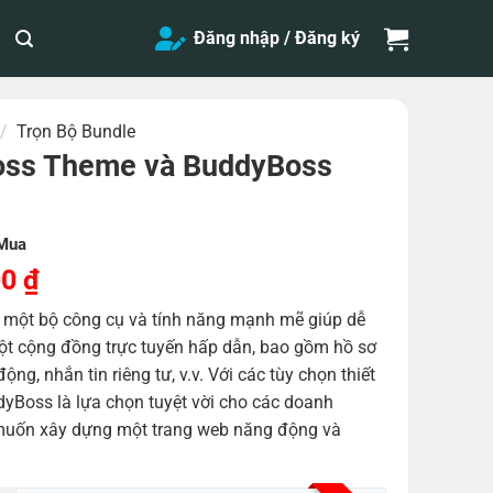
Đăng nhập / Đăng ký
/
Trọn Bộ Bundle
oss Theme và BuddyBoss
Mua
Giá
00
₫
hiện
một bộ công cụ và tính năng mạnh mẽ giúp dễ
tại
ột cộng đồng trực tuyến hấp dẫn, bao gồm hồ sơ
,000 ₫.
là:
ộng, nhắn tin riêng tư, v.v. Với các tùy chọn thiết
80,000 ₫.
ddyBoss là lựa chọn tuyệt vời cho các doanh
 muốn xây dựng một trang web năng động và