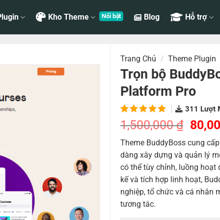
lugin
Kho Theme
Blog
Hỗ trợ
Trang Chủ
/
Theme Plugin
Trọn bộ BuddyB
Platform Pro
311
Lượt 
5.00
2
trên
Giá
1,500,000
₫
80,0
5 dựa
gốc
trên
đánh
Theme BuddyBoss cung cấp 
là:
giá
dàng xây dựng và quản lý m
1,500
có thể tùy chỉnh, luồng hoạt đ
kế và tích hợp linh hoạt, Bu
nghiệp, tổ chức và cá nhân
tương tác.