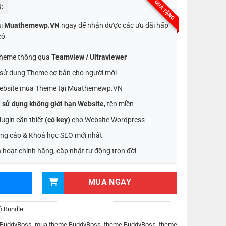
QUÀ TẶNG
:
ại
Muathemewp.VN
ngay để nhận được các ưu đãi hấp
có
 Theme thông qua
Teamview / Ultraviewer
t sử dụng Theme cơ bản cho người mới
ebsite mua Theme tại Muathemewp.VN
:
sử dụng không giới hạn Website
, tên miền
ugin cần thiết
(có key)
cho Website Wordpress
ng cáo & Khoá học SEO mới nhất
 hoạt chính hãng, cập nhật tự động trọn đời
MUA NGAY
ộ Bundle
BuddyBoss
,
mua theme BuddyBoss
,
theme BuddyBoss
,
theme