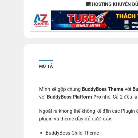
HOSTING KHUYÊN D
MÔ TẢ
Mình sẽ gộp chung
BuddyBoss Theme
với
Bu
với
BuddyBoss Platform Pro
nhé. Cả 2 đều l
Ngoài ra không thể không kể đến các Plugin
plugin và theme đầy đủ dưới đây:
BuddyBoss Child Theme