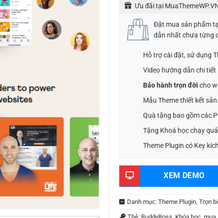
Ưu đãi tại MuaThemeWP.VN
Đặt mua sản phẩm t
dẫn nhất chưa từng 
Hỗ trợ cài đặt, sử dụng
Video hướng dẫn chi tiế
Bảo hành trọn đời
cho w
Mẫu Theme thiết kết sẵn
Quà tặng bao gồm các Pl
Tặng Khoá học chạy quả
Theme Plugin có Key kích
XEM DEMO
Danh mục:
Theme Plugin
,
Trọn b
Thẻ:
BuddyBoss
,
Khóa học
,
mua 