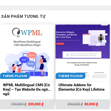
SẢN PHẨM TƯƠNG TỰ
THEME PLUGIN
THEME PLUGIN
WPML Multilingual CMS [Có
Ultimate Addons for
Key] – Tạo Website Đa ngôn
Elementor [Có Key] Lifetime
ngữ
Giá
Giá
Giá
Giá
700,000
₫
200,000
₫
250,000
₫
80,000
₫
gốc
hiện
gốc
hiện
là:
tại
là:
tại