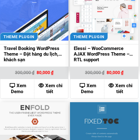
THEME PLUGIN
THEME PLUGIN
Travel Booking WordPress
Elessi – WooCommerce
Theme – Đặt hàng du lịch,
AJAX WordPress Theme –
khách sạn
RTL support
Giá
Giá
Giá
Giá
300,000
₫
80,000
₫
300,000
₫
80,000
₫
gốc
hiện
gốc
hiện
là:
tại
là:
tại
300,000 ₫.
là:
300,000 ₫.
là:
Xem
Xem chi
Xem
Xem chi
80,000 ₫.
80,000 ₫
Demo
tiết
Demo
tiết