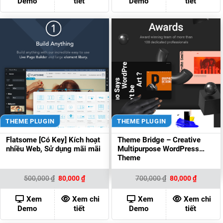
Demo
tiết
Demo
tiết
THEME PLUGIN
THEME PLUGIN
Flatsome [Có Key] Kích hoạt
Theme Bridge – Creative
nhiều Web, Sử dụng mãi mãi
Multipurpose WordPress
Theme
Giá
Giá
Giá
Giá
500,000
₫
80,000
₫
700,000
₫
80,000
₫
gốc
hiện
gốc
hiện
là:
tại
là:
tại
500,000 ₫.
là:
700,000 ₫.
là:
Xem
Xem chi
Xem
Xem chi
80,000 ₫.
80,000 ₫
Demo
tiết
Demo
tiết