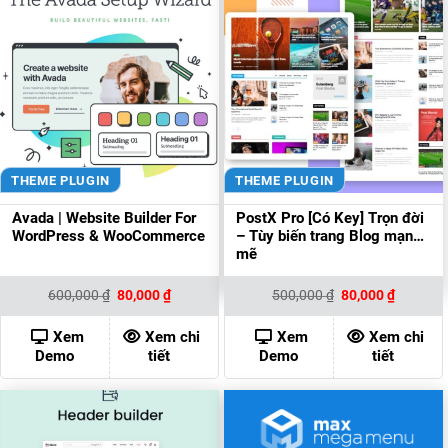
THEME PLUGIN
THEME PLUGIN
Avada | Website Builder For
PostX Pro [Có Key] Trọn đời
WordPress & WooCommerce
– Tùy biến trang Blog mạnh
mẽ
Giá
Giá
Giá
Giá
600,000
₫
80,000
₫
500,000
₫
80,000
₫
gốc
hiện
gốc
hiện
là:
tại
là:
tại
600,000 ₫.
là:
500,000 ₫.
là:
Xem
Xem chi
Xem
Xem chi
80,000 ₫.
80,000 ₫
Demo
tiết
Demo
tiết