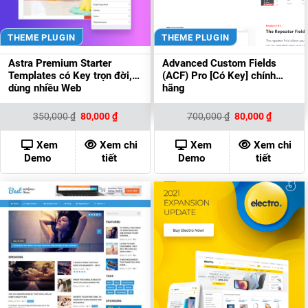
THEME PLUGIN
THEME PLUGIN
Astra Premium Starter
Advanced Custom Fields
Templates có Key trọn đời,
(ACF) Pro [Có Key] chính
dùng nhiều Web
hãng
Giá
Giá
Giá
Giá
350,000
₫
80,000
₫
700,000
₫
80,000
₫
gốc
hiện
gốc
hiện
là:
tại
là:
tại
350,000 ₫.
là:
700,000 ₫.
là:
Xem
Xem chi
Xem
Xem chi
80,000 ₫.
80,000 ₫
Demo
tiết
Demo
tiết