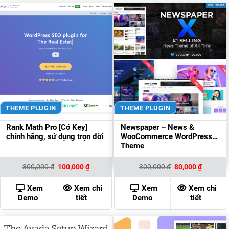
THEME PLUGIN
THEME PLUGIN
Rank Math Pro [Có Key]
Newspaper – News &
chính hãng, sử dụng trọn đời
WooCommerce WordPress
Theme
Giá
Giá
Giá
Giá
300,000
₫
100,000
₫
300,000
₫
80,000
₫
gốc
hiện
gốc
hiện
là:
tại
là:
tại
300,000 ₫.
là:
300,000 ₫.
là:
Xem
Xem chi
Xem
Xem chi
100,000 ₫.
80,000 ₫
Demo
tiết
Demo
tiết