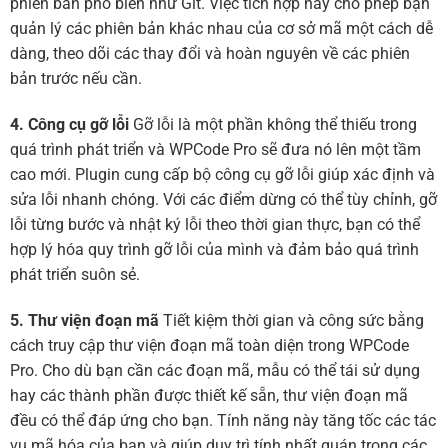
phiên bản phổ biến như Git. Việc tích hợp này cho phép bạn
quản lý các phiên bản khác nhau của cơ sở mã một cách dễ
dàng, theo dõi các thay đổi và hoàn nguyên về các phiên
bản trước nếu cần.
4. Công cụ gỡ lỗi
Gỡ lỗi là một phần không thể thiếu trong
quá trình phát triển và WPCode Pro sẽ đưa nó lên một tầm
cao mới. Plugin cung cấp bộ công cụ gỡ lỗi giúp xác định và
sửa lỗi nhanh chóng. Với các điểm dừng có thể tùy chỉnh, gỡ
lỗi từng bước và nhật ký lỗi theo thời gian thực, bạn có thể
hợp lý hóa quy trình gỡ lỗi của mình và đảm bảo quá trình
phát triển suôn sẻ.
5. Thư viện đoạn mã
Tiết kiệm thời gian và công sức bằng
cách truy cập thư viện đoạn mã toàn diện trong WPCode
Pro. Cho dù bạn cần các đoạn mã, mẫu có thể tái sử dụng
hay các thành phần được thiết kế sẵn, thư viện đoạn mã
đều có thể đáp ứng cho bạn. Tính năng này tăng tốc các tác
vụ mã hóa của bạn và giúp duy trì tính nhất quán trong các