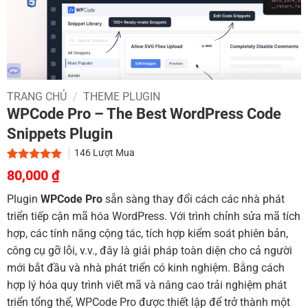
TRANG CHỦ
/
THEME PLUGIN
WPCode Pro – The Best WordPress Code
Snippets Plugin
146
Lượt Mua
Giá
Giá
5.00
1
trên 5
80,000
₫
dựa trên
gốc
hiện
đánh giá
Plugin
WPCode Pro
sẵn sàng thay đổi cách các nhà phát
là:
tại
triển tiếp cận mã hóa WordPress. Với trình chỉnh sửa mã tích
700,000 ₫.
là:
hợp, các tính năng cộng tác, tích hợp kiểm soát phiên bản,
80,000 ₫.
công cụ gỡ lỗi, v.v., đây là giải pháp toàn diện cho cả người
mới bắt đầu và nhà phát triển có kinh nghiệm. Bằng cách
hợp lý hóa quy trình viết mã và nâng cao trải nghiệm phát
triển tổng thể, WPCode Pro được thiết lập để trở thành một