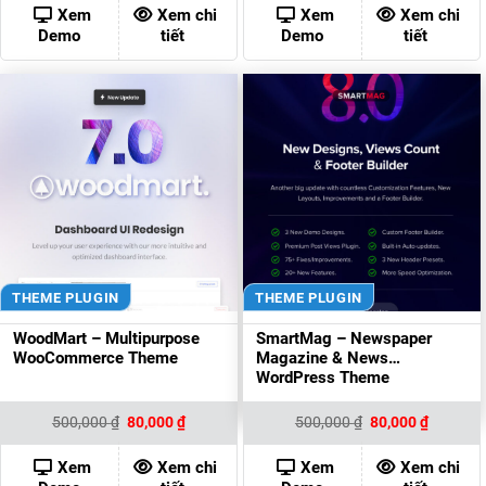
700,000 ₫.
là:
250,000 ₫.
là:
Xem
Xem chi
Xem
Xem chi
200,000 ₫.
80,000 ₫
Demo
tiết
Demo
tiết
THEME PLUGIN
THEME PLUGIN
WoodMart – Multipurpose
SmartMag – Newspaper
WooCommerce Theme
Magazine & News
WordPress Theme
Giá
Giá
Giá
Giá
500,000
₫
80,000
₫
500,000
₫
80,000
₫
gốc
hiện
gốc
hiện
là:
tại
là:
tại
500,000 ₫.
là:
500,000 ₫.
là:
Xem
Xem chi
Xem
Xem chi
80,000 ₫.
80,000 ₫