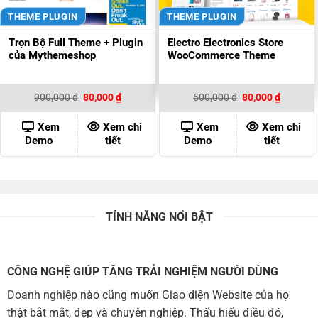
THEME PLUGIN
THEME PLUGIN
Trọn Bộ Full Theme + Plugin
Electro Electronics Store
của Mythemeshop
WooCommerce Theme
Giá
Giá
Giá
Giá
900,000
₫
80,000
₫
500,000
₫
80,000
₫
gốc
hiện
gốc
hiện
là:
tại
là:
tại
900,000 ₫.
là:
500,000 ₫.
là:
Xem
Xem chi
Xem
Xem chi
80,000 ₫.
80,000 ₫
Demo
tiết
Demo
tiết
TÍNH NĂNG NỔI BẬT
CÔNG NGHỆ GIÚP TĂNG TRẢI NGHIỆM NGƯỜI DÙNG
Doanh nghiệp nào cũng muốn Giao diện Website của họ
thật bắt mắt, đẹp và chuyên nghiệp. Thấu hiểu điều đó,