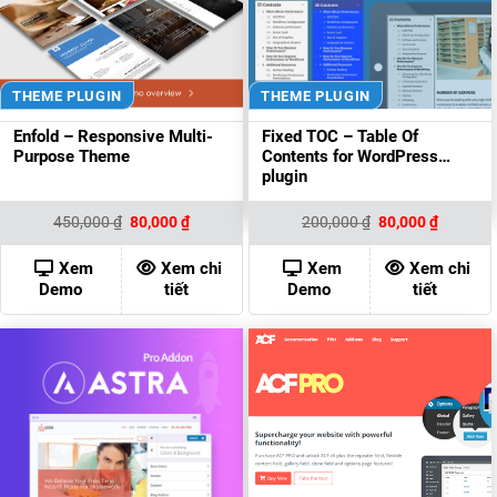
THEME PLUGIN
THEME PLUGIN
Enfold – Responsive Multi-
Fixed TOC – Table Of
Purpose Theme
Contents for WordPress
plugin
Giá
Giá
Giá
Giá
450,000
₫
80,000
₫
200,000
₫
80,000
₫
gốc
hiện
gốc
hiện
là:
tại
là:
tại
450,000 ₫.
là:
200,000 ₫.
là:
Xem
Xem chi
Xem
Xem chi
80,000 ₫.
80,000 ₫
Demo
tiết
Demo
tiết