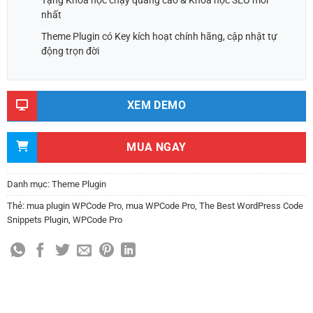
Tặng Khoá học chạy quảng cáo & Khoá học SEO mới
nhất
Theme Plugin có Key kích hoạt chính hãng, cập nhật tự
động trọn đời
XEM DEMO
MUA NGAY
Danh mục:
Theme Plugin
Thẻ:
mua plugin WPCode Pro
,
mua WPCode Pro
,
The Best WordPress Code
Snippets Plugin
,
WPCode Pro