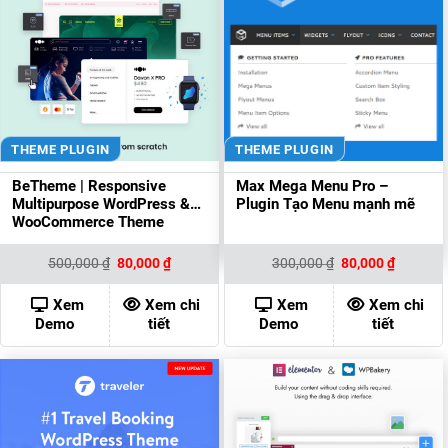
THEME PLUGIN
THEME PLUGIN
BeTheme | Responsive
Max Mega Menu Pro –
Multipurpose WordPress &
Plugin Tạo Menu mạnh mẽ
WooCommerce Theme
Giá
Giá
Giá
Giá
500,000
₫
80,000
₫
300,000
₫
80,000
₫
gốc
hiện
gốc
hiện
là:
tại
là:
tại
500,000 ₫.
là:
300,000 ₫.
là:
Xem
Xem chi
Xem
Xem chi
80,000 ₫.
80,000 ₫
Demo
tiết
Demo
tiết