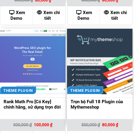
600,000
₫
80,000
₫
300,000
₫
80,000
₫
gốc
hiện
gốc
hiện
là:
tại
là:
tại
600,000 ₫.
là:
300,000 ₫.
là:
Xem
Xem chi
Xem
Xem chi
80,000 ₫.
80,000 ₫
Demo
tiết
Demo
tiết
THEME PLUGIN
THEME PLUGIN
Rank Math Pro [Có Key]
Trọn bộ Full 18 Plugin của
chính hãng, sử dụng trọn đời
Mythemeshop
Giá
Giá
Giá
Giá
300,000
₫
100,000
₫
500,000
₫
80,000
₫
gốc
hiện
gốc
hiện
là:
tại
là:
tại