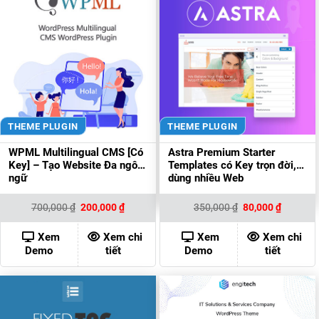
THEME PLUGIN
THEME PLUGIN
WPML Multilingual CMS [Có
Astra Premium Starter
Key] – Tạo Website Đa ngôn
Templates có Key trọn đời,
ngữ
dùng nhiều Web
Giá
Giá
Giá
Giá
700,000
₫
200,000
₫
350,000
₫
80,000
₫
gốc
hiện
gốc
hiện
là:
tại
là:
tại
700,000 ₫.
là:
350,000 ₫.
là:
Xem
Xem chi
Xem
Xem chi
200,000 ₫.
80,000 ₫
Demo
tiết
Demo
tiết