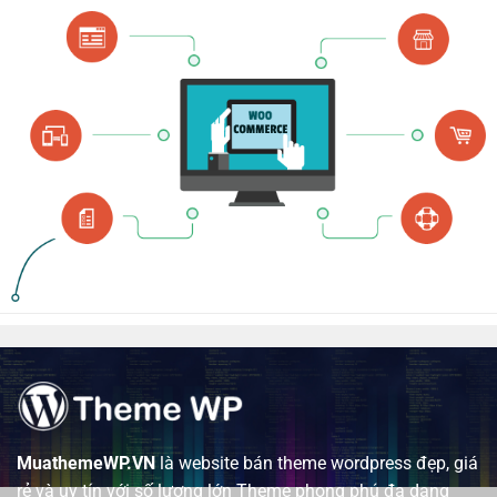
MuathemeWP.VN
là website bán theme wordpress đẹp, giá
rẻ và uy tín với số lượng lớn Theme phong phú đa dạng