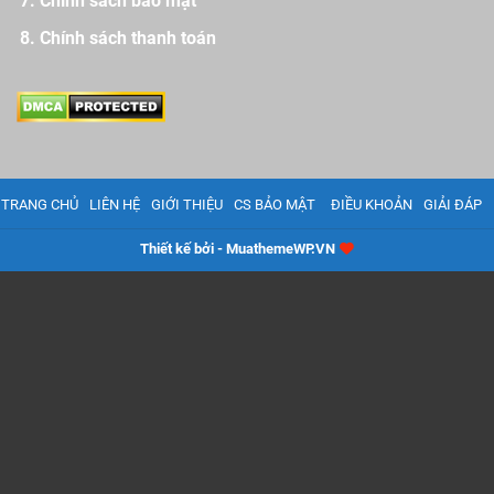
Chính sách bảo mật
Chính sách thanh toán
TRANG CHỦ
LIÊN HỆ
GIỚI THIỆU
CS BẢO MẬT
ĐIỀU KHOẢN
GIẢI ĐÁP
Thiết kế bởi - MuathemeWP.VN