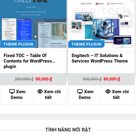
THEME PLUGIN
THEME PLUGIN
Fixed TOC – Table Of
Engitech – IT Solutions &
Contents for WordPress
Services WordPress Theme
plugin
Giá
Giá
Giá
Giá
200,000
₫
80,000
₫
300,000
₫
80,000
₫
gốc
hiện
gốc
hiện
là:
tại
là:
tại
200,000 ₫.
là:
300,000 ₫.
là:
Xem
Xem chi
Xem
Xem chi
80,000 ₫.
80,000 ₫
Demo
tiết
Demo
tiết
TÍNH NĂNG NỔI BẬT