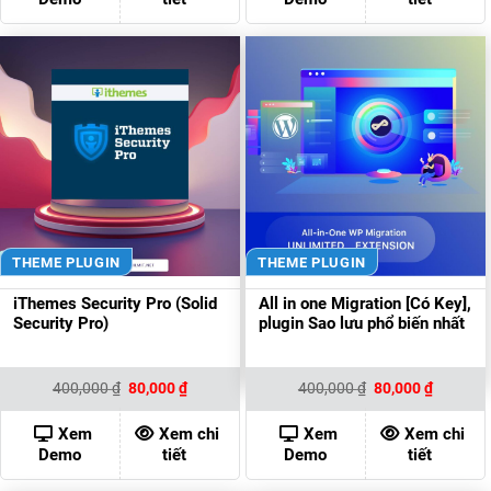
THEME PLUGIN
THEME PLUGIN
iThemes Security Pro (Solid
All in one Migration [Có Key],
Security Pro)
plugin Sao lưu phổ biến nhất
Giá
Giá
Giá
Giá
400,000
₫
80,000
₫
400,000
₫
80,000
₫
gốc
hiện
gốc
hiện
là:
tại
là:
tại
400,000 ₫.
là:
400,000 ₫.
là:
Xem
Xem chi
Xem
Xem chi
80,000 ₫.
80,000 ₫
Demo
tiết
Demo
tiết