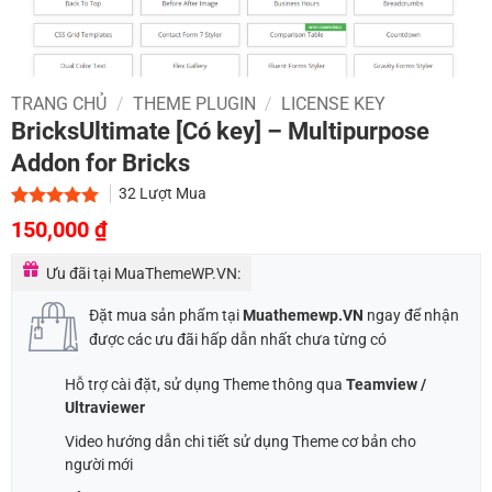
TRANG CHỦ
/
THEME PLUGIN
/
LICENSE KEY
BricksUltimate [Có key] – Multipurpose
Addon for Bricks
32
Lượt Mua
Giá
Giá
5.00
2
trên 5
150,000
₫
dựa trên
gốc
hiện
đánh giá
Ưu đãi tại MuaThemeWP.VN:
là:
tại
500,000 ₫.
là:
Đặt mua sản phẩm tại
Muathemewp.VN
ngay để nhận
150,000 ₫.
được các ưu đãi hấp dẫn nhất chưa từng có
Hỗ trợ cài đặt, sử dụng Theme thông qua
Teamview /
Ultraviewer
Video hướng dẫn chi tiết sử dụng Theme cơ bản cho
người mới