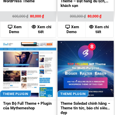
WordPress Theme
Theme – Đặt hàng du lịch,
khách sạn
Giá
Giá
Giá
Giá
600,000
₫
80,000
₫
300,000
₫
80,000
₫
gốc
hiện
gốc
hiện
là:
tại
là:
tại
600,000 ₫.
là:
300,000 ₫.
là:
Xem
Xem chi
Xem
Xem chi
80,000 ₫.
80,000 ₫
Demo
tiết
Demo
tiết
THEME PLUGIN
THEME PLUGIN
Trọn Bộ Full Theme + Plugin
Theme Soledad chính hãng –
của Mythemeshop
Theme tin tức, báo chí siêu
đẹp