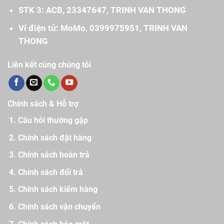
STK 3: ACB, 23347647, TRINH VAN THONG
Ví điện tử: MoMo, 0399975951, TRINH VAN
THONG
Liên kết cùng chúng tôi
Chính sách & Hỗ trợ
Câu hỏi thường gặp
Chính sách đặt hàng
Chính sách hoàn trả
Chính sách đổi trả
Chính sách kiểm hàng
Chính sách vận chuyển