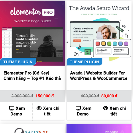
THEME PLUGIN
THEME PLUGIN
Elementor Pro [Có Key]
Avada | Website Builder For
Chính hãng – Top #1 Kéo thả
WordPress & WooCommerce
Giá
Giá
Giá
Giá
2,000,000
₫
150,000
₫
600,000
₫
80,000
₫
gốc
hiện
gốc
hiện
là:
tại
là:
tại
2,000,000 ₫.
là:
600,000 ₫.
là:
Xem
Xem chi
Xem
Xem chi
150,000 ₫.
80,000 ₫
Demo
tiết
Demo
tiết