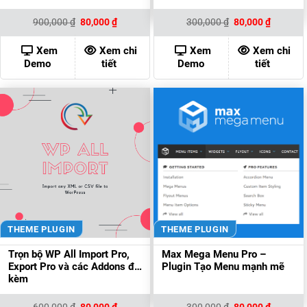
Giá
Giá
Giá
Giá
900,000
₫
80,000
₫
300,000
₫
80,000
₫
gốc
hiện
gốc
hiện
là:
tại
là:
tại
900,000 ₫.
là:
300,000 ₫.
là:
Xem
Xem chi
Xem
Xem chi
80,000 ₫.
80,000 ₫
Demo
tiết
Demo
tiết
THEME PLUGIN
THEME PLUGIN
Trọn bộ WP All Import Pro,
Max Mega Menu Pro –
Export Pro và các Addons đi
Plugin Tạo Menu mạnh mẽ
kèm
Giá
Giá
Giá
Giá