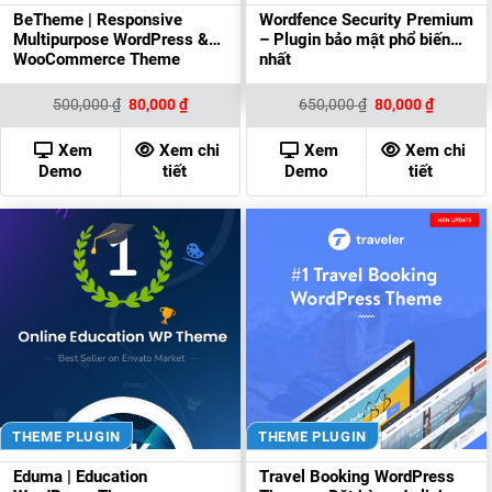
BeTheme | Responsive
Wordfence Security Premium
Multipurpose WordPress &
– Plugin bảo mật phổ biến
WooCommerce Theme
nhất
Giá
Giá
Giá
Giá
500,000
₫
80,000
₫
650,000
₫
80,000
₫
gốc
hiện
gốc
hiện
là:
tại
là:
tại
500,000 ₫.
là:
650,000 ₫.
là:
Xem
Xem chi
Xem
Xem chi
80,000 ₫.
80,000 ₫
Demo
tiết
Demo
tiết
THEME PLUGIN
THEME PLUGIN
Eduma | Education
Travel Booking WordPress