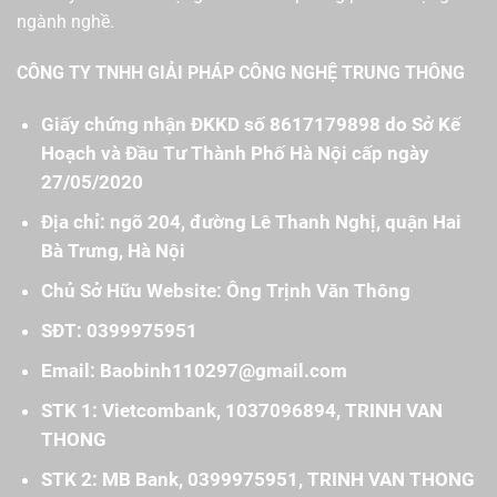
ngành nghề.
CÔNG TY TNHH GIẢI PHÁP CÔNG NGHỆ TRUNG THÔNG
Giấy chứng nhận ĐKKD số 8617179898 do Sở Kế
Hoạch và Đầu Tư Thành Phố Hà Nội cấp ngày
27/05/2020
Địa chỉ: ngõ 204, đường Lê Thanh Nghị, quận Hai
Bà Trưng, Hà Nội
Chủ Sở Hữu Website: Ông Trịnh Văn Thông
SĐT: 0399975951
Email: Baobinh110297@gmail.com
STK 1: Vietcombank, 1037096894, TRINH VAN
THONG
STK 2: MB Bank, 0399975951, TRINH VAN THONG