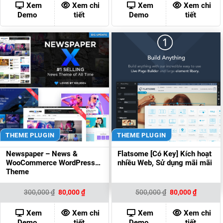
300,000 ₫.
là:
500,000 ₫.
là:
Xem
Xem chi
Xem
Xem chi
100,000 ₫.
80,000 ₫
Demo
tiết
Demo
tiết
THEME PLUGIN
THEME PLUGIN
Newspaper – News &
Flatsome [Có Key] Kích hoạt
WooCommerce WordPress
nhiều Web, Sử dụng mãi mãi
Theme
Giá
Giá
Giá
Giá
300,000
₫
80,000
₫
500,000
₫
80,000
₫
gốc
hiện
gốc
hiện
là:
tại
là:
tại
300,000 ₫.
là:
500,000 ₫.
là:
Xem
Xem chi
Xem
Xem chi
80,000 ₫.
80,000 ₫
Demo
tiết
Demo
tiết