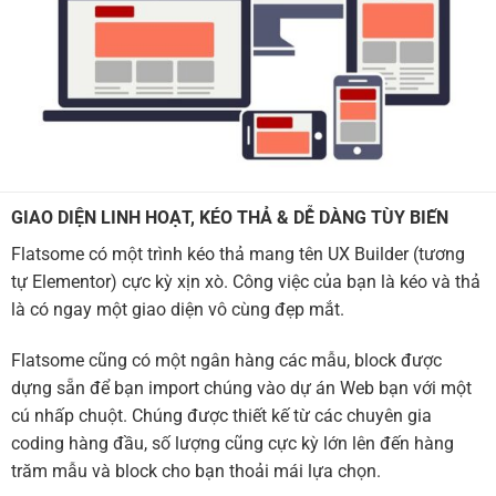
GIAO DIỆN LINH HOẠT, KÉO THẢ & DỄ DÀNG TÙY BIẾN
Flatsome có một trình kéo thả mang tên UX Builder (tương
tự Elementor) cực kỳ xịn xò. Công việc của bạn là kéo và thả
là có ngay một giao diện vô cùng đẹp mắt.
Flatsome cũng có một ngân hàng các mẫu, block được
dựng sẵn để bạn import chúng vào dự án Web bạn với một
cú nhấp chuột. Chúng được thiết kế từ các chuyên gia
coding hàng đầu, số lượng cũng cực kỳ lớn lên đến hàng
trăm mẫu và block cho bạn thoải mái lựa chọn.