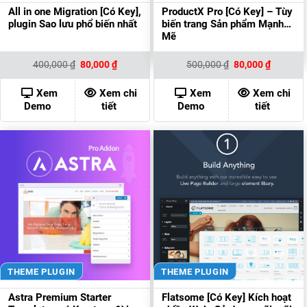
All in one Migration [Có Key],
ProductX Pro [Có Key] – Tùy
plugin Sao lưu phổ biến nhất
biến trang Sản phẩm Mạnh
Mẽ
Giá
Giá
Giá
Giá
400,000
₫
80,000
₫
500,000
₫
80,000
₫
gốc
hiện
gốc
hiện
là:
tại
là:
tại
400,000 ₫.
là:
500,000 ₫.
là:
Xem
Xem chi
Xem
Xem chi
80,000 ₫.
80,000 ₫
Demo
tiết
Demo
tiết
THEME PLUGIN
THEME PLUGIN
Astra Premium Starter
Flatsome [Có Key] Kích hoạt