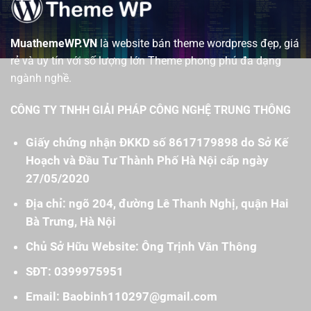
MuathemeWP.VN
là website bán theme wordpress đẹp, giá
rẻ và uy tín với số lượng lớn Theme phong phú đa dạng
ngành nghề.
CÔNG TY TNHH GIẢI PHÁP CÔNG NGHỆ TRUNG THÔNG
Giấy chứng nhận ĐKKD số 8617179898 do Sở Kế
Hoạch và Đầu Tư Thành Phố Hà Nội cấp ngày
27/05/2020
Địa chỉ: ngõ 204, đường Lê Thanh Nghị, quận Hai
Bà Trưng, Hà Nội
Chủ Sở Hữu Website: Ông Trịnh Văn Thông
SĐT: 0399975951
Email: Baobinh110297@gmail.com