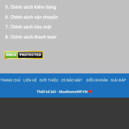
Chính sách kiểm hàng
Chính sách vận chuyển
Chính sách bảo mật
Chính sách thanh toán
TRANG CHỦ
LIÊN HỆ
GIỚI THIỆU
CS BẢO MẬT
ĐIỀU KHOẢN
GIẢI ĐÁP
Thiết kế bởi - MuathemeWP.VN