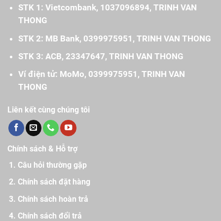
STK 1: Vietcombank, 1037096894, TRINH VAN
THONG
STK 2: MB Bank, 0399975951, TRINH VAN THONG
STK 3: ACB, 23347647, TRINH VAN THONG
Ví điện tử: MoMo, 0399975951, TRINH VAN
THONG
Liên kết cùng chúng tôi
Chính sách & Hỗ trợ
Câu hỏi thường gặp
Chính sách đặt hàng
Chính sách hoàn trả
Chính sách đổi trả