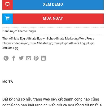
XEM DEMO
MUA NGAY
Danh mục:
Theme Plugin
Thẻ:
Affiliate Egg
,
Affiliate Egg – Niche Affiliate Marketing WordPress
Plugin
,
codecanyon
,
mua Affiliate Egg
,
mua plugin Affiliate Egg
,
plugin
Affiliate Egg
MÔ TẢ
Bất kỳ chủ sở hữu trang web liên kết thành công nào cũng
có thể cho bạn biết rằng chuyển đổi và hoa hồng tốt nhất là