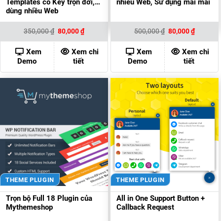
Templates có Key trọn đời,
nhiều Web, Sử dụng mãi mãi
dùng nhiều Web
Giá
Giá
Giá
Giá
350,000
₫
80,000
₫
500,000
₫
80,000
₫
gốc
hiện
gốc
hiện
là:
tại
là:
tại
350,000 ₫.
là:
500,000 ₫.
là:
Xem
Xem chi
Xem
Xem chi
80,000 ₫.
80,000 ₫
Demo
tiết
Demo
tiết
THEME PLUGIN
THEME PLUGIN
Trọn bộ Full 18 Plugin của
All in One Support Button +
Mythemeshop
Callback Request