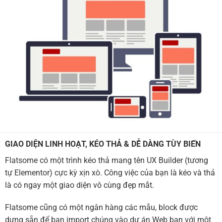
GIAO DIỆN LINH HOẠT, KÉO THẢ & DỄ DÀNG TÙY BIẾN
Flatsome có một trình kéo thả mang tên UX Builder (tương
tự Elementor) cực kỳ xịn xò. Công việc của bạn là kéo và thả
là có ngay một giao diện vô cùng đẹp mắt.
Flatsome cũng có một ngân hàng các mẫu, block được
dựng sẵn để bạn import chúng vào dự án Web bạn với một