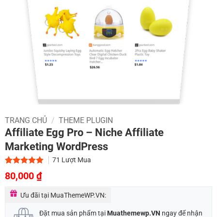
TRANG CHỦ
/
THEME PLUGIN
Affiliate Egg Pro – Niche Affiliate
Marketing WordPress
71
Lượt Mua
Giá
Giá
5.00
1
trên 5
80,000
₫
dựa trên
gốc
hiện
đánh giá
Ưu đãi tại MuaThemeWP.VN:
là:
tại
300,000 ₫.
là:
Đặt mua sản phẩm tại
Muathemewp.VN
ngay để nhận