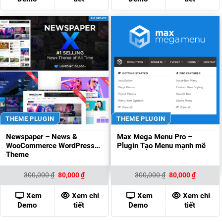
THEME PLUGIN
THEME PLUGIN
Newspaper – News &
Max Mega Menu Pro –
WooCommerce WordPress
Plugin Tạo Menu mạnh mẽ
Theme
Giá
Giá
Giá
Giá
300,000
₫
80,000
₫
300,000
₫
80,000
₫
gốc
hiện
gốc
hiện
là:
tại
là:
tại
300,000 ₫.
là:
300,000 ₫.
là:
Xem
Xem chi
Xem
Xem chi
80,000 ₫.
80,000 ₫
Demo
tiết
Demo
tiết