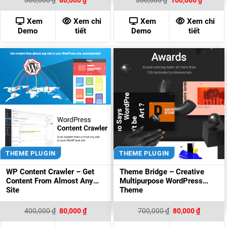
gốc
hiện
gốc
hiện
là:
tại
là:
tại
300,000 ₫.
là:
300,000 ₫.
là:
Xem
Xem chi
Xem
Xem chi
80,000 ₫.
100,000
Demo
tiết
Demo
tiết
THEME PLUGIN
THEME PLUGIN
WP Content Crawler – Get
Theme Bridge – Creative
Content From Almost Any
Multipurpose WordPress
Site
Theme
Giá
Giá
Giá
Giá
400,000
₫
80,000
₫
700,000
₫
80,000
₫
gốc
hiện
gốc
hiện
là:
tại
là:
tại