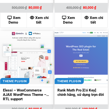
Giá
Giá
Giá
Giá
500,000
₫
80,000
₫
400,000
₫
80,000
₫
gốc
hiện
gốc
hiện
là:
tại
là:
tại
500,000 ₫.
là:
400,000 ₫.
là:
Xem
Xem chi
Xem
Xem chi
80,000 ₫.
80,000 ₫
Demo
tiết
Demo
tiết
THEME PLUGIN
THEME PLUGIN
Elessi – WooCommerce
Rank Math Pro [Có Key]
AJAX WordPress Theme –
chính hãng, sử dụng trọn đời
RTL support
Giá
Giá
Giá
Giá
300,000
₫
80,000
₫
300,000
₫
100,000
₫