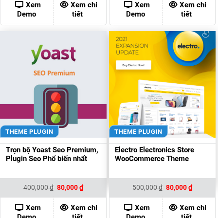
400,000 ₫.
là:
700,000 ₫.
là:
Xem
Xem chi
Xem
Xem chi
80,000 ₫.
80,000 ₫
Demo
tiết
Demo
tiết
THEME PLUGIN
THEME PLUGIN
Trọn bộ Yoast Seo Premium,
Electro Electronics Store
Plugin Seo Phổ biến nhất
WooCommerce Theme
Giá
Giá
Giá
Giá
400,000
₫
80,000
₫
500,000
₫
80,000
₫
gốc
hiện
gốc
hiện
là:
tại
là:
tại
400,000 ₫.
là:
500,000 ₫.
là:
Xem
Xem chi
Xem
Xem chi
80,000 ₫.
80,000 ₫
Demo
tiết
Demo
tiết