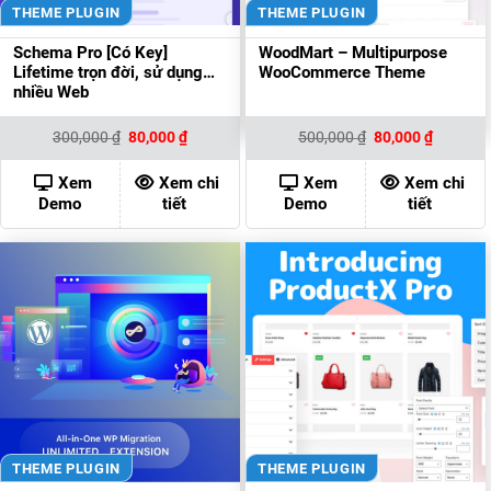
THEME PLUGIN
THEME PLUGIN
Schema Pro [Có Key]
WoodMart – Multipurpose
Lifetime trọn đời, sử dụng
WooCommerce Theme
nhiều Web
Giá
Giá
Giá
Giá
300,000
₫
80,000
₫
500,000
₫
80,000
₫
gốc
hiện
gốc
hiện
là:
tại
là:
tại
300,000 ₫.
là:
500,000 ₫.
là:
Xem
Xem chi
Xem
Xem chi
80,000 ₫.
80,000 ₫
Demo
tiết
Demo
tiết
THEME PLUGIN
THEME PLUGIN