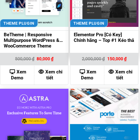
THEME PLUGIN
THEME PLUGIN
BeTheme | Responsive
Elementor Pro [Có Key]
Multipurpose WordPress &
Chính hãng – Top #1 Kéo thả
WooCommerce Theme
Giá
Giá
Giá
Giá
500,000
₫
80,000
₫
2,000,000
₫
150,000
₫
gốc
hiện
gốc
hiện
là:
tại
là:
tại
500,000 ₫.
là:
2,000,000 ₫.
là:
Xem
Xem chi
Xem
Xem chi
80,000 ₫.
150,00
Demo
tiết
Demo
tiết