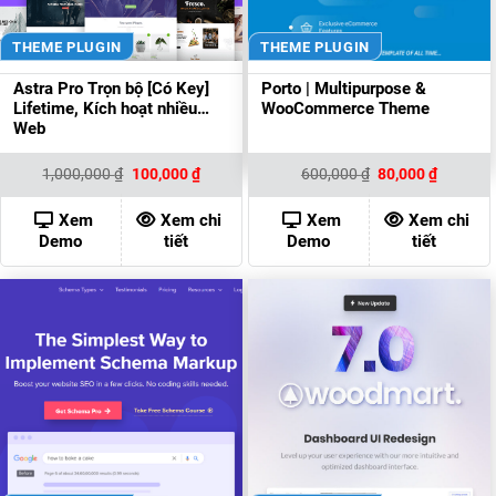
THEME PLUGIN
THEME PLUGIN
Astra Pro Trọn bộ [Có Key]
Porto | Multipurpose &
Lifetime, Kích hoạt nhiều
WooCommerce Theme
Web
Giá
Giá
Giá
Giá
1,000,000
₫
100,000
₫
600,000
₫
80,000
₫
gốc
hiện
gốc
hiện
là:
tại
là:
tại
1,000,000 ₫.
là:
600,000 ₫.
là:
Xem
Xem chi
Xem
Xem chi
100,000 ₫.
80,000 ₫
Demo
tiết
Demo
tiết