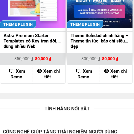
THEME PLUGIN
THEME PLUGIN
Astra Premium Starter
Theme Soledad chính hãng –
Templates có Key trọn đời,
Theme tin tức, báo chí siêu
dùng nhiều Web
đẹp
Giá
Giá
Giá
Giá
350,000
₫
80,000
₫
300,000
₫
80,000
₫
gốc
hiện
gốc
hiện
là:
tại
là:
tại
350,000 ₫.
là:
300,000 ₫.
là:
Xem
Xem chi
Xem
Xem chi
80,000 ₫.
80,000 ₫
Demo
tiết
Demo
tiết
TÍNH NĂNG NỔI BẬT
CÔNG NGHỆ GIÚP TĂNG TRẢI NGHIỆM NGƯỜI DÙNG