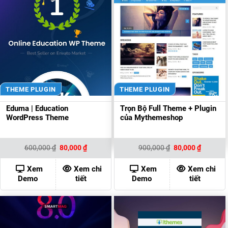
THEME PLUGIN
THEME PLUGIN
Eduma | Education
Trọn Bộ Full Theme + Plugin
WordPress Theme
của Mythemeshop
Giá
Giá
Giá
Giá
600,000
₫
80,000
₫
900,000
₫
80,000
₫
gốc
hiện
gốc
hiện
là:
tại
là:
tại
600,000 ₫.
là:
900,000 ₫.
là:
Xem
Xem chi
Xem
Xem chi
80,000 ₫.
80,000 ₫
Demo
tiết
Demo
tiết