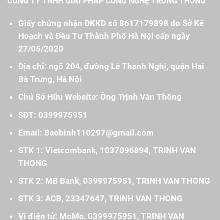
CÔNG TY TNHH GIẢI PHÁP CÔNG NGHỆ TRUNG THÔNG
Giấy chứng nhận ĐKKD số 8617179898 do Sở Kế
Hoạch và Đầu Tư Thành Phố Hà Nội cấp ngày
27/05/2020
Địa chỉ: ngõ 204, đường Lê Thanh Nghị, quận Hai
Bà Trưng, Hà Nội
Chủ Sở Hữu Website: Ông Trịnh Văn Thông
SĐT: 0399975951
Email: Baobinh110297@gmail.com
STK 1: Vietcombank, 1037096894, TRINH VAN
THONG
STK 2: MB Bank, 0399975951, TRINH VAN THONG
STK 3: ACB, 23347647, TRINH VAN THONG
Ví điện tử: MoMo, 0399975951, TRINH VAN