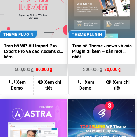
THEME PLUGIN
THEME PLUGIN
Trọn bộ WP All Import Pro,
Trọn bộ Theme Jnews và các
Export Pro và các Addons đi
Plugin đi kèm – bản mới
kèm
nhất
Giá
Giá
Giá
Giá
600,000
₫
80,000
₫
300,000
₫
80,000
₫
gốc
hiện
gốc
hiện
là:
tại
là:
tại
600,000 ₫.
là:
300,000 ₫.
là:
Xem
Xem chi
Xem
Xem chi
80,000 ₫.
80,000 ₫
Demo
tiết
Demo
tiết