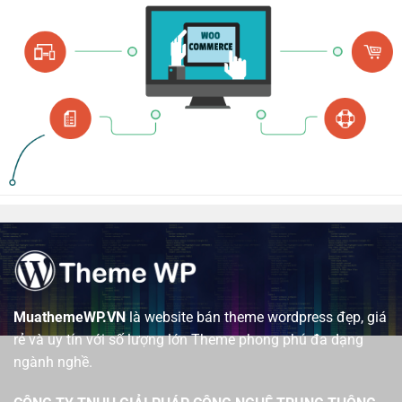
MuathemeWP.VN
là website bán theme wordpress đẹp, giá
rẻ và uy tín với số lượng lớn Theme phong phú đa dạng
ngành nghề.