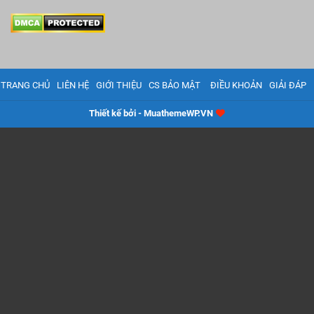
TRANG CHỦ
LIÊN HỆ
GIỚI THIỆU
CS BẢO MẬT
ĐIỀU KHOẢN
GIẢI ĐÁP
Thiết kế bởi - MuathemeWP.VN