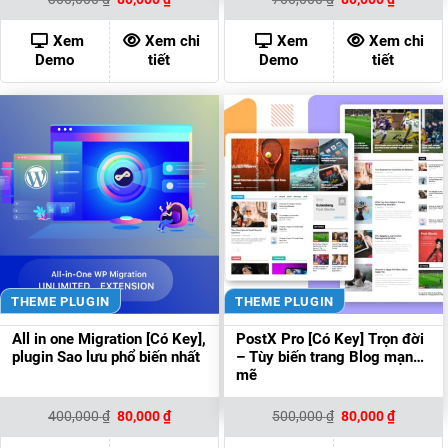
gốc
hiện
gốc
hiện
là:
tại
là:
tại
300,000 ₫.
là:
700,000 ₫.
là:
Xem
Xem chi
Xem
Xem chi
80,000 ₫.
80,000 ₫
Demo
tiết
Demo
tiết
THEME PLUGIN
THEME PLUGIN
All in one Migration [Có Key],
PostX Pro [Có Key] Trọn đời
plugin Sao lưu phổ biến nhất
– Tùy biến trang Blog mạnh
mẽ
Giá
Giá
Giá
Giá
400,000
₫
80,000
₫
500,000
₫
80,000
₫
gốc
hiện
gốc
hiện
là:
tại
là:
tại