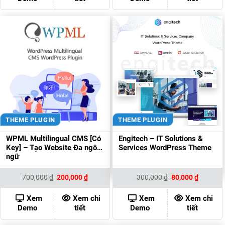
THEME PLUGIN
THEME PLUGIN
WPML Multilingual CMS [Có
Engitech – IT Solutions &
Key] – Tạo Website Đa ngôn
Services WordPress Theme
ngữ
Giá
Giá
Giá
Giá
700,000
₫
200,000
₫
300,000
₫
80,000
₫
gốc
hiện
gốc
hiện
là:
tại
là:
tại
700,000 ₫.
là:
300,000 ₫.
là:
Xem
Xem chi
Xem
Xem chi
200,000 ₫.
80,000 ₫
Demo
tiết
Demo
tiết