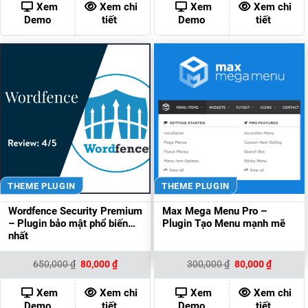
400,000 ₫.
là:
500,000 ₫.
là:
Xem
Xem chi
Xem
Xem chi
80,000 ₫.
80,000 ₫
Demo
tiết
Demo
tiết
THEME PLUGIN
THEME PLUGIN
Wordfence Security Premium
Max Mega Menu Pro –
– Plugin bảo mật phổ biến
Plugin Tạo Menu mạnh mẽ
nhất
Giá
Giá
Giá
Giá
650,000
₫
80,000
₫
300,000
₫
80,000
₫
gốc
hiện
gốc
hiện
là:
tại
là:
tại
650,000 ₫.
là:
300,000 ₫.
là:
Xem
Xem chi
Xem
Xem chi
80,000 ₫.
80,000 ₫
Demo
tiết
Demo
tiết