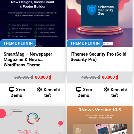
THEME PLUGIN
THEME PLUGIN
SmartMag – Newspaper
iThemes Security Pro (Solid
Magazine & News
Security Pro)
WordPress Theme
Giá
Giá
Giá
Giá
500,000
₫
80,000
₫
400,000
₫
80,000
₫
gốc
hiện
gốc
hiện
là:
tại
là:
tại
500,000 ₫.
là:
400,000 ₫.
là:
Xem
Xem chi
Xem
Xem chi
80,000 ₫.
80,000 ₫
Demo
tiết
Demo
tiết