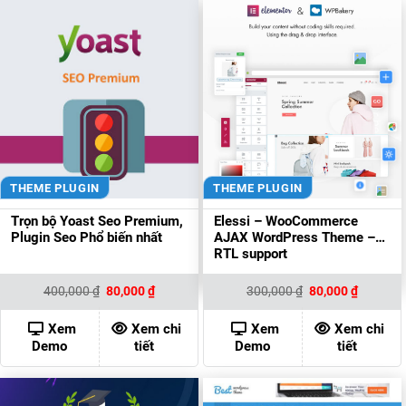
THEME PLUGIN
THEME PLUGIN
Trọn bộ Yoast Seo Premium,
Elessi – WooCommerce
Plugin Seo Phổ biến nhất
AJAX WordPress Theme –
RTL support
Giá
Giá
Giá
Giá
400,000
₫
80,000
₫
300,000
₫
80,000
₫
gốc
hiện
gốc
hiện
là:
tại
là:
tại
400,000 ₫.
là:
300,000 ₫.
là:
Xem
Xem chi
Xem
Xem chi
80,000 ₫.
80,000 ₫
Demo
tiết
Demo
tiết