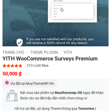
TRANG CHỦ
/
THEME PLUGIN
/
YITH
YITH WooCommerce Surveys Premium
210
Lượt Mua
Giá
Giá
5.00
2
trên 5
50,000
₫
dựa trên
gốc
hiện
đánh giá
Ưu đãi tại MuaThemeWP.VN:
là:
tại
800,000 ₫.
là:
Đặt mua sản phẩm tại
Muathemewp.VN
ngay để nhận
50,000 ₫.
được các ưu đãi hấp dẫn nhất chưa từng có
Hỗ trợ cài đặt, sử dụng Theme thông qua
Teamview /