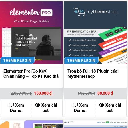
THEME PLUGIN
THEME PLUGIN
Elementor Pro [Có Key]
Trọn bộ Full 18 Plugin của
Chính hãng – Top #1 Kéo thả
Mythemeshop
Giá
Giá
Giá
Giá
2,000,000
₫
150,000
₫
500,000
₫
80,000
₫
gốc
hiện
gốc
hiện
là:
tại
là:
tại
2,000,000 ₫.
là:
500,000 ₫.
là:
Xem
Xem chi
Xem
Xem chi
150,000 ₫.
80,000 ₫
Demo
tiết
Demo
tiết