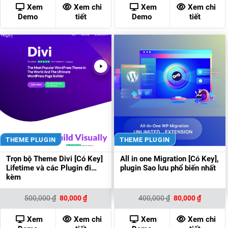
200,000 ₫.
là:
500,000 ₫.
là:
Xem
Xem chi
Xem
Xem chi
80,000 ₫.
80,000 ₫
Demo
tiết
Demo
tiết
THEME PLUGIN
THEME PLUGIN
Trọn bộ Theme Divi [Có Key]
All in one Migration [Có Key],
Lifetime và các Plugin đi
plugin Sao lưu phổ biến nhất
kèm
Giá
Giá
Giá
Giá
500,000
₫
80,000
₫
400,000
₫
80,000
₫
gốc
hiện
gốc
hiện
là:
tại
là:
tại
500,000 ₫.
là:
400,000 ₫.
là:
Xem
Xem chi
Xem
Xem chi
80,000 ₫.
80,000 ₫