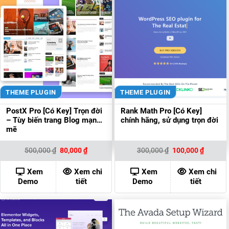
THEME PLUGIN
THEME PLUGIN
PostX Pro [Có Key] Trọn đời
Rank Math Pro [Có Key]
– Tùy biến trang Blog mạnh
chính hãng, sử dụng trọn đời
mẽ
Giá
Giá
Giá
Giá
500,000
₫
80,000
₫
300,000
₫
100,000
₫
gốc
hiện
gốc
hiện
là:
tại
là:
tại
500,000 ₫.
là:
300,000 ₫.
là:
Xem
Xem chi
Xem
Xem chi
80,000 ₫.
100,000
Demo
tiết
Demo
tiết