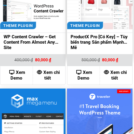
THEME PLUGIN
THEME PLUGIN
WP Content Crawler – Get
ProductX Pro [Có Key] – Tùy
Content From Almost Any
biến trang Sản phẩm Mạnh
Site
Mẽ
Giá
Giá
Giá
Giá
400,000
₫
80,000
₫
500,000
₫
80,000
₫
gốc
hiện
gốc
hiện
là:
tại
là:
tại
400,000 ₫.
là:
500,000 ₫.
là:
Xem
Xem chi
Xem
Xem chi
80,000 ₫.
80,000 ₫
Demo
tiết
Demo
tiết