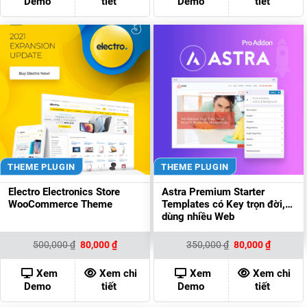
Demo
tiết
Demo
tiết
THEME PLUGIN
THEME PLUGIN
Electro Electronics Store
Astra Premium Starter
WooCommerce Theme
Templates có Key trọn đời,
dùng nhiều Web
Giá
Giá
Giá
Giá
500,000
₫
80,000
₫
350,000
₫
80,000
₫
gốc
hiện
gốc
hiện
là:
tại
là:
tại
500,000 ₫.
là:
350,000 ₫.
là:
Xem
Xem chi
Xem
Xem chi
80,000 ₫.
80,000 ₫
Demo
tiết
Demo
tiết