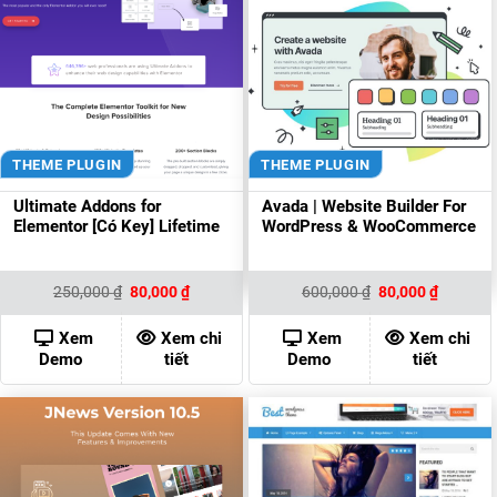
THEME PLUGIN
THEME PLUGIN
Ultimate Addons for
Avada | Website Builder For
Elementor [Có Key] Lifetime
WordPress & WooCommerce
Giá
Giá
Giá
Giá
250,000
₫
80,000
₫
600,000
₫
80,000
₫
gốc
hiện
gốc
hiện
là:
tại
là:
tại
250,000 ₫.
là:
600,000 ₫.
là:
Xem
Xem chi
Xem
Xem chi
80,000 ₫.
80,000 ₫
Demo
tiết
Demo
tiết