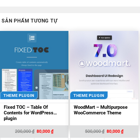
SẢN PHẨM TƯƠNG TỰ
THEME PLUGIN
THEME PLUGIN
Fixed TOC – Table Of
WoodMart – Multipurpose
Contents for WordPress
WooCommerce Theme
plugin
Giá
Giá
Giá
Giá
200,000
₫
80,000
₫
500,000
₫
80,000
₫
gốc
hiện
gốc
hiện
là:
tại
là:
tại