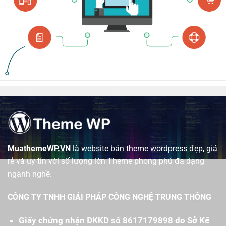
MuathemeWP.VN
là website bán theme wordpress đẹp, giá
rẻ và uy tín với số lượng lớn Theme phong phú đa dạng
ngành nghề.
CÔNG TY TNHH GIẢI PHÁP CÔNG NGHỆ TRUNG THÔNG
Giấy chứng nhận ĐKKD số 8617179898 do Sở Kế