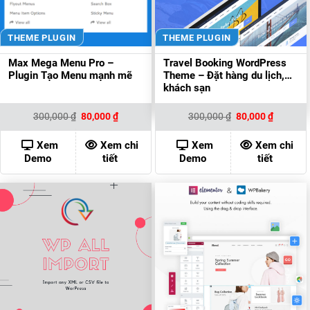
THEME PLUGIN
THEME PLUGIN
Max Mega Menu Pro –
Travel Booking WordPress
Plugin Tạo Menu mạnh mẽ
Theme – Đặt hàng du lịch,
khách sạn
Giá
Giá
Giá
Giá
300,000
₫
80,000
₫
300,000
₫
80,000
₫
gốc
hiện
gốc
hiện
là:
tại
là:
tại
300,000 ₫.
là:
300,000 ₫.
là:
Xem
Xem chi
Xem
Xem chi
80,000 ₫.
80,000 ₫
Demo
tiết
Demo
tiết