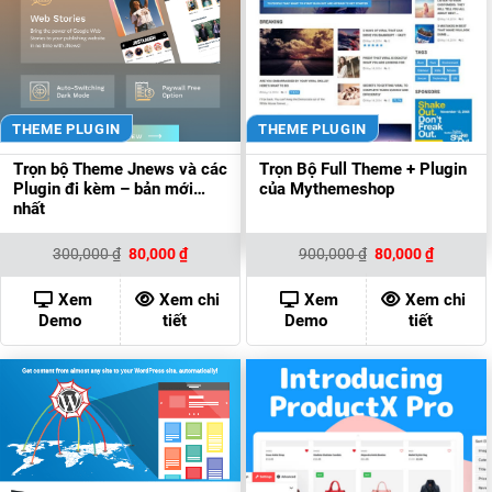
THEME PLUGIN
THEME PLUGIN
Trọn bộ Theme Jnews và các
Trọn Bộ Full Theme + Plugin
Plugin đi kèm – bản mới
của Mythemeshop
nhất
Giá
Giá
Giá
Giá
300,000
₫
80,000
₫
900,000
₫
80,000
₫
gốc
hiện
gốc
hiện
là:
tại
là:
tại
300,000 ₫.
là:
900,000 ₫.
là:
Xem
Xem chi
Xem
Xem chi
80,000 ₫.
80,000 ₫
Demo
tiết
Demo
tiết