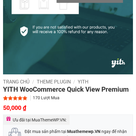
TRANG CHỦ
/
THEME PLUGIN
/
YITH
YITH WooCommerce Quick View Premium
170
Lượt Mua
Giá
Giá
5.00
1
trên 5
50,000
₫
dựa trên
gốc
hiện
đánh giá
Ưu đãi tại MuaThemeWP.VN:
là:
tại
900,000 ₫.
là:
Đặt mua sản phẩm tại
Muathemewp.VN
ngay để nhận