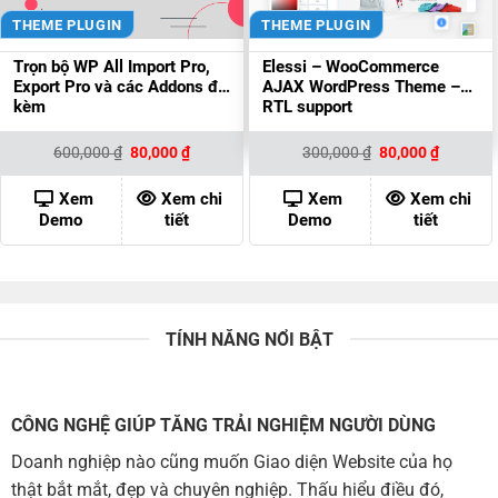
THEME PLUGIN
THEME PLUGIN
Trọn bộ WP All Import Pro,
Elessi – WooCommerce
Export Pro và các Addons đi
AJAX WordPress Theme –
kèm
RTL support
Giá
Giá
Giá
Giá
600,000
₫
80,000
₫
300,000
₫
80,000
₫
gốc
hiện
gốc
hiện
là:
tại
là:
tại
600,000 ₫.
là:
300,000 ₫.
là:
Xem
Xem chi
Xem
Xem chi
80,000 ₫.
80,000 ₫
Demo
tiết
Demo
tiết
TÍNH NĂNG NỔI BẬT
CÔNG NGHỆ GIÚP TĂNG TRẢI NGHIỆM NGƯỜI DÙNG
Doanh nghiệp nào cũng muốn Giao diện Website của họ
thật bắt mắt, đẹp và chuyên nghiệp. Thấu hiểu điều đó,