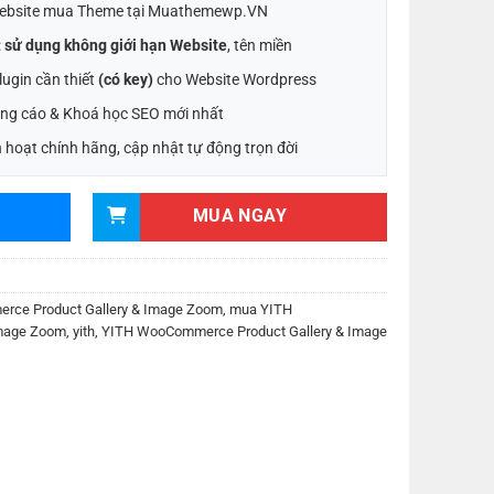
ebsite mua Theme tại Muathemewp.VN
:
sử dụng không giới hạn Website
, tên miền
ugin cần thiết
(có key)
cho Website Wordpress
ng cáo & Khoá học SEO mới nhất
 hoạt chính hãng, cập nhật tự động trọn đời
MUA NGAY
rce Product Gallery & Image Zoom
,
mua YITH
Image Zoom
,
yith
,
YITH WooCommerce Product Gallery & Image