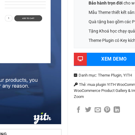
Bảo hành trọn đời
cho w
Mẫu Theme thiết kết sẵn
Quà tặng bao gồm các Pl
Tặng Khoá học chạy quả
Theme Plugin có Key kích
XEM DEMO
Danh mục:
Theme Plugin
,
YITH
Thẻ:
mua plugin YITH WooComme
WooCommerce Product Gallery & 
Zoom
ÙNG