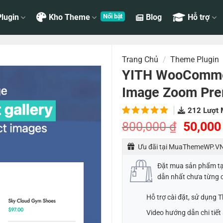
lugin
Kho Theme
Blog
Hỗ trợ
Trang Chủ
/
Theme Plugin
YITH WooCommer
Image Zoom Pr
212
Lượt 
5.00
2
trên
Giá
800,000
₫
50,00
5 dựa
gốc
trên
đánh
Ưu đãi tại MuaThemeWP.VN
là:
giá
800,00
Đặt mua sản phẩm t
dẫn nhất chưa từng 
Hỗ trợ cài đặt, sử dụng
Video hướng dẫn chi tiế