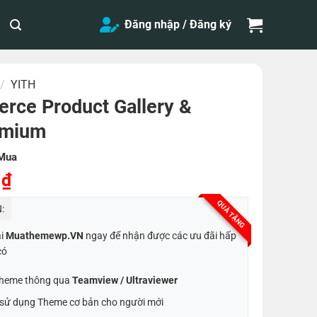
Đăng nhập / Đăng ký
/
YITH
ce Product Gallery &
emium
Mua
Giá
0
₫
hiện
QUÀ TẶNG
:
tại
0 ₫.
là:
ại
Muathemewp.VN
ngay để nhận được các ưu đãi hấp
50,000 ₫.
có
 Theme thông qua
Teamview / Ultraviewer
t sử dụng Theme cơ bản cho người mới