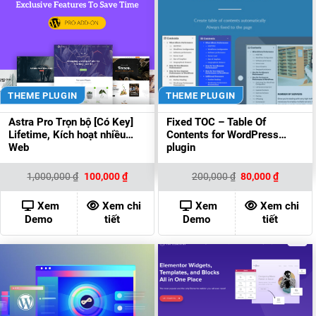
THEME PLUGIN
THEME PLUGIN
Astra Pro Trọn bộ [Có Key]
Fixed TOC – Table Of
Lifetime, Kích hoạt nhiều
Contents for WordPress
Web
plugin
Giá
Giá
Giá
Giá
1,000,000
₫
100,000
₫
200,000
₫
80,000
₫
gốc
hiện
gốc
hiện
là:
tại
là:
tại
1,000,000 ₫.
là:
200,000 ₫.
là:
Xem
Xem chi
Xem
Xem chi
100,000 ₫.
80,000 ₫
Demo
tiết
Demo
tiết