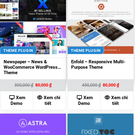
THEME PLUGIN
THEME PLUGIN
Newspaper – News &
Enfold – Responsive Multi-
WooCommerce WordPress
Purpose Theme
Theme
Giá
Giá
Giá
Giá
300,000
₫
80,000
₫
450,000
₫
80,000
₫
gốc
hiện
gốc
hiện
là:
tại
là:
tại
300,000 ₫.
là:
450,000 ₫.
là:
Xem
Xem chi
Xem
Xem chi
80,000 ₫.
80,000 ₫
Demo
tiết
Demo
tiết