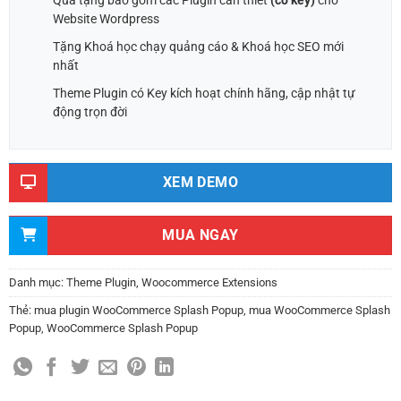
Quà tặng bao gồm các Plugin cần thiết
(có key)
cho
Website Wordpress
Tặng Khoá học chạy quảng cáo & Khoá học SEO mới
nhất
Theme Plugin có Key kích hoạt chính hãng, cập nhật tự
động trọn đời
XEM DEMO
MUA NGAY
Danh mục:
Theme Plugin
,
Woocommerce Extensions
Thẻ:
mua plugin WooCommerce Splash Popup
,
mua WooCommerce Splash
Popup
,
WooCommerce Splash Popup