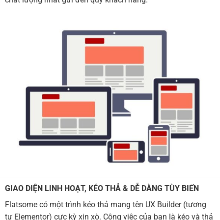
GIAO DIỆN LINH HOẠT, KÉO THẢ & DỄ DÀNG TÙY BIẾN
Flatsome có một trình kéo thả mang tên UX Builder (tương
tự Elementor) cực kỳ xịn xò. Công việc của bạn là kéo và thả