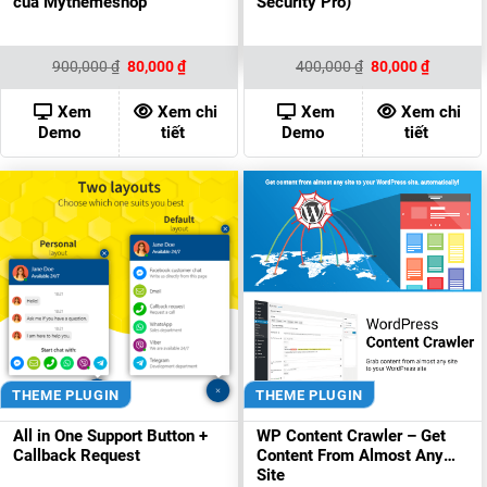
của Mythemeshop
Security Pro)
Giá
Giá
Giá
Giá
900,000
₫
80,000
₫
400,000
₫
80,000
₫
gốc
hiện
gốc
hiện
là:
tại
là:
tại
900,000 ₫.
là:
400,000 ₫.
là:
Xem
Xem chi
Xem
Xem chi
80,000 ₫.
80,000 ₫
Demo
tiết
Demo
tiết
THEME PLUGIN
THEME PLUGIN
All in One Support Button +
WP Content Crawler – Get
Callback Request
Content From Almost Any
Site