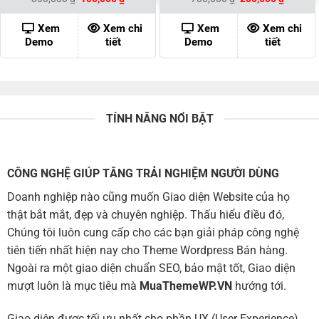
gốc
hiện
gốc
hiện
là:
tại
là:
tại
300,000 ₫.
là:
700,000 ₫.
là:
Xem
Xem chi
Xem
Xem chi
100,000 ₫.
200,000
Demo
tiết
Demo
tiết
TÍNH NĂNG NỔI BẬT
CÔNG NGHỆ GIÚP TĂNG TRẢI NGHIỆM NGƯỜI DÙNG
Doanh nghiệp nào cũng muốn Giao diện Website của họ
thật bắt mắt, đẹp và chuyên nghiệp. Thấu hiểu điều đó,
Chúng tôi luôn cung cấp cho các bạn giải pháp công nghệ
tiên tiến nhất hiện nay cho Theme Wordpress Bán hàng.
Ngoài ra một giao diện chuẩn SEO, bảo mật tốt, Giao diện
mượt luôn là mục tiêu mà
MuaThemeWP.VN
hướng tới.
Giao diện được tối ưu nhất cho phần UX (User Experience)