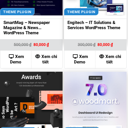
THEME PLUGIN
THEME PLUGIN
SmartMag – Newspaper
Engitech – IT Solutions &
Magazine & News
Services WordPress Theme
WordPress Theme
Giá
Giá
Giá
Giá
500,000
₫
80,000
₫
300,000
₫
80,000
₫
gốc
hiện
gốc
hiện
là:
tại
là:
tại
500,000 ₫.
là:
300,000 ₫.
là:
Xem
Xem chi
Xem
Xem chi
80,000 ₫.
80,000 ₫
Demo
tiết
Demo
tiết