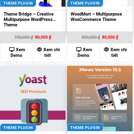
THEME PLUGIN
THEME PLUGIN
Theme Bridge – Creative
WoodMart – Multipurpose
Multipurpose WordPress
WooCommerce Theme
Theme
Giá
Giá
Giá
Giá
700,000
₫
80,000
₫
500,000
₫
80,000
₫
gốc
hiện
gốc
hiện
là:
tại
là:
tại
700,000 ₫.
là:
500,000 ₫.
là:
Xem
Xem chi
Xem
Xem chi
80,000 ₫.
80,000 ₫
Demo
tiết
Demo
tiết
THEME PLUGIN
THEME PLUGIN