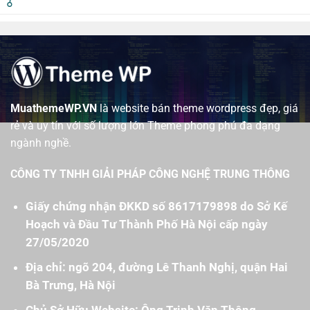
MuathemeWP.VN
là website bán theme wordpress đẹp, giá
rẻ và uy tín với số lượng lớn Theme phong phú đa dạng
ngành nghề.
CÔNG TY TNHH GIẢI PHÁP CÔNG NGHỆ TRUNG THÔNG
Giấy chứng nhận ĐKKD số 8617179898 do Sở Kế
Hoạch và Đầu Tư Thành Phố Hà Nội cấp ngày
27/05/2020
Địa chỉ: ngõ 204, đường Lê Thanh Nghị, quận Hai
Bà Trưng, Hà Nội