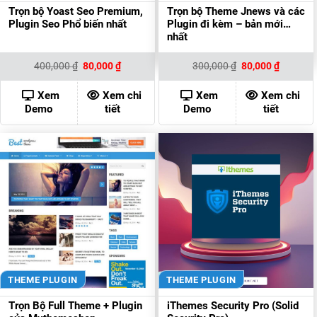
Trọn bộ Yoast Seo Premium,
Trọn bộ Theme Jnews và các
Plugin Seo Phổ biến nhất
Plugin đi kèm – bản mới
nhất
Giá
Giá
Giá
Giá
400,000
₫
80,000
₫
300,000
₫
80,000
₫
gốc
hiện
gốc
hiện
là:
tại
là:
tại
400,000 ₫.
là:
300,000 ₫.
là:
Xem
Xem chi
Xem
Xem chi
80,000 ₫.
80,000 ₫
Demo
tiết
Demo
tiết
THEME PLUGIN
THEME PLUGIN
Trọn Bộ Full Theme + Plugin
iThemes Security Pro (Solid