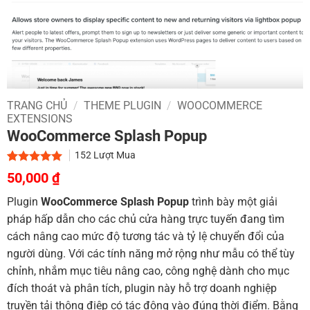
TRANG CHỦ
/
THEME PLUGIN
/
WOOCOMMERCE
EXTENSIONS
WooCommerce Splash Popup
152
Lượt Mua
Giá
Giá
5.00
2
trên 5
50,000
₫
dựa trên
gốc
hiện
đánh giá
Plugin
WooCommerce Splash Popup
trình bày một giải
là:
tại
pháp hấp dẫn cho các chủ cửa hàng trực tuyến đang tìm
800,000 ₫.
là:
cách nâng cao mức độ tương tác và tỷ lệ chuyển đổi của
50,000 ₫.
người dùng. Với các tính năng mở rộng như mẫu có thể tùy
chỉnh, nhắm mục tiêu nâng cao, công nghệ dành cho mục
đích thoát và phân tích, plugin này hỗ trợ doanh nghiệp
truyền tải thông điệp có tác động vào đúng thời điểm. Bằng