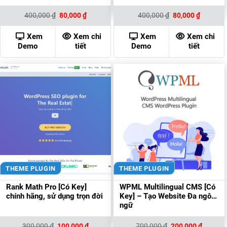
Giá
Giá
Giá
Giá
400,000
₫
80,000
₫
400,000
₫
80,000
₫
gốc
hiện
gốc
hiện
là:
tại
là:
tại
400,000 ₫.
là:
400,000 ₫.
là:
Xem
Xem chi
Xem
Xem chi
80,000 ₫.
80,000 ₫
Demo
tiết
Demo
tiết
THEME PLUGIN
THEME PLUGIN
Rank Math Pro [Có Key]
WPML Multilingual CMS [Có
chính hãng, sử dụng trọn đời
Key] – Tạo Website Đa ngôn
ngữ
Giá
Giá
Giá
Giá
300,000
₫
100,000
₫
700,000
₫
200,000
₫