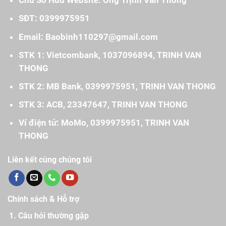
Chủ Sở Hữu Website: Ông Trịnh Văn Thông
SĐT: 0399975951
Email: Baobinh110297@gmail.com
STK 1: Vietcombank, 1037096894, TRINH VAN
THONG
STK 2: MB Bank, 0399975951, TRINH VAN THONG
STK 3: ACB, 23347647, TRINH VAN THONG
Ví điện tử: MoMo, 0399975951, TRINH VAN
THONG
Liên kết cùng chúng tôi
Chính sách & Hỗ trợ
Câu hỏi thường gặp