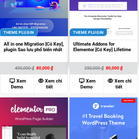
THEME PLUGIN
THEME PLUGIN
All in one Migration [Có Key],
Ultimate Addons for
plugin Sao lưu phổ biến nhất
Elementor [Có Key] Lifetime
Giá
Giá
Giá
Giá
400,000
₫
80,000
₫
250,000
₫
80,000
₫
gốc
hiện
gốc
hiện
là:
tại
là:
tại
400,000 ₫.
là:
250,000 ₫.
là:
Xem
Xem chi
Xem
Xem chi
80,000 ₫.
80,000 ₫
Demo
tiết
Demo
tiết