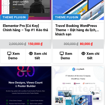
THEME PLUGIN
THEME PLUGIN
Elementor Pro [Có Key]
Travel Booking WordPress
Chính hãng – Top #1 Kéo thả
Theme – Đặt hàng du lịch,
khách sạn
Giá
Giá
Giá
Giá
2,000,000
₫
150,000
₫
300,000
₫
80,000
₫
gốc
hiện
gốc
hiện
là:
tại
là:
tại
2,000,000 ₫.
là:
300,000 ₫.
là:
Xem
Xem chi
Xem
Xem chi
150,000 ₫.
80,000 ₫
Demo
tiết
Demo
tiết