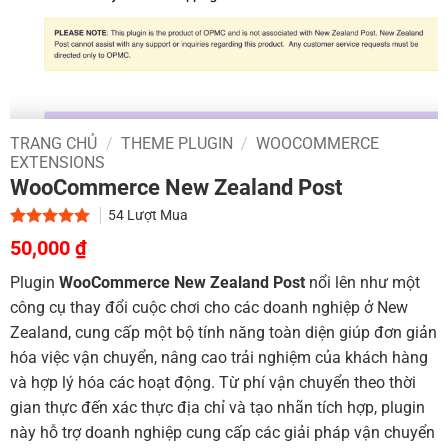
TRANG CHỦ
/
THEME PLUGIN
/
WOOCOMMERCE
EXTENSIONS
WooCommerce New Zealand Post
54
Lượt Mua
Giá
Giá
5.00
2
trên 5
50,000
₫
dựa trên
gốc
hiện
đánh giá
Plugin
WooCommerce New Zealand Post
nổi lên như một
là:
tại
công cụ thay đổi cuộc chơi cho các doanh nghiệp ở New
700,000 ₫.
là:
Zealand, cung cấp một bộ tính năng toàn diện giúp đơn giản
50,000 ₫.
hóa việc vận chuyển, nâng cao trải nghiệm của khách hàng
và hợp lý hóa các hoạt động. Từ phí vận chuyển theo thời
gian thực đến xác thực địa chỉ và tạo nhãn tích hợp, plugin
này hỗ trợ doanh nghiệp cung cấp các giải pháp vận chuyển