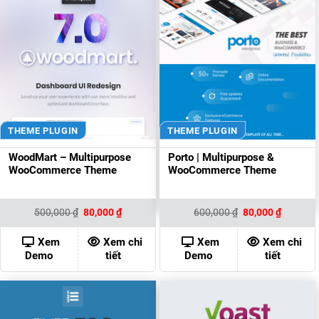
THEME PLUGIN
THEME PLUGIN
WoodMart – Multipurpose
Porto | Multipurpose &
WooCommerce Theme
WooCommerce Theme
Giá
Giá
Giá
Giá
500,000
₫
80,000
₫
600,000
₫
80,000
₫
gốc
hiện
gốc
hiện
là:
tại
là:
tại
500,000 ₫.
là:
600,000 ₫.
là:
Xem
Xem chi
Xem
Xem chi
80,000 ₫.
80,000 ₫
Demo
tiết
Demo
tiết