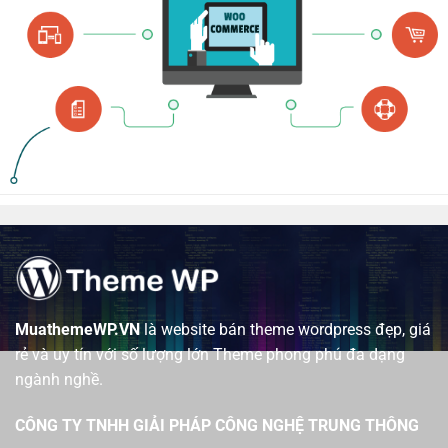
MuathemeWP.VN
là website bán theme wordpress đẹp, giá
rẻ và uy tín với số lượng lớn Theme phong phú đa dạng
ngành nghề.
CÔNG TY TNHH GIẢI PHÁP CÔNG NGHỆ TRUNG THÔNG