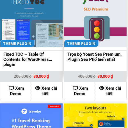
THEME PLUGIN
THEME PLUGIN
Fixed TOC – Table Of
Trọn bộ Yoast Seo Premium,
Contents for WordPress
Plugin Seo Phổ biến nhất
plugin
Giá
Giá
Giá
Giá
200,000
₫
80,000
₫
400,000
₫
80,000
₫
gốc
hiện
gốc
hiện
là:
tại
là:
tại
200,000 ₫.
là:
400,000 ₫.
là:
Xem
Xem chi
Xem
Xem chi
80,000 ₫.
80,000 ₫
Demo
tiết
Demo
tiết