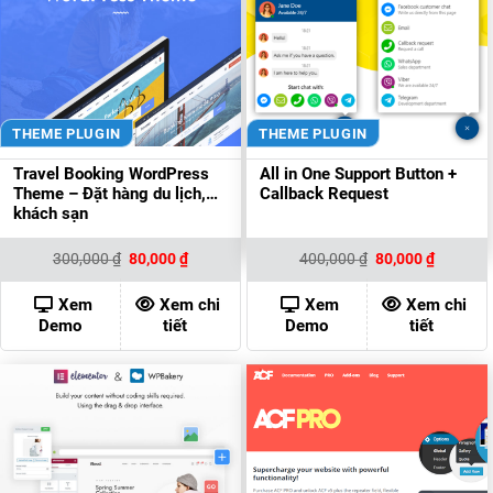
THEME PLUGIN
THEME PLUGIN
Travel Booking WordPress
All in One Support Button +
Theme – Đặt hàng du lịch,
Callback Request
khách sạn
Giá
Giá
Giá
Giá
300,000
₫
80,000
₫
400,000
₫
80,000
₫
gốc
hiện
gốc
hiện
là:
tại
là:
tại
300,000 ₫.
là:
400,000 ₫.
là:
Xem
Xem chi
Xem
Xem chi
80,000 ₫.
80,000 ₫
Demo
tiết
Demo
tiết