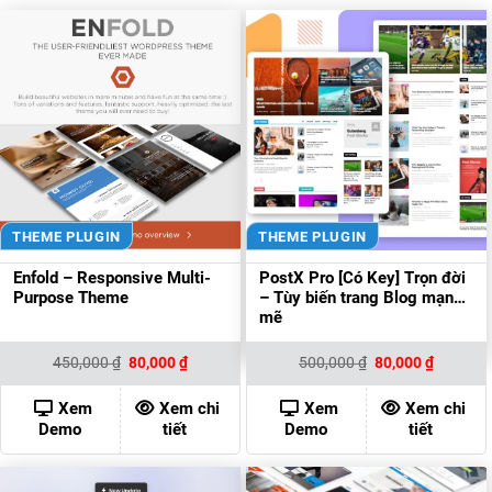
THEME PLUGIN
THEME PLUGIN
Enfold – Responsive Multi-
PostX Pro [Có Key] Trọn đời
Purpose Theme
– Tùy biến trang Blog mạnh
mẽ
Giá
Giá
Giá
Giá
450,000
₫
80,000
₫
500,000
₫
80,000
₫
gốc
hiện
gốc
hiện
là:
tại
là:
tại
450,000 ₫.
là:
500,000 ₫.
là:
Xem
Xem chi
Xem
Xem chi
80,000 ₫.
80,000 ₫
Demo
tiết
Demo
tiết