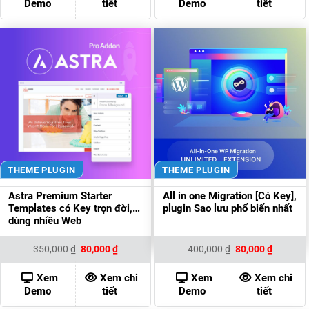
Demo
tiết
Demo
tiết
THEME PLUGIN
THEME PLUGIN
Astra Premium Starter
All in one Migration [Có Key],
Templates có Key trọn đời,
plugin Sao lưu phổ biến nhất
dùng nhiều Web
Giá
Giá
Giá
Giá
350,000
₫
80,000
₫
400,000
₫
80,000
₫
gốc
hiện
gốc
hiện
là:
tại
là:
tại
350,000 ₫.
là:
400,000 ₫.
là:
Xem
Xem chi
Xem
Xem chi
80,000 ₫.
80,000 ₫
Demo
tiết
Demo
tiết