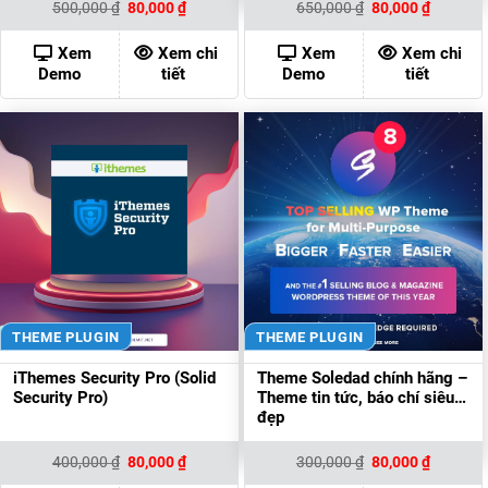
Giá
Giá
Giá
Giá
500,000
₫
80,000
₫
650,000
₫
80,000
₫
gốc
hiện
gốc
hiện
là:
tại
là:
tại
500,000 ₫.
là:
650,000 ₫.
là:
Xem
Xem chi
Xem
Xem chi
80,000 ₫.
80,000 ₫
Demo
tiết
Demo
tiết
THEME PLUGIN
THEME PLUGIN
iThemes Security Pro (Solid
Theme Soledad chính hãng –
Security Pro)
Theme tin tức, báo chí siêu
đẹp
Giá
Giá
Giá
Giá
400,000
₫
80,000
₫
300,000
₫
80,000
₫
gốc
hiện
gốc
hiện
là:
tại
là:
tại