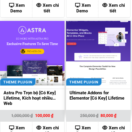
400,000 ₫.
là:
300,000 ₫.
là:
Xem
Xem chi
Xem
Xem chi
80,000 ₫.
80,000 ₫
Demo
tiết
Demo
tiết
THEME PLUGIN
THEME PLUGIN
Astra Pro Trọn bộ [Có Key]
Ultimate Addons for
Lifetime, Kích hoạt nhiều
Elementor [Có Key] Lifetime
Web
Giá
Giá
Giá
Giá
1,000,000
₫
100,000
₫
250,000
₫
80,000
₫
gốc
hiện
gốc
hiện
là:
tại
là:
tại
1,000,000 ₫.
là:
250,000 ₫.
là:
Xem
Xem chi
Xem
Xem chi
100,000 ₫.
80,000 ₫