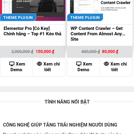
THEME PLUGIN
THEME PLUGIN
Elementor Pro [Có Key]
WP Content Crawler – Get
Chính hãng – Top #1 Kéo thả
Content From Almost Any
Site
Giá
Giá
Giá
Giá
2,000,000
₫
150,000
₫
400,000
₫
80,000
₫
gốc
hiện
gốc
hiện
là:
tại
là:
tại
2,000,000 ₫.
là:
400,000 ₫.
là:
Xem
Xem chi
Xem
Xem chi
150,000 ₫.
80,000 ₫
Demo
tiết
Demo
tiết
TÍNH NĂNG NỔI BẬT
CÔNG NGHỆ GIÚP TĂNG TRẢI NGHIỆM NGƯỜI DÙNG