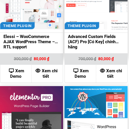
THEME PLUGIN
THEME PLUGIN
Elessi – WooCommerce
Advanced Custom Fields
AJAX WordPress Theme –
(ACF) Pro [Có Key] chính
RTL support
hãng
Giá
Giá
Giá
Giá
300,000
₫
80,000
₫
700,000
₫
80,000
₫
gốc
hiện
gốc
hiện
là:
tại
là:
tại
300,000 ₫.
là:
700,000 ₫.
là:
Xem
Xem chi
Xem
Xem chi
80,000 ₫.
80,000 ₫
Demo
tiết
Demo
tiết