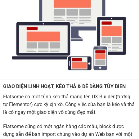
GIAO DIỆN LINH HOẠT, KÉO THẢ & DỄ DÀNG TÙY BIẾN
Flatsome có một trình kéo thả mang tên UX Builder (tương
tự Elementor) cực kỳ xịn xò. Công việc của bạn là kéo và thả
là có ngay một giao diện vô cùng đẹp mắt.
Flatsome cũng có một ngân hàng các mẫu, block được
dựng sẵn để bạn import chúng vào dự án Web bạn với một