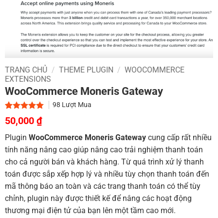
TRANG CHỦ
/
THEME PLUGIN
/
WOOCOMMERCE
EXTENSIONS
WooCommerce Moneris Gateway
98
Lượt Mua
Giá
Giá
5.00
2
trên 5
50,000
₫
dựa trên
gốc
hiện
đánh giá
Plugin
WooCommerce Moneris Gateway
cung cấp rất nhiều
là:
tại
tính năng nâng cao giúp nâng cao trải nghiệm thanh toán
800,000 ₫.
là:
cho cả người bán và khách hàng. Từ quá trình xử lý thanh
50,000 ₫.
toán được sắp xếp hợp lý và nhiều tùy chọn thanh toán đến
mã thông báo an toàn và các trang thanh toán có thể tùy
chỉnh, plugin này được thiết kế để nâng các hoạt động
thương mại điện tử của bạn lên một tầm cao mới.