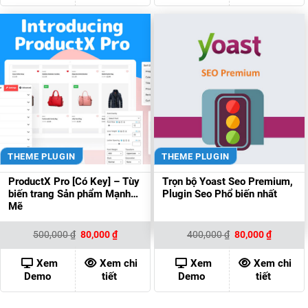
THEME PLUGIN
THEME PLUGIN
ProductX Pro [Có Key] – Tùy
Trọn bộ Yoast Seo Premium,
biến trang Sản phẩm Mạnh
Plugin Seo Phổ biến nhất
Mẽ
Giá
Giá
Giá
Giá
500,000
₫
80,000
₫
400,000
₫
80,000
₫
gốc
hiện
gốc
hiện
là:
tại
là:
tại
500,000 ₫.
là:
400,000 ₫.
là:
Xem
Xem chi
Xem
Xem chi
80,000 ₫.
80,000 ₫
Demo
tiết
Demo
tiết