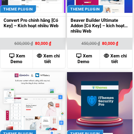
THEME PLUGIN
THEME PLUGIN
Convert Pro chính hãng [Có
Beaver Builder Ultimate
Key] – Kích hoạt nhiều Web
Addon [Có Key] – kích hoạt
nhiều Web
Giá
Giá
Giá
Giá
600,000
₫
80,000
₫
450,000
₫
80,000
₫
gốc
hiện
gốc
hiện
là:
tại
là:
tại
600,000 ₫.
là:
450,000 ₫.
là:
Xem
Xem chi
Xem
Xem chi
80,000 ₫.
80,000 ₫
Demo
tiết
Demo
tiết
THEME PLUGIN
THEME PLUGIN