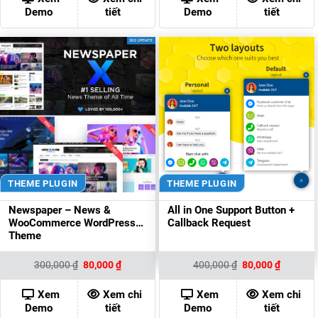
80,000 ₫.
80,000 ₫
Demo
tiết
Demo
tiết
THEME PLUGIN
THEME PLUGIN
Newspaper – News &
All in One Support Button +
WooCommerce WordPress
Callback Request
Theme
Giá
Giá
Giá
Giá
300,000
₫
80,000
₫
400,000
₫
80,000
₫
gốc
hiện
gốc
hiện
là:
tại
là:
tại
300,000 ₫.
là:
400,000 ₫.
là:
Xem
Xem chi
Xem
Xem chi
80,000 ₫.
80,000 ₫
Demo
tiết
Demo
tiết