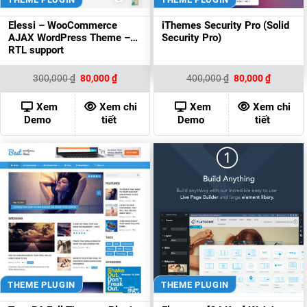
Elessi – WooCommerce
iThemes Security Pro (Solid
AJAX WordPress Theme –
Security Pro)
RTL support
Giá
Giá
Giá
Giá
300,000
₫
80,000
₫
400,000
₫
80,000
₫
gốc
hiện
gốc
hiện
là:
tại
là:
tại
300,000 ₫.
là:
400,000 ₫.
là:
Xem
Xem chi
Xem
Xem chi
80,000 ₫.
80,000 ₫
Demo
tiết
Demo
tiết
THEME PLUGIN
THEME PLUGIN