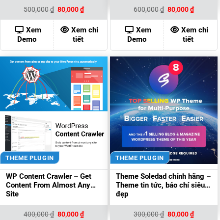
Giá
Giá
Giá
Giá
500,000
₫
80,000
₫
600,000
₫
80,000
₫
gốc
hiện
gốc
hiện
là:
tại
là:
tại
500,000 ₫.
là:
600,000 ₫.
là:
Xem
Xem chi
Xem
Xem chi
80,000 ₫.
80,000 ₫
Demo
tiết
Demo
tiết
THEME PLUGIN
THEME PLUGIN
WP Content Crawler – Get
Theme Soledad chính hãng –
Content From Almost Any
Theme tin tức, báo chí siêu
Site
đẹp
Giá
Giá
Giá
Giá
400,000
₫
80,000
₫
300,000
₫
80,000
₫
gốc
hiện
gốc
hiện