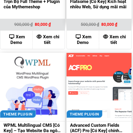
Trọn Bộ Full Theme + Plugin
Flatsome [Có Key] Kích hoạt
của Mythemeshop
nhiều Web, Sử dụng mãi mãi
Giá
Giá
Giá
Giá
900,000
₫
80,000
₫
500,000
₫
80,000
₫
gốc
hiện
gốc
hiện
là:
tại
là:
tại
900,000 ₫.
là:
500,000 ₫.
là:
Xem
Xem chi
Xem
Xem chi
80,000 ₫.
80,000 ₫
Demo
tiết
Demo
tiết
THEME PLUGIN
THEME PLUGIN
WPML Multilingual CMS [Có
Advanced Custom Fields
Key] – Tạo Website Đa ngôn
(ACF) Pro [Có Key] chính