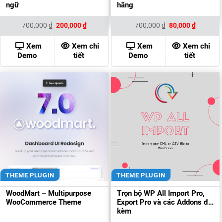
ngữ
hãng
Giá
Giá
Giá
Giá
700,000
₫
200,000
₫
700,000
₫
80,000
₫
gốc
hiện
gốc
hiện
là:
tại
là:
tại
700,000 ₫.
là:
700,000 ₫.
là:
Xem
Xem chi
Xem
Xem chi
200,000 ₫.
80,000 ₫
Demo
tiết
Demo
tiết
THEME PLUGIN
THEME PLUGIN
WoodMart – Multipurpose
Trọn bộ WP All Import Pro,
WooCommerce Theme
Export Pro và các Addons đi
kèm