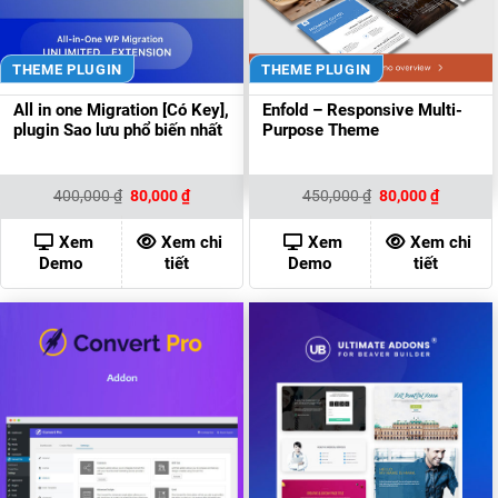
THEME PLUGIN
THEME PLUGIN
All in one Migration [Có Key],
Enfold – Responsive Multi-
plugin Sao lưu phổ biến nhất
Purpose Theme
Giá
Giá
Giá
Giá
400,000
₫
80,000
₫
450,000
₫
80,000
₫
gốc
hiện
gốc
hiện
là:
tại
là:
tại
400,000 ₫.
là:
450,000 ₫.
là:
Xem
Xem chi
Xem
Xem chi
80,000 ₫.
80,000 ₫
Demo
tiết
Demo
tiết