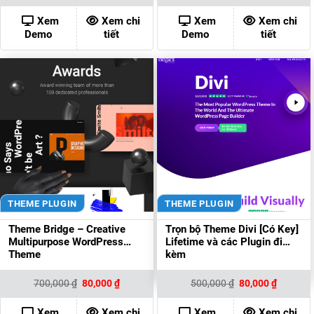
là:
tại
là:
tại
400,000 ₫.
là:
300,000 ₫.
là:
Xem
Xem chi
Xem
Xem chi
80,000 ₫.
80,000 ₫
Demo
tiết
Demo
tiết
THEME PLUGIN
THEME PLUGIN
Theme Bridge – Creative
Trọn bộ Theme Divi [Có Key]
Multipurpose WordPress
Lifetime và các Plugin đi
Theme
kèm
Giá
Giá
Giá
Giá
700,000
₫
80,000
₫
500,000
₫
80,000
₫
gốc
hiện
gốc
hiện
là:
tại
là:
tại
700,000 ₫.
là:
500,000 ₫.
là:
Xem
Xem chi
Xem
Xem chi