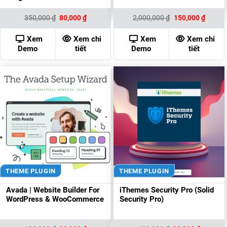
Giá
Giá
Giá
Giá
350,000
₫
80,000
₫
2,000,000
₫
150,000
₫
gốc
hiện
gốc
hiện
là:
tại
là:
tại
350,000 ₫.
là:
2,000,000 ₫.
là:
Xem
Xem chi
Xem
Xem chi
80,000 ₫.
150,00
Demo
tiết
Demo
tiết
THEME PLUGIN
THEME PLUGIN
Avada | Website Builder For
iThemes Security Pro (Solid
WordPress & WooCommerce
Security Pro)