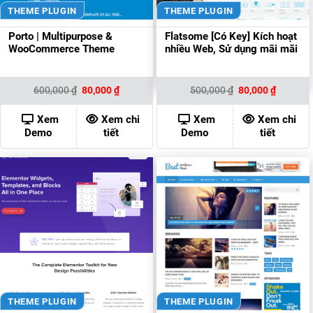
THEME PLUGIN
THEME PLUGIN
Porto | Multipurpose &
Flatsome [Có Key] Kích hoạt
WooCommerce Theme
nhiều Web, Sử dụng mãi mãi
Giá
Giá
Giá
Giá
600,000
₫
80,000
₫
500,000
₫
80,000
₫
gốc
hiện
gốc
hiện
là:
tại
là:
tại
600,000 ₫.
là:
500,000 ₫.
là:
Xem
Xem chi
Xem
Xem chi
80,000 ₫.
80,000 ₫
Demo
tiết
Demo
tiết
THEME PLUGIN
THEME PLUGIN