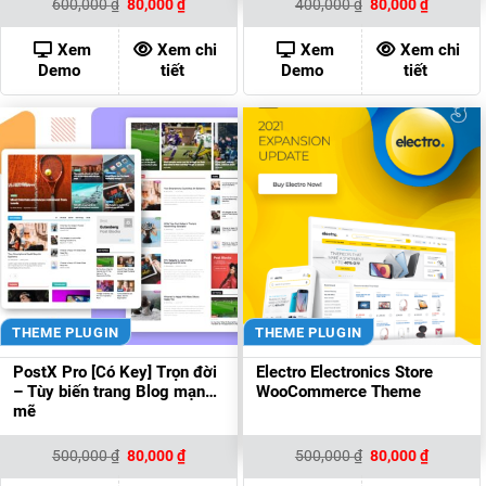
Giá
Giá
Giá
Giá
600,000
₫
80,000
₫
400,000
₫
80,000
₫
gốc
hiện
gốc
hiện
là:
tại
là:
tại
600,000 ₫.
là:
400,000 ₫.
là:
Xem
Xem chi
Xem
Xem chi
80,000 ₫.
80,000 ₫
Demo
tiết
Demo
tiết
THEME PLUGIN
THEME PLUGIN
PostX Pro [Có Key] Trọn đời
Electro Electronics Store
– Tùy biến trang Blog mạnh
WooCommerce Theme
mẽ
Giá
Giá
Giá
Giá
500,000
₫
80,000
₫
500,000
₫
80,000
₫
gốc
hiện
gốc
hiện
là:
tại
là:
tại