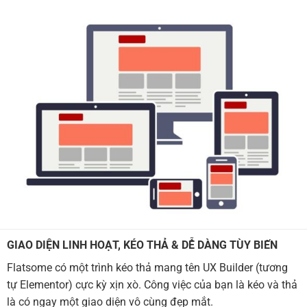
GIAO DIỆN LINH HOẠT, KÉO THẢ & DỄ DÀNG TÙY BIẾN
Flatsome có một trình kéo thả mang tên UX Builder (tương
tự Elementor) cực kỳ xịn xò. Công việc của bạn là kéo và thả
là có ngay một giao diện vô cùng đẹp mắt.