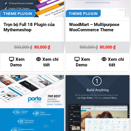
THEME PLUGIN
THEME PLUGIN
Trọn bộ Full 18 Plugin của
WoodMart – Multipurpose
Mythemeshop
WooCommerce Theme
Giá
Giá
Giá
Giá
500,000
₫
80,000
₫
500,000
₫
80,000
₫
gốc
hiện
gốc
hiện
là:
tại
là:
tại
500,000 ₫.
là:
500,000 ₫.
là:
Xem
Xem chi
Xem
Xem chi
80,000 ₫.
80,000 ₫
Demo
tiết
Demo
tiết