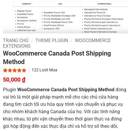
TRANG CHỦ
/
THEME PLUGIN
/
WOOCOMMERCE
EXTENSIONS
WooCommerce Canada Post Shipping
Method
122
Lượt Mua
Giá
Giá
5.00
2
trên 5
50,000
₫
dựa trên
gốc
hiện
đánh giá
Plugin
WooCommerce Canada Post Shipping Method
đóng
là:
tại
vai trò là một giải pháp mạnh mẽ cho các chủ cửa hàng
700,000 ₫.
là:
đang tìm cách tối ưu hóa quy trình vận chuyển và phục vụ
50,000 ₫.
cho nhóm khách hàng Canada của họ. Với các tính năng
khác nhau, từ phí vận chuyển theo thời gian thực và đóng
gói hộp động đến xác thực địa chỉ và hỗ trợ số theo dõi,