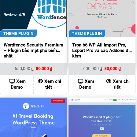
THEME PLUGIN
THEME PLUGIN
Wordfence Security Premium
Trọn bộ WP All Import Pro,
– Plugin bảo mật phổ biến
Export Pro và các Addons đi
nhất
kèm
Giá
Giá
Giá
Giá
650,000
₫
80,000
₫
600,000
₫
80,000
₫
gốc
hiện
gốc
hiện
là:
tại
là:
tại
650,000 ₫.
là:
600,000 ₫.
là:
Xem
Xem chi
Xem
Xem chi
80,000 ₫.
80,000 ₫
Demo
tiết
Demo
tiết