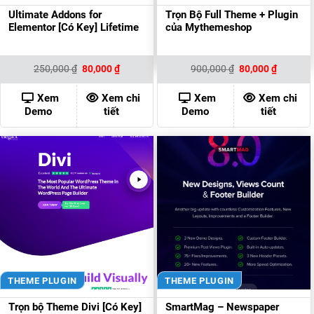
Ultimate Addons for
Trọn Bộ Full Theme + Plugin
Elementor [Có Key] Lifetime
của Mythemeshop
Giá
Giá
Giá
Giá
250,000
₫
80,000
₫
900,000
₫
80,000
₫
gốc
hiện
gốc
hiện
là:
tại
là:
tại
250,000 ₫.
là:
900,000 ₫.
là:
Xem
Xem chi
Xem
Xem chi
80,000 ₫.
80,000 ₫
Demo
tiết
Demo
tiết
THEME PLUGIN
THEME PLUGIN
Trọn bộ Theme Divi [Có Key]
SmartMag – Newspaper