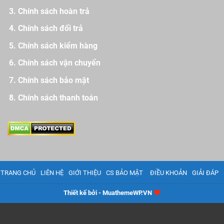
Chính sách hoàn trả
Chính sách đổi trả
Chính sách kiểm hàng
Chính sách vận chuyển
Chính sách bảo mật
Chính sách thanh toán
TRANG CHỦ
LIÊN HỆ
GIỚI THIỆU
CS BẢO MẬT
ĐIỀU KHOẢN
GIẢI ĐÁP
Thiết kế bởi - MuathemeWP.VN