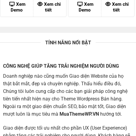
500,000 ₫.
là:
500,000 ₫.
là:
Xem
Xem chi
Xem
Xem chi
80,000 ₫.
80,000 ₫
Demo
tiết
Demo
tiết
TÍNH NĂNG NỔI BẬT
CÔNG NGHỆ GIÚP TĂNG TRẢI NGHIỆM NGƯỜI DÙNG
Doanh nghiệp nào cũng muốn Giao diện Website của họ
thật bắt mắt, đẹp và chuyên nghiệp. Thấu hiểu điều đó,
Chúng tôi luôn cung cấp cho các bạn giải pháp công nghệ
tiên tiến nhất hiện nay cho Theme Wordpress Bán hàng.
Ngoài ra một giao diện chuẩn SEO, bảo mật tốt, Giao diện
mượt luôn là mục tiêu mà
MuaThemeWP.VN
hướng tới.
Giao diện được tối ưu nhất cho phần UX (User Experience)
nhằm tăng các trải nghiệm cho người dùng. Khách hàng sẽ