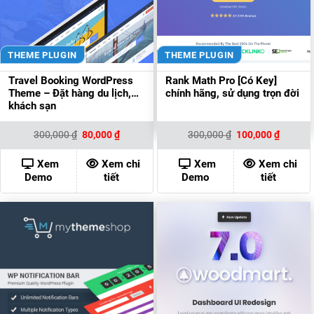
THEME PLUGIN
THEME PLUGIN
Travel Booking WordPress
Rank Math Pro [Có Key]
Theme – Đặt hàng du lịch,
chính hãng, sử dụng trọn đời
khách sạn
Giá
Giá
Giá
Giá
300,000
₫
80,000
₫
300,000
₫
100,000
₫
gốc
hiện
gốc
hiện
là:
tại
là:
tại
300,000 ₫.
là:
300,000 ₫.
là:
Xem
Xem chi
Xem
Xem chi
80,000 ₫.
100,000
Demo
tiết
Demo
tiết