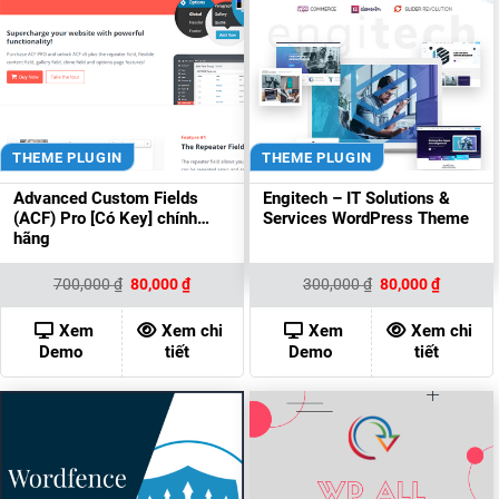
THEME PLUGIN
THEME PLUGIN
Advanced Custom Fields
Engitech – IT Solutions &
(ACF) Pro [Có Key] chính
Services WordPress Theme
hãng
Giá
Giá
Giá
Giá
700,000
₫
80,000
₫
300,000
₫
80,000
₫
gốc
hiện
gốc
hiện
là:
tại
là:
tại
700,000 ₫.
là:
300,000 ₫.
là:
Xem
Xem chi
Xem
Xem chi
80,000 ₫.
80,000 ₫
Demo
tiết
Demo
tiết