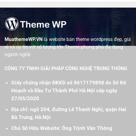
MuathemeWP.VN
là website bán theme wordpress đẹp, giá
rẻ và uy tín với số lượng lớn Theme phong phú đa dạng
ngành nghề.
CÔNG TY TNHH GIẢI PHÁP CÔNG NGHỆ TRUNG THÔNG
Giấy chứng nhận ĐKKD số 8617179898 do Sở Kế
Hoạch và Đầu Tư Thành Phố Hà Nội cấp ngày
27/05/2020
Địa chỉ: ngõ 204, đường Lê Thanh Nghị, quận Hai
Bà Trưng, Hà Nội
Chủ Sở Hữu Website: Ông Trịnh Văn Thông