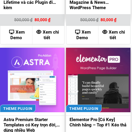
Lifetime và các Plugin đi
Magazine & News
kèm
WordPress Theme
Giá
Giá
Giá
Giá
500,000
₫
80,000
₫
500,000
₫
80,000
₫
gốc
hiện
gốc
hiện
là:
tại
là:
tại
500,000 ₫.
là:
500,000 ₫.
là:
Xem
Xem chi
Xem
Xem chi
80,000 ₫.
80,000 ₫
Demo
tiết
Demo
tiết
THEME PLUGIN
THEME PLUGIN
Astra Premium Starter
Elementor Pro [Có Key]
Templates có Key trọn đời,
Chính hãng – Top #1 Kéo thả
dùng nhiều Web