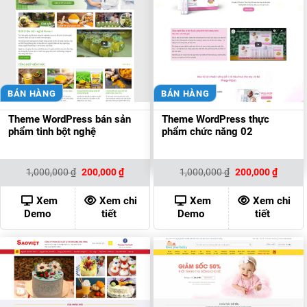
BÁN HÀNG
BÁN HÀNG
Theme WordPress bán sản
Theme WordPress thực
phẩm tinh bột nghệ
phẩm chức năng 02
Giá
Giá
Giá
Giá
1,000,000
₫
200,000
₫
1,000,000
₫
200,000
₫
gốc
hiện
gốc
hiện
là:
tại
là:
tại
1,000,000 ₫.
là:
1,000,000 ₫.
là:
Xem
Xem chi
Xem
Xem chi
200,000 ₫.
200,00
Demo
tiết
Demo
tiết