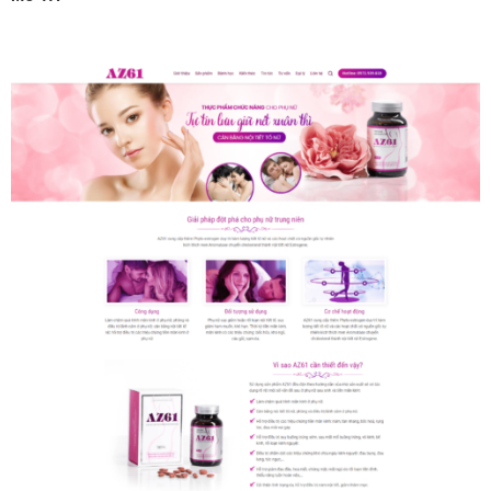
MUA THÊM TÊN MIỀN + HOSTING
Tên miền quốc tế .com .net .org (1 năm)
(+350,000 ₫)
Tên miền Việt Nam .vn (1 năm)
(+550,000 ₫)
Hosting 2GB SSD (1 năm)
(+700,000 ₫)
Hosting 4GB SSD (1 năm)
(+1,000,000 ₫)
Hosting 8GB SSD (1 năm)
(+1,200,000 ₫)