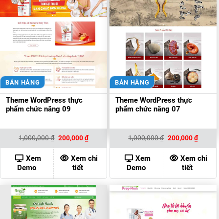
BÁN HÀNG
BÁN HÀNG
Theme WordPress thực
Theme WordPress thực
phẩm chức năng 09
phẩm chức năng 07
Giá
Giá
Giá
Giá
1,000,000
₫
200,000
₫
1,000,000
₫
200,000
₫
gốc
hiện
gốc
hiện
là:
tại
là:
tại
1,000,000 ₫.
là:
1,000,000 ₫.
là:
Xem
Xem chi
Xem
Xem chi
200,000 ₫.
200,00
Demo
tiết
Demo
tiết