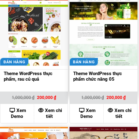
BÁN HÀNG
BÁN HÀNG
Theme WordPress thực
Theme WordPress thực
phẩm, rau củ quả
phẩm chức năng 05
Giá
Giá
Giá
Giá
1,000,000
₫
200,000
₫
1,000,000
₫
200,000
₫
gốc
hiện
gốc
hiện
là:
tại
là:
tại
1,000,000 ₫.
là:
1,000,000 ₫.
là:
Xem
Xem chi
Xem
Xem chi
200,000 ₫.
200,00
Demo
tiết
Demo
tiết