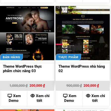
BÁN HÀNG
THỰC PHẨM
Theme WordPress thực
Theme WordPress nhà hàng
phẩm chức năng 03
02
Giá
Giá
Giá
Giá
1,000,000
₫
200,000
₫
900,000
₫
200,000
₫
gốc
hiện
gốc
hiện
là:
tại
là:
tại
1,000,000 ₫.
là:
900,000 ₫.
là:
Xem
Xem chi
Xem
Xem chi
200,000 ₫.
200,000
Demo
tiết
Demo
tiết