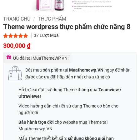
TRANG CHỦ
/
THỰC PHẨM
Theme wordpress thực phẩm chức năng 8
37
Lượt Mua
Giá
Giá
5.00
1
trên 5
300,000
₫
dựa trên
gốc
hiện
đánh giá
Ưu đãi tại MuaThemeWP.VN:
là:
tại
700,000 ₫.
là:
Đặt mua sản phẩm tại
Muathemewp.VN
ngay để nhận
300,000 ₫.
được các ưu đãi hấp dẫn nhất chưa từng có
Hỗ trợ cài đặt, sử dụng Theme thông qua
Teamview /
Ultraviewer
Video hướng dẫn chi tiết sử dụng Theme cơ bản cho
người mới
Bảo hành trọn đời
cho website mua Theme tại
Muathemewp.VN
Mẫu Theme thiết kết sẵn:
sử dụng không giới hạn