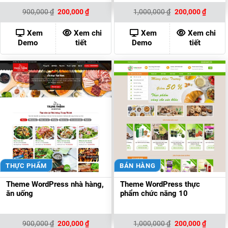
Giá
Giá
Giá
Giá
900,000
₫
200,000
₫
1,000,000
₫
200,000
₫
gốc
hiện
gốc
hiện
là:
tại
là:
tại
900,000 ₫.
là:
1,000,000 ₫.
là:
Xem
Xem chi
Xem
Xem chi
200,000 ₫.
200,00
Demo
tiết
Demo
tiết
THỰC PHẨM
BÁN HÀNG
Theme WordPress nhà hàng,
Theme WordPress thực
ăn uống
phẩm chức năng 10
Giá
Giá
Giá
Giá
900,000
₫
200,000
₫
1,000,000
₫
200,000
₫