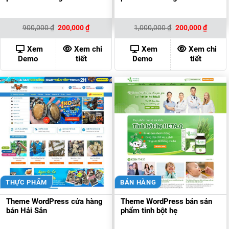
Giá
Giá
Giá
Giá
900,000
₫
200,000
₫
1,000,000
₫
200,000
₫
gốc
hiện
gốc
hiện
là:
tại
là:
tại
900,000 ₫.
là:
1,000,000 ₫.
là:
Xem
Xem chi
Xem
Xem chi
200,000 ₫.
200,00
Demo
tiết
Demo
tiết
THỰC PHẨM
BÁN HÀNG
Theme WordPress cửa hàng
Theme WordPress bán sản
bán Hải Sản
phẩm tinh bột hẹ