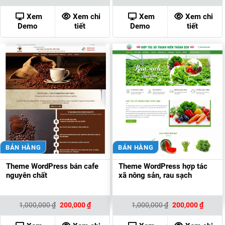
gốc
hiện
gốc
hiện
là:
tại
là:
tại
900,000 ₫.
là:
1,000,000 ₫.
là:
Xem
Xem chi
Xem
Xem chi
200,000 ₫.
200,00
Demo
tiết
Demo
tiết
BÁN HÀNG
BÁN HÀNG
Theme WordPress bán cafe
Theme WordPress hợp tác
nguyên chất
xã nông sản, rau sạch
Giá
Giá
Giá
Giá
1,000,000
₫
200,000
₫
1,000,000
₫
200,000
₫
gốc
hiện
gốc
hiện
là:
tại
là:
tại
1,000,000 ₫.
là:
1,000,000 ₫.
là: