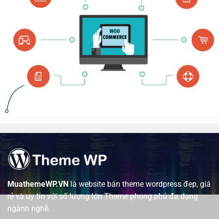
MuathemeWP.VN
là website bán theme wordpress đẹp, giá
rẻ và uy tín với số lượng lớn Theme phong phú đa dạng
ngành nghề.