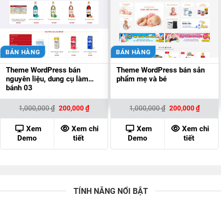
BÁN HÀNG
BÁN HÀNG
Theme WordPress bán
Theme WordPress bán sản
nguyên liệu, dung cụ làm
phẩm mẹ và bé
bánh 03
Giá
Giá
Giá
Giá
1,000,000
₫
200,000
₫
1,000,000
₫
200,000
₫
gốc
hiện
gốc
hiện
là:
tại
là:
tại
1,000,000 ₫.
là:
1,000,000 ₫.
là:
Xem
Xem chi
Xem
Xem chi
200,000 ₫.
200,00
Demo
tiết
Demo
tiết
TÍNH NĂNG NỔI BẬT