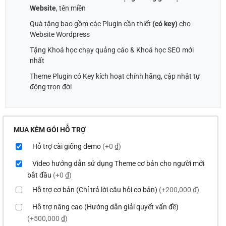
Website
, tên miền
Quà tặng bao gồm các Plugin cần thiết
(có key)
cho
Website Wordpress
Tặng Khoá học chạy quảng cáo & Khoá học SEO mới
nhất
Theme Plugin có Key kích hoạt chính hãng, cập nhật tự
động trọn đời
MUA KÈM GÓI HỖ TRỢ
Hỗ trợ cài giống demo
(+0 ₫)
Video hướng dẫn sử dụng Theme cơ bản cho người mới
bắt đầu
(+0 ₫)
Hỗ trợ cơ bản (Chỉ trả lời câu hỏi cơ bản)
(+200,000 ₫)
Hỗ trợ nâng cao (Hướng dẫn giải quyết vấn đề)
(+500,000 ₫)