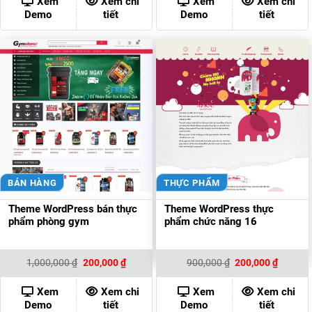
Xem
Xem chi
Xem
Xem chi
200,000 ₫.
200,00
Demo
tiết
Demo
tiết
BÁN HÀNG
THỰC PHẨM
Theme WordPress bán thực
Theme WordPress thực
phẩm phòng gym
phẩm chức năng 16
Giá
Giá
Giá
Giá
1,000,000
₫
200,000
₫
900,000
₫
200,000
₫
gốc
hiện
gốc
hiện
là:
tại
là:
tại
1,000,000 ₫.
là:
900,000 ₫.
là:
Xem
Xem chi
Xem
Xem chi
200,000 ₫.
200,000
Demo
tiết
Demo
tiết