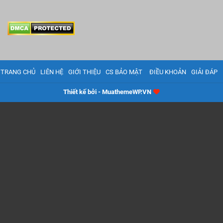
TRANG CHỦ
LIÊN HỆ
GIỚI THIỆU
CS BẢO MẬT
ĐIỀU KHOẢN
GIẢI ĐÁP
Thiết kế bởi - MuathemeWP.VN