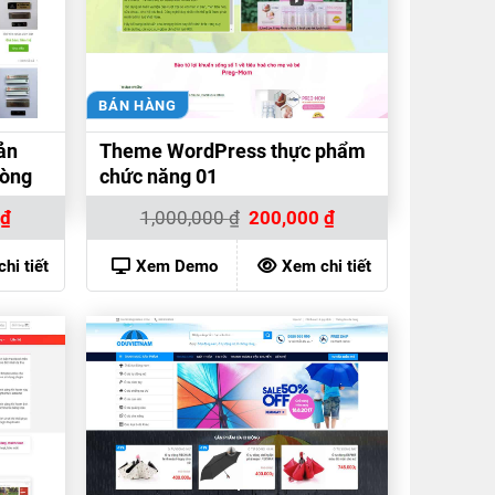
BÁN HÀNG
ản
Theme WordPress thực phẩm
hòng
chức năng 01
Giá
Giá
Giá
0
₫
1,000,000
₫
200,000
₫
hiện
gốc
hiện
tại
là:
tại
₫.
là:
1,000,000 ₫.
là:
hi tiết
Xem Demo
Xem chi tiết
200,000 ₫.
200,000 ₫.