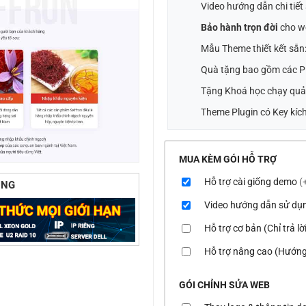
Video hướng dẫn chi tiế
Bảo hành trọn đời
cho w
Mẫu Theme thiết kết sẵn
Quà tặng bao gồm các Pl
Tặng Khoá học chạy quả
Theme Plugin có Key kích
MUA KÈM GÓI HỖ TRỢ
Hỗ trợ cài giống demo
(
ÙNG
Video hướng dẫn sử dụ
Hỗ trợ cơ bản (Chỉ trả l
Hỗ trợ nâng cao (Hướng
GÓI CHỈNH SỬA WEB