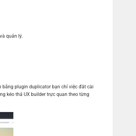
m)
(+700,000 ₫)
m)
(+1,000,000 ₫)
m)
(+1,200,000 ₫)
và quản lý.
ng plugin duplicator bạn chỉ việc đăt cài
ng kéo thả UX builder trực quan theo từng