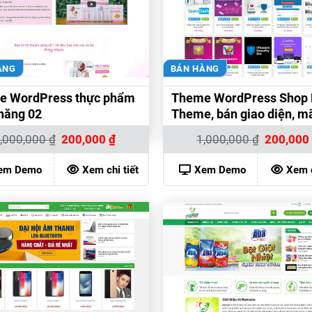
ÀNG
BÁN HÀNG
e WordPress thực phẩm
Theme WordPress Shop 
năng 02
Theme, bán giao diện, m
nguồn
Giá
Giá
Giá
,000,000
₫
200,000
₫
1,000,000
₫
200,00
gốc
hiện
gốc
là:
tại
là:
1,000,000 ₫.
là:
1,000,000 
em Demo
Xem chi tiết
Xem Demo
Xem c
200,000 ₫.