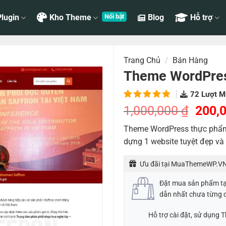
lugin
Kho Theme
Blog
Hỗ trợ
Trang Chủ
/
Bán Hàng
Theme WordPres
72
Lượt M
5.00
1
trên
Giá
1,000,000
₫
200,
5 dựa
gốc
trên
đánh
Theme WordPress thực phẩm 
là:
giá
dựng 1 website tuyệt đẹp và
1,000
Ưu đãi tại MuaThemeWP.VN
Đặt mua sản phẩm t
dẫn nhất chưa từng 
Hỗ trợ cài đặt, sử dụng