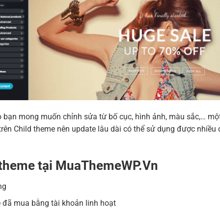
 nào bạn mong muốn chỉnh sửa từ bố cục, hình ảnh, màu sắc,… m
ên Child theme nên update lâu dài có thể sử dụng được nhiều 
a theme tại MuaThemeWP.Vn
ng
 đã mua bằng tài khoản linh hoạt