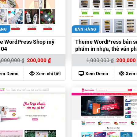
ÀNG
BÁN HÀNG
e WordPress Shop mỹ
Theme WordPress bán s
 04
phẩm in nhựa, thẻ văn p
Giá
Giá
Giá
,000,000
₫
200,000
₫
1,000,000
₫
200,00
gốc
hiện
gốc
là:
tại
là:
1,000,000 ₫.
là:
1,000,000 
em Demo
Xem chi tiết
Xem Demo
Xem c
200,000 ₫.