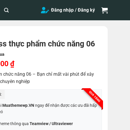
Đăng nhập / Đăng ký
s thực phẩm chức năng 06
ua
Giá
000
₫
hiện
chức năng 06 – Bạn chỉ mất vài phút để xây
tại
 chuyên nghiệp
,000 ₫.
là:
200,000 ₫.
QUÀ TẶNG
:
ại
Muathemewp.VN
ngay để nhận được các ưu đãi hấp
có
 Theme thông qua
Teamview / Ultraviewer