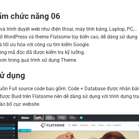
Hosting 2GB SSD (1 nă
Hosting 4GB SSD (1 nă
ẩm chức năng 06
Hosting 8GB SSD (1 nă
ị và trình duyệt web như điện thoại, máy tính bảng, Laptop, PC,…
ở WordPress và theme Flatsome tùy biến cao, dễ dàng sử dụng 
 tối ưu hóa với công cụ tìm kiếm Google.
ng mã độc đã được kiểm tra kỹ lưỡng.
ơn trong quá trình sử dụng Theme.
sử dụng
n Full source code bao gồm: Code + Database được nhân bản bằ
ược Buid trên Flatsome nên dễ dàng sử dụng với trình dựng tra
ào bố cục website.