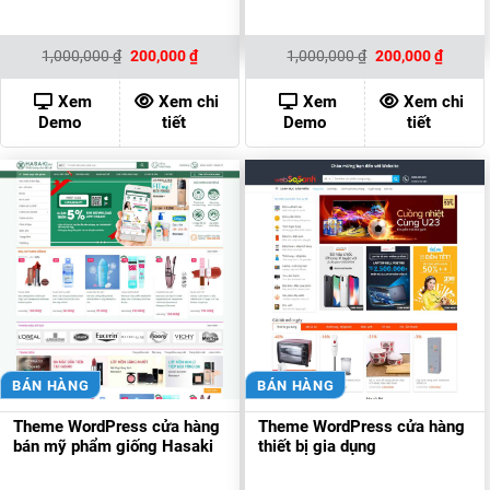
Giá
Giá
Giá
Giá
1,000,000
₫
200,000
₫
1,000,000
₫
200,000
₫
gốc
hiện
gốc
hiện
là:
tại
là:
tại
1,000,000 ₫.
là:
1,000,000 ₫.
là:
Xem
Xem chi
Xem
Xem chi
200,000 ₫.
200,00
Demo
tiết
Demo
tiết
BÁN HÀNG
BÁN HÀNG
Theme WordPress cửa hàng
Theme WordPress cửa hàng
bán mỹ phẩm giống Hasaki
thiết bị gia dụng