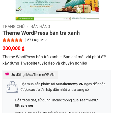
TRANG CHỦ
/
BÁN HÀNG
Theme WordPress bán trà xanh
57
Lượt Mua
Giá
Giá
5.00
1
trên 5
200,000
₫
dựa trên
gốc
hiện
đánh giá
Theme WordPress bán trà xanh – Bạn chỉ mất vài phút để
là:
tại
xây dựng 1 website tuyệt đẹp và chuyên nghiệp
1,000,000 ₫.
là:
200,000 ₫.
Ưu đãi tại MuaThemeWP.VN:
Đặt mua sản phẩm tại
Muathemewp.VN
ngay để nhận
được các ưu đãi hấp dẫn nhất chưa từng có
Hỗ trợ cài đặt, sử dụng Theme thông qua
Teamview /
Ultraviewer