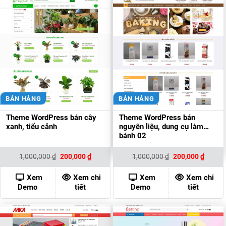
BÁN HÀNG
BÁN HÀNG
Theme WordPress bán cây
Theme WordPress bán
xanh, tiểu cảnh
nguyên liệu, dung cụ làm
bánh 02
Giá
Giá
Giá
Giá
1,000,000
₫
200,000
₫
1,000,000
₫
200,000
₫
gốc
hiện
gốc
hiện
là:
tại
là:
tại
1,000,000 ₫.
là:
1,000,000 ₫.
là:
Xem
Xem chi
Xem
Xem chi
200,000 ₫.
200,00
Demo
tiết
Demo
tiết