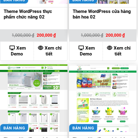
Theme WordPress thực
Theme WordPress cửa hàng
phẩm chức năng 02
bán hoa 02
Giá
Giá
Giá
Giá
1,000,000
₫
200,000
₫
1,000,000
₫
200,000
₫
gốc
hiện
gốc
hiện
là:
tại
là:
tại
1,000,000 ₫.
là:
1,000,000 ₫.
là:
Xem
Xem chi
Xem
Xem chi
200,000 ₫.
200,00
Demo
tiết
Demo
tiết
BÁN HÀNG
BÁN HÀNG