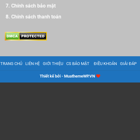
Chính sách bảo mật
Chính sách thanh toán
TRANG CHỦ
LIÊN HỆ
GIỚI THIỆU
CS BẢO MẬT
ĐIỀU KHOẢN
GIẢI ĐÁP
Thiết kế bởi - MuathemeWP.VN