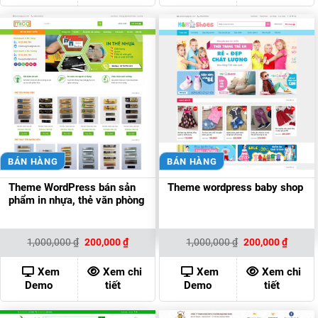
BÁN HÀNG
BÁN HÀNG
Theme WordPress bán sản
Theme wordpress baby shop
phẩm in nhựa, thẻ văn phòng
Giá
Giá
Giá
Giá
1,000,000
₫
200,000
₫
1,000,000
₫
200,000
₫
gốc
hiện
gốc
hiện
là:
tại
là:
tại
1,000,000 ₫.
là:
1,000,000 ₫.
là:
Xem
Xem chi
Xem
Xem chi
200,000 ₫.
200,00
Demo
tiết
Demo
tiết