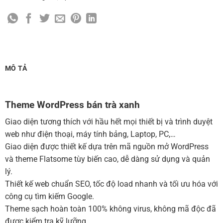
Cài đặt SMTP Mail cho site Wordpress
(+100,000 ₫)
Thiết kế logo đơn giản để đăng web
(+300,000 ₫)
Chỉnh sửa site theo yêu cầu tuỳ chọn
(+2,000,000 ₫)
MUA THÊM TÊN MIỀN + HOSTING
MÔ TẢ
Tên miền quốc tế .com .net .org (1 năm)
(+350,000 ₫)
Tên miền Việt Nam .vn (1 năm)
(+550,000 ₫)
Theme WordPress bán trà xanh
Hosting 2GB SSD (1 năm)
(+700,000 ₫)
Giao diện tương thích với hầu hết mọi thiết bị và trình duyệt
Hosting 4GB SSD (1 năm)
(+1,000,000 ₫)
web như điện thoại, máy tính bảng, Laptop, PC,…
Giao diện được thiết kế dựa trên mã nguồn mở WordPress
Hosting 8GB SSD (1 năm)
(+1,200,000 ₫)
và theme Flatsome tùy biến cao, dễ dàng sử dụng và quản
lý.
Thiết kế web chuẩn SEO, tốc độ load nhanh và tối ưu hóa với
công cụ tìm kiếm Google.
Theme sạch hoàn toàn 100% không virus, không mã độc đã
được kiểm tra kỹ lưỡng.