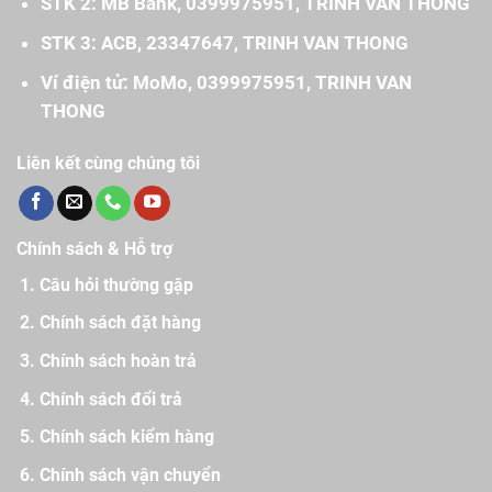
STK 2: MB Bank, 0399975951, TRINH VAN THONG
STK 3: ACB, 23347647, TRINH VAN THONG
Ví điện tử: MoMo, 0399975951, TRINH VAN
THONG
Liên kết cùng chúng tôi
Chính sách & Hỗ trợ
Câu hỏi thường gặp
Chính sách đặt hàng
Chính sách hoàn trả
Chính sách đổi trả
Chính sách kiểm hàng
Chính sách vận chuyển