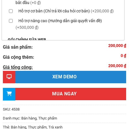
bắt đầu
(+0 ₫)
Hỗ trợ cơ bản (Chỉ trả lời câu hỏi cơ bản)
(+200,000 ₫)
Hỗ trợ nâng cao (Hướng dẫn giải quyết vấn đề)
(+500,000 ₫)
GÓI CHỈNH SỬA WEB
200,000 ₫
Giá sản phẩm:
Thay logo & thông tin doanh nghiệp
(+100,000 ₫)
0 ₫
Giá cộng thêm:
Đổi màu chủ đạo của theme theo tông màu của logo
200,000 ₫
(+200,000 ₫)
Giá tổng cộng:
Sửa danh mục và sắp xếp lại thanh menu chuẩn
XEM DEMO
(+300,000 ₫)
Thay đổi bố cục trang chủ (đơn giản)
(+500,000 ₫)
MUA NGAY
Thêm các nút liên hệ nhanh
(+0 ₫)
Thiết kế 2 banner chạy ở slider chính
(+200,000 ₫)
SKU:
4538
Thay đổi màu sắc toàn bộ site theo yêu cầu
Danh mục:
Bán hàng
,
Thực phẩm
(+150,000 ₫)
Thẻ:
Bán hàng
,
Thực phẩm
,
Trà xanh