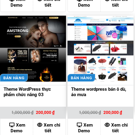
200,000 ₫.
200,00
Demo
tiết
Demo
tiết
BÁN HÀNG
BÁN HÀNG
Theme WordPress thực
Theme wordpress bán ô dù,
phẩm chức năng 03
áo mưa
Giá
Giá
Giá
Giá
1,000,000
₫
200,000
₫
1,000,000
₫
200,000
₫
gốc
hiện
gốc
hiện
là:
tại
là:
tại
1,000,000 ₫.
là:
1,000,000 ₫.
là:
Xem
Xem chi
Xem
Xem chi
200,000 ₫.
200,00
Demo
tiết
Demo
tiết