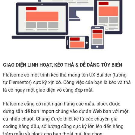
GIAO DIỆN LINH HOẠT, KÉO THẢ & DỄ DÀNG TÙY BIẾN
Flatsome có một trình kéo thả mang tên UX Builder (tương
tự Elementor) cực kỳ xịn xò. Công việc của bạn là kéo và thả
là có ngay một giao diện vô cùng đẹp mắt.
Flatsome cũng có một ngân hàng các mẫu, block được
dựng sẵn để bạn import chúng vào dự án Web bạn với một
cú nhấp chuột. Chúng được thiết kế từ các chuyên gia
coding hàng đầu, số lượng cũng cực kỳ lớn lên đến hàng
trăm mẫu và block cho bạn thoải mái lựa chọn.