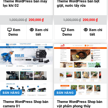
Theme WordPress bán máy
Theme WordPress bán bột
lọc khí 02
giặt, nước tẩy rửa
Giá
Giá
Giá
Giá
1,000,000
₫
200,000
₫
1,000,000
₫
200,000
₫
gốc
hiện
gốc
hiện
là:
tại
là:
tại
1,000,000 ₫.
là:
1,000,000 ₫.
là:
Xem
Xem chi
Xem
Xem chi
200,000 ₫.
200,00
Demo
tiết
Demo
tiết
BÁN HÀNG
BÁN HÀNG
Theme WordPress Shop bán
Theme WordPress Shop bán
camera 01
vật phẩm phong thủy