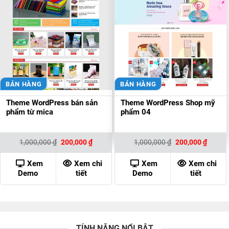
BÁN HÀNG
BÁN HÀNG
Theme WordPress bán sản
Theme WordPress Shop mỹ
phẩm từ mica
phẩm 04
Giá
Giá
Giá
Giá
1,000,000
₫
200,000
₫
1,000,000
₫
200,000
₫
gốc
hiện
gốc
hiện
là:
tại
là:
tại
1,000,000 ₫.
là:
1,000,000 ₫.
là:
Xem
Xem chi
Xem
Xem chi
200,000 ₫.
200,00
Demo
tiết
Demo
tiết
TÍNH NĂNG NỔI BẬT