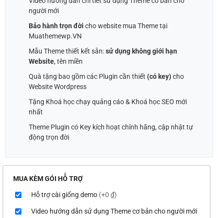
Video hướng dẫn chi tiết sử dụng Theme cơ bản cho
người mới
Bảo hành trọn đời
cho website mua Theme tại
Muathemewp.VN
Mẫu Theme thiết kết sẵn:
sử dụng không giới hạn
Website
, tên miền
Quà tặng bao gồm các Plugin cần thiết
(có key)
cho
Website Wordpress
Tặng Khoá học chạy quảng cáo & Khoá học SEO mới
nhất
Theme Plugin có Key kích hoạt chính hãng, cập nhật tự
động trọn đời
MUA KÈM GÓI HỖ TRỢ
Hỗ trợ cài giống demo
(+0 ₫)
Video hướng dẫn sử dụng Theme cơ bản cho người mới