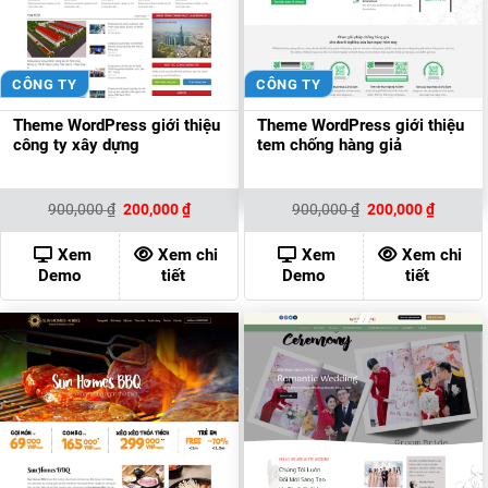
CÔNG TY
CÔNG TY
Theme WordPress giới thiệu
Theme WordPress giới thiệu
công ty xây dựng
tem chống hàng giả
Giá
Giá
Giá
Giá
900,000
₫
200,000
₫
900,000
₫
200,000
₫
gốc
hiện
gốc
hiện
là:
tại
là:
tại
900,000 ₫.
là:
900,000 ₫.
là:
Xem
Xem chi
Xem
Xem chi
200,000 ₫.
200,000
Demo
tiết
Demo
tiết