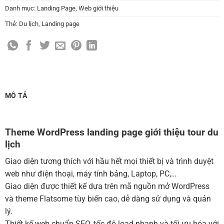
Thay đổi màu sắc toàn bộ site theo yêu cầu
Danh mục:
Landing Page
,
Web giới thiệu
(+150,000 ₫)
Thẻ:
Du lịch
,
Landing page
Cài đặt SMTP Mail cho site Wordpress
(+100,000 ₫)
Thiết kế logo đơn giản để đăng web
(+300,000 ₫)
Chỉnh sửa site theo yêu cầu tuỳ chọn
(+2,000,000 ₫)
MUA THÊM TÊN MIỀN + HOSTING
MÔ TẢ
Tên miền quốc tế .com .net .org (1 năm)
(+350,000 ₫)
Tên miền Việt Nam .vn (1 năm)
(+550,000 ₫)
Theme WordPress landing page giới thiệu tour du
lịch
Hosting 2GB SSD (1 năm)
(+700,000 ₫)
Hosting 4GB SSD (1 năm)
(+1,000,000 ₫)
Giao diện tương thích với hầu hết mọi thiết bị và trình duyệt
web như điện thoại, máy tính bảng, Laptop, PC,…
Hosting 8GB SSD (1 năm)
(+1,200,000 ₫)
Giao diện được thiết kế dựa trên mã nguồn mở WordPress
và theme Flatsome tùy biến cao, dễ dàng sử dụng và quản
lý.
Thiết kế web chuẩn SEO, tốc độ load nhanh và tối ưu hóa với