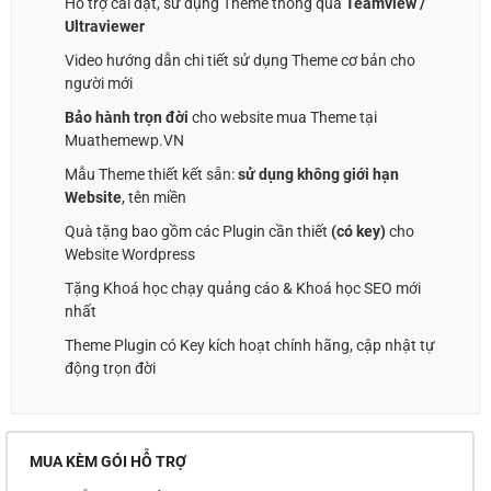
Hỗ trợ cài đặt, sử dụng Theme thông qua
Teamview /
Ultraviewer
Video hướng dẫn chi tiết sử dụng Theme cơ bản cho
người mới
Bảo hành trọn đời
cho website mua Theme tại
Muathemewp.VN
Mẫu Theme thiết kết sẵn:
sử dụng không giới hạn
Website
, tên miền
Quà tặng bao gồm các Plugin cần thiết
(có key)
cho
Website Wordpress
Tặng Khoá học chạy quảng cáo & Khoá học SEO mới
nhất
Theme Plugin có Key kích hoạt chính hãng, cập nhật tự
động trọn đời
MUA KÈM GÓI HỖ TRỢ