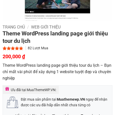
TRANG CHỦ
/
WEB GIỚI THIỆU
Theme WordPress landing page giới thiệu
tour du lịch
82
Lượt Mua
Giá
Giá
5.00
1
trên 5
200,000
₫
dựa trên
gốc
hiện
đánh giá
Theme WordPress landing page giới thiệu tour du lịch – Bạn
là:
tại
chỉ mất vài phút để xây dựng 1 website tuyệt đẹp và chuyên
900,000 ₫.
là:
nghiệp
200,000 ₫.
Ưu đãi tại MuaThemeWP.VN:
Đặt mua sản phẩm tại
Muathemewp.VN
ngay để nhận
được các ưu đãi hấp dẫn nhất chưa từng có