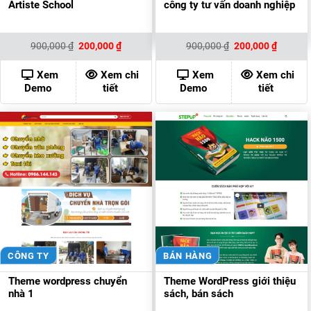
Artiste School
công ty tư vấn doanh nghiệp
Giá
Giá
Giá
Giá
900,000
₫
200,000
₫
900,000
₫
200,000
₫
gốc
hiện
gốc
hiện
là:
tại
là:
tại
900,000 ₫.
là:
900,000 ₫.
là:
Xem
Xem chi
Xem
Xem chi
200,000 ₫.
200,000
Demo
tiết
Demo
tiết
CÔNG TY
BÁN HÀNG
Theme wordpress chuyển
Theme WordPress giới thiệu
nhà 1
sách, bán sách