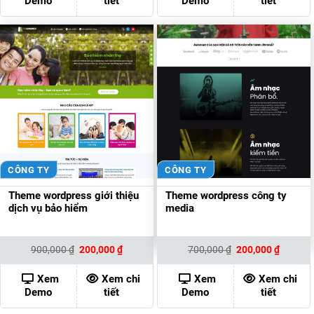
Demo
tiết
Demo
tiết
CÔNG TY
CÔNG TY
Theme wordpress giới thiệu
Theme wordpress công ty
dịch vụ bảo hiểm
media
Giá
Giá
Giá
Giá
900,000
₫
200,000
₫
700,000
₫
200,000
₫
gốc
hiện
gốc
hiện
là:
tại
là:
tại
900,000 ₫.
là:
700,000 ₫.
là:
Xem
Xem chi
Xem
Xem chi
200,000 ₫.
200,000
Demo
tiết
Demo
tiết