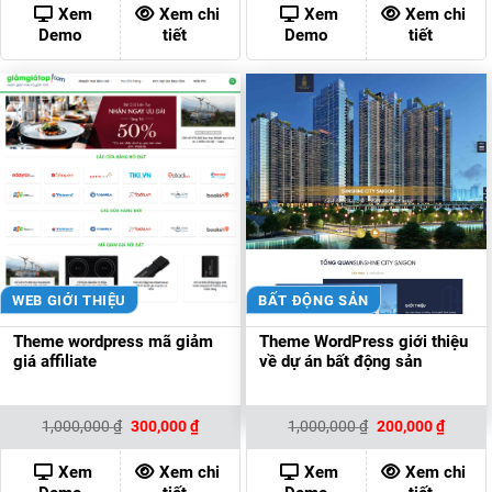
700,000 ₫.
là:
900,000 ₫.
là:
Xem
Xem chi
Xem
Xem chi
500,000 ₫.
200,000
Demo
tiết
Demo
tiết
WEB GIỚI THIỆU
BẤT ĐỘNG SẢN
Theme wordpress mã giảm
Theme WordPress giới thiệu
giá affiliate
về dự án bất động sản
Giá
Giá
Giá
Giá
1,000,000
₫
300,000
₫
1,000,000
₫
200,000
₫
gốc
hiện
gốc
hiện
là:
tại
là:
tại
1,000,000 ₫.
là:
1,000,000 ₫.
là:
Xem
Xem chi
Xem
Xem chi
300,000 ₫.
200,00