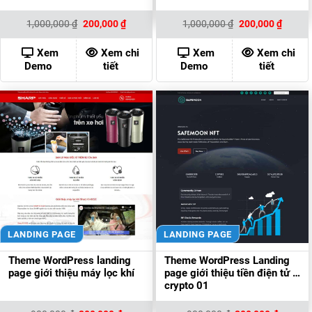
Giá
Giá
Giá
Giá
1,000,000
₫
200,000
₫
1,000,000
₫
200,000
₫
gốc
hiện
gốc
hiện
là:
tại
là:
tại
1,000,000 ₫.
là:
1,000,000 ₫.
là:
Xem
Xem chi
Xem
Xem chi
200,000 ₫.
200,00
Demo
tiết
Demo
tiết
LANDING PAGE
LANDING PAGE
Theme WordPress landing
Theme WordPress Landing
page giới thiệu máy lọc khí
page giới thiệu tiền điện tử –
crypto 01