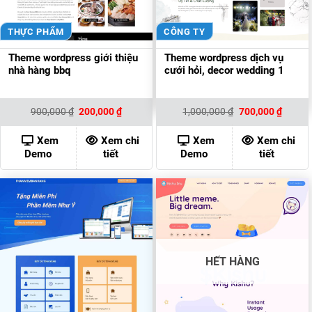
THỰC PHẨM
CÔNG TY
Theme wordpress giới thiệu
Theme wordpress dịch vụ
nhà hàng bbq
cưới hỏi, decor wedding 1
Giá
Giá
Giá
Giá
900,000
₫
200,000
₫
1,000,000
₫
700,000
₫
gốc
hiện
gốc
hiện
là:
tại
là:
tại
900,000 ₫.
là:
1,000,000 ₫.
là:
Xem
Xem chi
Xem
Xem chi
200,000 ₫.
700,00
Demo
tiết
Demo
tiết
HẾT HÀNG