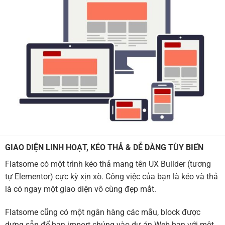
GIAO DIỆN LINH HOẠT, KÉO THẢ & DỄ DÀNG TÙY BIẾN
Flatsome có một trình kéo thả mang tên UX Builder (tương
tự Elementor) cực kỳ xịn xò. Công việc của bạn là kéo và thả
là có ngay một giao diện vô cùng đẹp mắt.
Flatsome cũng có một ngân hàng các mẫu, block được
dựng sẵn để bạn import chúng vào dự án Web bạn với một