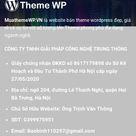
MuathemeWP.VN
là website bán theme wordpress đẹp, giá
rẻ và uy tín với số lượng lớn Theme phong phú đa dạng
ngành nghề.
CÔNG TY TNHH GIẢI PHÁP CÔNG NGHỆ TRUNG THÔNG
Giấy chứng nhận ĐKKD số 8617179898 do Sở Kế
Hoạch và Đầu Tư Thành Phố Hà Nội cấp ngày
27/05/2020
Địa chỉ: ngõ 204, đường Lê Thanh Nghị, quận Hai
Bà Trưng, Hà Nội
Chủ Sở Hữu Website: Ông Trịnh Văn Thông
SĐT: 0399975951
Email: Baobinh110297@gmail.com