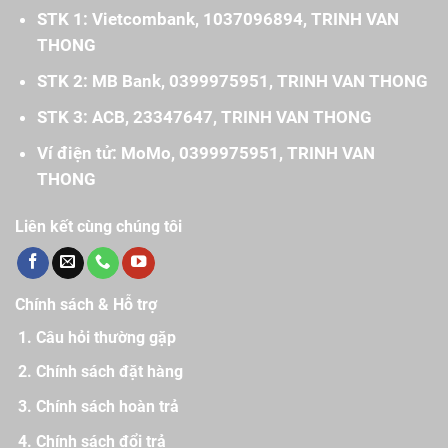
STK 1: Vietcombank, 1037096894, TRINH VAN
THONG
STK 2: MB Bank, 0399975951, TRINH VAN THONG
STK 3: ACB, 23347647, TRINH VAN THONG
Ví điện tử: MoMo, 0399975951, TRINH VAN
THONG
Liên kết cùng chúng tôi
Chính sách & Hỗ trợ
Câu hỏi thường gặp
Chính sách đặt hàng
Chính sách hoàn trả
Chính sách đổi trả