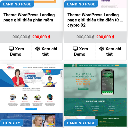
LANDING PAGE
LANDING PAGE
Theme WordPress Landing
Theme WordPress Landing
page giới thiệu phần mềm
page giới thiệu tiền điện tử –
crypto 02
Giá
Giá
Giá
Giá
900,000
₫
200,000
₫
900,000
₫
200,000
₫
gốc
hiện
gốc
hiện
là:
tại
là:
tại
900,000 ₫.
là:
900,000 ₫.
là:
Xem
Xem chi
Xem
Xem chi
200,000 ₫.
200,000
Demo
tiết
Demo
tiết
CÔNG TY
LANDING PAGE