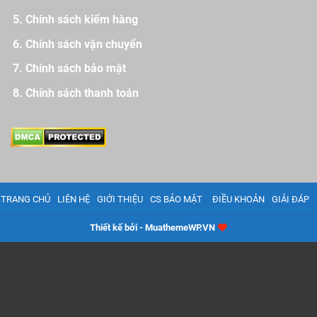
Chính sách kiểm hàng
Chính sách vận chuyển
Chính sách bảo mật
Chính sách thanh toán
TRANG CHỦ
LIÊN HỆ
GIỚI THIỆU
CS BẢO MẬT
ĐIỀU KHOẢN
GIẢI ĐÁP
Thiết kế bởi - MuathemeWP.VN