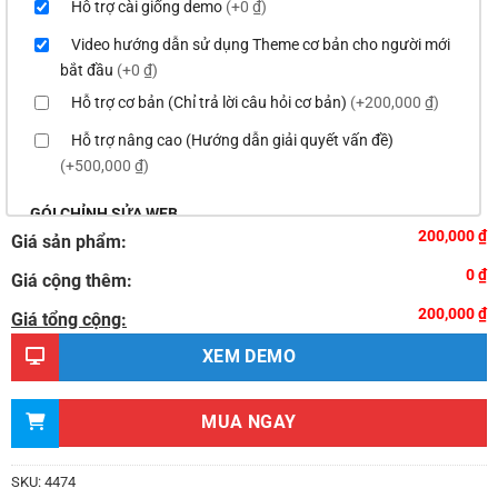
Hỗ trợ cài giống demo
(+0 ₫)
Video hướng dẫn sử dụng Theme cơ bản cho người mới
bắt đầu
(+0 ₫)
Hỗ trợ cơ bản (Chỉ trả lời câu hỏi cơ bản)
(+200,000 ₫)
Hỗ trợ nâng cao (Hướng dẫn giải quyết vấn đề)
(+500,000 ₫)
GÓI CHỈNH SỬA WEB
200,000 ₫
Giá sản phẩm:
Thay logo & thông tin doanh nghiệp
(+100,000 ₫)
0 ₫
Giá cộng thêm:
Đổi màu chủ đạo của theme theo tông màu của logo
200,000 ₫
(+200,000 ₫)
Giá tổng cộng:
Sửa danh mục và sắp xếp lại thanh menu chuẩn
XEM DEMO
(+300,000 ₫)
Thay đổi bố cục trang chủ (đơn giản)
(+500,000 ₫)
MUA NGAY
Thêm các nút liên hệ nhanh
(+0 ₫)
Thiết kế 2 banner chạy ở slider chính
(+200,000 ₫)
SKU:
4474