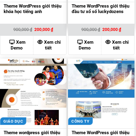
Theme WordPress giới thiệu
Theme WordPress giới thiệu
khóa học tiếng anh
đầu tư xổ số luckydozens
Giá
Giá
Giá
Giá
900,000
₫
200,000
₫
900,000
₫
200,000
₫
gốc
hiện
gốc
hiện
là:
tại
là:
tại
900,000 ₫.
là:
900,000 ₫.
là:
Xem
Xem chi
Xem
Xem chi
200,000 ₫.
200,000
Demo
tiết
Demo
tiết
GIÁO DỤC
CÔNG TY
Theme wordpress giới thiệu
Theme WordPress giới thiệu