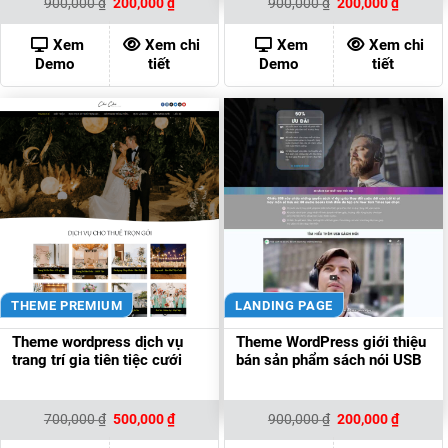
Giá
Giá
Giá
Giá
900,000
₫
200,000
₫
900,000
₫
200,000
₫
gốc
hiện
gốc
hiện
là:
tại
là:
tại
900,000 ₫.
là:
900,000 ₫.
là:
Xem
Xem chi
Xem
Xem chi
200,000 ₫.
200,000
Demo
tiết
Demo
tiết
THEME PREMIUM
LANDING PAGE
Theme wordpress dịch vụ
Theme WordPress giới thiệu
trang trí gia tiên tiệc cưới
bán sản phẩm sách nói USB
Giá
Giá
Giá
Giá
700,000
₫
500,000
₫
900,000
₫
200,000
₫
gốc
hiện
gốc
hiện
là:
tại
là:
tại