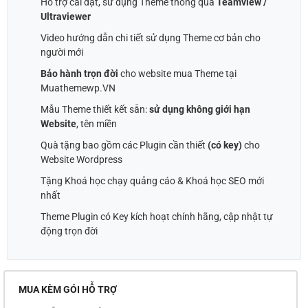
Hỗ trợ cài đặt, sử dụng Theme thông qua
Teamview /
Ultraviewer
Video hướng dẫn chi tiết sử dụng Theme cơ bản cho
người mới
Bảo hành trọn đời
cho website mua Theme tại
Muathemewp.VN
Mẫu Theme thiết kết sẵn:
sử dụng không giới hạn
Website
, tên miền
Quà tặng bao gồm các Plugin cần thiết
(có key)
cho
Website Wordpress
Tặng Khoá học chạy quảng cáo & Khoá học SEO mới
nhất
Theme Plugin có Key kích hoạt chính hãng, cập nhật tự
động trọn đời
MUA KÈM GÓI HỖ TRỢ