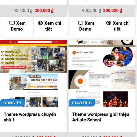
Giá
Giá
Giá
Giá
900,000
₫
200,000
₫
900,000
₫
200,000
₫
gốc
hiện
gốc
hiện
là:
tại
là:
tại
900,000 ₫.
là:
900,000 ₫.
là:
Xem
Xem chi
Xem
Xem chi
200,000 ₫.
200,000
Demo
tiết
Demo
tiết
CÔNG TY
GIÁO DỤC
Theme wordpress chuyển
Theme wordpress giới thiệu
nhà 1
Artiste School