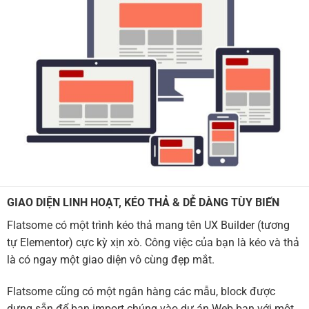
GIAO DIỆN LINH HOẠT, KÉO THẢ & DỄ DÀNG TÙY BIẾN
Flatsome có một trình kéo thả mang tên UX Builder (tương
tự Elementor) cực kỳ xịn xò. Công việc của bạn là kéo và thả
là có ngay một giao diện vô cùng đẹp mắt.
Flatsome cũng có một ngân hàng các mẫu, block được
dựng sẵn để bạn import chúng vào dự án Web bạn với một