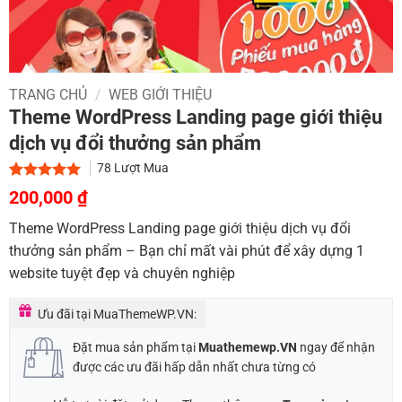
TRANG CHỦ
/
WEB GIỚI THIỆU
Theme WordPress Landing page giới thiệu
dịch vụ đổi thưởng sản phẩm
78
Lượt Mua
Giá
Giá
5.00
1
trên 5
200,000
₫
dựa trên
gốc
hiện
đánh giá
Theme WordPress Landing page giới thiệu dịch vụ đổi
là:
tại
thưởng sản phẩm – Bạn chỉ mất vài phút để xây dựng 1
900,000 ₫.
là:
website tuyệt đẹp và chuyên nghiệp
200,000 ₫.
Ưu đãi tại MuaThemeWP.VN:
Đặt mua sản phẩm tại
Muathemewp.VN
ngay để nhận
được các ưu đãi hấp dẫn nhất chưa từng có