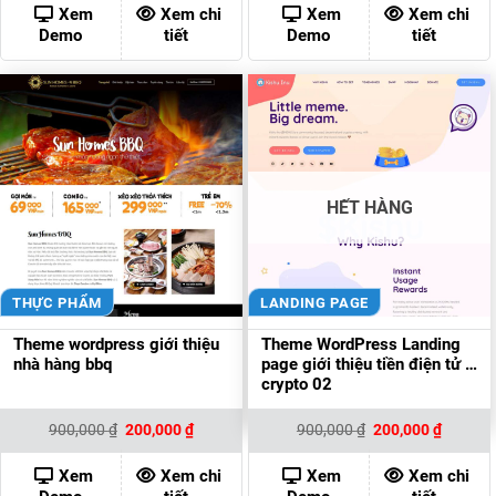
700,000 ₫.
là:
900,000 ₫.
là:
Xem
Xem chi
Xem
Xem chi
500,000 ₫.
200,000
Demo
tiết
Demo
tiết
HẾT HÀNG
THỰC PHẨM
LANDING PAGE
Theme wordpress giới thiệu
Theme WordPress Landing
nhà hàng bbq
page giới thiệu tiền điện tử –
crypto 02
Giá
Giá
Giá
Giá
900,000
₫
200,000
₫
900,000
₫
200,000
₫
gốc
hiện
gốc
hiện
là:
tại
là:
tại
900,000 ₫.
là:
900,000 ₫.
là:
Xem
Xem chi
Xem
Xem chi
200,000 ₫.
200,000