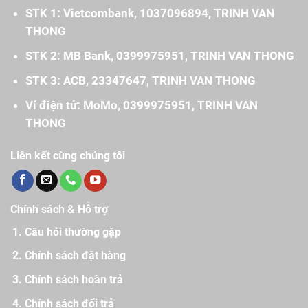
STK 1: Vietcombank, 1037096894, TRINH VAN
THONG
STK 2: MB Bank, 0399975951, TRINH VAN THONG
STK 3: ACB, 23347647, TRINH VAN THONG
Ví điện tử: MoMo, 0399975951, TRINH VAN
THONG
Liên kết cùng chúng tôi
Chính sách & Hỗ trợ
Câu hỏi thường gặp
Chính sách đặt hàng
Chính sách hoàn trả
Chính sách đổi trả