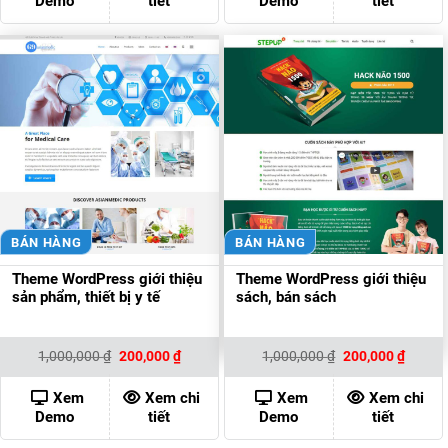
Demo
tiết
Demo
tiết
BÁN HÀNG
BÁN HÀNG
Theme WordPress giới thiệu
Theme WordPress giới thiệu
sản phẩm, thiết bị y tế
sách, bán sách
Giá
Giá
Giá
Giá
1,000,000
₫
200,000
₫
1,000,000
₫
200,000
₫
gốc
hiện
gốc
hiện
là:
tại
là:
tại
1,000,000 ₫.
là:
1,000,000 ₫.
là:
Xem
Xem chi
Xem
Xem chi
200,000 ₫.
200,00
Demo
tiết
Demo
tiết