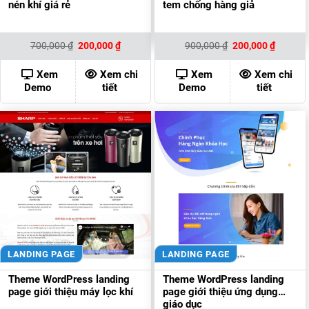
nén khí giá rẻ
tem chống hàng giả
Giá
Giá
Giá
Giá
700,000
₫
200,000
₫
900,000
₫
200,000
₫
gốc
hiện
gốc
hiện
là:
tại
là:
tại
700,000 ₫.
là:
900,000 ₫.
là:
Xem
Xem chi
Xem
Xem chi
200,000 ₫.
200,000
Demo
tiết
Demo
tiết
LANDING PAGE
LANDING PAGE
Theme WordPress landing
Theme WordPress landing
page giới thiệu máy lọc khí
page giới thiệu ứng dụng
giáo dục