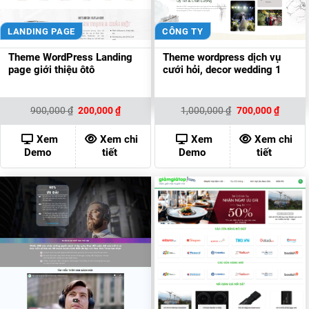
LANDING PAGE
CÔNG TY
Theme WordPress Landing
Theme wordpress dịch vụ
page giới thiệu ôtô
cưới hỏi, decor wedding 1
Giá
Giá
Giá
Giá
900,000
₫
200,000
₫
1,000,000
₫
700,000
₫
gốc
hiện
gốc
hiện
là:
tại
là:
tại
900,000 ₫.
là:
1,000,000 ₫.
là:
Xem
Xem chi
Xem
Xem chi
200,000 ₫.
700,00
Demo
tiết
Demo
tiết