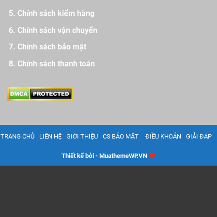
Chính sách kiểm hàng
Chính sách vận chuyển
Chính sách bảo mật
Chính sách thanh toán
TRANG CHỦ
LIÊN HỆ
GIỚI THIỆU
CS BẢO MẬT
ĐIỀU KHOẢN
GIẢI ĐÁP
Thiết kế bởi - MuathemeWP.VN