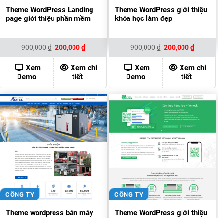
Theme WordPress Landing
Theme WordPress giới thiệu
page giới thiệu phần mềm
khóa học làm đẹp
Giá
Giá
Giá
Giá
900,000
₫
200,000
₫
900,000
₫
200,000
₫
gốc
hiện
gốc
hiện
là:
tại
là:
tại
900,000 ₫.
là:
900,000 ₫.
là:
Xem
Xem chi
Xem
Xem chi
200,000 ₫.
200,000
Demo
tiết
Demo
tiết
CÔNG TY
CÔNG TY
Theme wordpress bán máy
Theme WordPress giới thiệu