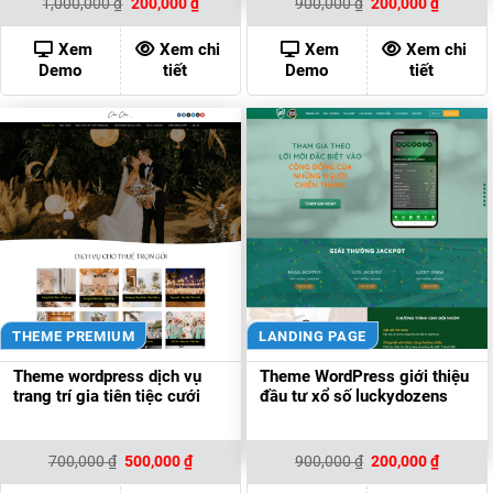
Giá
Giá
Giá
Giá
1,000,000
₫
200,000
₫
900,000
₫
200,000
₫
gốc
hiện
gốc
hiện
là:
tại
là:
tại
1,000,000 ₫.
là:
900,000 ₫.
là:
Xem
Xem chi
Xem
Xem chi
200,000 ₫.
200,000
Demo
tiết
Demo
tiết
THEME PREMIUM
LANDING PAGE
Theme wordpress dịch vụ
Theme WordPress giới thiệu
trang trí gia tiên tiệc cưới
đầu tư xổ số luckydozens
Giá
Giá
Giá
Giá
700,000
₫
500,000
₫
900,000
₫
200,000
₫
gốc
hiện
gốc
hiện
là:
tại
là:
tại