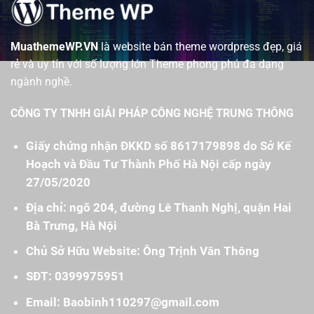
MuathemeWP.VN
là website bán theme wordpress đẹp, giá
rẻ và uy tín với số lượng lớn Theme phong phú đa dạng
ngành nghề.
CÔNG TY TNHH GIẢI PHÁP CÔNG NGHỆ TRUNG THÔNG
Giấy chứng nhận ĐKKD số 8617179898 do Sở Kế
Hoạch và Đầu Tư Thành Phố Hà Nội cấp ngày
27/05/2020
Địa chỉ: ngõ 204, đường Lê Thanh Nghị, quận Hai
Bà Trưng, Hà Nội
Chủ Sở Hữu Website: Ông Trịnh Văn Thông
SĐT: 0399975951
Email: Baobinh110297@gmail.com