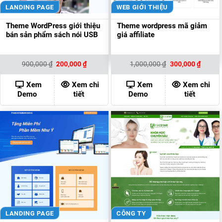
LANDING PAGE
WEB GIỚI THIỆU
Theme WordPress giới thiệu
Theme wordpress mã giảm
bán sản phẩm sách nói USB
giá affiliate
Giá
Giá
Giá
Giá
900,000
₫
200,000
₫
1,000,000
₫
300,000
₫
gốc
hiện
gốc
hiện
là:
tại
là:
tại
900,000 ₫.
là:
1,000,000 ₫.
là:
Xem
Xem chi
Xem
Xem chi
200,000 ₫.
300,00
Demo
tiết
Demo
tiết
LANDING PAGE
CÔNG TY