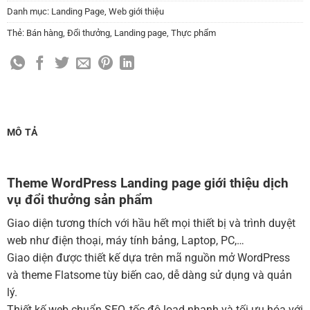
Thay đổi màu sắc toàn bộ site theo yêu cầu
Danh mục:
Landing Page
,
Web giới thiệu
(+150,000 ₫)
Thẻ:
Bán hàng
,
Đổi thưởng
,
Landing page
,
Thực phẩm
Cài đặt SMTP Mail cho site Wordpress
(+100,000 ₫)
Thiết kế logo đơn giản để đăng web
(+300,000 ₫)
Chỉnh sửa site theo yêu cầu tuỳ chọn
(+2,000,000 ₫)
MUA THÊM TÊN MIỀN + HOSTING
MÔ TẢ
Tên miền quốc tế .com .net .org (1 năm)
(+350,000 ₫)
Tên miền Việt Nam .vn (1 năm)
(+550,000 ₫)
Theme WordPress Landing page giới thiệu dịch
vụ đổi thưởng sản phẩm
Hosting 2GB SSD (1 năm)
(+700,000 ₫)
Hosting 4GB SSD (1 năm)
(+1,000,000 ₫)
Giao diện tương thích với hầu hết mọi thiết bị và trình duyệt
web như điện thoại, máy tính bảng, Laptop, PC,…
Hosting 8GB SSD (1 năm)
(+1,200,000 ₫)
Giao diện được thiết kế dựa trên mã nguồn mở WordPress
và theme Flatsome tùy biến cao, dễ dàng sử dụng và quản
lý.
Thiết kế web chuẩn SEO, tốc độ load nhanh và tối ưu hóa với