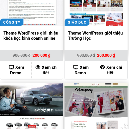
CÔNG TY
GIÁO DỤC
Theme WordPress giới thiệu
Theme WordPress giới thiệu
khóa học kinh doanh online
Trường Học
Giá
Giá
Giá
Giá
900,000
₫
200,000
₫
900,000
₫
200,000
₫
gốc
hiện
gốc
hiện
là:
tại
là:
tại
900,000 ₫.
là:
900,000 ₫.
là:
Xem
Xem chi
Xem
Xem chi
200,000 ₫.
200,000
Demo
tiết
Demo
tiết