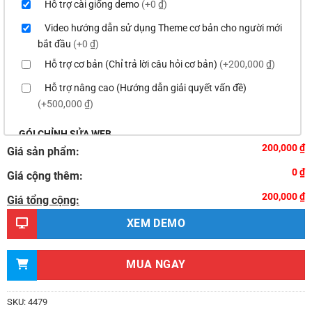
Hỗ trợ cài giống demo
(+0 ₫)
Video hướng dẫn sử dụng Theme cơ bản cho người mới
bắt đầu
(+0 ₫)
Hỗ trợ cơ bản (Chỉ trả lời câu hỏi cơ bản)
(+200,000 ₫)
Hỗ trợ nâng cao (Hướng dẫn giải quyết vấn đề)
(+500,000 ₫)
GÓI CHỈNH SỬA WEB
200,000 ₫
Giá sản phẩm:
Thay logo & thông tin doanh nghiệp
(+100,000 ₫)
0 ₫
Giá cộng thêm:
Đổi màu chủ đạo của theme theo tông màu của logo
200,000 ₫
(+200,000 ₫)
Giá tổng cộng:
Sửa danh mục và sắp xếp lại thanh menu chuẩn
XEM DEMO
(+300,000 ₫)
Thay đổi bố cục trang chủ (đơn giản)
(+500,000 ₫)
MUA NGAY
Thêm các nút liên hệ nhanh
(+0 ₫)
Thiết kế 2 banner chạy ở slider chính
(+200,000 ₫)
SKU:
4479