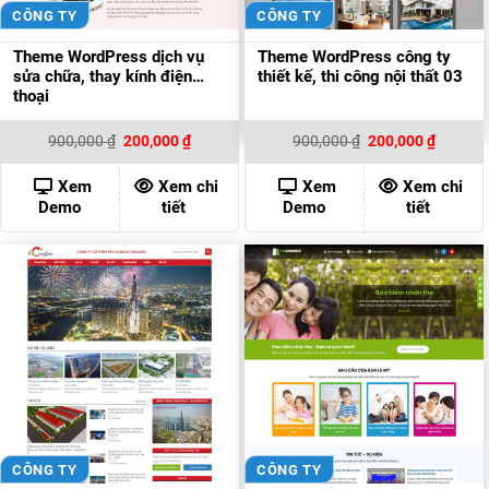
CÔNG TY
CÔNG TY
Theme WordPress dịch vụ
Theme WordPress công ty
sửa chữa, thay kính điện
thiết kế, thi công nội thất 03
thoại
Giá
Giá
Giá
Giá
900,000
₫
200,000
₫
900,000
₫
200,000
₫
gốc
hiện
gốc
hiện
là:
tại
là:
tại
900,000 ₫.
là:
900,000 ₫.
là:
Xem
Xem chi
Xem
Xem chi
200,000 ₫.
200,000
Demo
tiết
Demo
tiết
CÔNG TY
CÔNG TY