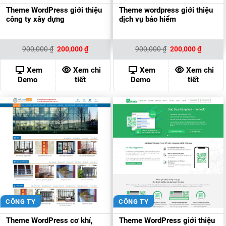
Theme WordPress giới thiệu
Theme wordpress giới thiệu
công ty xây dựng
dịch vụ bảo hiểm
Giá
Giá
Giá
Giá
900,000
₫
200,000
₫
900,000
₫
200,000
₫
gốc
hiện
gốc
hiện
là:
tại
là:
tại
900,000 ₫.
là:
900,000 ₫.
là:
Xem
Xem chi
Xem
Xem chi
200,000 ₫.
200,000
Demo
tiết
Demo
tiết
CÔNG TY
CÔNG TY
Theme WordPress cơ khí,
Theme WordPress giới thiệu