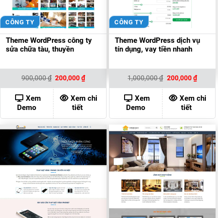
CÔNG TY
CÔNG TY
Theme WordPress công ty
Theme WordPress dịch vụ
sửa chữa tàu, thuyền
tín dụng, vay tiền nhanh
Giá
Giá
Giá
Giá
900,000
₫
200,000
₫
1,000,000
₫
200,000
₫
gốc
hiện
gốc
hiện
là:
tại
là:
tại
900,000 ₫.
là:
1,000,000 ₫.
là:
Xem
Xem chi
Xem
Xem chi
200,000 ₫.
200,00
Demo
tiết
Demo
tiết