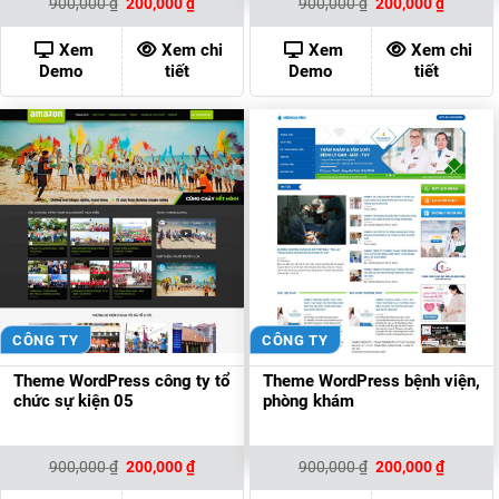
Giá
Giá
Giá
Giá
900,000
₫
200,000
₫
900,000
₫
200,000
₫
gốc
hiện
gốc
hiện
là:
tại
là:
tại
900,000 ₫.
là:
900,000 ₫.
là:
Xem
Xem chi
Xem
Xem chi
200,000 ₫.
200,000
Demo
tiết
Demo
tiết
CÔNG TY
CÔNG TY
Theme WordPress công ty tổ
Theme WordPress bệnh viện,
chức sự kiện 05
phòng khám
Giá
Giá
Giá
Giá
900,000
₫
200,000
₫
900,000
₫
200,000
₫
gốc
hiện
gốc
hiện
là:
tại
là:
tại