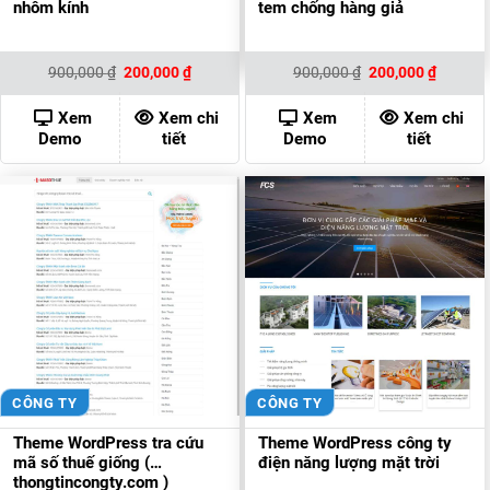
nhôm kính
tem chống hàng giả
Giá
Giá
Giá
Giá
900,000
₫
200,000
₫
900,000
₫
200,000
₫
gốc
hiện
gốc
hiện
là:
tại
là:
tại
900,000 ₫.
là:
900,000 ₫.
là:
Xem
Xem chi
Xem
Xem chi
200,000 ₫.
200,000
Demo
tiết
Demo
tiết
CÔNG TY
CÔNG TY
Theme WordPress tra cứu
Theme WordPress công ty
mã số thuế giống (
điện năng lượng mặt trời
thongtincongty.com )