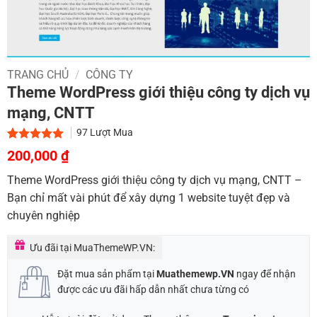
TRANG CHỦ
/
CÔNG TY
Theme WordPress giới thiệu công ty dịch vụ
mạng, CNTT
97
Lượt Mua
Giá
Giá
5.00
2
trên 5
200,000
₫
dựa trên
gốc
hiện
đánh giá
Theme WordPress giới thiệu công ty dịch vụ mạng, CNTT –
là:
tại
Bạn chỉ mất vài phút để xây dựng 1 website tuyệt đẹp và
900,000 ₫.
là:
chuyên nghiệp
200,000 ₫.
Ưu đãi tại MuaThemeWP.VN:
Đặt mua sản phẩm tại
Muathemewp.VN
ngay để nhận
được các ưu đãi hấp dẫn nhất chưa từng có