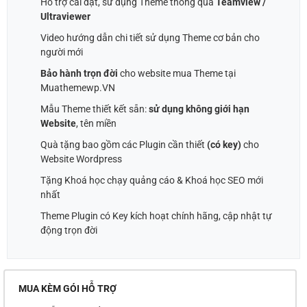
Hỗ trợ cài đặt, sử dụng Theme thông qua
Teamview /
Ultraviewer
Video hướng dẫn chi tiết sử dụng Theme cơ bản cho
người mới
Bảo hành trọn đời
cho website mua Theme tại
Muathemewp.VN
Mẫu Theme thiết kết sẵn:
sử dụng không giới hạn
Website
, tên miền
Quà tặng bao gồm các Plugin cần thiết
(có key)
cho
Website Wordpress
Tặng Khoá học chạy quảng cáo & Khoá học SEO mới
nhất
Theme Plugin có Key kích hoạt chính hãng, cập nhật tự
động trọn đời
MUA KÈM GÓI HỖ TRỢ