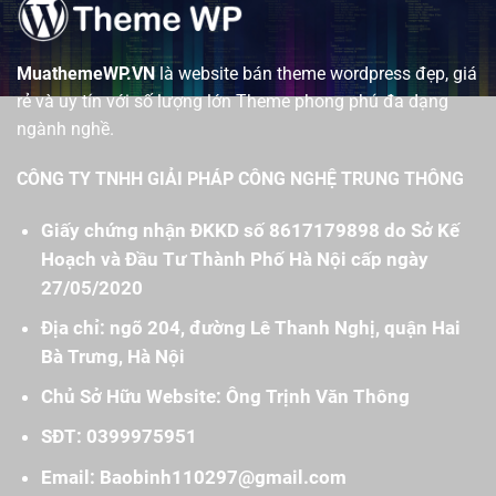
MuathemeWP.VN
là website bán theme wordpress đẹp, giá
rẻ và uy tín với số lượng lớn Theme phong phú đa dạng
ngành nghề.
CÔNG TY TNHH GIẢI PHÁP CÔNG NGHỆ TRUNG THÔNG
Giấy chứng nhận ĐKKD số 8617179898 do Sở Kế
Hoạch và Đầu Tư Thành Phố Hà Nội cấp ngày
27/05/2020
Địa chỉ: ngõ 204, đường Lê Thanh Nghị, quận Hai
Bà Trưng, Hà Nội
Chủ Sở Hữu Website: Ông Trịnh Văn Thông
SĐT: 0399975951
Email: Baobinh110297@gmail.com