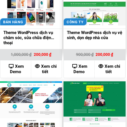
BÁN HÀNG
CÔNG TY
Theme WordPress dịch vụ
Theme WordPress dịch vụ vệ
chăm sóc, sửa chữa điện
sinh, dọn dẹp nhà cửa
thoại
Giá
Giá
Giá
Giá
1,000,000
₫
200,000
₫
900,000
₫
200,000
₫
gốc
hiện
gốc
hiện
là:
tại
là:
tại
1,000,000 ₫.
là:
900,000 ₫.
là:
Xem
Xem chi
Xem
Xem chi
200,000 ₫.
200,000
Demo
tiết
Demo
tiết