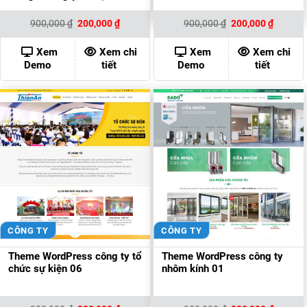
Giá
Giá
Giá
Giá
900,000
₫
200,000
₫
900,000
₫
200,000
₫
gốc
hiện
gốc
hiện
là:
tại
là:
tại
900,000 ₫.
là:
900,000 ₫.
là:
Xem
Xem chi
Xem
Xem chi
200,000 ₫.
200,000
Demo
tiết
Demo
tiết
CÔNG TY
CÔNG TY
Theme WordPress công ty tổ
Theme WordPress công ty
chức sự kiện 06
nhôm kính 01