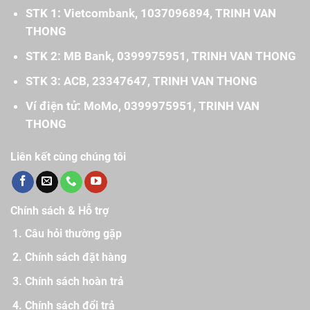
STK 1: Vietcombank, 1037096894, TRINH VAN
THONG
STK 2: MB Bank, 0399975951, TRINH VAN THONG
STK 3: ACB, 23347647, TRINH VAN THONG
Ví điện tử: MoMo, 0399975951, TRINH VAN
THONG
Liên kết cùng chúng tôi
Chính sách & Hỗ trợ
Câu hỏi thường gặp
Chính sách đặt hàng
Chính sách hoàn trả
Chính sách đổi trả