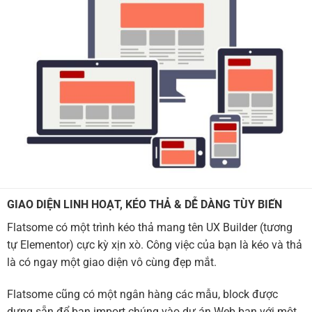
GIAO DIỆN LINH HOẠT, KÉO THẢ & DỄ DÀNG TÙY BIẾN
Flatsome có một trình kéo thả mang tên UX Builder (tương
tự Elementor) cực kỳ xịn xò. Công việc của bạn là kéo và thả
là có ngay một giao diện vô cùng đẹp mắt.
Flatsome cũng có một ngân hàng các mẫu, block được
dựng sẵn để bạn import chúng vào dự án Web bạn với một