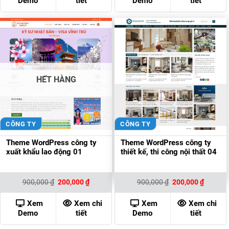
Demo
tiết
Demo
tiết
HẾT HÀNG
CÔNG TY
CÔNG TY
Theme WordPress công ty
Theme WordPress công ty
xuất khẩu lao động 01
thiết kế, thi công nội thất 04
Giá
Giá
Giá
Giá
900,000
₫
200,000
₫
900,000
₫
200,000
₫
gốc
hiện
gốc
hiện
là:
tại
là:
tại
900,000 ₫.
là:
900,000 ₫.
là:
Xem
Xem chi
Xem
Xem chi
200,000 ₫.
200,000
Demo
tiết
Demo
tiết