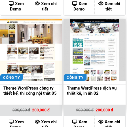
900,000 ₫.
là:
900,000 ₫.
là:
Xem
Xem chi
Xem
Xem chi
200,000 ₫.
200,000
Demo
tiết
Demo
tiết
CÔNG TY
CÔNG TY
Theme WordPress công ty
Theme WordPress dịch vụ
thiết kế, thi công nội thất 05
thiết kế, in ấn 02
Giá
Giá
Giá
Giá
900,000
₫
200,000
₫
900,000
₫
200,000
₫
gốc
hiện
gốc
hiện
là:
tại
là:
tại
900,000 ₫.
là:
900,000 ₫.
là:
Xem
Xem chi
Xem
Xem chi
200,000 ₫.
200,000