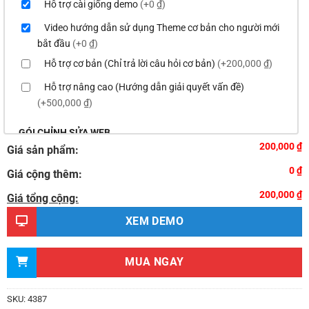
Hỗ trợ cài giống demo
(+0 ₫)
Video hướng dẫn sử dụng Theme cơ bản cho người mới
bắt đầu
(+0 ₫)
Hỗ trợ cơ bản (Chỉ trả lời câu hỏi cơ bản)
(+200,000 ₫)
Hỗ trợ nâng cao (Hướng dẫn giải quyết vấn đề)
(+500,000 ₫)
GÓI CHỈNH SỬA WEB
200,000 ₫
Giá sản phẩm:
Thay logo & thông tin doanh nghiệp
(+100,000 ₫)
0 ₫
Giá cộng thêm:
Đổi màu chủ đạo của theme theo tông màu của logo
200,000 ₫
(+200,000 ₫)
Giá tổng cộng:
Sửa danh mục và sắp xếp lại thanh menu chuẩn
XEM DEMO
(+300,000 ₫)
Thay đổi bố cục trang chủ (đơn giản)
(+500,000 ₫)
MUA NGAY
Thêm các nút liên hệ nhanh
(+0 ₫)
Thiết kế 2 banner chạy ở slider chính
(+200,000 ₫)
SKU:
4387