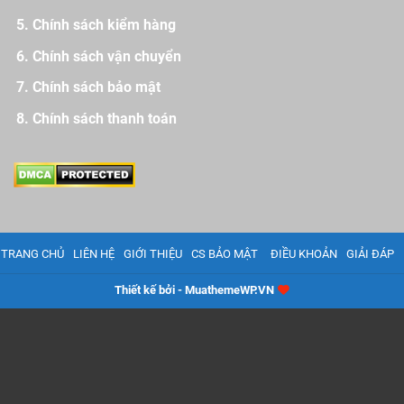
Chính sách kiểm hàng
Chính sách vận chuyển
Chính sách bảo mật
Chính sách thanh toán
TRANG CHỦ
LIÊN HỆ
GIỚI THIỆU
CS BẢO MẬT
ĐIỀU KHOẢN
GIẢI ĐÁP
Thiết kế bởi - MuathemeWP.VN