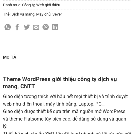
Thay đổi màu sắc toàn bộ site theo yêu cầu
Danh mục:
Công ty
,
Web giới thiệu
(+150,000 ₫)
Thẻ:
Dịch vụ mạng
,
Máy chủ
,
Sever
Cài đặt SMTP Mail cho site Wordpress
(+100,000 ₫)
Thiết kế logo đơn giản để đăng web
(+300,000 ₫)
Chỉnh sửa site theo yêu cầu tuỳ chọn
(+2,000,000 ₫)
MUA THÊM TÊN MIỀN + HOSTING
MÔ TẢ
Tên miền quốc tế .com .net .org (1 năm)
(+350,000 ₫)
Tên miền Việt Nam .vn (1 năm)
(+550,000 ₫)
Theme WordPress giới thiệu công ty dịch vụ
mạng, CNTT
Hosting 2GB SSD (1 năm)
(+700,000 ₫)
Hosting 4GB SSD (1 năm)
(+1,000,000 ₫)
Giao diện tương thích với hầu hết mọi thiết bị và trình duyệt
web như điện thoại, máy tính bảng, Laptop, PC,…
Hosting 8GB SSD (1 năm)
(+1,200,000 ₫)
Giao diện được thiết kế dựa trên mã nguồn mở WordPress
và theme Flatsome tùy biến cao, dễ dàng sử dụng và quản
lý.
Thiết kế web chuẩn SEO, tốc độ load nhanh và tối ưu hóa với