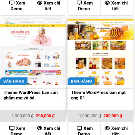
1,000,000 ₫.
là:
1,000,000 ₫.
là:
Xem
Xem chi
Xem
Xem chi
200,000 ₫.
200,00
Demo
tiết
Demo
tiết
BÁN HÀNG
BÁN HÀNG
Theme WordPress bán sản
Theme WordPress bán mật
phẩm mẹ và bé
ong 01
Giá
Giá
Giá
Giá
1,000,000
₫
200,000
₫
1,000,000
₫
200,000
₫
gốc
hiện
gốc
hiện
là:
tại
là:
tại
1,000,000 ₫.
là:
1,000,000 ₫.
là:
Xem
Xem chi
Xem
Xem chi
200,000 ₫.
200,00
Demo
tiết
Demo
tiết