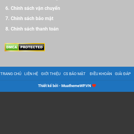
Chính sách vận chuyển
Chính sách bảo mật
Chính sách thanh toán
TRANG CHỦ
LIÊN HỆ
GIỚI THIỆU
CS BẢO MẬT
ĐIỀU KHOẢN
GIẢI ĐÁP
Thiết kế bởi - MuathemeWP.VN