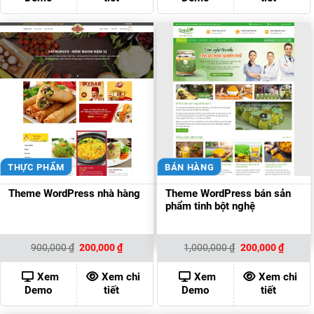
THỰC PHẨM
BÁN HÀNG
Theme WordPress nhà hàng
Theme WordPress bán sản
phẩm tinh bột nghệ
Giá
Giá
Giá
Giá
900,000
₫
200,000
₫
1,000,000
₫
200,000
₫
gốc
hiện
gốc
hiện
là:
tại
là:
tại
900,000 ₫.
là:
1,000,000 ₫.
là:
Xem
Xem chi
Xem
Xem chi
200,000 ₫.
200,00
Demo
tiết
Demo
tiết