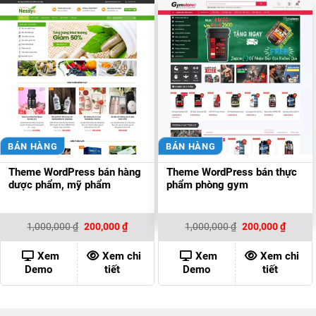
BÁN HÀNG
BÁN HÀNG
Theme WordPress bán hàng
Theme WordPress bán thực
dược phẩm, mỹ phẩm
phẩm phòng gym
Giá
Giá
Giá
Giá
1,000,000
₫
200,000
₫
1,000,000
₫
200,000
₫
gốc
hiện
gốc
hiện
là:
tại
là:
tại
1,000,000 ₫.
là:
1,000,000 ₫.
là:
Xem
Xem chi
Xem
Xem chi
200,000 ₫.
200,00
Demo
tiết
Demo
tiết