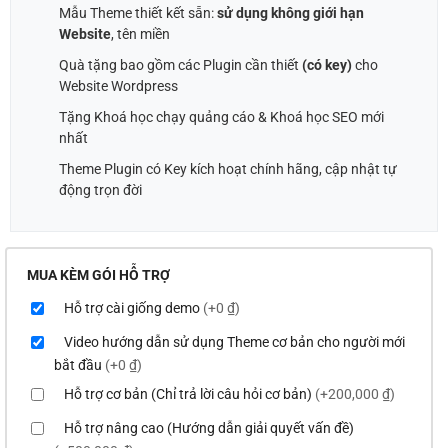
Mẫu Theme thiết kết sẵn:
sử dụng không giới hạn
Website
, tên miền
Quà tặng bao gồm các Plugin cần thiết
(có key)
cho
Website Wordpress
Tặng Khoá học chạy quảng cáo & Khoá học SEO mới
nhất
Theme Plugin có Key kích hoạt chính hãng, cập nhật tự
động trọn đời
MUA KÈM GÓI HỖ TRỢ
Hỗ trợ cài giống demo
(+0 ₫)
Video hướng dẫn sử dụng Theme cơ bản cho người mới
bắt đầu
(+0 ₫)
Hỗ trợ cơ bản (Chỉ trả lời câu hỏi cơ bản)
(+200,000 ₫)
Hỗ trợ nâng cao (Hướng dẫn giải quyết vấn đề)