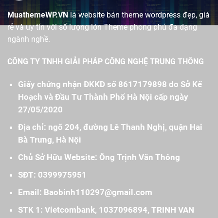
MuathemeWP.VN
là website bán theme wordpress đẹp, giá
rẻ và uy tín với số lượng lớn Theme phong phú đa dạng
ngành nghề.
CÔNG TY TNHH GIẢI PHÁP CÔNG NGHỆ TRUNG THÔNG
Giấy chứng nhận ĐKKD số 8617179898 do Sở Kế
Hoạch và Đầu Tư Thành Phố Hà Nội cấp ngày
27/05/2020
Địa chỉ: ngõ 204, đường Lê Thanh Nghị, quận Hai
Bà Trưng, Hà Nội
Chủ Sở Hữu Website: Ông Trịnh Văn Thông
SĐT: 0399975951
Email: Baobinh110297@gmail.com
STK 1: Vietcombank, 1037096894, TRINH VAN