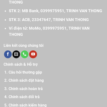
THONG
STK 2: MB Bank, 0399975951, TRINH VAN THONG
STK 3: ACB, 23347647, TRINH VAN THONG
Ví điện tử: MoMo, 0399975951, TRINH VAN
THONG
Liên kết cùng chúng tôi
Chính sách & Hỗ trợ
Câu hỏi thường gặp
Chính sách đặt hàng
Chính sách hoàn trả
Chính sách đổi trả
Chính sách kiểm hàng