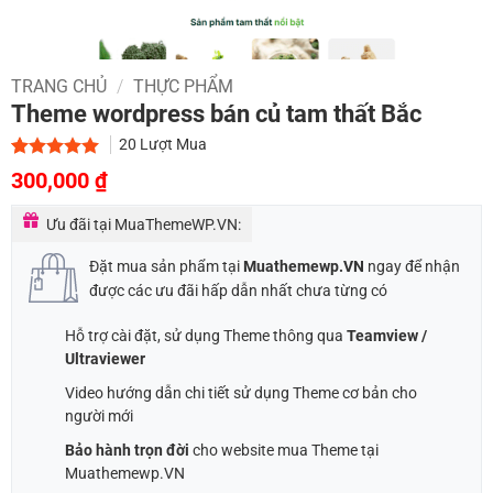
TRANG CHỦ
/
THỰC PHẨM
Theme wordpress bán củ tam thất Bắc
20
Lượt Mua
Giá
Giá
5.00
1
trên 5
300,000
₫
dựa trên
gốc
hiện
đánh giá
Ưu đãi tại MuaThemeWP.VN:
là:
tại
700,000 ₫.
là:
Đặt mua sản phẩm tại
Muathemewp.VN
ngay để nhận
300,000 ₫.
được các ưu đãi hấp dẫn nhất chưa từng có
Hỗ trợ cài đặt, sử dụng Theme thông qua
Teamview /
Ultraviewer
Video hướng dẫn chi tiết sử dụng Theme cơ bản cho
người mới
Bảo hành trọn đời
cho website mua Theme tại
Muathemewp.VN