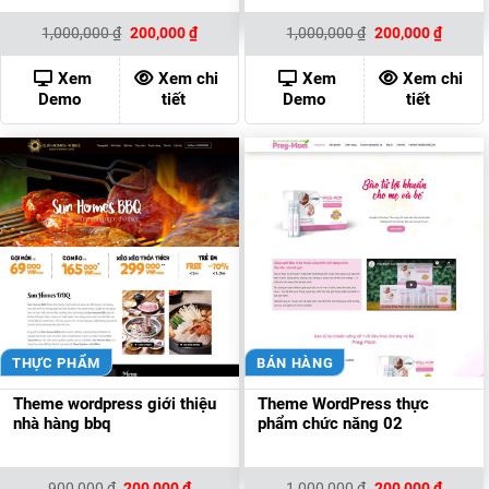
Giá
Giá
Giá
Giá
1,000,000
₫
200,000
₫
1,000,000
₫
200,000
₫
gốc
hiện
gốc
hiện
là:
tại
là:
tại
1,000,000 ₫.
là:
1,000,000 ₫.
là:
Xem
Xem chi
Xem
Xem chi
200,000 ₫.
200,00
Demo
tiết
Demo
tiết
THỰC PHẨM
BÁN HÀNG
Theme wordpress giới thiệu
Theme WordPress thực
nhà hàng bbq
phẩm chức năng 02
Giá
Giá
Giá
Giá
900,000
₫
200,000
₫
1,000,000
₫
200,000
₫