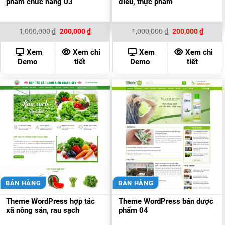
phẩm chức năng 03
điều, thực phẩm
Giá
Giá
Giá
Giá
1,000,000
₫
200,000
₫
1,000,000
₫
200,000
₫
gốc
hiện
gốc
hiện
là:
tại
là:
tại
1,000,000 ₫.
là:
1,000,000 ₫.
là:
Xem
Xem chi
Xem
Xem chi
200,000 ₫.
200,00
Demo
tiết
Demo
tiết
BÁN HÀNG
BÁN HÀNG
Theme WordPress hợp tác
Theme WordPress bán dược
xã nông sản, rau sạch
phẩm 04