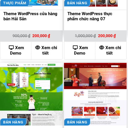
THỰC PHẨM
BÁN HÀNG
Theme WordPress cửa hàng
Theme WordPress thực
bán Hải Sản
phẩm chức năng 07
Giá
Giá
Giá
Giá
900,000
₫
200,000
₫
1,000,000
₫
200,000
₫
gốc
hiện
gốc
hiện
là:
tại
là:
tại
900,000 ₫.
là:
1,000,000 ₫.
là:
Xem
Xem chi
Xem
Xem chi
200,000 ₫.
200,00
Demo
tiết
Demo
tiết
BÁN HÀNG
BÁN HÀNG