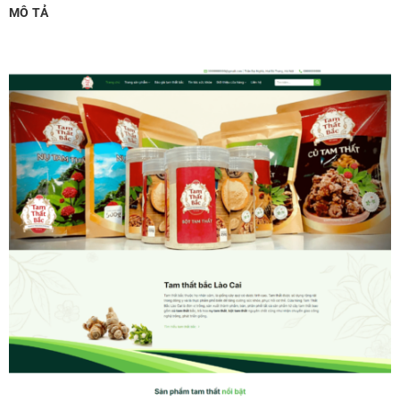
MÔ TẢ
MUA THÊM TÊN MIỀN + HOSTING
Tên miền quốc tế .com .net .org (1 năm)
(+350,000 ₫)
Tên miền Việt Nam .vn (1 năm)
(+550,000 ₫)
Hosting 2GB SSD (1 năm)
(+700,000 ₫)
Hosting 4GB SSD (1 năm)
(+1,000,000 ₫)
Hosting 8GB SSD (1 năm)
(+1,200,000 ₫)