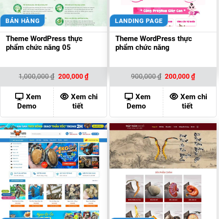
BÁN HÀNG
LANDING PAGE
Theme WordPress thực
Theme WordPress thực
phẩm chức năng 05
phẩm chức năng
Giá
Giá
Giá
Giá
1,000,000
₫
200,000
₫
900,000
₫
200,000
₫
gốc
hiện
gốc
hiện
là:
tại
là:
tại
1,000,000 ₫.
là:
900,000 ₫.
là:
Xem
Xem chi
Xem
Xem chi
200,000 ₫.
200,000
Demo
tiết
Demo
tiết