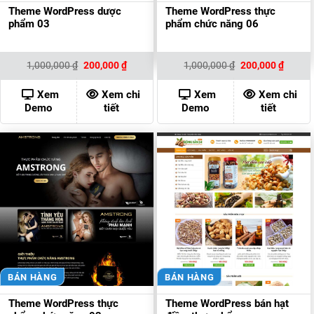
Theme WordPress dược
Theme WordPress thực
phẩm 03
phẩm chức năng 06
Giá
Giá
Giá
Giá
1,000,000
₫
200,000
₫
1,000,000
₫
200,000
₫
gốc
hiện
gốc
hiện
là:
tại
là:
tại
1,000,000 ₫.
là:
1,000,000 ₫.
là:
Xem
Xem chi
Xem
Xem chi
200,000 ₫.
200,00
Demo
tiết
Demo
tiết
BÁN HÀNG
BÁN HÀNG
Theme WordPress thực
Theme WordPress bán hạt