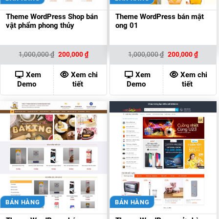
Theme WordPress Shop bán
Theme WordPress bán mật
vật phẩm phong thủy
ong 01
Giá
Giá
Giá
Giá
1,000,000
₫
200,000
₫
1,000,000
₫
200,000
₫
gốc
hiện
gốc
hiện
là:
tại
là:
tại
1,000,000 ₫.
là:
1,000,000 ₫.
là:
Xem
Xem chi
Xem
Xem chi
200,000 ₫.
200,00
Demo
tiết
Demo
tiết
BÁN HÀNG
BÁN HÀNG