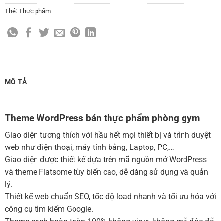
(+150,000 ₫)
Thẻ:
Thực phẩm
Cài đặt SMTP Mail cho site Wordpress
(+100,000 ₫)
Thiết kế logo đơn giản để đăng web
(+300,000 ₫)
Chỉnh sửa site theo yêu cầu tuỳ chọn
(+2,000,000 ₫)
MUA THÊM TÊN MIỀN + HOSTING
MÔ TẢ
Tên miền quốc tế .com .net .org (1 năm)
(+350,000 ₫)
Tên miền Việt Nam .vn (1 năm)
(+550,000 ₫)
Theme WordPress bán thực phẩm phòng gym
Hosting 2GB SSD (1 năm)
(+700,000 ₫)
Giao diện tương thích với hầu hết mọi thiết bị và trình duyệt
Hosting 4GB SSD (1 năm)
(+1,000,000 ₫)
web như điện thoại, máy tính bảng, Laptop, PC,…
Giao diện được thiết kế dựa trên mã nguồn mở WordPress
Hosting 8GB SSD (1 năm)
(+1,200,000 ₫)
và theme Flatsome tùy biến cao, dễ dàng sử dụng và quản
lý.
Thiết kế web chuẩn SEO, tốc độ load nhanh và tối ưu hóa với
công cụ tìm kiếm Google.