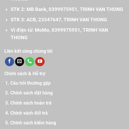
STK 2: MB Bank, 0399975951, TRINH VAN THONG
STK 3: ACB, 23347647, TRINH VAN THONG
Ví điện tử: MoMo, 0399975951, TRINH VAN
THONG
Liên kết cùng chúng tôi
Chính sách & Hỗ trợ
Câu hỏi thường gặp
Chính sách đặt hàng
Chính sách hoàn trả
Chính sách đổi trả
Chính sách kiểm hàng