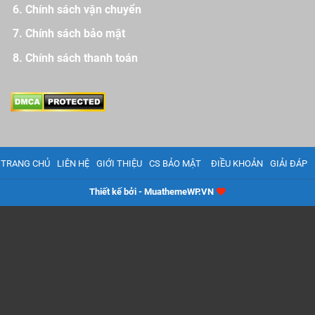
Chính sách vận chuyển
Chính sách bảo mật
Chính sách thanh toán
TRANG CHỦ
LIÊN HỆ
GIỚI THIỆU
CS BẢO MẬT
ĐIỀU KHOẢN
GIẢI ĐÁP
Thiết kế bởi - MuathemeWP.VN