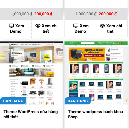
Giá
Giá
Giá
Giá
1,000,000
₫
200,000
₫
1,000,000
₫
200,000
₫
gốc
hiện
gốc
hiện
là:
tại
là:
tại
1,000,000 ₫.
là:
1,000,000 ₫.
là:
Xem
Xem chi
Xem
Xem chi
200,000 ₫.
200,00
Demo
tiết
Demo
tiết
BÁN HÀNG
BÁN HÀNG
Theme WordPress cửa hàng
Theme wordpress bách khoa
nội thất
Shop