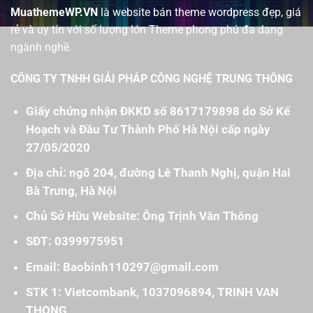
MuathemeWP.VN
là website bán theme wordpress đẹp, giá
rẻ và uy tín với số lượng lớn Theme phong phú đa dạng
ngành nghề.
CÔNG TY TNHH GIẢI PHÁP CÔNG NGHỆ TRUNG THÔNG
Giấy chứng nhận ĐKKD số 8617179898 do Sở Kế
Hoạch và Đầu Tư Thành Phố Hà Nội cấp ngày
27/05/2020
Địa chỉ: ngõ 204, đường Lê Thanh Nghị, quận Hai
Bà Trưng, Hà Nội
Chủ Sở Hữu Website: Ông Trịnh Văn Thông
SĐT: 0399975951
Email: Baobinh110297@gmail.com
STK 1: Vietcombank, 1037096894, TRINH VAN
THONG