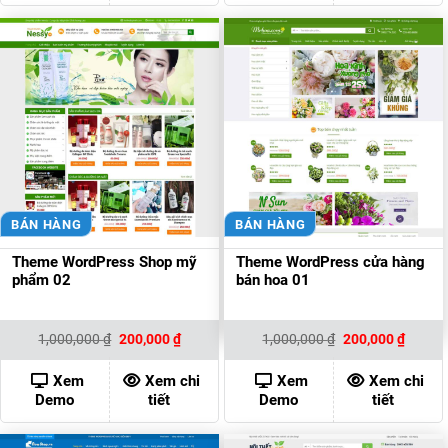
BÁN HÀNG
BÁN HÀNG
Theme WordPress Shop mỹ
Theme WordPress cửa hàng
phẩm 02
bán hoa 01
Giá
Giá
Giá
Giá
1,000,000
₫
200,000
₫
1,000,000
₫
200,000
₫
gốc
hiện
gốc
hiện
là:
tại
là:
tại
1,000,000 ₫.
là:
1,000,000 ₫.
là:
Xem
Xem chi
Xem
Xem chi
200,000 ₫.
200,00
Demo
tiết
Demo
tiết