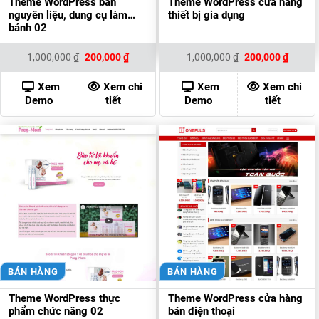
Theme WordPress bán
Theme WordPress cửa hàng
nguyên liệu, dung cụ làm
thiết bị gia dụng
bánh 02
Giá
Giá
Giá
Giá
1,000,000
₫
200,000
₫
1,000,000
₫
200,000
₫
gốc
hiện
gốc
hiện
là:
tại
là:
tại
1,000,000 ₫.
là:
1,000,000 ₫.
là:
Xem
Xem chi
Xem
Xem chi
200,000 ₫.
200,00
Demo
tiết
Demo
tiết
BÁN HÀNG
BÁN HÀNG
Theme WordPress thực
Theme WordPress cửa hàng
phẩm chức năng 02
bán điện thoại