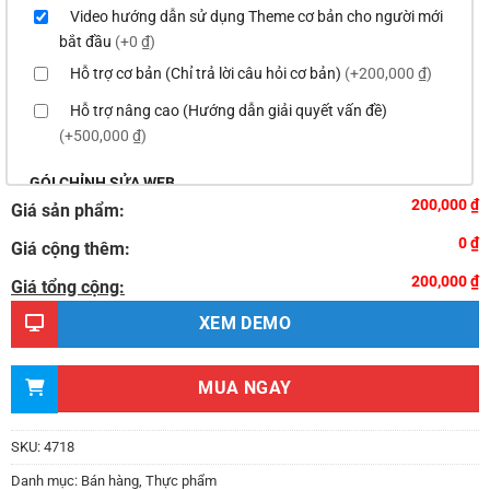
Video hướng dẫn sử dụng Theme cơ bản cho người mới
bắt đầu
(+0 ₫)
Hỗ trợ cơ bản (Chỉ trả lời câu hỏi cơ bản)
(+200,000 ₫)
Hỗ trợ nâng cao (Hướng dẫn giải quyết vấn đề)
(+500,000 ₫)
GÓI CHỈNH SỬA WEB
200,000 ₫
Giá sản phẩm:
Thay logo & thông tin doanh nghiệp
(+100,000 ₫)
0 ₫
Giá cộng thêm:
Đổi màu chủ đạo của theme theo tông màu của logo
200,000 ₫
(+200,000 ₫)
Giá tổng cộng:
Sửa danh mục và sắp xếp lại thanh menu chuẩn
XEM DEMO
(+300,000 ₫)
Thay đổi bố cục trang chủ (đơn giản)
(+500,000 ₫)
MUA NGAY
Thêm các nút liên hệ nhanh
(+0 ₫)
Thiết kế 2 banner chạy ở slider chính
(+200,000 ₫)
SKU:
4718
Thay đổi màu sắc toàn bộ site theo yêu cầu
Danh mục:
Bán hàng
,
Thực phẩm