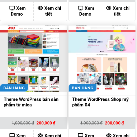
là:
tại
là:
tại
1,000,000 ₫.
là:
1,000,000 ₫.
là:
Xem
Xem chi
Xem
Xem chi
200,000 ₫.
200,00
Demo
tiết
Demo
tiết
BÁN HÀNG
BÁN HÀNG
Theme WordPress bán sản
Theme WordPress Shop mỹ
phẩm từ mica
phẩm 04
Giá
Giá
Giá
Giá
1,000,000
₫
200,000
₫
1,000,000
₫
200,000
₫
gốc
hiện
gốc
hiện
là:
tại
là:
tại
1,000,000 ₫.
là:
1,000,000 ₫.
là:
Xem
Xem chi
Xem
Xem chi