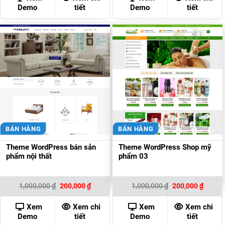
200,000 ₫.
200,00
Demo
tiết
Demo
tiết
BÁN HÀNG
BÁN HÀNG
Theme WordPress bán sản
Theme WordPress Shop mỹ
phẩm nội thất
phẩm 03
Giá
Giá
Giá
Giá
1,000,000
₫
200,000
₫
1,000,000
₫
200,000
₫
gốc
hiện
gốc
hiện
là:
tại
là:
tại
1,000,000 ₫.
là:
1,000,000 ₫.
là:
Xem
Xem chi
Xem
Xem chi
200,000 ₫.
200,00
Demo
tiết
Demo
tiết