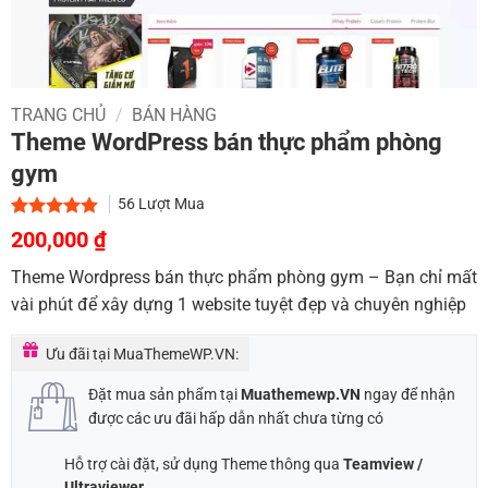
TRANG CHỦ
/
BÁN HÀNG
Theme WordPress bán thực phẩm phòng
gym
56
Lượt Mua
Giá
Giá
5.00
2
trên 5
200,000
₫
dựa trên
gốc
hiện
đánh giá
Theme Wordpress bán thực phẩm phòng gym – Bạn chỉ mất
là:
tại
vài phút để xây dựng 1 website tuyệt đẹp và chuyên nghiệp
1,000,000 ₫.
là:
200,000 ₫.
Ưu đãi tại MuaThemeWP.VN:
Đặt mua sản phẩm tại
Muathemewp.VN
ngay để nhận
được các ưu đãi hấp dẫn nhất chưa từng có
Hỗ trợ cài đặt, sử dụng Theme thông qua
Teamview /
Ultraviewer