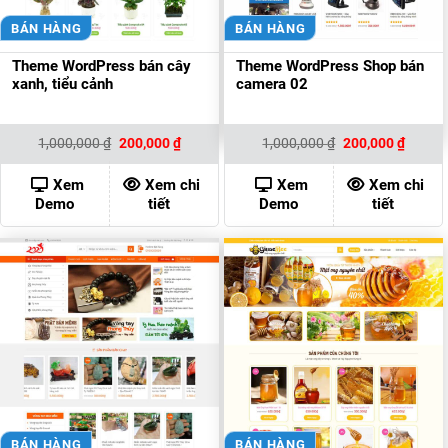
BÁN HÀNG
BÁN HÀNG
Theme WordPress bán cây
Theme WordPress Shop bán
xanh, tiểu cảnh
camera 02
Giá
Giá
Giá
Giá
1,000,000
₫
200,000
₫
1,000,000
₫
200,000
₫
gốc
hiện
gốc
hiện
là:
tại
là:
tại
1,000,000 ₫.
là:
1,000,000 ₫.
là:
Xem
Xem chi
Xem
Xem chi
200,000 ₫.
200,00
Demo
tiết
Demo
tiết
BÁN HÀNG
BÁN HÀNG