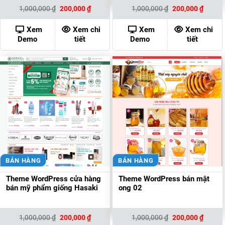
Giá
Giá
Giá
Giá
1,000,000
₫
200,000
₫
1,000,000
₫
200,000
₫
gốc
hiện
gốc
hiện
là:
tại
là:
tại
1,000,000 ₫.
là:
1,000,000 ₫.
là:
Xem
Xem chi
Xem
Xem chi
200,000 ₫.
200,00
Demo
tiết
Demo
tiết
BÁN HÀNG
BÁN HÀNG
Theme WordPress cửa hàng
Theme WordPress bán mật
bán mỹ phẩm giống Hasaki
ong 02
Giá
Giá
Giá
Giá
1,000,000
₫
200,000
₫
1,000,000
₫
200,000
₫
gốc
hiện
gốc
hiện