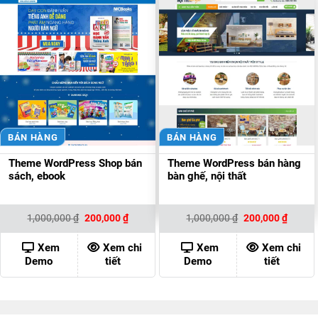
BÁN HÀNG
BÁN HÀNG
Theme WordPress Shop bán
Theme WordPress bán hàng
sách, ebook
bàn ghế, nội thất
Giá
Giá
Giá
Giá
1,000,000
₫
200,000
₫
1,000,000
₫
200,000
₫
gốc
hiện
gốc
hiện
là:
tại
là:
tại
1,000,000 ₫.
là:
1,000,000 ₫.
là:
Xem
Xem chi
Xem
Xem chi
200,000 ₫.
200,00
Demo
tiết
Demo
tiết