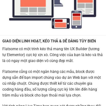
GIAO DIỆN LINH HOẠT, KÉO THẢ & DỄ DÀNG TÙY BIẾN
Flatsome có một trình kéo thả mang tên UX Builder (tương
tự Elementor) cực kỳ xịn xò. Công việc của bạn là kéo và thả
là có ngay một giao diện vô cùng đẹp mắt.
Flatsome cũng có một ngân hàng các mẫu, block được
dựng sẵn để bạn import chúng vào dự án Web bạn với một
cú nhấp chuột. Chúng được thiết kế từ các chuyên gia
coding hàng đầu, số lượng cũng cực kỳ lớn lên đến hàng
trăm mẫu và block cho bạn thoải mái lựa chọn.