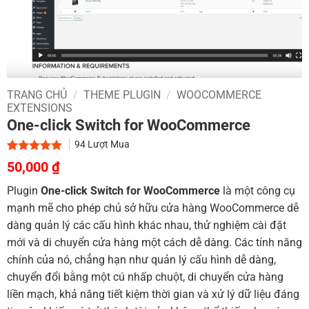
TRANG CHỦ
/
THEME PLUGIN
/
WOOCOMMERCE
EXTENSIONS
One-click Switch for WooCommerce
94
Lượt Mua
Giá
Giá
5.00
1
trên 5
50,000
₫
dựa trên
gốc
hiện
đánh giá
Plugin
One-click Switch for WooCommerce
là một công cụ
là:
tại
mạnh mẽ cho phép chủ sở hữu cửa hàng WooCommerce dễ
800,000 ₫.
là:
dàng quản lý các cấu hình khác nhau, thử nghiệm cài đặt
50,000 ₫.
mới và di chuyển cửa hàng một cách dễ dàng.
Các tính năng
chính của nó, chẳng hạn như quản lý cấu hình dễ dàng,
chuyển đổi bằng một cú nhấp chuột, di chuyển cửa hàng
liền mạch, khả năng tiết kiệm thời gian và xử lý dữ liệu đáng