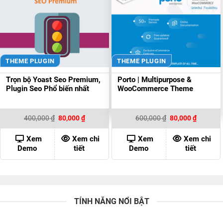
THEME PLUGIN
THEME PLUGIN
Trọn bộ Yoast Seo Premium,
Porto | Multipurpose &
Plugin Seo Phổ biến nhất
WooCommerce Theme
Giá
Giá
Giá
Giá
400,000
₫
80,000
₫
600,000
₫
80,000
₫
gốc
hiện
gốc
hiện
là:
tại
là:
tại
400,000 ₫.
là:
600,000 ₫.
là:
Xem
Xem chi
Xem
Xem chi
80,000 ₫.
80,000 ₫
Demo
tiết
Demo
tiết
TÍNH NĂNG NỔI BẬT