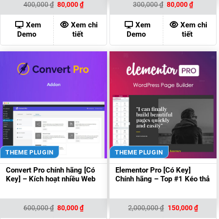
Giá
Giá
Giá
Giá
400,000
₫
80,000
₫
300,000
₫
80,000
₫
gốc
hiện
gốc
hiện
là:
tại
là:
tại
400,000 ₫.
là:
300,000 ₫.
là:
Xem
Xem chi
Xem
Xem chi
80,000 ₫.
80,000 ₫
Demo
tiết
Demo
tiết
THEME PLUGIN
THEME PLUGIN
Convert Pro chính hãng [Có
Elementor Pro [Có Key]
Key] – Kích hoạt nhiều Web
Chính hãng – Top #1 Kéo thả
Giá
Giá
Giá
Giá
600,000
₫
80,000
₫
2,000,000
₫
150,000
₫
gốc
hiện
gốc
hiện