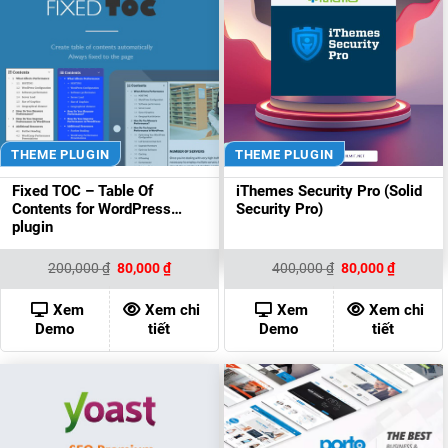
THEME PLUGIN
THEME PLUGIN
Fixed TOC – Table Of
iThemes Security Pro (Solid
Contents for WordPress
Security Pro)
plugin
Giá
Giá
Giá
Giá
200,000
₫
80,000
₫
400,000
₫
80,000
₫
gốc
hiện
gốc
hiện
là:
tại
là:
tại
200,000 ₫.
là:
400,000 ₫.
là:
Xem
Xem chi
Xem
Xem chi
80,000 ₫.
80,000 ₫
Demo
tiết
Demo
tiết