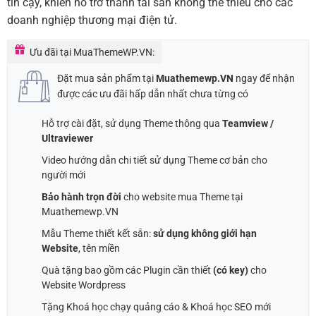
tin cậy, khiến nó trở thành tài sản không thể thiếu cho các
doanh nghiệp thương mại điện tử.
Ưu đãi tại MuaThemeWP.VN:
Đặt mua sản phẩm tại
Muathemewp.VN
ngay để nhận
được các ưu đãi hấp dẫn nhất chưa từng có
Hỗ trợ cài đặt, sử dụng Theme thông qua
Teamview /
Ultraviewer
Video hướng dẫn chi tiết sử dụng Theme cơ bản cho
người mới
Bảo hành trọn đời
cho website mua Theme tại
Muathemewp.VN
Mẫu Theme thiết kết sẵn:
sử dụng không giới hạn
Website
, tên miền
Quà tặng bao gồm các Plugin cần thiết
(có key)
cho
Website Wordpress
Tặng Khoá học chạy quảng cáo & Khoá học SEO mới