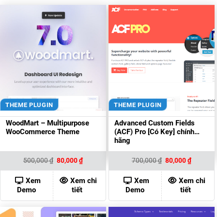
THEME PLUGIN
THEME PLUGIN
WoodMart – Multipurpose
Advanced Custom Fields
WooCommerce Theme
(ACF) Pro [Có Key] chính
hãng
Giá
Giá
Giá
Giá
500,000
₫
80,000
₫
700,000
₫
80,000
₫
gốc
hiện
gốc
hiện
là:
tại
là:
tại
500,000 ₫.
là:
700,000 ₫.
là:
Xem
Xem chi
Xem
Xem chi
80,000 ₫.
80,000 ₫
Demo
tiết
Demo
tiết