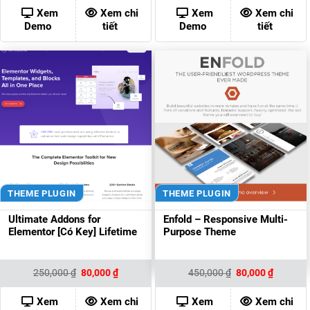
là:
tại
là:
tại
600,000 ₫.
là:
2,000,000 ₫.
là:
Xem
Xem chi
Xem
Xem chi
80,000 ₫.
150,00
Demo
tiết
Demo
tiết
THEME PLUGIN
THEME PLUGIN
Ultimate Addons for
Enfold – Responsive Multi-
Elementor [Có Key] Lifetime
Purpose Theme
Giá
Giá
Giá
Giá
250,000
₫
80,000
₫
450,000
₫
80,000
₫
gốc
hiện
gốc
hiện
là:
tại
là:
tại
250,000 ₫.
là:
450,000 ₫.
là:
Xem
Xem chi
Xem
Xem chi
80,000 ₫.
80,000 ₫