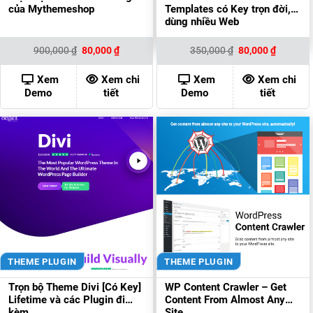
của Mythemeshop
Templates có Key trọn đời,
dùng nhiều Web
Giá
Giá
Giá
Giá
900,000
₫
80,000
₫
350,000
₫
80,000
₫
gốc
hiện
gốc
hiện
là:
tại
là:
tại
900,000 ₫.
là:
350,000 ₫.
là:
Xem
Xem chi
Xem
Xem chi
80,000 ₫.
80,000 ₫
Demo
tiết
Demo
tiết
THEME PLUGIN
THEME PLUGIN
Trọn bộ Theme Divi [Có Key]
WP Content Crawler – Get
Lifetime và các Plugin đi
Content From Almost Any
kèm
Site