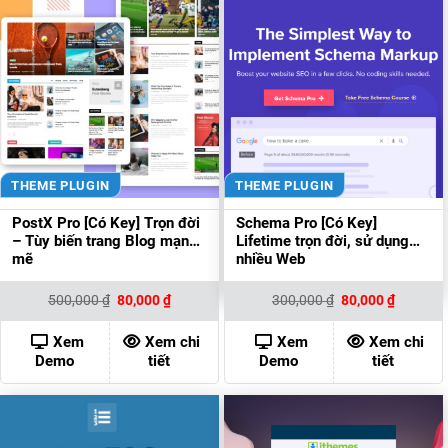
THEME PLUGIN
THEME PLUGIN
PostX Pro [Có Key] Trọn đời
Schema Pro [Có Key]
– Tùy biến trang Blog mạnh
Lifetime trọn đời, sử dụng
mẽ
nhiều Web
Giá
Giá
Giá
Giá
500,000
₫
80,000
₫
300,000
₫
80,000
₫
gốc
hiện
gốc
hiện
là:
tại
là:
tại
500,000 ₫.
là:
300,000 ₫.
là:
Xem
Xem chi
Xem
Xem chi
80,000 ₫.
80,000 ₫
Demo
tiết
Demo
tiết