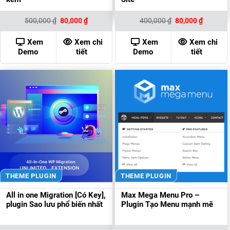
Giá
Giá
Giá
Giá
500,000
₫
80,000
₫
400,000
₫
80,000
₫
gốc
hiện
gốc
hiện
là:
tại
là:
tại
500,000 ₫.
là:
400,000 ₫.
là:
Xem
Xem chi
Xem
Xem chi
80,000 ₫.
80,000 ₫
Demo
tiết
Demo
tiết
THEME PLUGIN
THEME PLUGIN
All in one Migration [Có Key],
Max Mega Menu Pro –
plugin Sao lưu phổ biến nhất
Plugin Tạo Menu mạnh mẽ