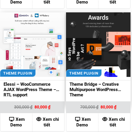
Demo
tiết
Demo
tiết
THEME PLUGIN
THEME PLUGIN
Elessi – WooCommerce
Theme Bridge – Creative
AJAX WordPress Theme –
Multipurpose WordPress
RTL support
Theme
Giá
Giá
Giá
Giá
300,000
₫
80,000
₫
700,000
₫
80,000
₫
gốc
hiện
gốc
hiện
là:
tại
là:
tại
300,000 ₫.
là:
700,000 ₫.
là:
Xem
Xem chi
Xem
Xem chi
80,000 ₫.
80,000 ₫
Demo
tiết
Demo
tiết