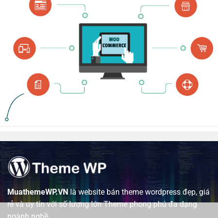
MuathemeWP.VN
là website bán theme wordpress đẹp, giá
rẻ và uy tín với số lượng lớn Theme phong phú đa dạng
ngành nghề.