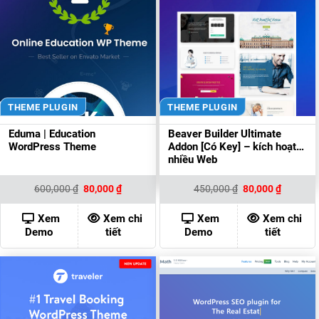
THEME PLUGIN
THEME PLUGIN
Eduma | Education
Beaver Builder Ultimate
WordPress Theme
Addon [Có Key] – kích hoạt
nhiều Web
Giá
Giá
Giá
Giá
600,000
₫
80,000
₫
450,000
₫
80,000
₫
gốc
hiện
gốc
hiện
là:
tại
là:
tại
600,000 ₫.
là:
450,000 ₫.
là:
Xem
Xem chi
Xem
Xem chi
80,000 ₫.
80,000 ₫
Demo
tiết
Demo
tiết