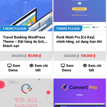
THEME PLUGIN
THEME PLUGIN
Travel Booking WordPress
Rank Math Pro [Có Key]
Theme – Đặt hàng du lịch,
chính hãng, sử dụng trọn đời
khách sạn
Giá
Giá
Giá
Giá
300,000
₫
80,000
₫
300,000
₫
100,000
₫
gốc
hiện
gốc
hiện
là:
tại
là:
tại
300,000 ₫.
là:
300,000 ₫.
là:
Xem
Xem chi
Xem
Xem chi
80,000 ₫.
100,000
Demo
tiết
Demo
tiết