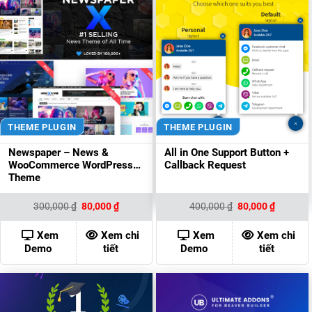
THEME PLUGIN
THEME PLUGIN
Newspaper – News &
All in One Support Button +
WooCommerce WordPress
Callback Request
Theme
Giá
Giá
Giá
Giá
300,000
₫
80,000
₫
400,000
₫
80,000
₫
gốc
hiện
gốc
hiện
là:
tại
là:
tại
300,000 ₫.
là:
400,000 ₫.
là:
Xem
Xem chi
Xem
Xem chi
80,000 ₫.
80,000 ₫
Demo
tiết
Demo
tiết