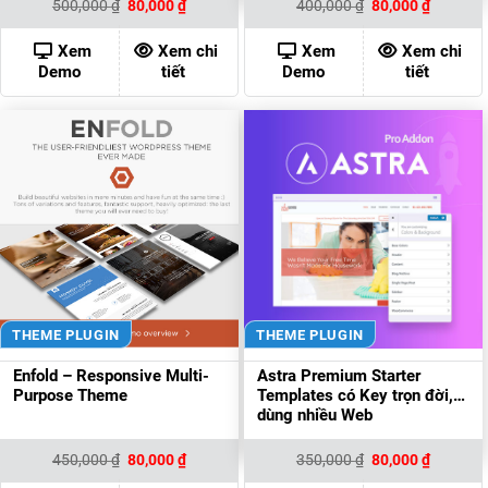
Giá
Giá
Giá
Giá
500,000
₫
80,000
₫
400,000
₫
80,000
₫
gốc
hiện
gốc
hiện
là:
tại
là:
tại
500,000 ₫.
là:
400,000 ₫.
là:
Xem
Xem chi
Xem
Xem chi
80,000 ₫.
80,000 ₫
Demo
tiết
Demo
tiết
THEME PLUGIN
THEME PLUGIN
Enfold – Responsive Multi-
Astra Premium Starter
Purpose Theme
Templates có Key trọn đời,
dùng nhiều Web
Giá
Giá
Giá
Giá
450,000
₫
80,000
₫
350,000
₫
80,000
₫
gốc
hiện
gốc
hiện
là:
tại
là:
tại