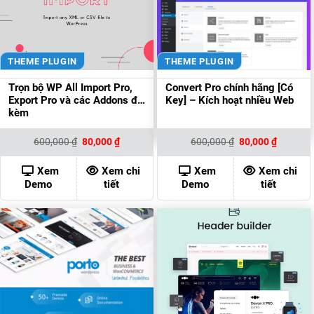
THEME PLUGIN
THEME PLUGIN
Trọn bộ WP All Import Pro,
Convert Pro chính hãng [Có
Export Pro và các Addons đi
Key] – Kích hoạt nhiều Web
kèm
Giá
Giá
Giá
Giá
600,000
₫
80,000
₫
600,000
₫
80,000
₫
gốc
hiện
gốc
hiện
là:
tại
là:
tại
600,000 ₫.
là:
600,000 ₫.
là:
Xem
Xem chi
Xem
Xem chi
80,000 ₫.
80,000 ₫
Demo
tiết
Demo
tiết