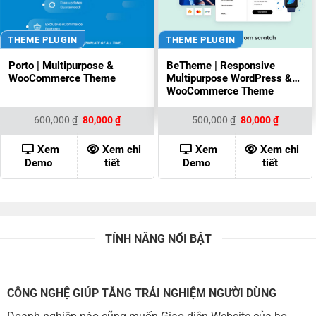
THEME PLUGIN
THEME PLUGIN
Porto | Multipurpose &
BeTheme | Responsive
WooCommerce Theme
Multipurpose WordPress &
WooCommerce Theme
Giá
Giá
Giá
Giá
600,000
₫
80,000
₫
500,000
₫
80,000
₫
gốc
hiện
gốc
hiện
là:
tại
là:
tại
600,000 ₫.
là:
500,000 ₫.
là:
Xem
Xem chi
Xem
Xem chi
80,000 ₫.
80,000 ₫
Demo
tiết
Demo
tiết
TÍNH NĂNG NỔI BẬT
CÔNG NGHỆ GIÚP TĂNG TRẢI NGHIỆM NGƯỜI DÙNG