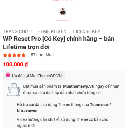
TRANG CHỦ
/
THEME PLUGIN
/
LICENSE KEY
WP Reset Pro [Có Key] chính hãng – bản
Lifetime trọn đời
57
Lượt Mua
Giá
Giá
5.00
1
trên 5
100,000
₫
dựa trên
gốc
hiện
đánh giá
Ưu đãi tại MuaThemeWP.VN:
là:
tại
1,000,000 ₫.
là:
Đặt mua sản phẩm tại
Muathemewp.VN
ngay để nhận
100,000 ₫.
được các ưu đãi hấp dẫn nhất chưa từng có
Hỗ trợ cài đặt, sử dụng Theme thông qua
Teamview /
Ultraviewer
Video hướng dẫn chi tiết sử dụng Theme cơ bản cho
người mới