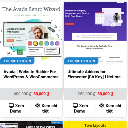
THEME PLUGIN
THEME PLUGIN
Avada | Website Builder For
Ultimate Addons for
WordPress & WooCommerce
Elementor [Có Key] Lifetime
Giá
Giá
Giá
Giá
600,000
₫
80,000
₫
250,000
₫
80,000
₫
gốc
hiện
gốc
hiện
là:
tại
là:
tại
600,000 ₫.
là:
250,000 ₫.
là:
Xem
Xem chi
Xem
Xem chi
80,000 ₫.
80,000 ₫
Demo
tiết
Demo
tiết