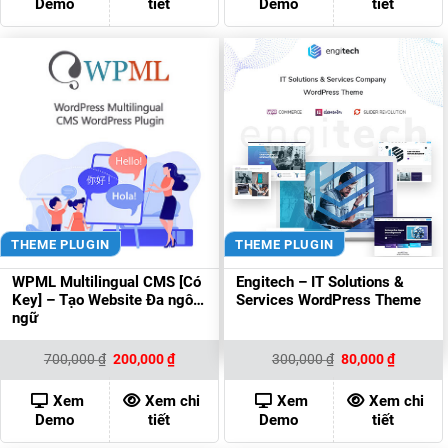
Demo
tiết
Demo
tiết
THEME PLUGIN
THEME PLUGIN
WPML Multilingual CMS [Có
Engitech – IT Solutions &
Key] – Tạo Website Đa ngôn
Services WordPress Theme
ngữ
Giá
Giá
Giá
Giá
700,000
₫
200,000
₫
300,000
₫
80,000
₫
gốc
hiện
gốc
hiện
là:
tại
là:
tại
700,000 ₫.
là:
300,000 ₫.
là:
Xem
Xem chi
Xem
Xem chi
200,000 ₫.
80,000 ₫
Demo
tiết
Demo
tiết