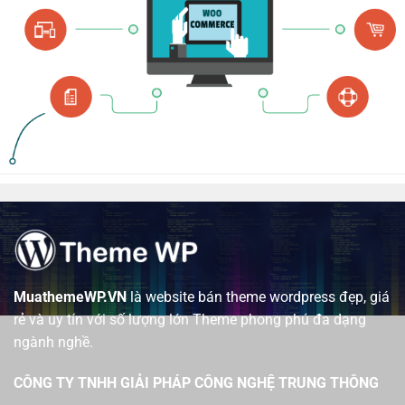
MuathemeWP.VN
là website bán theme wordpress đẹp, giá
rẻ và uy tín với số lượng lớn Theme phong phú đa dạng
ngành nghề.
CÔNG TY TNHH GIẢI PHÁP CÔNG NGHỆ TRUNG THÔNG