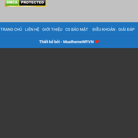
TRANG CHỦ
LIÊN HỆ
GIỚI THIỆU
CS BẢO MẬT
ĐIỀU KHOẢN
GIẢI ĐÁP
Thiết kế bởi - MuathemeWP.VN