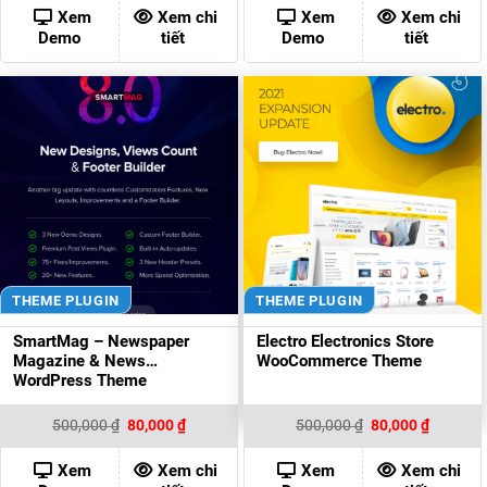
450,000 ₫.
là:
350,000 ₫.
là:
Xem
Xem chi
Xem
Xem chi
80,000 ₫.
80,000 ₫
Demo
tiết
Demo
tiết
THEME PLUGIN
THEME PLUGIN
SmartMag – Newspaper
Electro Electronics Store
Magazine & News
WooCommerce Theme
WordPress Theme
Giá
Giá
Giá
Giá
500,000
₫
80,000
₫
500,000
₫
80,000
₫
gốc
hiện
gốc
hiện
là:
tại
là:
tại
500,000 ₫.
là:
500,000 ₫.
là:
Xem
Xem chi
Xem
Xem chi
80,000 ₫.
80,000 ₫