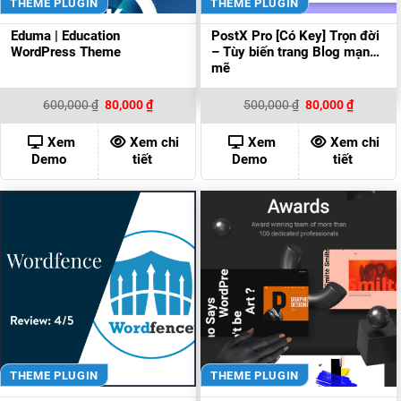
THEME PLUGIN
THEME PLUGIN
Eduma | Education
PostX Pro [Có Key] Trọn đời
WordPress Theme
– Tùy biến trang Blog mạnh
mẽ
Giá
Giá
Giá
Giá
600,000
₫
80,000
₫
500,000
₫
80,000
₫
gốc
hiện
gốc
hiện
là:
tại
là:
tại
600,000 ₫.
là:
500,000 ₫.
là:
Xem
Xem chi
Xem
Xem chi
80,000 ₫.
80,000 ₫
Demo
tiết
Demo
tiết
THEME PLUGIN
THEME PLUGIN