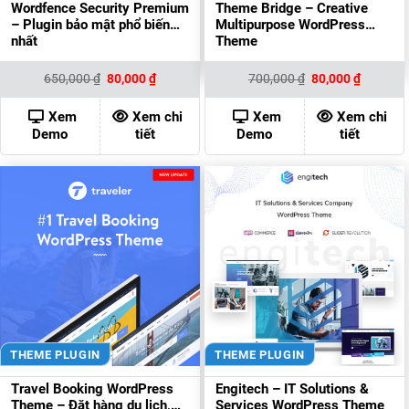
Wordfence Security Premium
Theme Bridge – Creative
– Plugin bảo mật phổ biến
Multipurpose WordPress
nhất
Theme
Giá
Giá
Giá
Giá
650,000
₫
80,000
₫
700,000
₫
80,000
₫
gốc
hiện
gốc
hiện
là:
tại
là:
tại
650,000 ₫.
là:
700,000 ₫.
là:
Xem
Xem chi
Xem
Xem chi
80,000 ₫.
80,000 ₫
Demo
tiết
Demo
tiết
THEME PLUGIN
THEME PLUGIN
Travel Booking WordPress
Engitech – IT Solutions &
Theme – Đặt hàng du lịch,
Services WordPress Theme