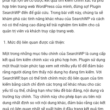
phải vật lộn để có được kết quả tìm kiếm chính xác và phù
hợp trên trang web WordPress của mình, đừng sợ! Plugin
SearchWP đến để giải cứu. Trong bài viết này, chúng ta sẽ
khám phá các tính năng khác nhau của SearchWP và cách
nó có thể nâng cao đáng kể trải nghiệm tìm kiếm cho cả
quản trị viên và khách truy cập trang web.
Mức độ liên quan được cải thiện:
Một trong những mục tiêu chính của SearchWP là cung cấp
kết quả tìm kiếm chính xác và phù hợp hơn. Plugin sử dụng
một thuật toán phức tạp xem xét nhiều yếu tố để đảm bảo
rằng người dùng tìm thấy nội dung họ đang tìm kiếm. Với
SearchWP, bạn có thể tinh chỉnh mức độ liên quan của tìm
kiếm bằng cách chỉ định các trọng số khác nhau cho các
yếu tố cụ thể, chẳng hạn như tiêu đề bài đăng, nội dung và
trường tùy chỉnh. Tùy chỉnh này cho phép bạn ưu tiên nội
dung nhất định so với nội dung khác, đảm bảo rằng các kết
quả có liên quan nhất sẽ xuất hiện ở đầu trang kết quả tìm