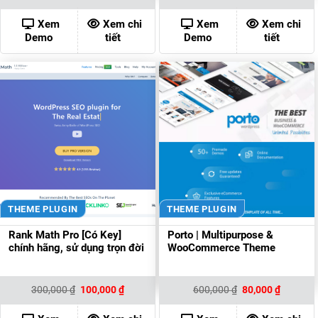
gốc
hiện
gốc
hiện
là:
tại
là:
tại
500,000 ₫.
là:
700,000 ₫.
là:
Xem
Xem chi
Xem
Xem chi
80,000 ₫.
80,000 ₫
Demo
tiết
Demo
tiết
THEME PLUGIN
THEME PLUGIN
Rank Math Pro [Có Key]
Porto | Multipurpose &
chính hãng, sử dụng trọn đời
WooCommerce Theme
Giá
Giá
Giá
Giá
300,000
₫
100,000
₫
600,000
₫
80,000
₫
gốc
hiện
gốc
hiện
là:
tại
là:
tại
300,000 ₫.
là:
600,000 ₫.
là: