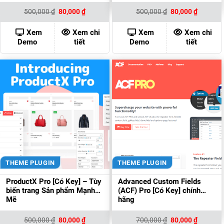
Giá
Giá
Giá
Giá
500,000
₫
80,000
₫
500,000
₫
80,000
₫
gốc
hiện
gốc
hiện
là:
tại
là:
tại
500,000 ₫.
là:
500,000 ₫.
là:
Xem
Xem chi
Xem
Xem chi
80,000 ₫.
80,000 ₫
Demo
tiết
Demo
tiết
THEME PLUGIN
THEME PLUGIN
ProductX Pro [Có Key] – Tùy
Advanced Custom Fields
biến trang Sản phẩm Mạnh
(ACF) Pro [Có Key] chính
Mẽ
hãng
Giá
Giá
Giá
Giá
500,000
₫
80,000
₫
700,000
₫
80,000
₫