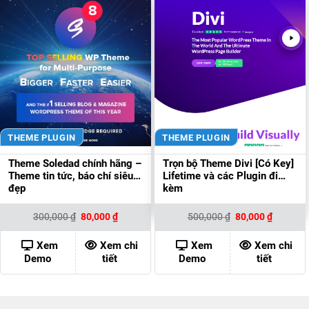
THEME PLUGIN
THEME PLUGIN
Theme Soledad chính hãng –
Trọn bộ Theme Divi [Có Key]
Theme tin tức, báo chí siêu
Lifetime và các Plugin đi
đẹp
kèm
Giá
Giá
Giá
Giá
300,000
₫
80,000
₫
500,000
₫
80,000
₫
gốc
hiện
gốc
hiện
là:
tại
là:
tại
300,000 ₫.
là:
500,000 ₫.
là:
Xem
Xem chi
Xem
Xem chi
80,000 ₫.
80,000 ₫
Demo
tiết
Demo
tiết