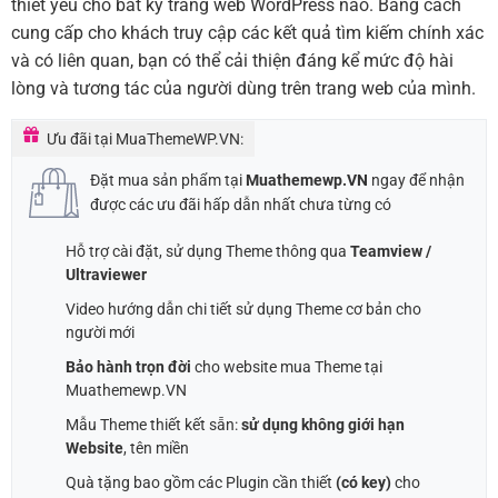
thiết yếu cho bất kỳ trang web WordPress nào. Bằng cách
cung cấp cho khách truy cập các kết quả tìm kiếm chính xác
và có liên quan, bạn có thể cải thiện đáng kể mức độ hài
lòng và tương tác của người dùng trên trang web của mình.
Ưu đãi tại MuaThemeWP.VN:
Đặt mua sản phẩm tại
Muathemewp.VN
ngay để nhận
được các ưu đãi hấp dẫn nhất chưa từng có
Hỗ trợ cài đặt, sử dụng Theme thông qua
Teamview /
Ultraviewer
Video hướng dẫn chi tiết sử dụng Theme cơ bản cho
người mới
Bảo hành trọn đời
cho website mua Theme tại
Muathemewp.VN
Mẫu Theme thiết kết sẵn:
sử dụng không giới hạn
Website
, tên miền
Quà tặng bao gồm các Plugin cần thiết
(có key)
cho