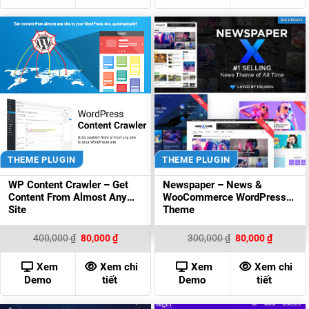
THEME PLUGIN
THEME PLUGIN
WP Content Crawler – Get
Newspaper – News &
Content From Almost Any
WooCommerce WordPress
Site
Theme
Giá
Giá
Giá
Giá
400,000
₫
80,000
₫
300,000
₫
80,000
₫
gốc
hiện
gốc
hiện
là:
tại
là:
tại
400,000 ₫.
là:
300,000 ₫.
là:
Xem
Xem chi
Xem
Xem chi
80,000 ₫.
80,000 ₫
Demo
tiết
Demo
tiết