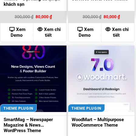
khách sạn
Giá
Giá
Giá
Giá
300,000
₫
80,000
₫
300,000
₫
80,000
₫
gốc
hiện
gốc
hiện
là:
tại
là:
tại
300,000 ₫.
là:
300,000 ₫.
là:
Xem
Xem chi
Xem
Xem chi
80,000 ₫.
80,000 ₫
Demo
tiết
Demo
tiết
THEME PLUGIN
THEME PLUGIN
SmartMag – Newspaper
WoodMart – Multipurpose
Magazine & News
WooCommerce Theme
WordPress Theme