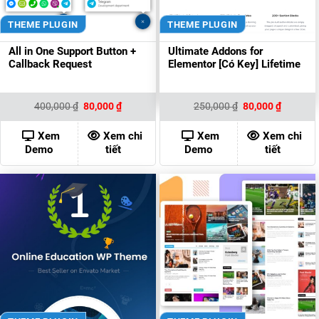
THEME PLUGIN
THEME PLUGIN
All in One Support Button +
Ultimate Addons for
Callback Request
Elementor [Có Key] Lifetime
Giá
Giá
Giá
Giá
400,000
₫
80,000
₫
250,000
₫
80,000
₫
gốc
hiện
gốc
hiện
là:
tại
là:
tại
400,000 ₫.
là:
250,000 ₫.
là:
Xem
Xem chi
Xem
Xem chi
80,000 ₫.
80,000 ₫
Demo
tiết
Demo
tiết