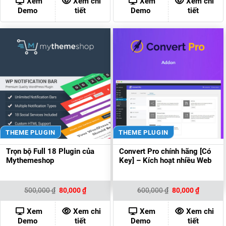
Xem
Xem chi
Xem
Xem chi
100,000 ₫.
80,000 ₫
Demo
tiết
Demo
tiết
THEME PLUGIN
THEME PLUGIN
Trọn bộ Full 18 Plugin của
Convert Pro chính hãng [Có
Mythemeshop
Key] – Kích hoạt nhiều Web
Giá
Giá
Giá
Giá
500,000
₫
80,000
₫
600,000
₫
80,000
₫
gốc
hiện
gốc
hiện
là:
tại
là:
tại
500,000 ₫.
là:
600,000 ₫.
là:
Xem
Xem chi
Xem
Xem chi
80,000 ₫.
80,000 ₫
Demo
tiết
Demo
tiết