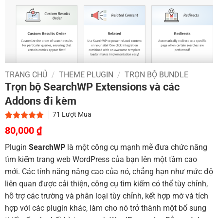
TRANG CHỦ
/
THEME PLUGIN
/
TRỌN BỘ BUNDLE
Trọn bộ SearchWP Extensions và các
Addons đi kèm
71
Lượt Mua
Giá
Giá
5.00
1
trên 5
80,000
₫
dựa trên
gốc
hiện
đánh giá
Plugin
SearchWP
là một công cụ mạnh mẽ đưa chức năng
là:
tại
tìm kiếm trang web WordPress của bạn lên một tầm cao
800,000 ₫.
là:
mới. Các tính năng nâng cao của nó, chẳng hạn như mức độ
80,000 ₫.
liên quan được cải thiện, công cụ tìm kiếm có thể tùy chỉnh,
hỗ trợ các trường và phân loại tùy chỉnh, kết hợp mờ và tích
hợp với các plugin khác, làm cho nó trở thành một bổ sung