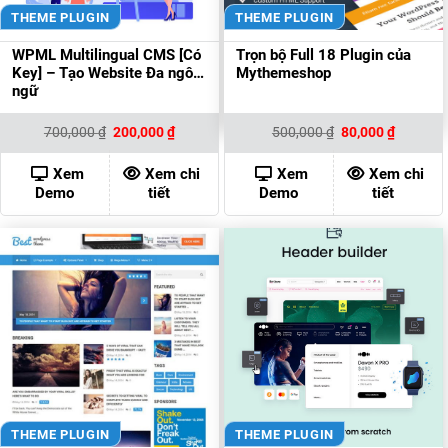
THEME PLUGIN
THEME PLUGIN
WPML Multilingual CMS [Có
Trọn bộ Full 18 Plugin của
Key] – Tạo Website Đa ngôn
Mythemeshop
ngữ
Giá
Giá
Giá
Giá
700,000
₫
200,000
₫
500,000
₫
80,000
₫
gốc
hiện
gốc
hiện
là:
tại
là:
tại
700,000 ₫.
là:
500,000 ₫.
là:
Xem
Xem chi
Xem
Xem chi
200,000 ₫.
80,000 ₫
Demo
tiết
Demo
tiết
THEME PLUGIN
THEME PLUGIN