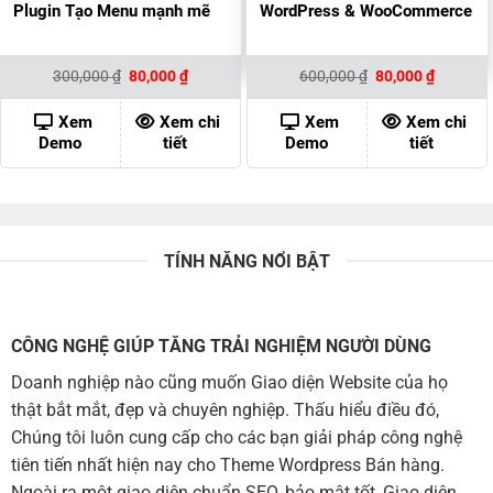
Plugin Tạo Menu mạnh mẽ
WordPress & WooCommerce
Giá
Giá
Giá
Giá
300,000
₫
80,000
₫
600,000
₫
80,000
₫
gốc
hiện
gốc
hiện
là:
tại
là:
tại
300,000 ₫.
là:
600,000 ₫.
là:
Xem
Xem chi
Xem
Xem chi
80,000 ₫.
80,000 ₫
Demo
tiết
Demo
tiết
TÍNH NĂNG NỔI BẬT
CÔNG NGHỆ GIÚP TĂNG TRẢI NGHIỆM NGƯỜI DÙNG
Doanh nghiệp nào cũng muốn Giao diện Website của họ
thật bắt mắt, đẹp và chuyên nghiệp. Thấu hiểu điều đó,
Chúng tôi luôn cung cấp cho các bạn giải pháp công nghệ
tiên tiến nhất hiện nay cho Theme Wordpress Bán hàng.
Ngoài ra một giao diện chuẩn SEO, bảo mật tốt, Giao diện