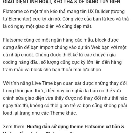
GIAO DIỆN LINH HOẠT, KÉO THẢ & DỄ DÀNG TÙY BIẾN
Flatsome có một trình kéo thả mang tên UX Builder (tương
tự Elementor) cực kỳ xịn xò. Công việc của bạn là kéo và thả
là có ngay một giao diện vô cùng đẹp mắt.
Flatsome cũng có một ngân hàng các mẫu, block được
dựng sẵn để bạn import chúng vào dự án Web bạn với một
cú nhấp chuột. Chúng được thiết kế từ các chuyên gia
coding hàng đầu, số lượng cũng cực kỳ lớn lên đến hàng
trăm mẫu và block cho bạn thoải mái lựa chọn.
Với tính năng Live Time bạn quan sát được những thay đổi
trong thời gian thực, điều này có nghĩa là bạn có thể vừa
chỉnh sửa giao diện vừa thấy được nó thay đổi như thế nào
ngay tức thì, không có thời gian trễ và bạn cũng không phải
load lại trang như các Theme khác.
Xem thêm:
Hướng dẫn sử dụng theme Flatsome cơ bản
&