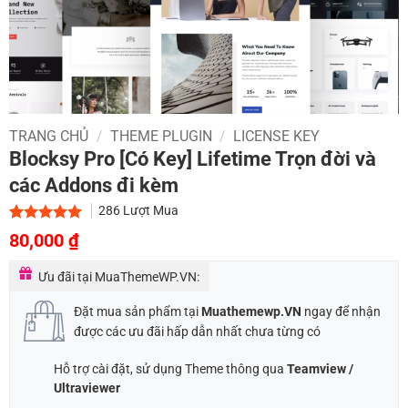
TRANG CHỦ
/
THEME PLUGIN
/
LICENSE KEY
Blocksy Pro [Có Key] Lifetime Trọn đời và
các Addons đi kèm
286
Lượt Mua
Giá
Giá
5.00
1
trên 5
80,000
₫
dựa trên
gốc
hiện
đánh giá
Ưu đãi tại MuaThemeWP.VN:
là:
tại
900,000 ₫.
là:
Đặt mua sản phẩm tại
Muathemewp.VN
ngay để nhận
80,000 ₫.
được các ưu đãi hấp dẫn nhất chưa từng có
Hỗ trợ cài đặt, sử dụng Theme thông qua
Teamview /
Ultraviewer