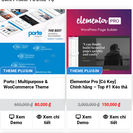
THEME PLUGIN
THEME PLUGIN
Porto | Multipurpose &
Elementor Pro [Có Key]
WooCommerce Theme
Chính hãng – Top #1 Kéo thả
Giá
Giá
Giá
Giá
600,000
₫
80,000
₫
2,000,000
₫
150,000
₫
gốc
hiện
gốc
hiện
là:
tại
là:
tại
600,000 ₫.
là:
2,000,000 ₫.
là:
Xem
Xem chi
Xem
Xem chi
80,000 ₫.
150,00
Demo
tiết
Demo
tiết