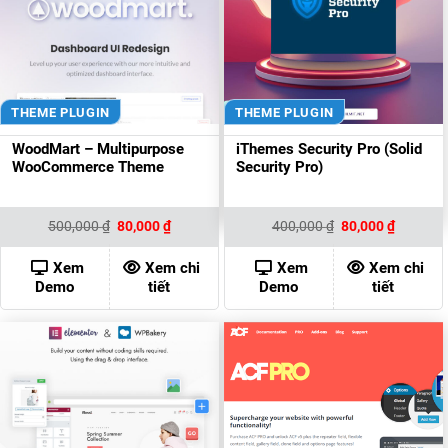
THEME PLUGIN
THEME PLUGIN
WoodMart – Multipurpose
iThemes Security Pro (Solid
WooCommerce Theme
Security Pro)
Giá
Giá
Giá
Giá
500,000
₫
80,000
₫
400,000
₫
80,000
₫
gốc
hiện
gốc
hiện
là:
tại
là:
tại
500,000 ₫.
là:
400,000 ₫.
là:
Xem
Xem chi
Xem
Xem chi
80,000 ₫.
80,000 ₫
Demo
tiết
Demo
tiết