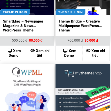
THEME PLUGIN
THEME PLUGIN
SmartMag – Newspaper
Theme Bridge – Creative
Magazine & News
Multipurpose WordPress
WordPress Theme
Theme
Giá
Giá
Giá
Giá
500,000
₫
80,000
₫
700,000
₫
80,000
₫
gốc
hiện
gốc
hiện
là:
tại
là:
tại
500,000 ₫.
là:
700,000 ₫.
là:
Xem
Xem chi
Xem
Xem chi
80,000 ₫.
80,000 ₫
Demo
tiết
Demo
tiết