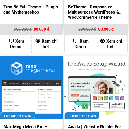
Trọn Bộ Full Theme + Plugin
BeTheme | Responsive
của Mythemeshop
Multipurpose WordPress &
WooCommerce Theme
Giá
Giá
Giá
Giá
900,000
₫
80,000
₫
500,000
₫
80,000
₫
gốc
hiện
gốc
hiện
là:
tại
là:
tại
900,000 ₫.
là:
500,000 ₫.
là:
Xem
Xem chi
Xem
Xem chi
80,000 ₫.
80,000 ₫
Demo
tiết
Demo
tiết
THEME PLUGIN
THEME PLUGIN
Max Mega Menu Pro –
Avada | Website Builder For