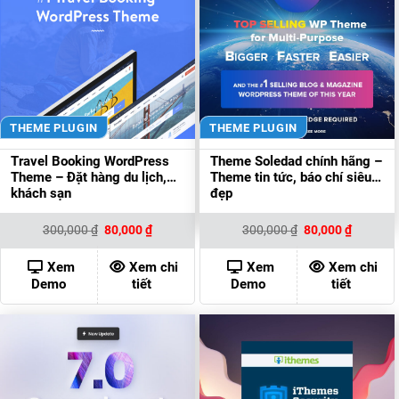
THEME PLUGIN
THEME PLUGIN
Travel Booking WordPress
Theme Soledad chính hãng –
Theme – Đặt hàng du lịch,
Theme tin tức, báo chí siêu
khách sạn
đẹp
Giá
Giá
Giá
Giá
300,000
₫
80,000
₫
300,000
₫
80,000
₫
gốc
hiện
gốc
hiện
là:
tại
là:
tại
300,000 ₫.
là:
300,000 ₫.
là:
Xem
Xem chi
Xem
Xem chi
80,000 ₫.
80,000 ₫
Demo
tiết
Demo
tiết