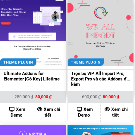
THEME PLUGIN
THEME PLUGIN
Ultimate Addons for
Trọn bộ WP All Import Pro,
Elementor [Có Key] Lifetime
Export Pro và các Addons đi
kèm
Giá
Giá
Giá
Giá
250,000
₫
80,000
₫
600,000
₫
80,000
₫
gốc
hiện
gốc
hiện
là:
tại
là:
tại
250,000 ₫.
là:
600,000 ₫.
là:
Xem
Xem chi
Xem
Xem chi
80,000 ₫.
80,000 ₫
Demo
tiết
Demo
tiết