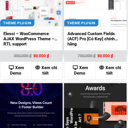
THEME PLUGIN
THEME PLUGIN
Elessi – WooCommerce
Advanced Custom Fields
AJAX WordPress Theme –
(ACF) Pro [Có Key] chính
RTL support
hãng
Giá
Giá
Giá
Giá
300,000
₫
80,000
₫
700,000
₫
80,000
₫
gốc
hiện
gốc
hiện
là:
tại
là:
tại
300,000 ₫.
là:
700,000 ₫.
là:
Xem
Xem chi
Xem
Xem chi
80,000 ₫.
80,000 ₫
Demo
tiết
Demo
tiết