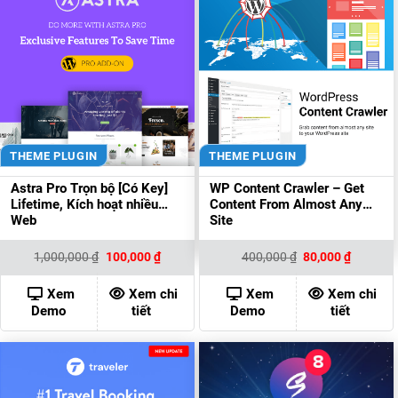
THEME PLUGIN
THEME PLUGIN
Astra Pro Trọn bộ [Có Key]
WP Content Crawler – Get
Lifetime, Kích hoạt nhiều
Content From Almost Any
Web
Site
Giá
Giá
Giá
Giá
1,000,000
₫
100,000
₫
400,000
₫
80,000
₫
gốc
hiện
gốc
hiện
là:
tại
là:
tại
1,000,000 ₫.
là:
400,000 ₫.
là:
Xem
Xem chi
Xem
Xem chi
100,000 ₫.
80,000 ₫
Demo
tiết
Demo
tiết