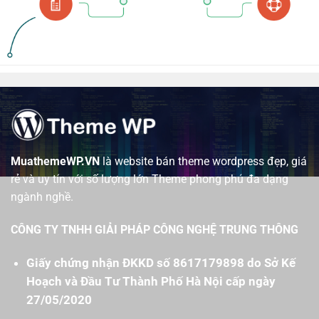
MuathemeWP.VN
là website bán theme wordpress đẹp, giá
rẻ và uy tín với số lượng lớn Theme phong phú đa dạng
ngành nghề.
CÔNG TY TNHH GIẢI PHÁP CÔNG NGHỆ TRUNG THÔNG
Giấy chứng nhận ĐKKD số 8617179898 do Sở Kế
Hoạch và Đầu Tư Thành Phố Hà Nội cấp ngày
27/05/2020