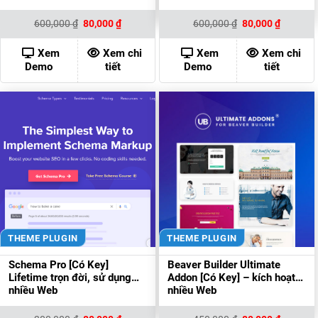
Giá
Giá
Giá
Giá
600,000
₫
80,000
₫
600,000
₫
80,000
₫
gốc
hiện
gốc
hiện
là:
tại
là:
tại
600,000 ₫.
là:
600,000 ₫.
là:
Xem
Xem chi
Xem
Xem chi
80,000 ₫.
80,000 ₫
Demo
tiết
Demo
tiết
THEME PLUGIN
THEME PLUGIN
Schema Pro [Có Key]
Beaver Builder Ultimate
Lifetime trọn đời, sử dụng
Addon [Có Key] – kích hoạt
nhiều Web
nhiều Web
Giá
Giá
Giá
Giá