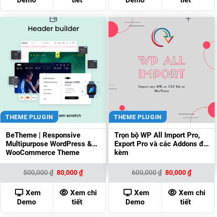
Demo
tiết
Demo
tiết
THEME PLUGIN
THEME PLUGIN
BeTheme | Responsive
Trọn bộ WP All Import Pro,
Multipurpose WordPress &
Export Pro và các Addons đi
WooCommerce Theme
kèm
Giá
Giá
Giá
Giá
500,000
₫
80,000
₫
600,000
₫
80,000
₫
gốc
hiện
gốc
hiện
là:
tại
là:
tại
500,000 ₫.
là:
600,000 ₫.
là:
Xem
Xem chi
Xem
Xem chi
80,000 ₫.
80,000 ₫
Demo
tiết
Demo
tiết