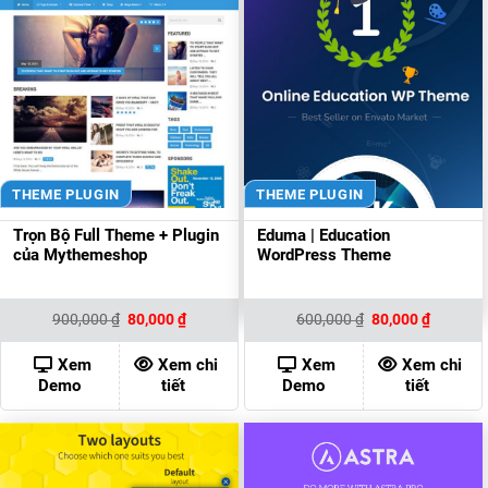
THEME PLUGIN
THEME PLUGIN
Trọn Bộ Full Theme + Plugin
Eduma | Education
của Mythemeshop
WordPress Theme
Giá
Giá
Giá
Giá
900,000
₫
80,000
₫
600,000
₫
80,000
₫
gốc
hiện
gốc
hiện
là:
tại
là:
tại
900,000 ₫.
là:
600,000 ₫.
là:
Xem
Xem chi
Xem
Xem chi
80,000 ₫.
80,000 ₫
Demo
tiết
Demo
tiết