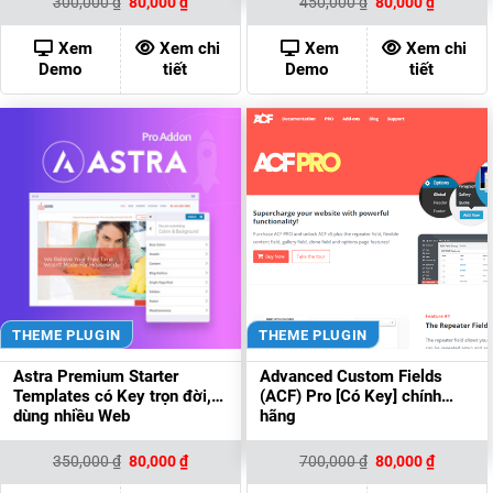
300,000
₫
80,000
₫
450,000
₫
80,000
₫
gốc
hiện
gốc
hiện
là:
tại
là:
tại
300,000 ₫.
là:
450,000 ₫.
là:
Xem
Xem chi
Xem
Xem chi
80,000 ₫.
80,000 ₫
Demo
tiết
Demo
tiết
THEME PLUGIN
THEME PLUGIN
Astra Premium Starter
Advanced Custom Fields
Templates có Key trọn đời,
(ACF) Pro [Có Key] chính
dùng nhiều Web
hãng
Giá
Giá
Giá
Giá
350,000
₫
80,000
₫
700,000
₫
80,000
₫
gốc
hiện
gốc
hiện
là:
tại
là:
tại