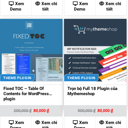
350,000 ₫.
là:
700,000 ₫.
là:
Xem
Xem chi
Xem
Xem chi
80,000 ₫.
80,000 ₫
Demo
tiết
Demo
tiết
THEME PLUGIN
THEME PLUGIN
Fixed TOC – Table Of
Trọn bộ Full 18 Plugin của
Contents for WordPress
Mythemeshop
plugin
Giá
Giá
Giá
Giá
200,000
₫
80,000
₫
500,000
₫
80,000
₫
gốc
hiện
gốc
hiện
là:
tại
là:
tại
200,000 ₫.
là:
500,000 ₫.
là:
Xem
Xem chi
Xem
Xem chi
80,000 ₫.
80,000 ₫