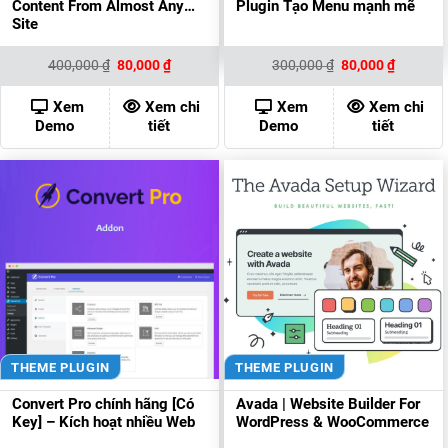
Content From Almost Any
Plugin Tạo Menu mạnh mẽ
Site
Giá
Giá
Giá
Giá
400,000
₫
80,000
₫
300,000
₫
80,000
₫
gốc
hiện
gốc
hiện
là:
tại
là:
tại
400,000 ₫.
là:
300,000 ₫.
là:
Xem
Xem chi
Xem
Xem chi
80,000 ₫.
80,000 ₫
Demo
tiết
Demo
tiết
THEME PLUGIN
THEME PLUGIN
Convert Pro chính hãng [Có
Avada | Website Builder For
Key] – Kích hoạt nhiều Web
WordPress & WooCommerce