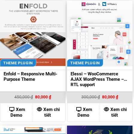
THEME PLUGIN
THEME PLUGIN
Enfold – Responsive Multi-
Elessi – WooCommerce
Purpose Theme
AJAX WordPress Theme –
RTL support
Giá
Giá
Giá
Giá
450,000
₫
80,000
₫
300,000
₫
80,000
₫
gốc
hiện
gốc
hiện
là:
tại
là:
tại
450,000 ₫.
là:
300,000 ₫.
là:
Xem
Xem chi
Xem
Xem chi
80,000 ₫.
80,000 ₫
Demo
tiết
Demo
tiết