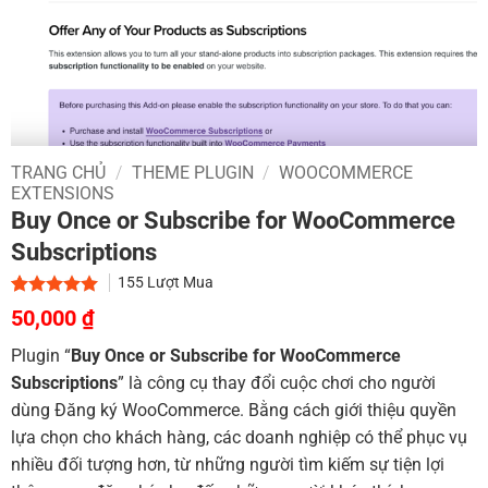
TRANG CHỦ
/
THEME PLUGIN
/
WOOCOMMERCE
EXTENSIONS
Buy Once or Subscribe for WooCommerce
Subscriptions
155
Lượt Mua
Giá
Giá
5.00
2
trên 5
50,000
₫
dựa trên
gốc
hiện
đánh giá
Plugin “
Buy Once or Subscribe for WooCommerce
là:
tại
Subscriptions
” là công cụ thay đổi cuộc chơi cho người
800,000 ₫.
là:
dùng Đăng ký WooCommerce. Bằng cách giới thiệu quyền
50,000 ₫.
lựa chọn cho khách hàng, các doanh nghiệp có thể phục vụ
nhiều đối tượng hơn, từ những người tìm kiếm sự tiện lợi