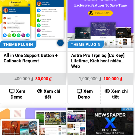
THEME PLUGIN
THEME PLUGIN
All in One Support Button +
Astra Pro Trọn bộ [Có Key]
Callback Request
Lifetime, Kích hoạt nhiều
Web
Giá
Giá
Giá
Giá
400,000
₫
80,000
₫
1,000,000
₫
100,000
₫
gốc
hiện
gốc
hiện
là:
tại
là:
tại
400,000 ₫.
là:
1,000,000 ₫.
là:
Xem
Xem chi
Xem
Xem chi
80,000 ₫.
100,00
Demo
tiết
Demo
tiết