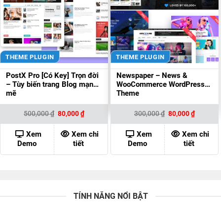
THEME PLUGIN
THEME PLUGIN
PostX Pro [Có Key] Trọn đời
Newspaper – News &
– Tùy biến trang Blog mạnh
WooCommerce WordPress
mẽ
Theme
Giá
Giá
Giá
Giá
500,000
₫
80,000
₫
300,000
₫
80,000
₫
gốc
hiện
gốc
hiện
là:
tại
là:
tại
500,000 ₫.
là:
300,000 ₫.
là:
Xem
Xem chi
Xem
Xem chi
80,000 ₫.
80,000 ₫
Demo
tiết
Demo
tiết
TÍNH NĂNG NỔI BẬT