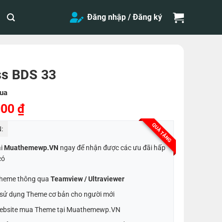
Đăng nhập / Đăng ký
s BDS 33
ua
Giá
000
₫
hiện
QUÀ TẶNG
:
tại
,000 ₫.
là:
ại
Muathemewp.VN
ngay để nhận được các ưu đãi hấp
200,000 ₫.
có
 Theme thông qua
Teamview / Ultraviewer
t sử dụng Theme cơ bản cho người mới
ebsite mua Theme tại Muathemewp.VN