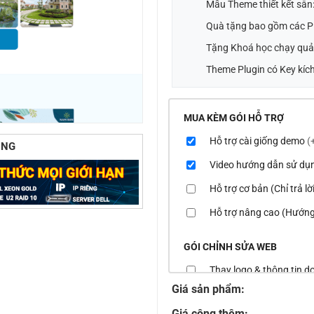
Mẫu Theme thiết kết sẵn
Quà tặng bao gồm các Pl
Tặng Khoá học chạy quả
Theme Plugin có Key kích
MUA KÈM GÓI HỖ TRỢ
Hỗ trợ cài giống demo
(
ÙNG
Video hướng dẫn sử dụ
Hỗ trợ cơ bản (Chỉ trả l
Hỗ trợ nâng cao (Hướng
GÓI CHỈNH SỬA WEB
Thay logo & thông tin 
Giá sản phẩm:
Đổi màu chủ đạo của th
Giá cộng thêm: