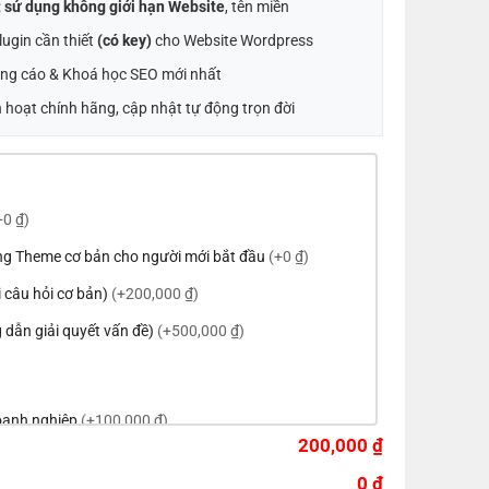
:
sử dụng không giới hạn Website
, tên miền
ugin cần thiết
(có key)
cho Website Wordpress
ng cáo & Khoá học SEO mới nhất
 hoạt chính hãng, cập nhật tự động trọn đời
+0 ₫)
ng Theme cơ bản cho người mới bắt đầu
(+0 ₫)
ời câu hỏi cơ bản)
(+200,000 ₫)
 dẫn giải quyết vấn đề)
(+500,000 ₫)
doanh nghiệp
(+100,000 ₫)
200,000 ₫
eme theo tông màu của logo
(+200,000 ₫)
0 ₫