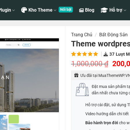
lugin
Kho Theme
Blog
Hỗ trợ
Trang Chủ
/
Bất Động Sản
Theme wordpres
37
Lượt M
5.00
1
trên
Giá
1,000,000
₫
200,
5 dựa
gốc
trên
đánh
Ưu đãi tại MuaThemeWP.VN
là:
giá
1,000
Đặt mua sản phẩm t
dẫn nhất chưa từng 
Hỗ trợ cài đặt, sử dụng
Video hướng dẫn chi tiế
Bảo hành trọn đời
cho w