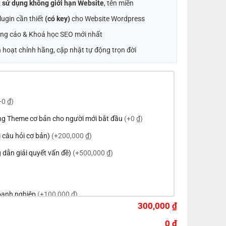
:
sử dụng không giới hạn Website
, tên miền
ugin cần thiết
(có key)
cho Website Wordpress
ng cáo & Khoá học SEO mới nhất
 hoạt chính hãng, cập nhật tự động trọn đời
+0 ₫)
ng Theme cơ bản cho người mới bắt đầu
(+0 ₫)
ời câu hỏi cơ bản)
(+200,000 ₫)
 dẫn giải quyết vấn đề)
(+500,000 ₫)
doanh nghiệp
(+100,000 ₫)
300,000 ₫
eme theo tông màu của logo
(+200,000 ₫)
0 ₫