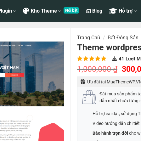
lugin
Kho Theme
Blog
Hỗ trợ
Trang Chủ
/
Bất Động Sản
Theme wordpres
41
Lượt M
5.00
1
trên
Giá
1,000,000
₫
300,
5 dựa
gốc
trên
đánh
Ưu đãi tại MuaThemeWP.VN
là:
giá
1,000
Đặt mua sản phẩm t
dẫn nhất chưa từng 
Hỗ trợ cài đặt, sử dụng
Video hướng dẫn chi tiế
Bảo hành trọn đời
cho w