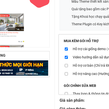
Mẫu Theme thiết kết sẵn
Quà tặng bao gồm các Pl
Tặng Khoá học chạy quả
Theme Plugin có Key kích
MUA KÈM GÓI HỖ TRỢ
Hỗ trợ cài giống demo
(
ÙNG
Video hướng dẫn sử dụ
Hỗ trợ cơ bản (Chỉ trả l
Hỗ trợ nâng cao (Hướng
GÓI CHỈNH SỬA WEB
Thay logo & thông tin 
Giá sản phẩm:
Đổi màu chủ đạo của th
Giá cộng thêm: