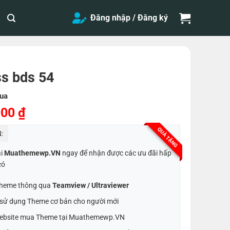
Đăng nhập / Đăng ký
s bds 54
ua
Giá
000
₫
hiện
QUÀ TẶNG
:
tại
,000 ₫.
là:
ại
Muathemewp.VN
ngay để nhận được các ưu đãi hấp
300,000 ₫.
có
 Theme thông qua
Teamview / Ultraviewer
t sử dụng Theme cơ bản cho người mới
ebsite mua Theme tại Muathemewp.VN