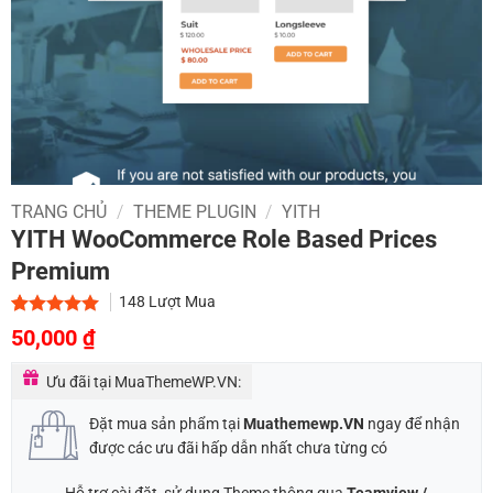
TRANG CHỦ
/
THEME PLUGIN
/
YITH
YITH WooCommerce Role Based Prices
Premium
148
Lượt Mua
Giá
Giá
5.00
1
trên 5
50,000
₫
dựa trên
gốc
hiện
đánh giá
Ưu đãi tại MuaThemeWP.VN:
là:
tại
700,000 ₫.
là:
Đặt mua sản phẩm tại
Muathemewp.VN
ngay để nhận
50,000 ₫.
được các ưu đãi hấp dẫn nhất chưa từng có