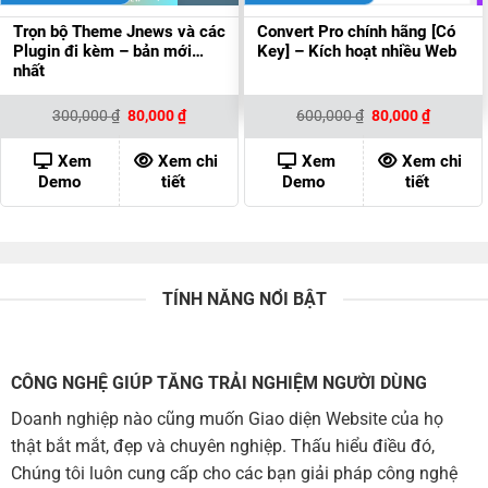
Trọn bộ Theme Jnews và các
Convert Pro chính hãng [Có
Plugin đi kèm – bản mới
Key] – Kích hoạt nhiều Web
nhất
Giá
Giá
Giá
Giá
300,000
₫
80,000
₫
600,000
₫
80,000
₫
gốc
hiện
gốc
hiện
là:
tại
là:
tại
300,000 ₫.
là:
600,000 ₫.
là:
Xem
Xem chi
Xem
Xem chi
80,000 ₫.
80,000 ₫
Demo
tiết
Demo
tiết
TÍNH NĂNG NỔI BẬT
CÔNG NGHỆ GIÚP TĂNG TRẢI NGHIỆM NGƯỜI DÙNG
Doanh nghiệp nào cũng muốn Giao diện Website của họ
thật bắt mắt, đẹp và chuyên nghiệp. Thấu hiểu điều đó,
Chúng tôi luôn cung cấp cho các bạn giải pháp công nghệ