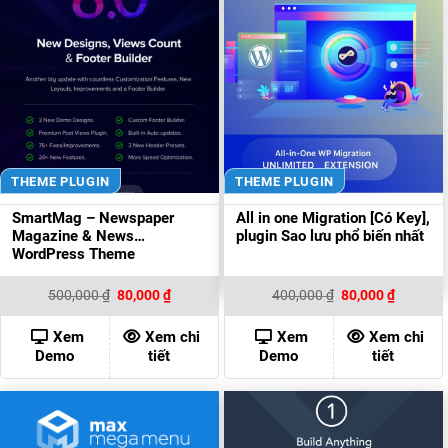
THEME PLUGIN
THEME PLUGIN
SmartMag – Newspaper
All in one Migration [Có Key],
Magazine & News
plugin Sao lưu phổ biến nhất
WordPress Theme
Giá
Giá
Giá
Giá
500,000
₫
80,000
₫
400,000
₫
80,000
₫
gốc
hiện
gốc
hiện
là:
tại
là:
tại
500,000 ₫.
là:
400,000 ₫.
là:
Xem
Xem chi
Xem
Xem chi
80,000 ₫.
80,000 ₫
Demo
tiết
Demo
tiết