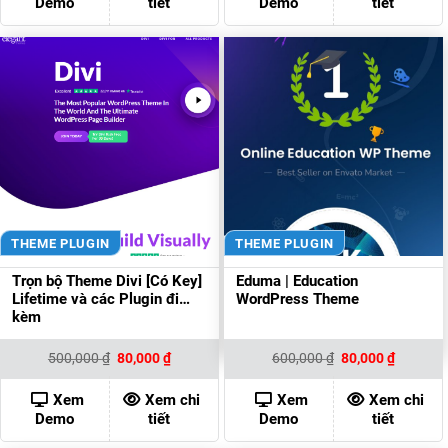
Demo
tiết
Demo
tiết
THEME PLUGIN
THEME PLUGIN
Trọn bộ Theme Divi [Có Key]
Eduma | Education
Lifetime và các Plugin đi
WordPress Theme
kèm
Giá
Giá
Giá
Giá
500,000
₫
80,000
₫
600,000
₫
80,000
₫
gốc
hiện
gốc
hiện
là:
tại
là:
tại
500,000 ₫.
là:
600,000 ₫.
là:
Xem
Xem chi
Xem
Xem chi
80,000 ₫.
80,000 ₫
Demo
tiết
Demo
tiết