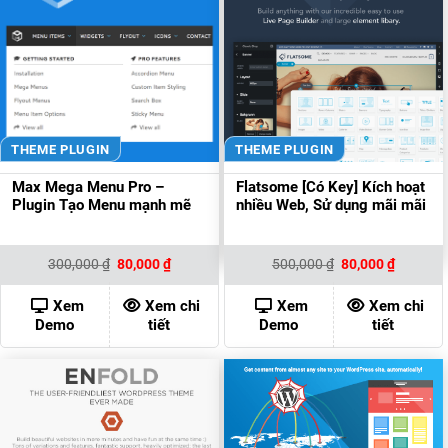
THEME PLUGIN
THEME PLUGIN
Max Mega Menu Pro –
Flatsome [Có Key] Kích hoạt
Plugin Tạo Menu mạnh mẽ
nhiều Web, Sử dụng mãi mãi
Giá
Giá
Giá
Giá
300,000
₫
80,000
₫
500,000
₫
80,000
₫
gốc
hiện
gốc
hiện
là:
tại
là:
tại
300,000 ₫.
là:
500,000 ₫.
là:
Xem
Xem chi
Xem
Xem chi
80,000 ₫.
80,000 ₫
Demo
tiết
Demo
tiết