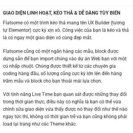
GIAO DIỆN LINH HOẠT, KÉO THẢ & DỄ DÀNG TÙY BIẾN
Flatsome có một trình kéo thả mang tên UX Builder (tương
tự Elementor) cực kỳ xịn xò. Công việc của bạn là kéo và thả
là có ngay một giao diện vô cùng đẹp mắt.
Flatsome cũng có một ngân hàng các mẫu, block được
dựng sẵn để bạn import chúng vào dự án Web bạn với một
cú nhấp chuột. Chúng được thiết kế từ các chuyên gia
coding hàng đầu, số lượng cũng cực kỳ lớn lên đến hàng
trăm mẫu và block cho bạn thoải mái lựa chọn.
Với tính năng Live Time bạn quan sát được những thay đổi
trong thời gian thực, điều này có nghĩa là bạn có thể vừa
chỉnh sửa giao diện vừa thấy được nó thay đổi như thế nào
ngay tức thì, không có thời gian trễ và bạn cũng không phải
load lại trang như các Theme khác.