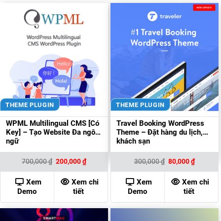
THEME PLUGIN
THEME PLUGIN
WPML Multilingual CMS [Có
Travel Booking WordPress
Key] – Tạo Website Đa ngôn
Theme – Đặt hàng du lịch,
ngữ
khách sạn
Giá
Giá
Giá
Giá
700,000
₫
200,000
₫
300,000
₫
80,000
₫
gốc
hiện
gốc
hiện
là:
tại
là:
tại
700,000 ₫.
là:
300,000 ₫.
là:
Xem
Xem chi
Xem
Xem chi
200,000 ₫.
80,000 ₫
Demo
tiết
Demo
tiết