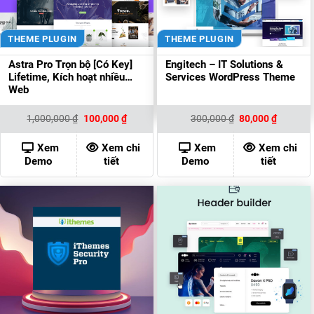
THEME PLUGIN
THEME PLUGIN
Astra Pro Trọn bộ [Có Key]
Engitech – IT Solutions &
Lifetime, Kích hoạt nhiều
Services WordPress Theme
Web
Giá
Giá
Giá
Giá
1,000,000
₫
100,000
₫
300,000
₫
80,000
₫
gốc
hiện
gốc
hiện
là:
tại
là:
tại
1,000,000 ₫.
là:
300,000 ₫.
là:
Xem
Xem chi
Xem
Xem chi
100,000 ₫.
80,000 ₫
Demo
tiết
Demo
tiết