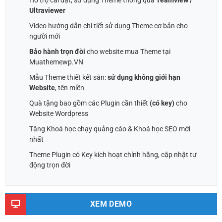
Hỗ trợ cài đặt, sử dụng Theme thông qua
Teamview /
Ultraviewer
Video hướng dẫn chi tiết sử dụng Theme cơ bản cho
người mới
Bảo hành trọn đời
cho website mua Theme tại
Muathemewp.VN
Mẫu Theme thiết kết sẵn:
sử dụng không giới hạn
Website
, tên miền
Quà tặng bao gồm các Plugin cần thiết
(có key)
cho
Website Wordpress
Tặng Khoá học chạy quảng cáo & Khoá học SEO mới
nhất
Theme Plugin có Key kích hoạt chính hãng, cập nhật tự
động trọn đời
XEM DEMO