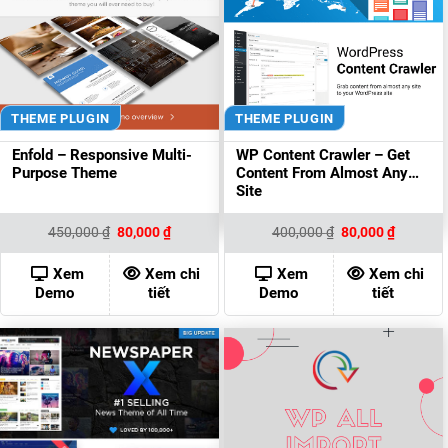
THEME PLUGIN
THEME PLUGIN
Enfold – Responsive Multi-
WP Content Crawler – Get
Purpose Theme
Content From Almost Any
Site
Giá
Giá
Giá
Giá
450,000
₫
80,000
₫
400,000
₫
80,000
₫
gốc
hiện
gốc
hiện
là:
tại
là:
tại
450,000 ₫.
là:
400,000 ₫.
là:
Xem
Xem chi
Xem
Xem chi
80,000 ₫.
80,000 ₫
Demo
tiết
Demo
tiết