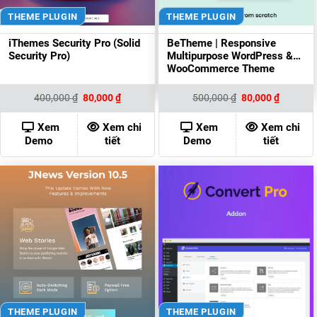
THEME PLUGIN
THEME PLUGIN
iThemes Security Pro (Solid
BeTheme | Responsive
Security Pro)
Multipurpose WordPress &
WooCommerce Theme
Giá
Giá
Giá
Giá
400,000
₫
80,000
₫
500,000
₫
80,000
₫
gốc
hiện
gốc
hiện
là:
tại
là:
tại
400,000 ₫.
là:
500,000 ₫.
là:
Xem
Xem chi
Xem
Xem chi
80,000 ₫.
80,000 ₫
Demo
tiết
Demo
tiết
THEME PLUGIN
THEME PLUGIN