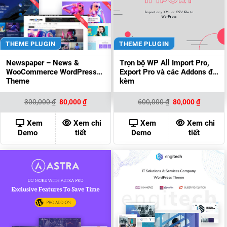
THEME PLUGIN
THEME PLUGIN
Newspaper – News &
Trọn bộ WP All Import Pro,
WooCommerce WordPress
Export Pro và các Addons đi
Theme
kèm
Giá
Giá
Giá
Giá
300,000
₫
80,000
₫
600,000
₫
80,000
₫
gốc
hiện
gốc
hiện
là:
tại
là:
tại
300,000 ₫.
là:
600,000 ₫.
là:
Xem
Xem chi
Xem
Xem chi
80,000 ₫.
80,000 ₫
Demo
tiết
Demo
tiết