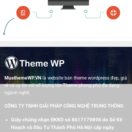
MuathemeWP.VN
là website bán theme wordpress đẹp, giá
rẻ và uy tín với số lượng lớn Theme phong phú đa dạng
ngành nghề.
CÔNG TY TNHH GIẢI PHÁP CÔNG NGHỆ TRUNG THÔNG
Giấy chứng nhận ĐKKD số 8617179898 do Sở Kế
Hoạch và Đầu Tư Thành Phố Hà Nội cấp ngày