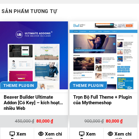
SẢN PHẨM TƯƠNG TỰ
THEME PLUGIN
THEME PLUGIN
Beaver Builder Ultimate
Trọn Bộ Full Theme + Plugin
Addon [Có Key] – kích hoạt
của Mythemeshop
nhiều Web
Giá
Giá
Giá
Giá
450,000
₫
80,000
₫
900,000
₫
80,000
₫
gốc
hiện
gốc
hiện
là:
tại
là:
tại
450,000 ₫.
là:
900,000 ₫.
là:
Xem
Xem chi
Xem
Xem chi
80,000 ₫.
80,000 ₫