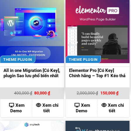
THEME PLUGIN
THEME PLUGIN
All in one Migration [Có Key],
Elementor Pro [Có Key]
plugin Sao lưu phổ biến nhất
Chính hãng – Top #1 Kéo thả
Giá
Giá
Giá
Giá
400,000
₫
80,000
₫
2,000,000
₫
150,000
₫
gốc
hiện
gốc
hiện
là:
tại
là:
tại
400,000 ₫.
là:
2,000,000 ₫.
là:
Xem
Xem chi
Xem
Xem chi
80,000 ₫.
150,00
Demo
tiết
Demo
tiết