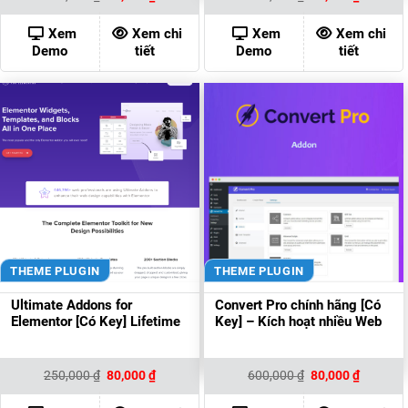
gốc
hiện
gốc
hiện
là:
tại
là:
tại
400,000 ₫.
là:
600,000 ₫.
là:
Xem
Xem chi
Xem
Xem chi
80,000 ₫.
80,000 ₫
Demo
tiết
Demo
tiết
THEME PLUGIN
THEME PLUGIN
Ultimate Addons for
Convert Pro chính hãng [Có
Elementor [Có Key] Lifetime
Key] – Kích hoạt nhiều Web
Giá
Giá
Giá
Giá
250,000
₫
80,000
₫
600,000
₫
80,000
₫
gốc
hiện
gốc
hiện
là:
tại
là:
tại