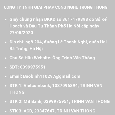
CÔNG TY TNHH GIẢI PHÁP CÔNG NGHỆ TRUNG THÔNG
Giấy chứng nhận ĐKKD số 8617179898 do Sở Kế
Hoạch và Đầu Tư Thành Phố Hà Nội cấp ngày
27/05/2020
Địa chỉ: ngõ 204, đường Lê Thanh Nghị, quận Hai
Bà Trưng, Hà Nội
Chủ Sở Hữu Website: Ông Trịnh Văn Thông
SĐT: 0399975951
Email: Baobinh110297@gmail.com
STK 1: Vietcombank, 1037096894, TRINH VAN
THONG
STK 2: MB Bank, 0399975951, TRINH VAN THONG
STK 3: ACB, 23347647, TRINH VAN THONG