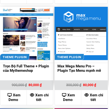
THEME PLUGIN
THEME PLUGIN
Trọn Bộ Full Theme + Plugin
Max Mega Menu Pro –
của Mythemeshop
Plugin Tạo Menu mạnh mẽ
Giá
Giá
Giá
Giá
900,000
₫
80,000
₫
300,000
₫
80,000
₫
gốc
hiện
gốc
hiện
là:
tại
là:
tại
900,000 ₫.
là:
300,000 ₫.
là:
Xem
Xem chi
Xem
Xem chi
80,000 ₫.
80,000 ₫
Demo
tiết
Demo
tiết