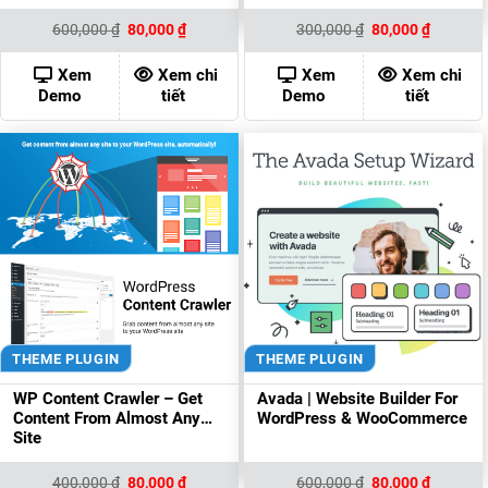
Giá
Giá
Giá
Giá
600,000
₫
80,000
₫
300,000
₫
80,000
₫
gốc
hiện
gốc
hiện
là:
tại
là:
tại
600,000 ₫.
là:
300,000 ₫.
là:
Xem
Xem chi
Xem
Xem chi
80,000 ₫.
80,000 ₫
Demo
tiết
Demo
tiết
THEME PLUGIN
THEME PLUGIN
WP Content Crawler – Get
Avada | Website Builder For
Content From Almost Any
WordPress & WooCommerce
Site
Giá
Giá
Giá
Giá
400,000
₫
80,000
₫
600,000
₫
80,000
₫