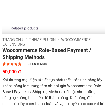
TRANG CHỦ
/
THEME PLUGIN
/
WOOCOMMERCE
EXTENSIONS
Woocommerce Role-Based Payment /
Shipping Methods
121
Lượt Mua
Giá
Giá
5.00
1
trên 5
50,000
₫
dựa trên
gốc
hiện
đánh giá
Khi thương mại điện tử tiếp tục phát triển, các tính năng lấy
là:
tại
khách hàng làm trung tâm như plugin Woocommerce Role-
700,000 ₫.
là:
Based Payment / Shipping Methods nổi bật như những
50,000 ₫.
công cụ không thể thiếu để thành công. Khả năng điều
chỉnh các tùy chọn thanh toán và vận chuyển cho các vai trò