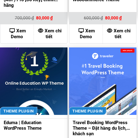
hãng
Giá
Giá
Giá
Giá
700,000
₫
80,000
₫
600,000
₫
80,000
₫
gốc
hiện
gốc
hiện
là:
tại
là:
tại
700,000 ₫.
là:
600,000 ₫.
là:
Xem
Xem chi
Xem
Xem chi
80,000 ₫.
80,000 ₫
Demo
tiết
Demo
tiết
THEME PLUGIN
THEME PLUGIN
Eduma | Education
Travel Booking WordPress
WordPress Theme
Theme – Đặt hàng du lịch,
khách sạn