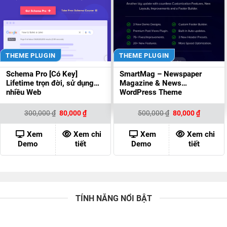
THEME PLUGIN
THEME PLUGIN
Schema Pro [Có Key]
SmartMag – Newspaper
Lifetime trọn đời, sử dụng
Magazine & News
nhiều Web
WordPress Theme
Giá
Giá
Giá
Giá
300,000
₫
80,000
₫
500,000
₫
80,000
₫
gốc
hiện
gốc
hiện
là:
tại
là:
tại
300,000 ₫.
là:
500,000 ₫.
là:
Xem
Xem chi
Xem
Xem chi
80,000 ₫.
80,000 ₫
Demo
tiết
Demo
tiết
TÍNH NĂNG NỔI BẬT