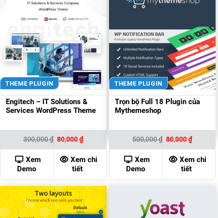
THEME PLUGIN
THEME PLUGIN
Engitech – IT Solutions &
Trọn bộ Full 18 Plugin của
Services WordPress Theme
Mythemeshop
Giá
Giá
Giá
Giá
300,000
₫
80,000
₫
500,000
₫
80,000
₫
gốc
hiện
gốc
hiện
là:
tại
là:
tại
300,000 ₫.
là:
500,000 ₫.
là:
Xem
Xem chi
Xem
Xem chi
80,000 ₫.
80,000 ₫
Demo
tiết
Demo
tiết