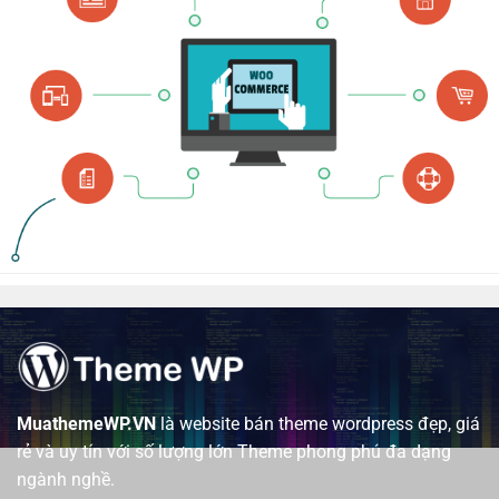
MuathemeWP.VN
là website bán theme wordpress đẹp, giá
rẻ và uy tín với số lượng lớn Theme phong phú đa dạng
ngành nghề.