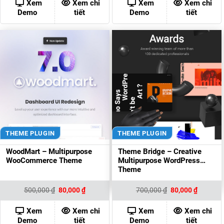
250,000 ₫.
là:
600,000 ₫.
là:
Xem
Xem chi
Xem
Xem chi
80,000 ₫.
80,000 ₫
Demo
tiết
Demo
tiết
THEME PLUGIN
THEME PLUGIN
WoodMart – Multipurpose
Theme Bridge – Creative
WooCommerce Theme
Multipurpose WordPress
Theme
Giá
Giá
Giá
Giá
500,000
₫
80,000
₫
700,000
₫
80,000
₫
gốc
hiện
gốc
hiện
là:
tại
là:
tại
500,000 ₫.
là:
700,000 ₫.
là:
Xem
Xem chi
Xem
Xem chi
80,000 ₫.
80,000 ₫
Demo
tiết
Demo
tiết