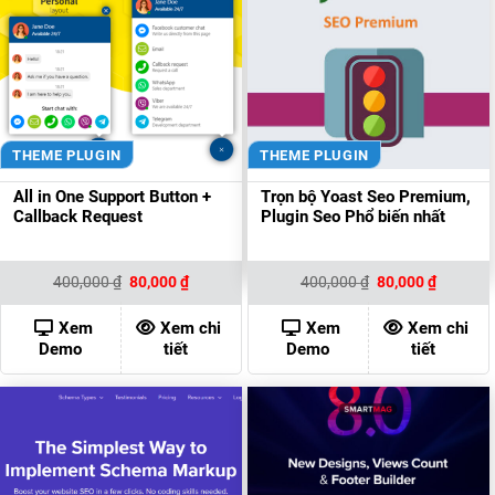
THEME PLUGIN
THEME PLUGIN
All in One Support Button +
Trọn bộ Yoast Seo Premium,
Callback Request
Plugin Seo Phổ biến nhất
Giá
Giá
Giá
Giá
400,000
₫
80,000
₫
400,000
₫
80,000
₫
gốc
hiện
gốc
hiện
là:
tại
là:
tại
400,000 ₫.
là:
400,000 ₫.
là:
Xem
Xem chi
Xem
Xem chi
80,000 ₫.
80,000 ₫
Demo
tiết
Demo
tiết