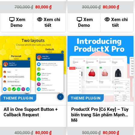
Giá
Giá
Giá
Giá
700,000
₫
80,000
₫
300,000
₫
80,000
₫
gốc
hiện
gốc
hiện
là:
tại
là:
tại
700,000 ₫.
là:
300,000 ₫.
là:
Xem
Xem chi
Xem
Xem chi
80,000 ₫.
80,000 ₫
Demo
tiết
Demo
tiết
THEME PLUGIN
THEME PLUGIN
All in One Support Button +
ProductX Pro [Có Key] – Tùy
Callback Request
biến trang Sản phẩm Mạnh
Mẽ
Giá
Giá
Giá
Giá
400,000
₫
80,000
₫
500,000
₫
80,000
₫