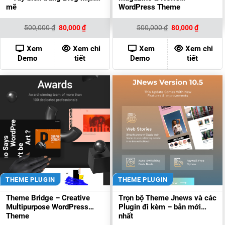
mẽ
WordPress Theme
Giá
Giá
Giá
Giá
500,000
₫
80,000
₫
500,000
₫
80,000
₫
gốc
hiện
gốc
hiện
là:
tại
là:
tại
500,000 ₫.
là:
500,000 ₫.
là:
Xem
Xem chi
Xem
Xem chi
80,000 ₫.
80,000 ₫
Demo
tiết
Demo
tiết
THEME PLUGIN
THEME PLUGIN
Theme Bridge – Creative
Trọn bộ Theme Jnews và các
Multipurpose WordPress
Plugin đi kèm – bản mới
Theme
nhất