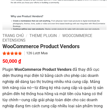
TRANG CHỦ
/
THEME PLUGIN
/
WOOCOMMERCE
EXTENSIONS
WooCommerce Product Vendors
126
Lượt Mua
Giá
Giá
5.00
2
trên 5
50,000
₫
dựa trên
gốc
hiện
đánh giá
Plugin
WooCommerce Product Vendors
đã thay đổi cục
là:
tại
diện thương mại điện tử bằng cách cho phép các doanh
800,000 ₫.
là:
nghiệp dễ dàng tạo thị trường nhiều nhà cung cấp. Mảng
50,000 ₫.
tính năng của nó—từ đăng ký nhà cung cấp và quản lý sản
phẩm đến hệ thống hoa hồng và mặt tiền cửa hàng có thể
tùy chỉnh—cung cấp giải pháp toàn diện cho các doanh
nghiệp đang tìm cách cung cấp nhiều loại sản phẩm trong