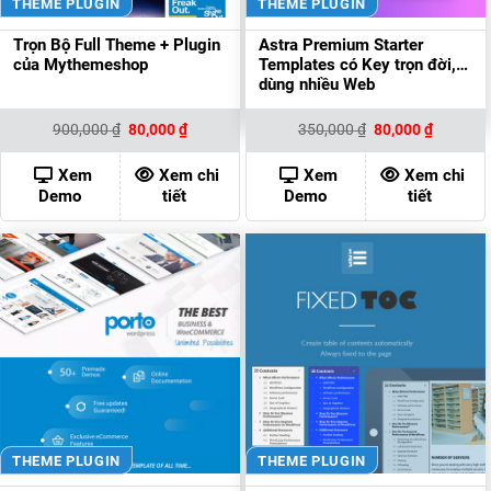
THEME PLUGIN
THEME PLUGIN
Trọn Bộ Full Theme + Plugin
Astra Premium Starter
của Mythemeshop
Templates có Key trọn đời,
dùng nhiều Web
Giá
Giá
Giá
Giá
900,000
₫
80,000
₫
350,000
₫
80,000
₫
gốc
hiện
gốc
hiện
là:
tại
là:
tại
900,000 ₫.
là:
350,000 ₫.
là:
Xem
Xem chi
Xem
Xem chi
80,000 ₫.
80,000 ₫
Demo
tiết
Demo
tiết
THEME PLUGIN
THEME PLUGIN