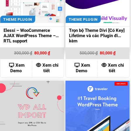
THEME PLUGIN
THEME PLUGIN
Elessi – WooCommerce
Trọn bộ Theme Divi [Có Key]
AJAX WordPress Theme –
Lifetime và các Plugin đi
RTL support
kèm
Giá
Giá
Giá
Giá
300,000
₫
80,000
₫
500,000
₫
80,000
₫
gốc
hiện
gốc
hiện
là:
tại
là:
tại
300,000 ₫.
là:
500,000 ₫.
là:
Xem
Xem chi
Xem
Xem chi
80,000 ₫.
80,000 ₫
Demo
tiết
Demo
tiết