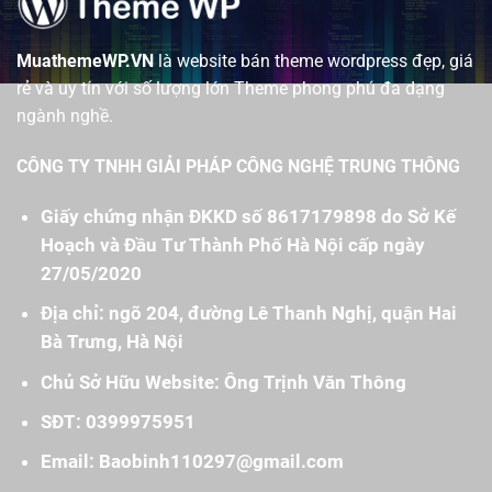
MuathemeWP.VN
là website bán theme wordpress đẹp, giá
rẻ và uy tín với số lượng lớn Theme phong phú đa dạng
ngành nghề.
CÔNG TY TNHH GIẢI PHÁP CÔNG NGHỆ TRUNG THÔNG
Giấy chứng nhận ĐKKD số 8617179898 do Sở Kế
Hoạch và Đầu Tư Thành Phố Hà Nội cấp ngày
27/05/2020
Địa chỉ: ngõ 204, đường Lê Thanh Nghị, quận Hai
Bà Trưng, Hà Nội
Chủ Sở Hữu Website: Ông Trịnh Văn Thông
SĐT: 0399975951
Email: Baobinh110297@gmail.com