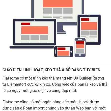
GIAO DIỆN LINH HOẠT, KÉO THẢ & DỄ DÀNG TÙY BIẾN
Flatsome có một trình kéo thả mang tên UX Builder (tương
tự Elementor) cực kỳ xịn xò. Công việc của bạn là kéo và thả
là có ngay một giao diện vô cùng đẹp mắt.
Flatsome cũng có một ngân hàng các mẫu, block được
dựng sẵn để bạn import chúng vào dự án Web bạn với một