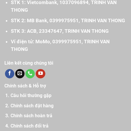
STK 1: Vietcombank, 1037096894, TRINH VAN
THONG
STK 2: MB Bank, 0399975951, TRINH VAN THONG
STK 3: ACB, 23347647, TRINH VAN THONG
Ví điện tử: MoMo, 0399975951, TRINH VAN
THONG
Liên kết cùng chúng tôi
Chính sách & Hỗ trợ
Câu hỏi thường gặp
Chính sách đặt hàng
Chính sách hoàn trả
Chính sách đổi trả