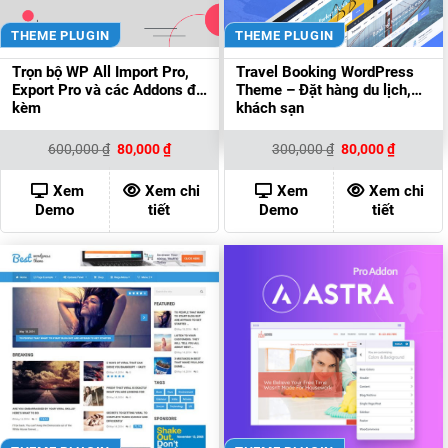
THEME PLUGIN
THEME PLUGIN
Trọn bộ WP All Import Pro,
Travel Booking WordPress
Export Pro và các Addons đi
Theme – Đặt hàng du lịch,
kèm
khách sạn
Giá
Giá
Giá
Giá
600,000
₫
80,000
₫
300,000
₫
80,000
₫
gốc
hiện
gốc
hiện
là:
tại
là:
tại
600,000 ₫.
là:
300,000 ₫.
là:
Xem
Xem chi
Xem
Xem chi
80,000 ₫.
80,000 ₫
Demo
tiết
Demo
tiết