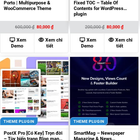
Porto | Multipurpose &
Fixed TOC – Table Of
WooCommerce Theme
Contents for WordPress
plugin
Giá
Giá
Giá
Giá
600,000
₫
80,000
₫
200,000
₫
80,000
₫
gốc
hiện
gốc
hiện
là:
tại
là:
tại
600,000 ₫.
là:
200,000 ₫.
là:
Xem
Xem chi
Xem
Xem chi
80,000 ₫.
80,000 ₫
Demo
tiết
Demo
tiết
THEME PLUGIN
THEME PLUGIN
PostX Pro [Có Key] Trọn đời
SmartMag – Newspaper
– Tùy biến trang Blog mạnh
Magazine & News