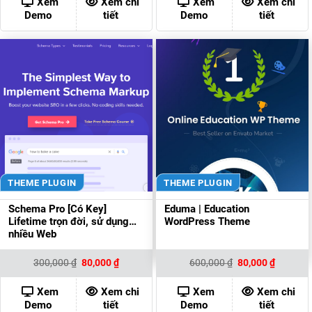
Xem
Xem chi
Xem
Xem chi
80,000 ₫.
80,000 ₫
Demo
tiết
Demo
tiết
THEME PLUGIN
THEME PLUGIN
Schema Pro [Có Key]
Eduma | Education
Lifetime trọn đời, sử dụng
WordPress Theme
nhiều Web
Giá
Giá
Giá
Giá
300,000
₫
80,000
₫
600,000
₫
80,000
₫
gốc
hiện
gốc
hiện
là:
tại
là:
tại
300,000 ₫.
là:
600,000 ₫.
là:
Xem
Xem chi
Xem
Xem chi
80,000 ₫.
80,000 ₫
Demo
tiết
Demo
tiết