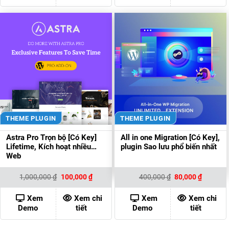
THEME PLUGIN
THEME PLUGIN
Astra Pro Trọn bộ [Có Key]
All in one Migration [Có Key],
Lifetime, Kích hoạt nhiều
plugin Sao lưu phổ biến nhất
Web
Giá
Giá
Giá
Giá
1,000,000
₫
100,000
₫
400,000
₫
80,000
₫
gốc
hiện
gốc
hiện
là:
tại
là:
tại
1,000,000 ₫.
là:
400,000 ₫.
là:
Xem
Xem chi
Xem
Xem chi
100,000 ₫.
80,000 ₫
Demo
tiết
Demo
tiết