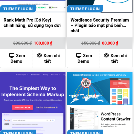
THEME PLUGIN
THEME PLUGIN
Rank Math Pro [Có Key]
Wordfence Security Premium
chính hãng, sử dụng trọn đời
– Plugin bảo mật phổ biến
nhất
Giá
Giá
Giá
Giá
300,000
₫
100,000
₫
650,000
₫
80,000
₫
gốc
hiện
gốc
hiện
là:
tại
là:
tại
300,000 ₫.
là:
650,000 ₫.
là:
Xem
Xem chi
Xem
Xem chi
100,000 ₫.
80,000 ₫
Demo
tiết
Demo
tiết
THEME PLUGIN
THEME PLUGIN