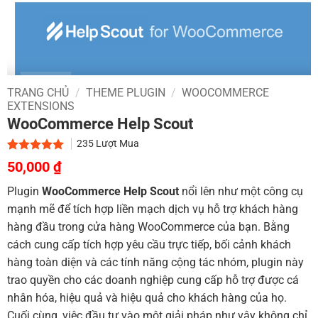
TRANG CHỦ
/
THEME PLUGIN
/
WOOCOMMERCE
EXTENSIONS
WooCommerce Help Scout
235
Lượt Mua
Giá
Giá
5.00
1
trên 5
50,000
₫
dựa trên
gốc
hiện
đánh giá
Plugin
WooCommerce Help Scout
nổi lên như một công cụ
là:
tại
mạnh mẽ để tích hợp liền mạch dịch vụ hỗ trợ khách hàng
800,000 ₫.
là:
hàng đầu trong cửa hàng WooCommerce của bạn. Bằng
50,000 ₫.
cách cung cấp tích hợp yêu cầu trực tiếp, bối cảnh khách
hàng toàn diện và các tính năng cộng tác nhóm, plugin này
trao quyền cho các doanh nghiệp cung cấp hỗ trợ được cá
nhân hóa, hiệu quả và hiệu quả cho khách hàng của họ.
Cuối cùng, việc đầu tư vào một giải pháp như vậy không chỉ