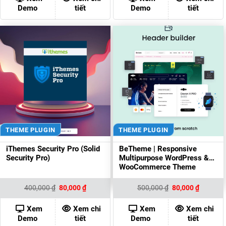
80,000 ₫.
80,000 ₫
Demo
tiết
Demo
tiết
THEME PLUGIN
THEME PLUGIN
iThemes Security Pro (Solid
BeTheme | Responsive
Security Pro)
Multipurpose WordPress &
WooCommerce Theme
Giá
Giá
Giá
Giá
400,000
₫
80,000
₫
500,000
₫
80,000
₫
gốc
hiện
gốc
hiện
là:
tại
là:
tại
400,000 ₫.
là:
500,000 ₫.
là:
Xem
Xem chi
Xem
Xem chi
80,000 ₫.
80,000 ₫
Demo
tiết
Demo
tiết