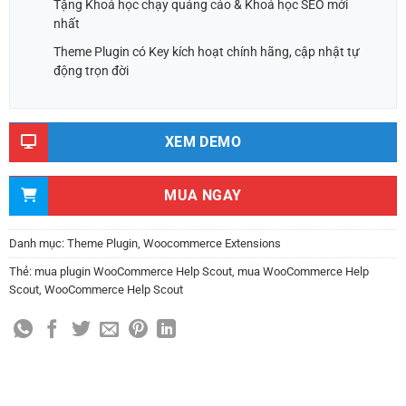
Tặng Khoá học chạy quảng cáo & Khoá học SEO mới
nhất
Theme Plugin có Key kích hoạt chính hãng, cập nhật tự
động trọn đời
XEM DEMO
MUA NGAY
Danh mục:
Theme Plugin
,
Woocommerce Extensions
Thẻ:
mua plugin WooCommerce Help Scout
,
mua WooCommerce Help
Scout
,
WooCommerce Help Scout