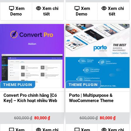
là:
tại
là:
tại
500,000 ₫.
là:
500,000 ₫.
là:
Xem
Xem chi
Xem
Xem chi
80,000 ₫.
80,000 ₫
Demo
tiết
Demo
tiết
THEME PLUGIN
THEME PLUGIN
Convert Pro chính hãng [Có
Porto | Multipurpose &
Key] – Kích hoạt nhiều Web
WooCommerce Theme
Giá
Giá
Giá
Giá
600,000
₫
80,000
₫
600,000
₫
80,000
₫
gốc
hiện
gốc
hiện
là:
tại
là:
tại
600,000 ₫.
là:
600,000 ₫.
là:
Xem
Xem chi
Xem
Xem chi