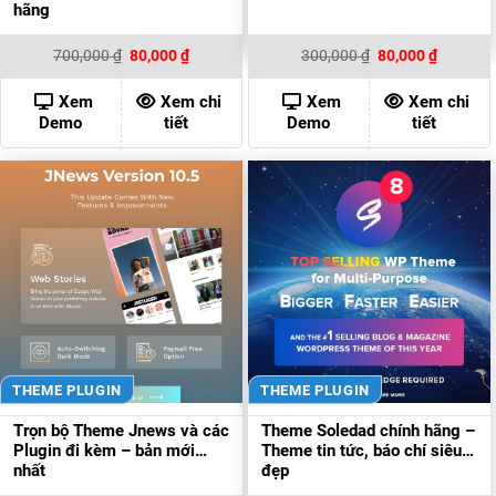
hãng
Giá
Giá
Giá
Giá
700,000
₫
80,000
₫
300,000
₫
80,000
₫
gốc
hiện
gốc
hiện
là:
tại
là:
tại
700,000 ₫.
là:
300,000 ₫.
là:
Xem
Xem chi
Xem
Xem chi
80,000 ₫.
80,000 ₫
Demo
tiết
Demo
tiết
THEME PLUGIN
THEME PLUGIN
Trọn bộ Theme Jnews và các
Theme Soledad chính hãng –
Plugin đi kèm – bản mới
Theme tin tức, báo chí siêu
nhất
đẹp