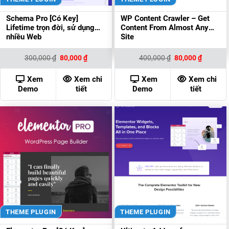
Schema Pro [Có Key]
WP Content Crawler – Get
Lifetime trọn đời, sử dụng
Content From Almost Any
nhiều Web
Site
Giá
Giá
Giá
Giá
300,000
₫
80,000
₫
400,000
₫
80,000
₫
gốc
hiện
gốc
hiện
là:
tại
là:
tại
300,000 ₫.
là:
400,000 ₫.
là:
Xem
Xem chi
Xem
Xem chi
80,000 ₫.
80,000 ₫
Demo
tiết
Demo
tiết
THEME PLUGIN
THEME PLUGIN