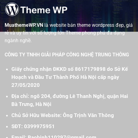
MuathemeWP.VN
là website bán theme wordpress đẹp, giá
rẻ và uy tín với số lượng lớn Theme phong phú đa dạng
ngành nghề.
CÔNG TY TNHH GIẢI PHÁP CÔNG NGHỆ TRUNG THÔNG
Giấy chứng nhận ĐKKD số 8617179898 do Sở Kế
Hoạch và Đầu Tư Thành Phố Hà Nội cấp ngày
27/05/2020
Địa chỉ: ngõ 204, đường Lê Thanh Nghị, quận Hai
Bà Trưng, Hà Nội
Chủ Sở Hữu Website: Ông Trịnh Văn Thông
SĐT: 0399975951
Email: Baobinh110297@gmail.com