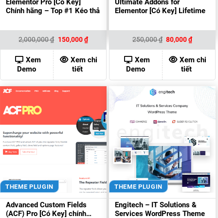
Elementor Pro [Có Key]
Ultimate Addons for
Chính hãng – Top #1 Kéo thả
Elementor [Có Key] Lifetime
Giá
Giá
Giá
Giá
2,000,000
₫
150,000
₫
250,000
₫
80,000
₫
gốc
hiện
gốc
hiện
là:
tại
là:
tại
2,000,000 ₫.
là:
250,000 ₫.
là:
Xem
Xem chi
Xem
Xem chi
150,000 ₫.
80,000 ₫
Demo
tiết
Demo
tiết
THEME PLUGIN
THEME PLUGIN
Advanced Custom Fields
Engitech – IT Solutions &
(ACF) Pro [Có Key] chính
Services WordPress Theme