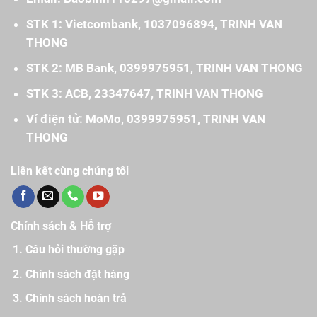
STK 1: Vietcombank, 1037096894, TRINH VAN
THONG
STK 2: MB Bank, 0399975951, TRINH VAN THONG
STK 3: ACB, 23347647, TRINH VAN THONG
Ví điện tử: MoMo, 0399975951, TRINH VAN
THONG
Liên kết cùng chúng tôi
Chính sách & Hỗ trợ
Câu hỏi thường gặp
Chính sách đặt hàng
Chính sách hoàn trả