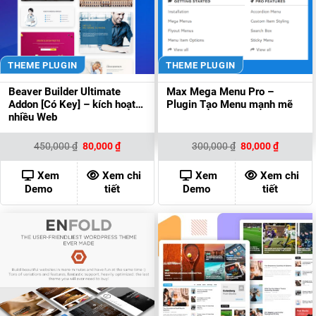
THEME PLUGIN
THEME PLUGIN
Beaver Builder Ultimate
Max Mega Menu Pro –
Addon [Có Key] – kích hoạt
Plugin Tạo Menu mạnh mẽ
nhiều Web
Giá
Giá
Giá
Giá
450,000
₫
80,000
₫
300,000
₫
80,000
₫
gốc
hiện
gốc
hiện
là:
tại
là:
tại
450,000 ₫.
là:
300,000 ₫.
là:
Xem
Xem chi
Xem
Xem chi
80,000 ₫.
80,000 ₫
Demo
tiết
Demo
tiết