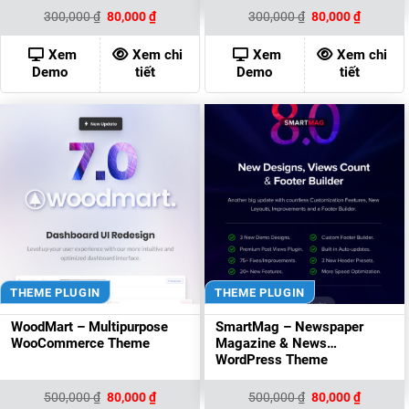
Giá
Giá
Giá
Giá
300,000
₫
80,000
₫
300,000
₫
80,000
₫
gốc
hiện
gốc
hiện
là:
tại
là:
tại
300,000 ₫.
là:
300,000 ₫.
là:
Xem
Xem chi
Xem
Xem chi
80,000 ₫.
80,000 ₫
Demo
tiết
Demo
tiết
THEME PLUGIN
THEME PLUGIN
WoodMart – Multipurpose
SmartMag – Newspaper
WooCommerce Theme
Magazine & News
WordPress Theme
Giá
Giá
Giá
Giá
500,000
₫
80,000
₫
500,000
₫
80,000
₫
gốc
hiện
gốc
hiện