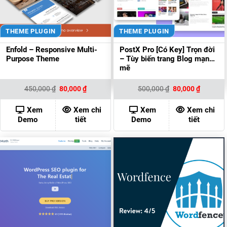
THEME PLUGIN
THEME PLUGIN
Enfold – Responsive Multi-
PostX Pro [Có Key] Trọn đời
Purpose Theme
– Tùy biến trang Blog mạnh
mẽ
Giá
Giá
Giá
Giá
450,000
₫
80,000
₫
500,000
₫
80,000
₫
gốc
hiện
gốc
hiện
là:
tại
là:
tại
450,000 ₫.
là:
500,000 ₫.
là:
Xem
Xem chi
Xem
Xem chi
80,000 ₫.
80,000 ₫
Demo
tiết
Demo
tiết