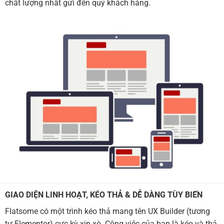
chất lượng nhất gửi đến quý khách hàng.
GIAO DIỆN LINH HOẠT, KÉO THẢ & DỄ DÀNG TÙY BIẾN
Flatsome có một trình kéo thả mang tên UX Builder (tương
tự Elementor) cực kỳ xịn xò. Công việc của bạn là kéo và thả