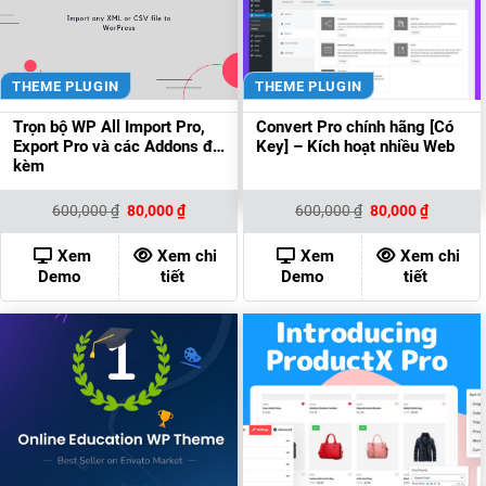
THEME PLUGIN
THEME PLUGIN
Trọn bộ WP All Import Pro,
Convert Pro chính hãng [Có
Export Pro và các Addons đi
Key] – Kích hoạt nhiều Web
kèm
Giá
Giá
Giá
Giá
600,000
₫
80,000
₫
600,000
₫
80,000
₫
gốc
hiện
gốc
hiện
là:
tại
là:
tại
600,000 ₫.
là:
600,000 ₫.
là:
Xem
Xem chi
Xem
Xem chi
80,000 ₫.
80,000 ₫
Demo
tiết
Demo
tiết