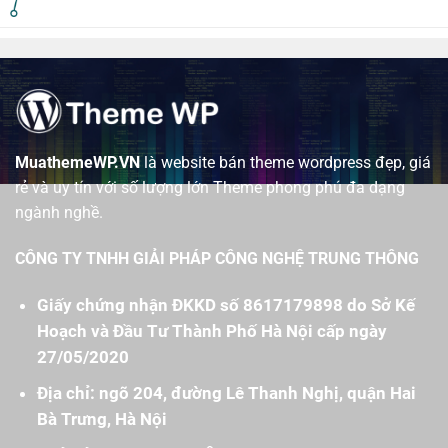
MuathemeWP.VN
là website bán theme wordpress đẹp, giá
rẻ và uy tín với số lượng lớn Theme phong phú đa dạng
ngành nghề.
CÔNG TY TNHH GIẢI PHÁP CÔNG NGHỆ TRUNG THÔNG
Giấy chứng nhận ĐKKD số 8617179898 do Sở Kế
Hoạch và Đầu Tư Thành Phố Hà Nội cấp ngày
27/05/2020
Địa chỉ: ngõ 204, đường Lê Thanh Nghị, quận Hai
Bà Trưng, Hà Nội