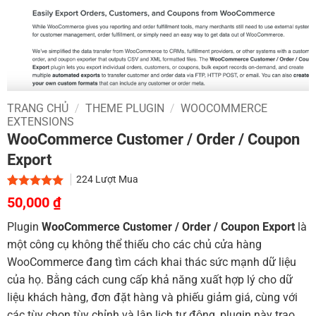
TRANG CHỦ
/
THEME PLUGIN
/
WOOCOMMERCE
EXTENSIONS
WooCommerce Customer / Order / Coupon
Export
224
Lượt Mua
Giá
Giá
5.00
1
trên 5
50,000
₫
dựa trên
gốc
hiện
đánh giá
Plugin
WooCommerce Customer / Order / Coupon Export
là
là:
tại
một công cụ không thể thiếu cho các chủ cửa hàng
700,000 ₫.
là:
WooCommerce đang tìm cách khai thác sức mạnh dữ liệu
50,000 ₫.
của họ. Bằng cách cung cấp khả năng xuất hợp lý cho dữ
liệu khách hàng, đơn đặt hàng và phiếu giảm giá, cùng với
các tùy chọn tùy chỉnh và lập lịch tự động, plugin này trao