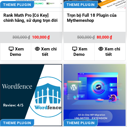
THEME PLUGIN
THEME PLUGIN
Rank Math Pro [Có Key]
Trọn bộ Full 18 Plugin của
chính hãng, sử dụng trọn đời
Mythemeshop
Giá
Giá
Giá
Giá
300,000
₫
100,000
₫
500,000
₫
80,000
₫
gốc
hiện
gốc
hiện
là:
tại
là:
tại
300,000 ₫.
là:
500,000 ₫.
là:
Xem
Xem chi
Xem
Xem chi
100,000 ₫.
80,000 ₫
Demo
tiết
Demo
tiết
THEME PLUGIN
THEME PLUGIN