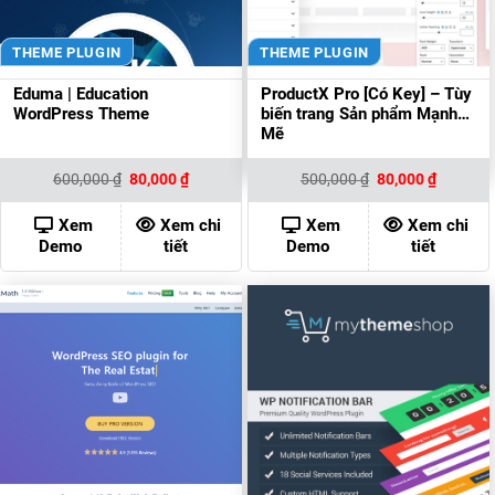
THEME PLUGIN
THEME PLUGIN
Eduma | Education
ProductX Pro [Có Key] – Tùy
WordPress Theme
biến trang Sản phẩm Mạnh
Mẽ
Giá
Giá
Giá
Giá
600,000
₫
80,000
₫
500,000
₫
80,000
₫
gốc
hiện
gốc
hiện
là:
tại
là:
tại
600,000 ₫.
là:
500,000 ₫.
là:
Xem
Xem chi
Xem
Xem chi
80,000 ₫.
80,000 ₫
Demo
tiết
Demo
tiết