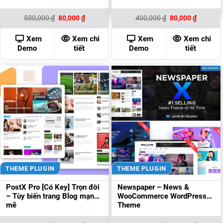
Giá
Giá
Giá
Giá
500,000
₫
80,000
₫
400,000
₫
80,000
₫
gốc
hiện
gốc
hiện
là:
tại
là:
tại
500,000 ₫.
là:
400,000 ₫.
là:
Xem
Xem chi
Xem
Xem chi
80,000 ₫.
80,000 ₫
Demo
tiết
Demo
tiết
THEME PLUGIN
THEME PLUGIN
PostX Pro [Có Key] Trọn đời
Newspaper – News &
– Tùy biến trang Blog mạnh
WooCommerce WordPress
mẽ
Theme