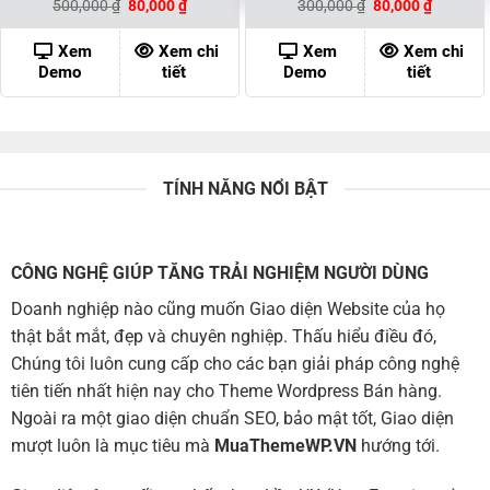
Giá
Giá
Giá
Giá
500,000
₫
80,000
₫
300,000
₫
80,000
₫
gốc
hiện
gốc
hiện
là:
tại
là:
tại
500,000 ₫.
là:
300,000 ₫.
là:
Xem
Xem chi
Xem
Xem chi
80,000 ₫.
80,000 ₫
Demo
tiết
Demo
tiết
TÍNH NĂNG NỔI BẬT
CÔNG NGHỆ GIÚP TĂNG TRẢI NGHIỆM NGƯỜI DÙNG
Doanh nghiệp nào cũng muốn Giao diện Website của họ
thật bắt mắt, đẹp và chuyên nghiệp. Thấu hiểu điều đó,
Chúng tôi luôn cung cấp cho các bạn giải pháp công nghệ
tiên tiến nhất hiện nay cho Theme Wordpress Bán hàng.
Ngoài ra một giao diện chuẩn SEO, bảo mật tốt, Giao diện
mượt luôn là mục tiêu mà
MuaThemeWP.VN
hướng tới.