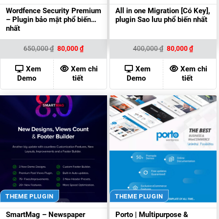
Wordfence Security Premium
All in one Migration [Có Key],
– Plugin bảo mật phổ biến
plugin Sao lưu phổ biến nhất
nhất
Giá
Giá
Giá
Giá
650,000
₫
80,000
₫
400,000
₫
80,000
₫
gốc
hiện
gốc
hiện
là:
tại
là:
tại
650,000 ₫.
là:
400,000 ₫.
là:
Xem
Xem chi
Xem
Xem chi
80,000 ₫.
80,000 ₫
Demo
tiết
Demo
tiết
THEME PLUGIN
THEME PLUGIN
SmartMag – Newspaper
Porto | Multipurpose &