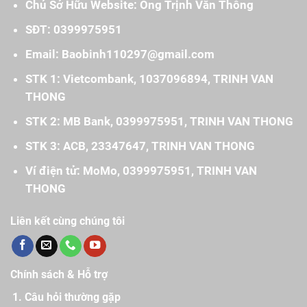
Chủ Sở Hữu Website: Ông Trịnh Văn Thông
SĐT: 0399975951
Email: Baobinh110297@gmail.com
STK 1: Vietcombank, 1037096894, TRINH VAN
THONG
STK 2: MB Bank, 0399975951, TRINH VAN THONG
STK 3: ACB, 23347647, TRINH VAN THONG
Ví điện tử: MoMo, 0399975951, TRINH VAN
THONG
Liên kết cùng chúng tôi
Chính sách & Hỗ trợ
Câu hỏi thường gặp