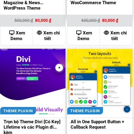
Magazine & News
WooCommerce Theme
WordPress Theme
Giá
Giá
Giá
Giá
500,000
₫
80,000
₫
600,000
₫
80,000
₫
gốc
hiện
gốc
hiện
là:
tại
là:
tại
500,000 ₫.
là:
600,000 ₫.
là:
Xem
Xem chi
Xem
Xem chi
80,000 ₫.
80,000 ₫
Demo
tiết
Demo
tiết
THEME PLUGIN
THEME PLUGIN
Trọn bộ Theme Divi [Có Key]
All in One Support Button +
Lifetime và các Plugin đi
Callback Request
kèm