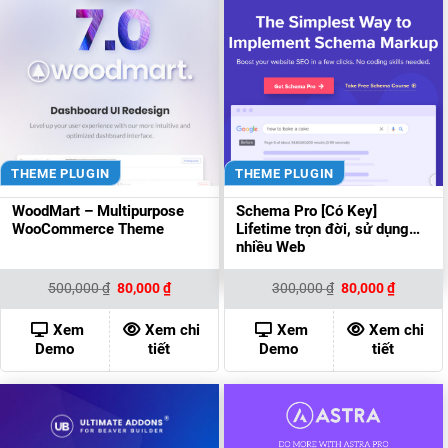
THEME PLUGIN
THEME PLUGIN
WoodMart – Multipurpose
Schema Pro [Có Key]
WooCommerce Theme
Lifetime trọn đời, sử dụng
nhiều Web
Giá
Giá
Giá
Giá
500,000
₫
80,000
₫
300,000
₫
80,000
₫
gốc
hiện
gốc
hiện
là:
tại
là:
tại
500,000 ₫.
là:
300,000 ₫.
là:
Xem
Xem chi
Xem
Xem chi
80,000 ₫.
80,000 ₫
Demo
tiết
Demo
tiết