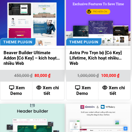
THEME PLUGIN
THEME PLUGIN
Beaver Builder Ultimate
Astra Pro Trọn bộ [Có Key]
Addon [Có Key] – kích hoạt
Lifetime, Kích hoạt nhiều
nhiều Web
Web
Giá
Giá
Giá
Giá
450,000
₫
80,000
₫
1,000,000
₫
100,000
₫
gốc
hiện
gốc
hiện
là:
tại
là:
tại
450,000 ₫.
là:
1,000,000 ₫.
là:
Xem
Xem chi
Xem
Xem chi
80,000 ₫.
100,00
Demo
tiết
Demo
tiết