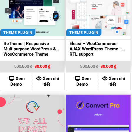
THEME PLUGIN
THEME PLUGIN
BeTheme | Responsive
Elessi – WooCommerce
Multipurpose WordPress &
AJAX WordPress Theme –
WooCommerce Theme
RTL support
Giá
Giá
Giá
Giá
500,000
₫
80,000
₫
300,000
₫
80,000
₫
gốc
hiện
gốc
hiện
là:
tại
là:
tại
500,000 ₫.
là:
300,000 ₫.
là:
Xem
Xem chi
Xem
Xem chi
80,000 ₫.
80,000 ₫
Demo
tiết
Demo
tiết