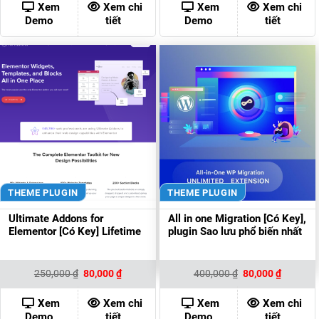
500,000 ₫.
là:
300,000 ₫.
là:
Xem
Xem chi
Xem
Xem chi
80,000 ₫.
80,000 ₫
Demo
tiết
Demo
tiết
THEME PLUGIN
THEME PLUGIN
Ultimate Addons for
All in one Migration [Có Key],
Elementor [Có Key] Lifetime
plugin Sao lưu phổ biến nhất
Giá
Giá
Giá
Giá
250,000
₫
80,000
₫
400,000
₫
80,000
₫
gốc
hiện
gốc
hiện
là:
tại
là:
tại
250,000 ₫.
là:
400,000 ₫.
là:
Xem
Xem chi
Xem
Xem chi
80,000 ₫.
80,000 ₫
Demo
tiết
Demo
tiết