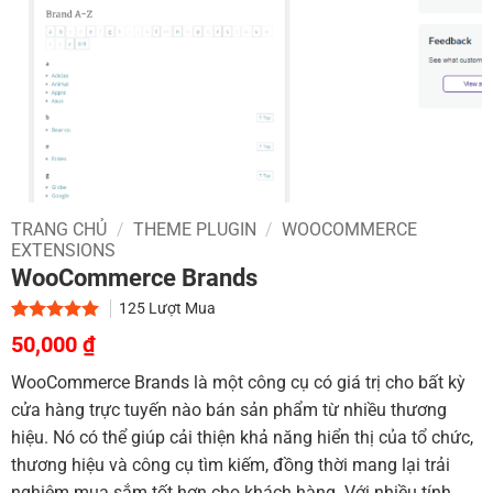
TRANG CHỦ
/
THEME PLUGIN
/
WOOCOMMERCE
EXTENSIONS
WooCommerce Brands
125
Lượt Mua
Giá
Giá
5.00
2
trên 5
50,000
₫
dựa trên
gốc
hiện
đánh giá
WooCommerce Brands là một công cụ có giá trị cho bất kỳ
là:
tại
cửa hàng trực tuyến nào bán sản phẩm từ nhiều thương
700,000 ₫.
là:
hiệu. Nó có thể giúp cải thiện khả năng hiển thị của tổ chức,
50,000 ₫.
thương hiệu và công cụ tìm kiếm, đồng thời mang lại trải
nghiệm mua sắm tốt hơn cho khách hàng. Với nhiều tính