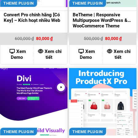
THEME PLUGIN
THEME PLUGIN
Convert Pro chính hãng [Có
BeTheme | Responsive
Key] – Kích hoạt nhiều Web
Multipurpose WordPress &
WooCommerce Theme
Giá
Giá
Giá
Giá
600,000
₫
80,000
₫
500,000
₫
80,000
₫
gốc
hiện
gốc
hiện
là:
tại
là:
tại
600,000 ₫.
là:
500,000 ₫.
là:
Xem
Xem chi
Xem
Xem chi
80,000 ₫.
80,000 ₫
Demo
tiết
Demo
tiết
THEME PLUGIN
THEME PLUGIN