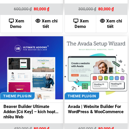
Giá
Giá
Giá
Giá
600,000
₫
80,000
₫
300,000
₫
80,000
₫
gốc
hiện
gốc
hiện
là:
tại
là:
tại
600,000 ₫.
là:
300,000 ₫.
là:
Xem
Xem chi
Xem
Xem chi
80,000 ₫.
80,000 ₫
Demo
tiết
Demo
tiết
THEME PLUGIN
THEME PLUGIN
Beaver Builder Ultimate
Avada | Website Builder For
Addon [Có Key] – kích hoạt
WordPress & WooCommerce
nhiều Web
Giá
Giá
Giá
Giá
450,000
₫
80,000
₫
600,000
₫
80,000
₫