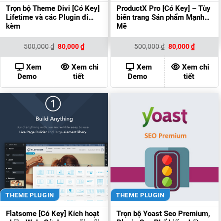
Trọn bộ Theme Divi [Có Key]
ProductX Pro [Có Key] – Tùy
Lifetime và các Plugin đi
biến trang Sản phẩm Mạnh
kèm
Mẽ
Giá
Giá
Giá
Giá
500,000
₫
80,000
₫
500,000
₫
80,000
₫
gốc
hiện
gốc
hiện
là:
tại
là:
tại
500,000 ₫.
là:
500,000 ₫.
là:
Xem
Xem chi
Xem
Xem chi
80,000 ₫.
80,000 ₫
Demo
tiết
Demo
tiết
THEME PLUGIN
THEME PLUGIN
Flatsome [Có Key] Kích hoạt
Trọn bộ Yoast Seo Premium,