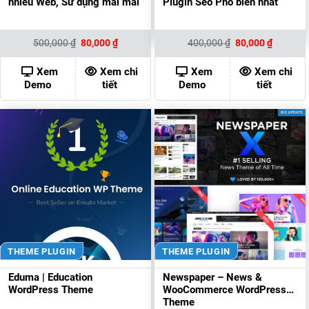
nhiều Web, Sử dụng mãi mãi
Plugin Seo Phổ biến nhất
Giá
Giá
Giá
Giá
500,000
₫
80,000
₫
400,000
₫
80,000
₫
gốc
hiện
gốc
hiện
là:
tại
là:
tại
500,000 ₫.
là:
400,000 ₫.
là:
Xem
Xem chi
Xem
Xem chi
80,000 ₫.
80,000 ₫
Demo
tiết
Demo
tiết
THEME PLUGIN
THEME PLUGIN
Eduma | Education
Newspaper – News &
WordPress Theme
WooCommerce WordPress
Theme