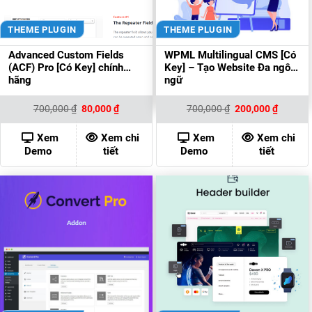
THEME PLUGIN
THEME PLUGIN
Advanced Custom Fields
WPML Multilingual CMS [Có
(ACF) Pro [Có Key] chính
Key] – Tạo Website Đa ngôn
hãng
ngữ
Giá
Giá
Giá
Giá
700,000
₫
80,000
₫
700,000
₫
200,000
₫
gốc
hiện
gốc
hiện
là:
tại
là:
tại
700,000 ₫.
là:
700,000 ₫.
là:
Xem
Xem chi
Xem
Xem chi
80,000 ₫.
200,000
Demo
tiết
Demo
tiết