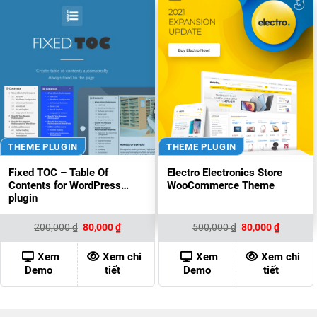
THEME PLUGIN
THEME PLUGIN
Fixed TOC – Table Of
Electro Electronics Store
Contents for WordPress
WooCommerce Theme
plugin
Giá
Giá
Giá
Giá
200,000
₫
80,000
₫
500,000
₫
80,000
₫
gốc
hiện
gốc
hiện
là:
tại
là:
tại
200,000 ₫.
là:
500,000 ₫.
là:
Xem
Xem chi
Xem
Xem chi
80,000 ₫.
80,000 ₫
Demo
tiết
Demo
tiết