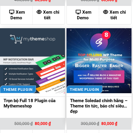
gốc
hiện
gốc
hiện
là:
tại
là:
tại
450,000 ₫.
là:
600,000 ₫.
là:
Xem
Xem chi
Xem
Xem chi
80,000 ₫.
80,000 ₫
Demo
tiết
Demo
tiết
THEME PLUGIN
THEME PLUGIN
Trọn bộ Full 18 Plugin của
Theme Soledad chính hãng –
Mythemeshop
Theme tin tức, báo chí siêu
đẹp
Giá
Giá
Giá
Giá
500,000
₫
80,000
₫
300,000
₫
80,000
₫
gốc
hiện
gốc
hiện
là:
tại
là:
tại