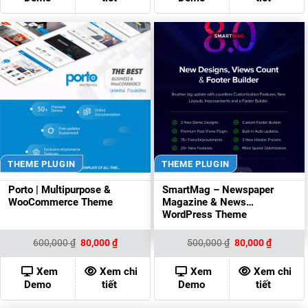
THEME PLUGIN
THEME PLUGIN
Porto | Multipurpose &
SmartMag – Newspaper
WooCommerce Theme
Magazine & News
WordPress Theme
Giá
Giá
Giá
Giá
600,000
₫
80,000
₫
500,000
₫
80,000
₫
gốc
hiện
gốc
hiện
là:
tại
là:
tại
600,000 ₫.
là:
500,000 ₫.
là:
Xem
Xem chi
Xem
Xem chi
80,000 ₫.
80,000 ₫
Demo
tiết
Demo
tiết