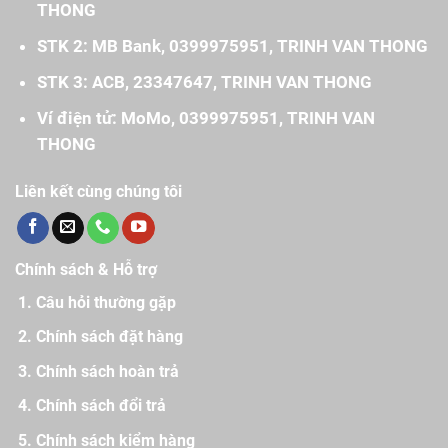
THONG
STK 2: MB Bank, 0399975951, TRINH VAN THONG
STK 3: ACB, 23347647, TRINH VAN THONG
Ví điện tử: MoMo, 0399975951, TRINH VAN
THONG
Liên kết cùng chúng tôi
Chính sách & Hỗ trợ
Câu hỏi thường gặp
Chính sách đặt hàng
Chính sách hoàn trả
Chính sách đổi trả
Chính sách kiểm hàng