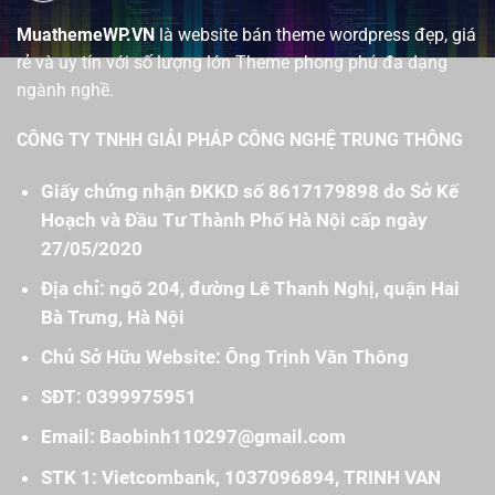
MuathemeWP.VN
là website bán theme wordpress đẹp, giá
rẻ và uy tín với số lượng lớn Theme phong phú đa dạng
ngành nghề.
CÔNG TY TNHH GIẢI PHÁP CÔNG NGHỆ TRUNG THÔNG
Giấy chứng nhận ĐKKD số 8617179898 do Sở Kế
Hoạch và Đầu Tư Thành Phố Hà Nội cấp ngày
27/05/2020
Địa chỉ: ngõ 204, đường Lê Thanh Nghị, quận Hai
Bà Trưng, Hà Nội
Chủ Sở Hữu Website: Ông Trịnh Văn Thông
SĐT: 0399975951
Email: Baobinh110297@gmail.com
STK 1: Vietcombank, 1037096894, TRINH VAN