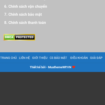
Chính sách vận chuyển
Chính sách bảo mật
Chính sách thanh toán
TRANG CHỦ
LIÊN HỆ
GIỚI THIỆU
CS BẢO MẬT
ĐIỀU KHOẢN
GIẢI ĐÁP
Thiết kế bởi - MuathemeWP.VN