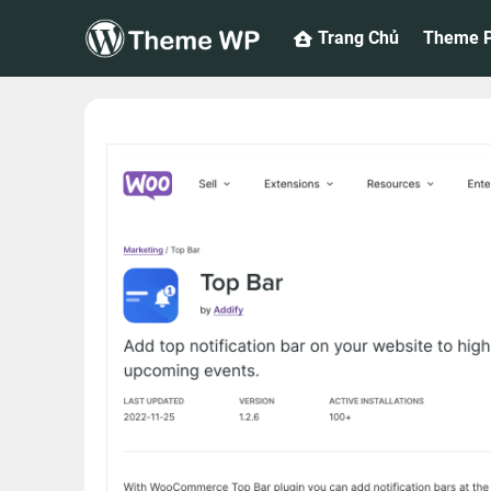
Bỏ
Trang Chủ
Theme P
qua
nội
dung