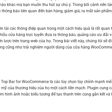
 nào khác mà bạn muốn thu hút sự chú ý.
Trong bối cảnh nền t
c thông báo liên quan đến bán hàng, giảm giá, ra mắt sản phẩm
ền tải các thông điệp quan trọng một cách hiệu quả là rất qua
u cửa hàng trực tuyến đưa ra thông báo, quảng cáo ưu đãi và 
lược trên trang web của họ. Trong bài viết này, chúng tôi sẽ đ
năng cũng như trải nghiệm người dùng của cửa hàng WooComme
n Top Bar for WooCommerce là các tùy chọn tùy chỉnh mạnh mẽ.
m mỹ của thương hiệu của họ một cách liền mạch. Plugin cung c
m hình ảnh hoặc biểu tượng để tạo thanh trên cùng gắn kết và