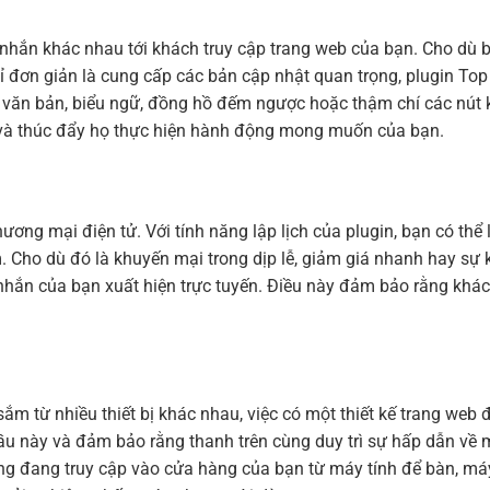
n nhắn khác nhau tới khách truy cập trang web của bạn. Cho dù
chỉ đơn giản là cung cấp các bản cập nhật quan trọng, plugin
n văn bản, biểu ngữ, đồng hồ đếm ngược hoặc thậm chí các nút 
 và thúc đẩy họ thực hiện hành động mong muốn của bạn.
i thương mại điện tử. Với tính năng lập lịch của plugin, bạn có t
Cho dù đó là khuyến mại trong dịp lễ, giảm giá nhanh hay sự k
 nhắn của bạn xuất hiện trực tuyến. Điều này đảm bảo rằng khá
m từ nhiều thiết bị khác nhau, việc có một thiết kế trang web 
 này và đảm bảo rằng thanh trên cùng duy trì sự hấp dẫn về m
g đang truy cập vào cửa hàng của bạn từ máy tính để bàn, máy