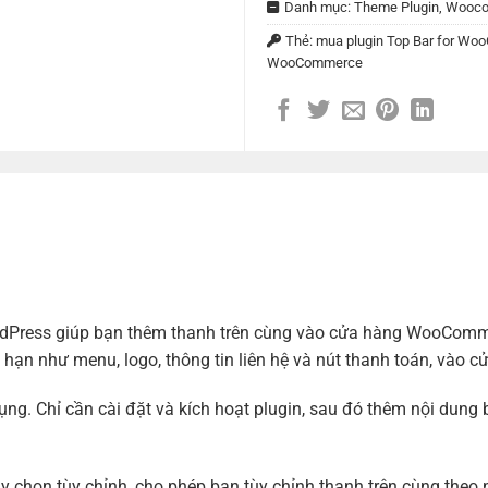
Danh mục:
Theme Plugin
,
Wooco
Thẻ:
mua plugin Top Bar for W
WooCommerce
dPress giúp bạn thêm thanh trên cùng vào cửa hàng WooComme
 hạn như menu, logo, thông tin liên hệ và nút thanh toán, vào 
ng. Chỉ cần cài đặt và kích hoạt plugin, sau đó thêm nội dung 
 chọn tùy chỉnh, cho phép bạn tùy chỉnh thanh trên cùng theo 