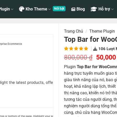
lugin
Kho Theme
Blog
Hỗ trợ
Trang Chủ
/
Theme Plugin
Top Bar for Wo
106
Lượt 
5.00
2
trên
Giá
800,000
₫
50,00
5 dựa
gốc
trên
đánh
Plugin
Top Bar for WooCom
là:
giá
hàng trực tuyến muốn giao t
800,00
giàu tính năng của nó, bao g
hoạt, khả năng lập lịch, thiế
thị nâng cao, khiến nó trở 
tương tác của người dùng, th
nghiệm người dùng tổng thể.
cùng, chủ cửa hàng WooCom