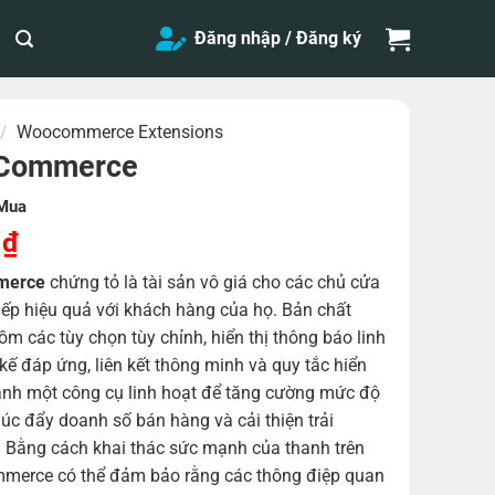
Đăng nhập / Đăng ký
/
Woocommerce Extensions
oCommerce
Mua
Giá
0
₫
hiện
merce
chứng tỏ là tài sản vô giá cho các chủ cửa
tại
iếp hiệu quả với khách hàng của họ. Bản chất
0 ₫.
là:
ồm các tùy chọn tùy chỉnh, hiển thị thông báo linh
50,000 ₫.
t kế đáp ứng, liên kết thông minh và quy tắc hiển
thành một công cụ linh hoạt để tăng cường mức độ
úc đẩy doanh số bán hàng và cải thiện trải
 Bằng cách khai thác sức mạnh của thanh trên
merce có thể đảm bảo rằng các thông điệp quan