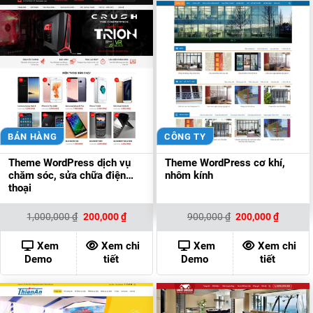
BÁN HÀNG
CÔNG TY
Theme WordPress dịch vụ
Theme WordPress cơ khí,
chăm sóc, sửa chữa điện
nhôm kính
thoại
Giá
Giá
Giá
Giá
1,000,000
₫
200,000
₫
900,000
₫
200,000
₫
gốc
hiện
gốc
hiện
là:
tại
là:
tại
1,000,000 ₫.
là:
900,000 ₫.
là:
Xem
Xem chi
Xem
Xem chi
200,000 ₫.
200,000
Demo
tiết
Demo
tiết