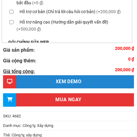
bắt đầu
(+0 ₫)
Hỗ trợ cơ bản (Chỉ trả lời câu hỏi cơ bản)
(+200,000 ₫)
Hỗ trợ nâng cao (Hướng dẫn giải quyết vấn đề)
(+500,000 ₫)
GÓI CHỈNH SỬA WEB
200,000 ₫
Giá sản phẩm:
Thay logo & thông tin doanh nghiệp
(+100,000 ₫)
0 ₫
Giá cộng thêm:
Đổi màu chủ đạo của theme theo tông màu của logo
200,000 ₫
(+200,000 ₫)
Giá tổng cộng:
Sửa danh mục và sắp xếp lại thanh menu chuẩn
XEM DEMO
(+300,000 ₫)
Thay đổi bố cục trang chủ (đơn giản)
(+500,000 ₫)
MUA NGAY
Thêm các nút liên hệ nhanh
(+0 ₫)
Thiết kế 2 banner chạy ở slider chính
(+200,000 ₫)
SKU:
4682
Thay đổi màu sắc toàn bộ site theo yêu cầu
Danh mục:
Công ty
,
Xây dựng
(+150,000 ₫)
Thẻ:
Công ty
,
xây dựng