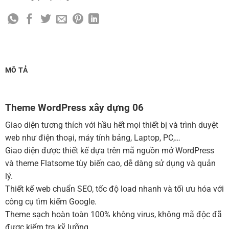
Cài đặt SMTP Mail cho site Wordpress
(+100,000 ₫)
Thiết kế logo đơn giản để đăng web
(+300,000 ₫)
Chỉnh sửa site theo yêu cầu tuỳ chọn
(+2,000,000 ₫)
MUA THÊM TÊN MIỀN + HOSTING
MÔ TẢ
Tên miền quốc tế .com .net .org (1 năm)
(+350,000 ₫)
Tên miền Việt Nam .vn (1 năm)
(+550,000 ₫)
Theme WordPress xây dựng 06
Hosting 2GB SSD (1 năm)
(+700,000 ₫)
Giao diện tương thích với hầu hết mọi thiết bị và trình duyệt
Hosting 4GB SSD (1 năm)
(+1,000,000 ₫)
web như điện thoại, máy tính bảng, Laptop, PC,…
Giao diện được thiết kế dựa trên mã nguồn mở WordPress
Hosting 8GB SSD (1 năm)
(+1,200,000 ₫)
và theme Flatsome tùy biến cao, dễ dàng sử dụng và quản
lý.
Thiết kế web chuẩn SEO, tốc độ load nhanh và tối ưu hóa với
công cụ tìm kiếm Google.
Theme sạch hoàn toàn 100% không virus, không mã độc đã
được kiểm tra kỹ lưỡng.