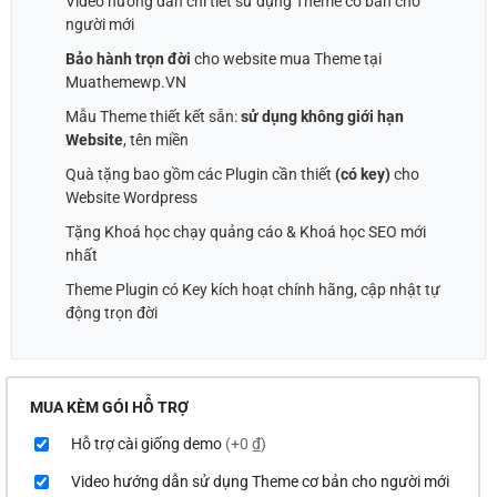
Video hướng dẫn chi tiết sử dụng Theme cơ bản cho
người mới
Bảo hành trọn đời
cho website mua Theme tại
Muathemewp.VN
Mẫu Theme thiết kết sẵn:
sử dụng không giới hạn
Website
, tên miền
Quà tặng bao gồm các Plugin cần thiết
(có key)
cho
Website Wordpress
Tặng Khoá học chạy quảng cáo & Khoá học SEO mới
nhất
Theme Plugin có Key kích hoạt chính hãng, cập nhật tự
động trọn đời
MUA KÈM GÓI HỖ TRỢ
Hỗ trợ cài giống demo
(+0 ₫)
Video hướng dẫn sử dụng Theme cơ bản cho người mới