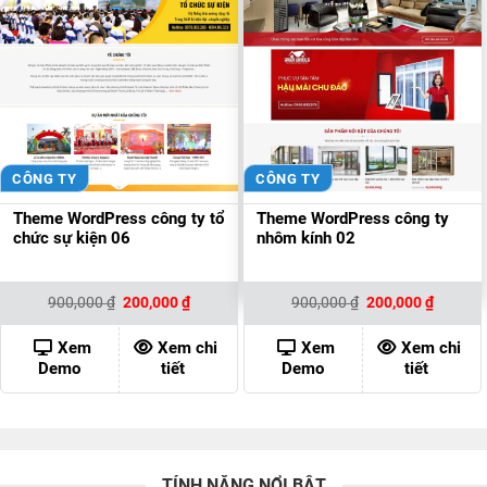
CÔNG TY
CÔNG TY
Theme WordPress công ty tổ
Theme WordPress công ty
chức sự kiện 06
nhôm kính 02
Giá
Giá
Giá
Giá
900,000
₫
200,000
₫
900,000
₫
200,000
₫
gốc
hiện
gốc
hiện
là:
tại
là:
tại
900,000 ₫.
là:
900,000 ₫.
là:
Xem
Xem chi
Xem
Xem chi
200,000 ₫.
200,000
Demo
tiết
Demo
tiết
TÍNH NĂNG NỔI BẬT