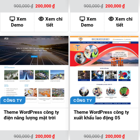
Giá
Giá
Giá
Giá
900,000
₫
200,000
₫
900,000
₫
200,000
₫
gốc
hiện
gốc
hiện
là:
tại
là:
tại
900,000 ₫.
là:
900,000 ₫.
là:
Xem
Xem chi
Xem
Xem chi
200,000 ₫.
200,000
Demo
tiết
Demo
tiết
CÔNG TY
CÔNG TY
Theme WordPress công ty
Theme WordPress công ty
điện năng lượng mặt trời
xuất khẩu lao động 05
Giá
Giá
Giá
Giá
900,000
₫
200,000
₫
900,000
₫
200,000
₫
gốc
hiện
gốc
hiện