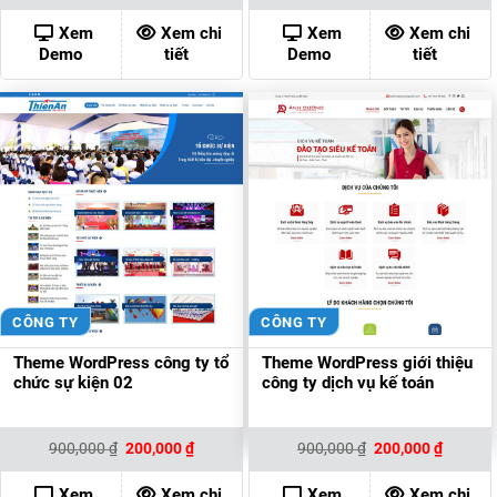
là:
tại
là:
tại
900,000 ₫.
là:
900,000 ₫.
là:
Xem
Xem chi
Xem
Xem chi
200,000 ₫.
200,000
Demo
tiết
Demo
tiết
CÔNG TY
CÔNG TY
Theme WordPress công ty tổ
Theme WordPress giới thiệu
chức sự kiện 02
công ty dịch vụ kế toán
Giá
Giá
Giá
Giá
900,000
₫
200,000
₫
900,000
₫
200,000
₫
gốc
hiện
gốc
hiện
là:
tại
là:
tại
900,000 ₫.
là:
900,000 ₫.
là:
Xem
Xem chi
Xem
Xem chi