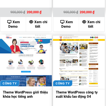
Giá
Giá
Giá
Giá
900,000
₫
200,000
₫
900,000
₫
200,000
₫
gốc
hiện
gốc
hiện
là:
tại
là:
tại
900,000 ₫.
là:
900,000 ₫.
là:
Xem
Xem chi
Xem
Xem chi
200,000 ₫.
200,000
Demo
tiết
Demo
tiết
CÔNG TY
CÔNG TY
Theme WordPress giới thiệu
Theme WordPress công ty
khóa học tiếng anh
xuất khẩu lao động 04