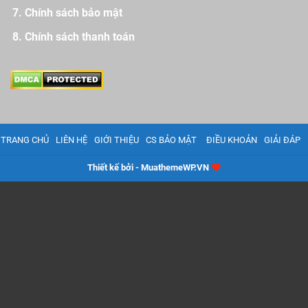
Chính sách bảo mật
Chính sách thanh toán
TRANG CHỦ
LIÊN HỆ
GIỚI THIỆU
CS BẢO MẬT
ĐIỀU KHOẢN
GIẢI ĐÁP
Thiết kế bởi - MuathemeWP.VN