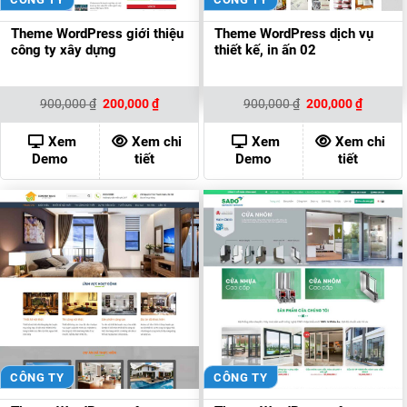
Theme WordPress giới thiệu
Theme WordPress dịch vụ
công ty xây dựng
thiết kế, in ấn 02
Giá
Giá
Giá
Giá
900,000
₫
200,000
₫
900,000
₫
200,000
₫
gốc
hiện
gốc
hiện
là:
tại
là:
tại
900,000 ₫.
là:
900,000 ₫.
là:
Xem
Xem chi
Xem
Xem chi
200,000 ₫.
200,000
Demo
tiết
Demo
tiết
CÔNG TY
CÔNG TY