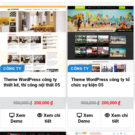
CÔNG TY
CÔNG TY
Theme WordPress công ty
Theme WordPress công ty tổ
thiết kế, thi công nội thất 05
chức sự kiện 05
Giá
Giá
Giá
Giá
900,000
₫
200,000
₫
900,000
₫
200,000
₫
gốc
hiện
gốc
hiện
là:
tại
là:
tại
900,000 ₫.
là:
900,000 ₫.
là:
Xem
Xem chi
Xem
Xem chi
200,000 ₫.
200,000
Demo
tiết
Demo
tiết