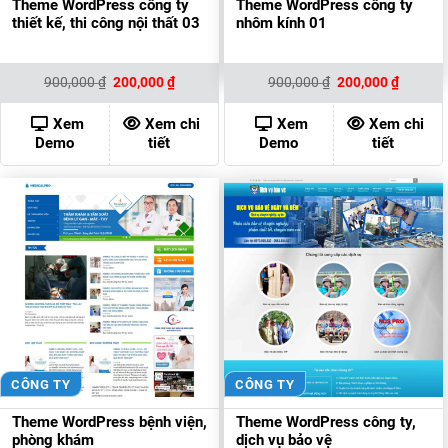
Theme WordPress công ty
Theme WordPress công ty
thiết kế, thi công nội thất 03
nhôm kính 01
Giá
Giá
Giá
Giá
900,000
₫
200,000
₫
900,000
₫
200,000
₫
gốc
hiện
gốc
hiện
là:
tại
là:
tại
900,000 ₫.
là:
900,000 ₫.
là:
Xem
Xem chi
Xem
Xem chi
200,000 ₫.
200,000
Demo
tiết
Demo
tiết
CÔNG TY
CÔNG TY
Theme WordPress bệnh viện,
Theme WordPress công ty,
phòng khám
dịch vụ bảo vệ