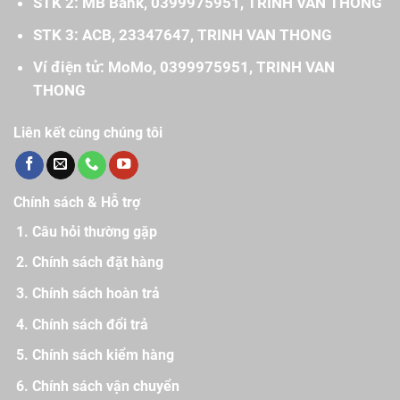
STK 2: MB Bank, 0399975951, TRINH VAN THONG
STK 3: ACB, 23347647, TRINH VAN THONG
Ví điện tử: MoMo, 0399975951, TRINH VAN
THONG
Liên kết cùng chúng tôi
Chính sách & Hỗ trợ
Câu hỏi thường gặp
Chính sách đặt hàng
Chính sách hoàn trả
Chính sách đổi trả
Chính sách kiểm hàng
Chính sách vận chuyển