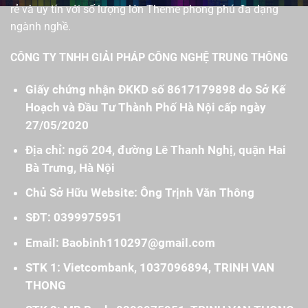
rẻ và uy tín với số lượng lớn Theme phong phú đa dạng
ngành nghề.
CÔNG TY TNHH GIẢI PHÁP CÔNG NGHỆ TRUNG THÔNG
Giấy chứng nhận ĐKKD số 8617179898 do Sở Kế
Hoạch và Đầu Tư Thành Phố Hà Nội cấp ngày
27/05/2020
Địa chỉ: ngõ 204, đường Lê Thanh Nghị, quận Hai
Bà Trưng, Hà Nội
Chủ Sở Hữu Website: Ông Trịnh Văn Thông
SĐT: 0399975951
Email: Baobinh110297@gmail.com
STK 1: Vietcombank, 1037096894, TRINH VAN
THONG