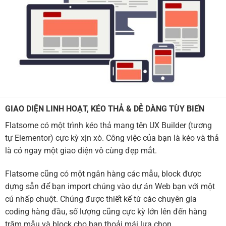
GIAO DIỆN LINH HOẠT, KÉO THẢ & DỄ DÀNG TÙY BIẾN
Flatsome có một trình kéo thả mang tên UX Builder (tương
tự Elementor) cực kỳ xịn xò. Công việc của bạn là kéo và thả
là có ngay một giao diện vô cùng đẹp mắt.
Flatsome cũng có một ngân hàng các mẫu, block được
dựng sẵn để bạn import chúng vào dự án Web bạn với một
cú nhấp chuột. Chúng được thiết kế từ các chuyên gia
coding hàng đầu, số lượng cũng cực kỳ lớn lên đến hàng
trăm mẫu và block cho bạn thoải mái lựa chọn.