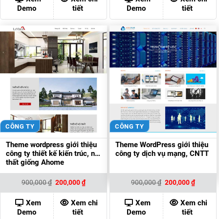
200,000 ₫.
200,000
Demo
tiết
Demo
tiết
CÔNG TY
CÔNG TY
Theme wordpress giới thiệu
Theme WordPress giới thiệu
công ty thiết kế kiến trúc, nội
công ty dịch vụ mạng, CNTT
thất giống Ahome
Giá
Giá
Giá
Giá
900,000
₫
200,000
₫
900,000
₫
200,000
₫
gốc
hiện
gốc
hiện
là:
tại
là:
tại
900,000 ₫.
là:
900,000 ₫.
là:
Xem
Xem chi
Xem
Xem chi
200,000 ₫.
200,000
Demo
tiết
Demo
tiết