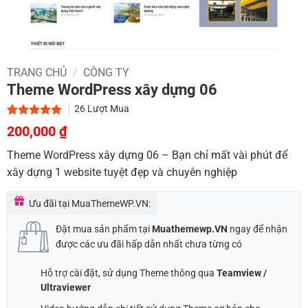
TRANG CHỦ
/
CÔNG TY
Theme WordPress xây dựng 06
26
Lượt Mua
Giá
Giá
5.00
1
trên 5
200,000
₫
dựa trên
gốc
hiện
đánh giá
Theme WordPress xây dựng 06 – Bạn chỉ mất vài phút để
là:
tại
xây dựng 1 website tuyệt đẹp và chuyên nghiệp
900,000 ₫.
là:
200,000 ₫.
Ưu đãi tại MuaThemeWP.VN:
Đặt mua sản phẩm tại
Muathemewp.VN
ngay để nhận
được các ưu đãi hấp dẫn nhất chưa từng có
Hỗ trợ cài đặt, sử dụng Theme thông qua
Teamview /
Ultraviewer