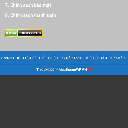
Chính sách bảo mật
Chính sách thanh toán
TRANG CHỦ
LIÊN HỆ
GIỚI THIỆU
CS BẢO MẬT
ĐIỀU KHOẢN
GIẢI ĐÁP
Thiết kế bởi - MuathemeWP.VN