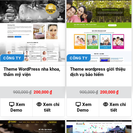
CÔNG TY
CÔNG TY
Theme WordPress nha khoa,
Theme wordpress giới thiệu
thẩm mỹ viện
dịch vụ bảo hiểm
Giá
Giá
Giá
Giá
900,000
₫
200,000
₫
900,000
₫
200,000
₫
gốc
hiện
gốc
hiện
là:
tại
là:
tại
900,000 ₫.
là:
900,000 ₫.
là:
Xem
Xem chi
Xem
Xem chi
200,000 ₫.
200,000
Demo
tiết
Demo
tiết