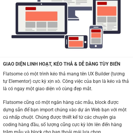
GIAO DIỆN LINH HOẠT, KÉO THẢ & DỄ DÀNG TÙY BIẾN
Flatsome có một trình kéo thả mang tên UX Builder (tương
tự Elementor) cực kỳ xịn xò. Công việc của bạn là kéo và thả
là có ngay một giao diện vô cùng đẹp mắt.
Flatsome cũng có một ngân hàng các mẫu, block được
dựng sẵn để bạn import chúng vào dự án Web bạn với một
cú nhấp chuột. Chúng được thiết kế từ các chuyên gia
coding hàng đầu, số lượng cũng cực kỳ lớn lên đến hàng
trăm mẫu và block cho bạn thoải mái lựa chọn.