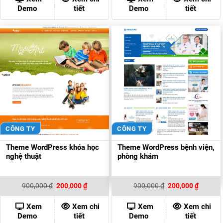
200,000 ₫.
200,000
Demo
tiết
Demo
tiết
CÔNG TY
CÔNG TY
Theme WordPress khóa học
Theme WordPress bệnh viện,
nghệ thuật
phòng khám
Giá
Giá
Giá
Giá
900,000
₫
200,000
₫
900,000
₫
200,000
₫
gốc
hiện
gốc
hiện
là:
tại
là:
tại
900,000 ₫.
là:
900,000 ₫.
là:
Xem
Xem chi
Xem
Xem chi
200,000 ₫.
200,000
Demo
tiết
Demo
tiết