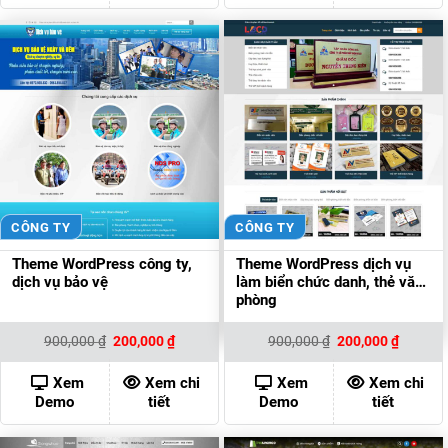
CÔNG TY
CÔNG TY
Theme WordPress công ty,
Theme WordPress dịch vụ
dịch vụ bảo vệ
làm biển chức danh, thẻ văn
phòng
Giá
Giá
Giá
Giá
900,000
₫
200,000
₫
900,000
₫
200,000
₫
gốc
hiện
gốc
hiện
là:
tại
là:
tại
900,000 ₫.
là:
900,000 ₫.
là:
Xem
Xem chi
Xem
Xem chi
200,000 ₫.
200,000
Demo
tiết
Demo
tiết