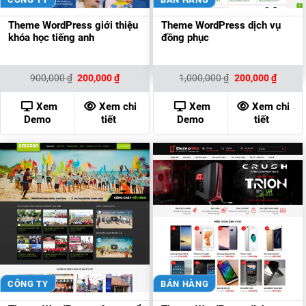
Theme WordPress giới thiệu
Theme WordPress dịch vụ
khóa học tiếng anh
đồng phục
Giá
Giá
Giá
Giá
900,000
₫
200,000
₫
1,000,000
₫
200,000
₫
gốc
hiện
gốc
hiện
là:
tại
là:
tại
900,000 ₫.
là:
1,000,000 ₫.
là:
Xem
Xem chi
Xem
Xem chi
200,000 ₫.
200,00
Demo
tiết
Demo
tiết
CÔNG TY
BÁN HÀNG