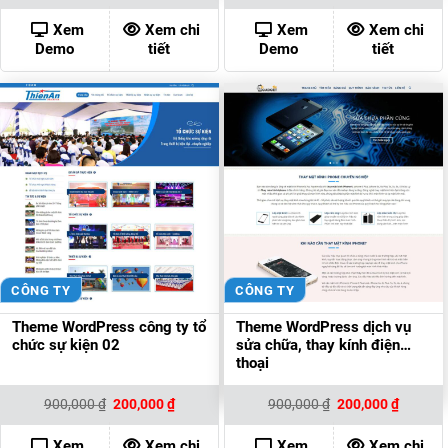
là:
tại
là:
tại
900,000 ₫.
là:
1,000,000 ₫.
là:
Xem
Xem chi
Xem
Xem chi
200,000 ₫.
200,00
Demo
tiết
Demo
tiết
CÔNG TY
CÔNG TY
Theme WordPress công ty tổ
Theme WordPress dịch vụ
chức sự kiện 02
sửa chữa, thay kính điện
thoại
Giá
Giá
Giá
Giá
900,000
₫
200,000
₫
900,000
₫
200,000
₫
gốc
hiện
gốc
hiện
là:
tại
là:
tại
900,000 ₫.
là:
900,000 ₫.
là:
Xem
Xem chi
Xem
Xem chi