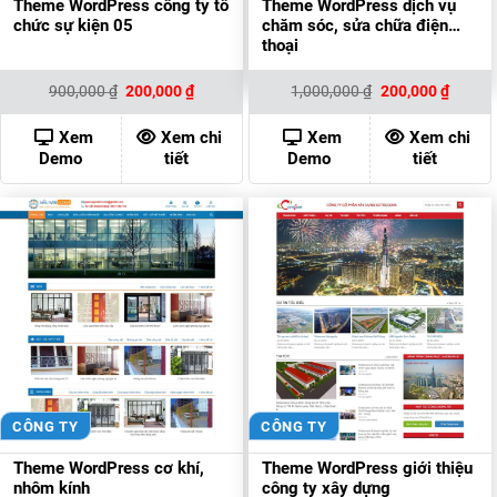
Theme WordPress công ty tổ
Theme WordPress dịch vụ
chức sự kiện 05
chăm sóc, sửa chữa điện
thoại
Giá
Giá
Giá
Giá
900,000
₫
200,000
₫
1,000,000
₫
200,000
₫
gốc
hiện
gốc
hiện
là:
tại
là:
tại
900,000 ₫.
là:
1,000,000 ₫.
là:
Xem
Xem chi
Xem
Xem chi
200,000 ₫.
200,00
Demo
tiết
Demo
tiết
CÔNG TY
CÔNG TY
Theme WordPress cơ khí,
Theme WordPress giới thiệu
nhôm kính
công ty xây dựng