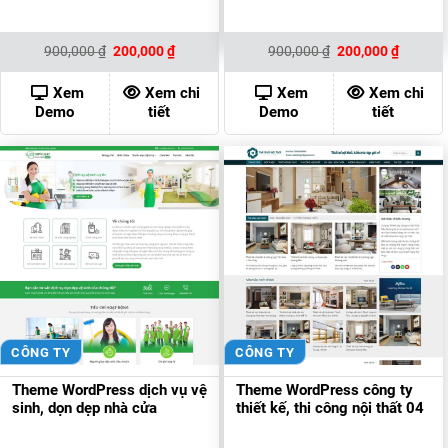
Giá
Giá
Giá
Giá
900,000
₫
200,000
₫
900,000
₫
200,000
₫
gốc
hiện
gốc
hiện
là:
tại
là:
tại
900,000 ₫.
là:
900,000 ₫.
là:
Xem
Xem chi
Xem
Xem chi
200,000 ₫.
200,000
Demo
tiết
Demo
tiết
CÔNG TY
CÔNG TY
Theme WordPress dịch vụ vệ
Theme WordPress công ty
sinh, dọn dẹp nhà cửa
thiết kế, thi công nội thất 04