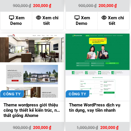
Giá
Giá
Giá
Giá
900,000
₫
200,000
₫
900,000
₫
200,000
₫
gốc
hiện
gốc
hiện
là:
tại
là:
tại
900,000 ₫.
là:
900,000 ₫.
là:
Xem
Xem chi
Xem
Xem chi
200,000 ₫.
200,000
Demo
tiết
Demo
tiết
CÔNG TY
CÔNG TY
Theme wordpress giới thiệu
Theme WordPress dịch vụ
công ty thiết kế kiến trúc, nội
tín dụng, vay tiền nhanh
thất giống Ahome
Giá
Giá
Giá
Giá
900,000
₫
200,000
₫
1,000,000
₫
200,000
₫
gốc
hiện
gốc
hiện