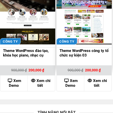
CÔNG TY
CÔNG TY
Theme WordPress đào tạo,
Theme WordPress công ty tổ
khóa học piano, nhạc cụ
chức sự kiện 03
Giá
Giá
Giá
Giá
900,000
₫
200,000
₫
900,000
₫
200,000
₫
gốc
hiện
gốc
hiện
là:
tại
là:
tại
900,000 ₫.
là:
900,000 ₫.
là:
Xem
Xem chi
Xem
Xem chi
200,000 ₫.
200,000
Demo
tiết
Demo
tiết
TÍNH NĂNG NỔI BẬT