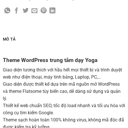
Cài đặt SMTP Mail cho site Wordpress
(+100,000 ₫)
Thiết kế logo đơn giản để đăng web
(+300,000 ₫)
Chỉnh sửa site theo yêu cầu tuỳ chọn
(+2,000,000 ₫)
MUA THÊM TÊN MIỀN + HOSTING
MÔ TẢ
Tên miền quốc tế .com .net .org (1 năm)
(+350,000 ₫)
Tên miền Việt Nam .vn (1 năm)
(+550,000 ₫)
Theme WordPress trung tâm dạy Yoga
Hosting 2GB SSD (1 năm)
(+700,000 ₫)
Giao diện tương thích với hầu hết mọi thiết bị và trình duyệt
Hosting 4GB SSD (1 năm)
(+1,000,000 ₫)
web như điện thoại, máy tính bảng, Laptop, PC,…
Giao diện được thiết kế dựa trên mã nguồn mở WordPress
Hosting 8GB SSD (1 năm)
(+1,200,000 ₫)
và theme Flatsome tùy biến cao, dễ dàng sử dụng và quản
lý.
Thiết kế web chuẩn SEO, tốc độ load nhanh và tối ưu hóa với
công cụ tìm kiếm Google.
Theme sạch hoàn toàn 100% không virus, không mã độc đã
được kiểm tra kỹ lưỡng.