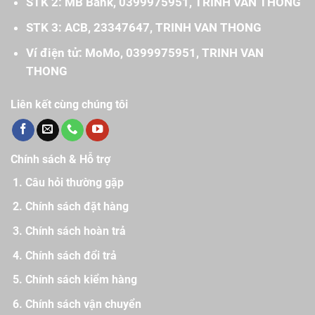
STK 2: MB Bank, 0399975951, TRINH VAN THONG
STK 3: ACB, 23347647, TRINH VAN THONG
Ví điện tử: MoMo, 0399975951, TRINH VAN
THONG
Liên kết cùng chúng tôi
Chính sách & Hỗ trợ
Câu hỏi thường gặp
Chính sách đặt hàng
Chính sách hoàn trả
Chính sách đổi trả
Chính sách kiểm hàng
Chính sách vận chuyển