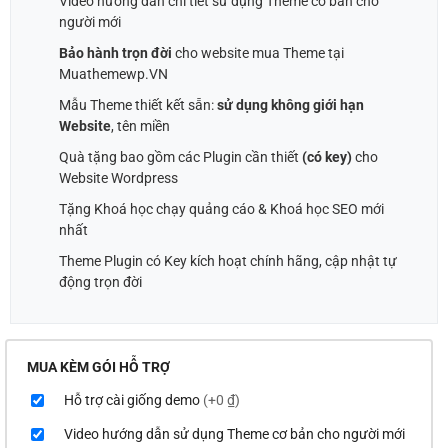
Video hướng dẫn chi tiết sử dụng Theme cơ bản cho
người mới
Bảo hành trọn đời
cho website mua Theme tại
Muathemewp.VN
Mẫu Theme thiết kết sẵn:
sử dụng không giới hạn
Website
, tên miền
Quà tặng bao gồm các Plugin cần thiết
(có key)
cho
Website Wordpress
Tặng Khoá học chạy quảng cáo & Khoá học SEO mới
nhất
Theme Plugin có Key kích hoạt chính hãng, cập nhật tự
động trọn đời
MUA KÈM GÓI HỖ TRỢ
Hỗ trợ cài giống demo
(+0 ₫)
Video hướng dẫn sử dụng Theme cơ bản cho người mới