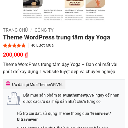
TRANG CHỦ
/
CÔNG TY
Theme WordPress trung tâm dạy Yoga
46
Lượt Mua
Giá
Giá
5.00
1
trên 5
200,000
₫
dựa trên
gốc
hiện
đánh giá
Theme WordPress trung tâm dạy Yoga – Bạn chỉ mất vài
là:
tại
phút để xây dựng 1 website tuyệt đẹp và chuyên nghiệp
900,000 ₫.
là:
200,000 ₫.
Ưu đãi tại MuaThemeWP.VN:
Đặt mua sản phẩm tại
Muathemewp.VN
ngay để nhận
được các ưu đãi hấp dẫn nhất chưa từng có
Hỗ trợ cài đặt, sử dụng Theme thông qua
Teamview /
Ultraviewer