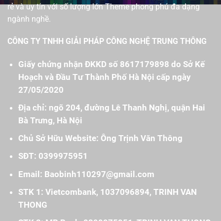
rẻ và uy tín với số lượng lớn Theme phong phú đa dạng
ngành nghề.
CÔNG TY TNHH GIẢI PHÁP CÔNG NGHỆ TRUNG THÔNG
Giấy chứng nhận ĐKKD số 8617179898 do Sở Kế
Hoạch và Đầu Tư Thành Phố Hà Nội cấp ngày
27/05/2020
Địa chỉ: ngõ 204, đường Lê Thanh Nghị, quận Hai
Bà Trưng, Hà Nội
Chủ Sở Hữu Website: Ông Trịnh Văn Thông
SĐT: 0399975951
Email: Baobinh110297@gmail.com
STK 1: Vietcombank, 1037096894, TRINH VAN
THONG