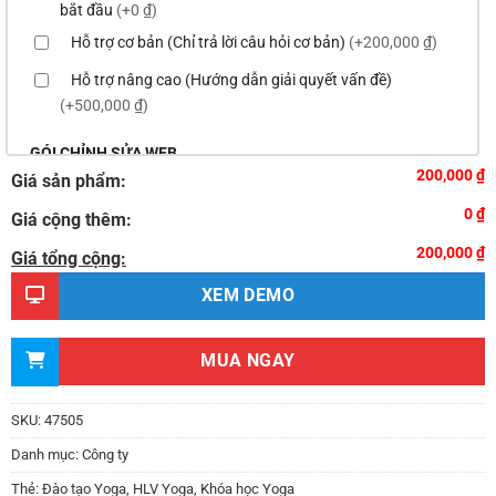
bắt đầu
(+0 ₫)
Hỗ trợ cơ bản (Chỉ trả lời câu hỏi cơ bản)
(+200,000 ₫)
Hỗ trợ nâng cao (Hướng dẫn giải quyết vấn đề)
(+500,000 ₫)
GÓI CHỈNH SỬA WEB
200,000 ₫
Giá sản phẩm:
Thay logo & thông tin doanh nghiệp
(+100,000 ₫)
0 ₫
Giá cộng thêm:
Đổi màu chủ đạo của theme theo tông màu của logo
200,000 ₫
(+200,000 ₫)
Giá tổng cộng:
Sửa danh mục và sắp xếp lại thanh menu chuẩn
XEM DEMO
(+300,000 ₫)
Thay đổi bố cục trang chủ (đơn giản)
(+500,000 ₫)
MUA NGAY
Thêm các nút liên hệ nhanh
(+0 ₫)
Thiết kế 2 banner chạy ở slider chính
(+200,000 ₫)
SKU:
47505
Thay đổi màu sắc toàn bộ site theo yêu cầu
Danh mục:
Công ty
(+150,000 ₫)
Thẻ:
Đào tạo Yoga
,
HLV Yoga
,
Khóa học Yoga