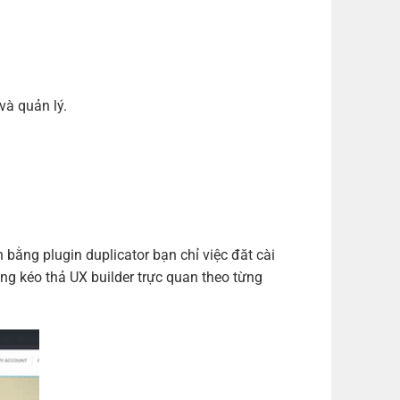
m)
(+700,000 ₫)
m)
(+1,000,000 ₫)
m)
(+1,200,000 ₫)
và quản lý.
ng plugin duplicator bạn chỉ việc đăt cài
ng kéo thả UX builder trực quan theo từng