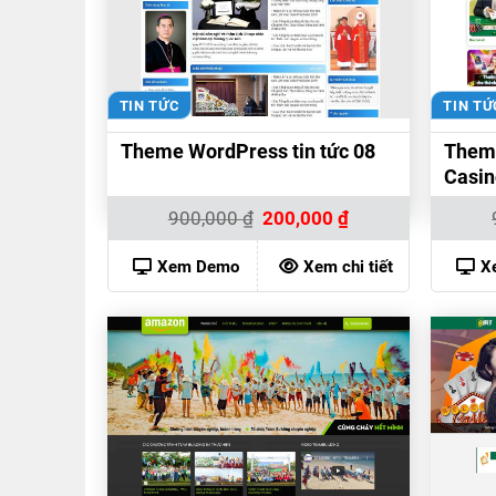
TIN TỨC
TIN TỨ
Theme WordPress tin tức 08
Them
Casin
Giá
Giá
900,000
₫
200,000
₫
gốc
hiện
là:
tại
900,000 ₫.
là:
Xem Demo
Xem chi tiết
X
200,000 ₫.