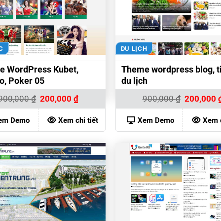
C
DU LỊCH
e WordPress Kubet,
Theme wordpress blog, ti
o, Poker 05
du lịch
Giá
Giá
Giá
900,000
₫
200,000
₫
900,000
₫
200,000
gốc
hiện
gốc
là:
tại
là:
900,000 ₫.
là:
900,000 ₫.
em Demo
Xem chi tiết
Xem Demo
Xem c
200,000 ₫.