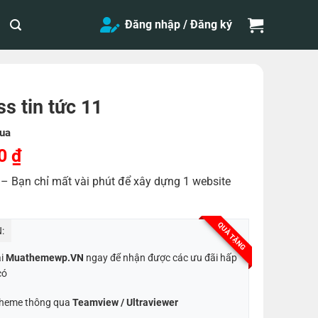
Đăng nhập / Đăng ký
 tin tức 11
ua
Giá
00
₫
hiện
– Bạn chỉ mất vài phút để xây dựng 1 website
tại
0 ₫.
là:
200,000 ₫.
QUÀ TẶNG
:
ại
Muathemewp.VN
ngay để nhận được các ưu đãi hấp
có
 Theme thông qua
Teamview / Ultraviewer