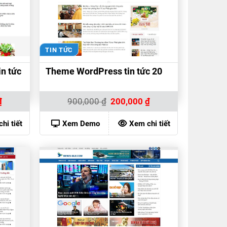
TIN TỨC
n tức
Theme WordPress tin tức 20
Giá
Giá
Giá
₫
900,000
₫
200,000
₫
hiện
gốc
hiện
tại
là:
tại
là:
900,000 ₫.
là:
hi tiết
Xem Demo
Xem chi tiết
200,000 ₫.
200,000 ₫.