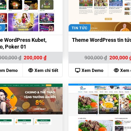
C
TIN TỨC
e WordPress Kubet,
Theme WordPress tin tứ
o, Poker 01
Giá
Giá
Giá
900,000
₫
200,000
₫
900,000
₫
200,000
gốc
hiện
gốc
là:
tại
là:
900,000 ₫.
là:
900,000 ₫.
em Demo
Xem chi tiết
Xem Demo
Xem c
200,000 ₫.