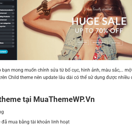
 nào bạn mong muốn chỉnh sửa từ bố cục, hình ảnh, màu sắc,… m
ên Child theme nên update lâu dài có thể sử dụng được nhiều 
a theme tại MuaThemeWP.Vn
ng
 đã mua bằng tài khoản linh hoạt