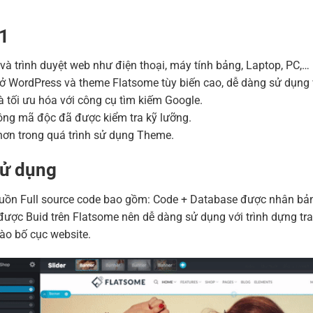
Hosting 2GB SSD (1 nă
Hosting 4GB SSD (1 nă
11
Hosting 8GB SSD (1 nă
ị và trình duyệt web như điện thoại, máy tính bảng, Laptop, PC,…
ở WordPress và theme Flatsome tùy biến cao, dễ dàng sử dụng 
 tối ưu hóa với công cụ tìm kiếm Google.
ng mã độc đã được kiểm tra kỹ lưỡng.
ơn trong quá trình sử dụng Theme.
sử dụng
n Full source code bao gồm: Code + Database được nhân bản bằ
ược Buid trên Flatsome nên dễ dàng sử dụng với trình dựng tra
ào bố cục website.