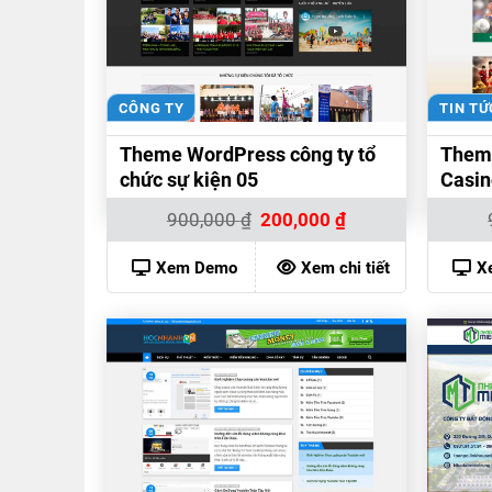
CÔNG TY
TIN TỨ
Theme WordPress công ty tổ
Them
chức sự kiện 05
Casin
Giá
Giá
900,000
₫
200,000
₫
gốc
hiện
là:
tại
900,000 ₫.
là:
Xem Demo
Xem chi tiết
X
200,000 ₫.