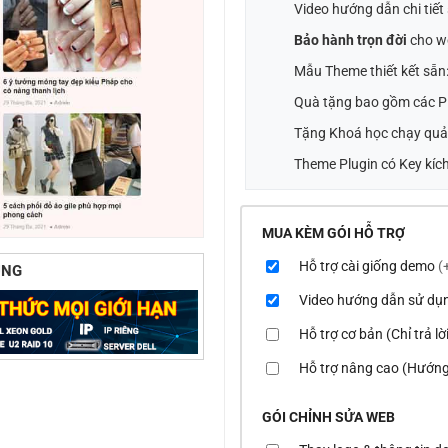
Video hướng dẫn chi tiế
Bảo hành trọn đời
cho w
Mẫu Theme thiết kết sẵn
Quà tặng bao gồm các Pl
Tặng Khoá học chạy quả
Theme Plugin có Key kích
MUA KÈM GÓI HỖ TRỢ
Hỗ trợ cài giống demo
(
ÙNG
Video hướng dẫn sử dụ
Hỗ trợ cơ bản (Chỉ trả l
Hỗ trợ nâng cao (Hướng
GÓI CHỈNH SỬA WEB