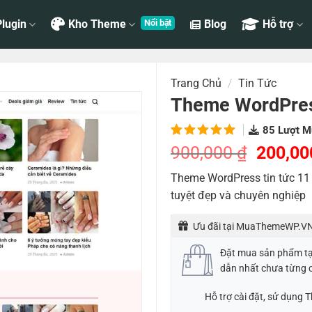
lugin
Kho Theme
Blog
Hỗ trợ
Trang Chủ
/
Tin Tức
Theme WordPress
85
Lượt M
5.00
1
trên
Giá
900,000
₫
200,0
5 dựa
gốc
trên
đánh
Theme WordPress tin tức 11 
là:
giá
tuyệt đẹp và chuyên nghiệp
900,00
Ưu đãi tại MuaThemeWP.VN
Đặt mua sản phẩm t
dẫn nhất chưa từng 
Hỗ trợ cài đặt, sử dụng