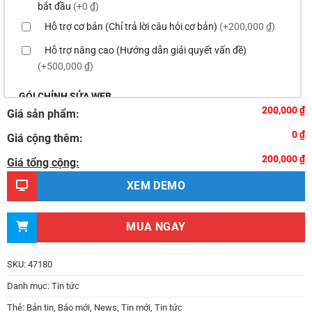
bắt đầu
(+0 ₫)
Hỗ trợ cơ bản (Chỉ trả lời câu hỏi cơ bản)
(+200,000 ₫)
Hỗ trợ nâng cao (Hướng dẫn giải quyết vấn đề)
(+500,000 ₫)
GÓI CHỈNH SỬA WEB
200,000 ₫
Giá sản phẩm:
Thay logo & thông tin doanh nghiệp
(+100,000 ₫)
0 ₫
Giá cộng thêm:
Đổi màu chủ đạo của theme theo tông màu của logo
200,000 ₫
(+200,000 ₫)
Giá tổng cộng:
Sửa danh mục và sắp xếp lại thanh menu chuẩn
XEM DEMO
(+300,000 ₫)
Thay đổi bố cục trang chủ (đơn giản)
(+500,000 ₫)
MUA NGAY
Thêm các nút liên hệ nhanh
(+0 ₫)
Thiết kế 2 banner chạy ở slider chính
(+200,000 ₫)
SKU:
47180
Thay đổi màu sắc toàn bộ site theo yêu cầu
Danh mục:
Tin tức
(+150,000 ₫)
Thẻ:
Bản tin
,
Báo mới
,
News
,
Tin mới
,
Tin tức