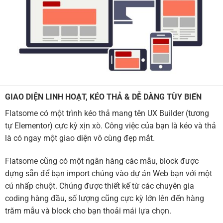
GIAO DIỆN LINH HOẠT, KÉO THẢ & DỄ DÀNG TÙY BIẾN
Flatsome có một trình kéo thả mang tên UX Builder (tương
tự Elementor) cực kỳ xịn xò. Công việc của bạn là kéo và thả
là có ngay một giao diện vô cùng đẹp mắt.
Flatsome cũng có một ngân hàng các mẫu, block được
dựng sẵn để bạn import chúng vào dự án Web bạn với một
cú nhấp chuột. Chúng được thiết kế từ các chuyên gia
coding hàng đầu, số lượng cũng cực kỳ lớn lên đến hàng
trăm mẫu và block cho bạn thoải mái lựa chọn.