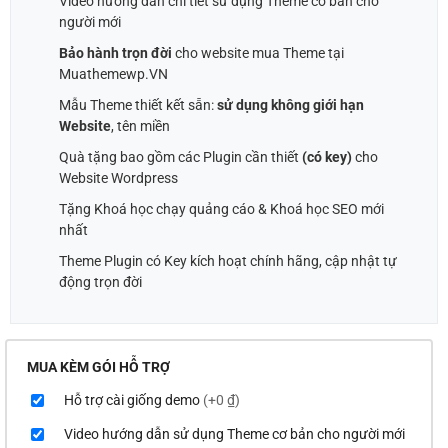
Video hướng dẫn chi tiết sử dụng Theme cơ bản cho
người mới
Bảo hành trọn đời
cho website mua Theme tại
Muathemewp.VN
Mẫu Theme thiết kết sẵn:
sử dụng không giới hạn
Website
, tên miền
Quà tặng bao gồm các Plugin cần thiết
(có key)
cho
Website Wordpress
Tặng Khoá học chạy quảng cáo & Khoá học SEO mới
nhất
Theme Plugin có Key kích hoạt chính hãng, cập nhật tự
động trọn đời
MUA KÈM GÓI HỖ TRỢ
Hỗ trợ cài giống demo
(+0 ₫)
Video hướng dẫn sử dụng Theme cơ bản cho người mới