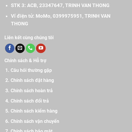
STK 3: ACB, 23347647, TRINH VAN THONG
Ví điện tử: MoMo, 0399975951, TRINH VAN
THONG
Liên kết cùng chúng tôi
Chính sách & Hỗ trợ
Câu hỏi thường gặp
Chính sách đặt hàng
Chính sách hoàn trả
Chính sách đổi trả
Chính sách kiểm hàng
Chính sách vận chuyển
Chính sách bảo mật