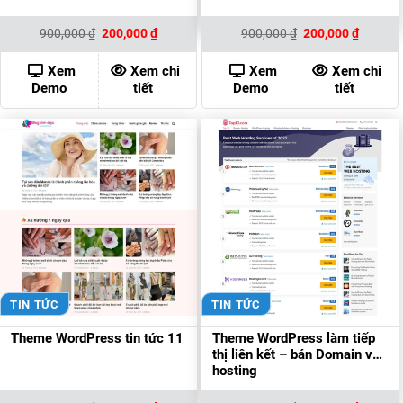
Giá
Giá
Giá
Giá
900,000
₫
200,000
₫
900,000
₫
200,000
₫
gốc
hiện
gốc
hiện
là:
tại
là:
tại
900,000 ₫.
là:
900,000 ₫.
là:
Xem
Xem chi
Xem
Xem chi
200,000 ₫.
200,000
Demo
tiết
Demo
tiết
TIN TỨC
TIN TỨC
Theme WordPress tin tức 11
Theme WordPress làm tiếp
thị liên kết – bán Domain và
hosting