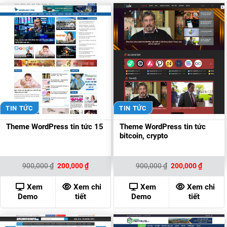
TIN TỨC
TIN TỨC
Theme WordPress tin tức 15
Theme WordPress tin tức
bitcoin, crypto
Giá
Giá
Giá
Giá
900,000
₫
200,000
₫
900,000
₫
200,000
₫
gốc
hiện
gốc
hiện
là:
tại
là:
tại
900,000 ₫.
là:
900,000 ₫.
là:
Xem
Xem chi
Xem
Xem chi
200,000 ₫.
200,000
Demo
tiết
Demo
tiết