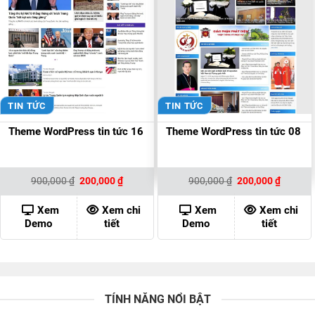
TIN TỨC
TIN TỨC
Theme WordPress tin tức 16
Theme WordPress tin tức 08
Giá
Giá
Giá
Giá
900,000
₫
200,000
₫
900,000
₫
200,000
₫
gốc
hiện
gốc
hiện
là:
tại
là:
tại
900,000 ₫.
là:
900,000 ₫.
là:
Xem
Xem chi
Xem
Xem chi
200,000 ₫.
200,000
Demo
tiết
Demo
tiết
TÍNH NĂNG NỔI BẬT