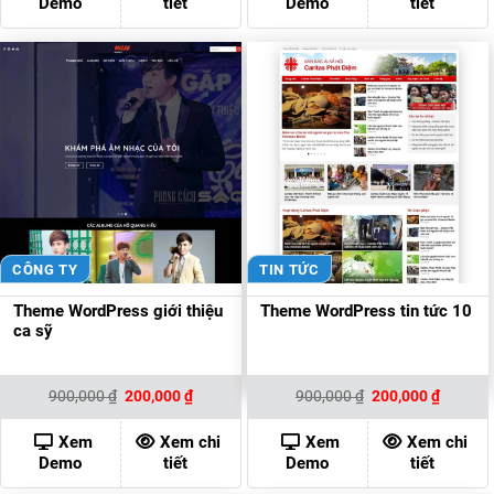
Demo
tiết
Demo
tiết
CÔNG TY
TIN TỨC
Theme WordPress giới thiệu
Theme WordPress tin tức 10
ca sỹ
Giá
Giá
Giá
Giá
900,000
₫
200,000
₫
900,000
₫
200,000
₫
gốc
hiện
gốc
hiện
là:
tại
là:
tại
900,000 ₫.
là:
900,000 ₫.
là:
Xem
Xem chi
Xem
Xem chi
200,000 ₫.
200,000
Demo
tiết
Demo
tiết