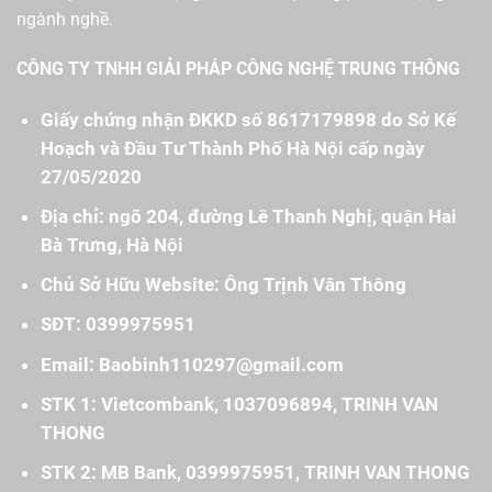
ngành nghề.
CÔNG TY TNHH GIẢI PHÁP CÔNG NGHỆ TRUNG THÔNG
Giấy chứng nhận ĐKKD số 8617179898 do Sở Kế
Hoạch và Đầu Tư Thành Phố Hà Nội cấp ngày
27/05/2020
Địa chỉ: ngõ 204, đường Lê Thanh Nghị, quận Hai
Bà Trưng, Hà Nội
Chủ Sở Hữu Website: Ông Trịnh Văn Thông
SĐT: 0399975951
Email: Baobinh110297@gmail.com
STK 1: Vietcombank, 1037096894, TRINH VAN
THONG
STK 2: MB Bank, 0399975951, TRINH VAN THONG