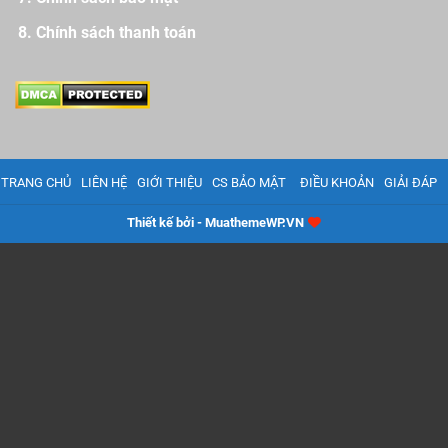
Chính sách thanh toán
TRANG CHỦ
LIÊN HỆ
GIỚI THIỆU
CS BẢO MẬT
ĐIỀU KHOẢN
GIẢI ĐÁP
Thiết kế bởi - MuathemeWP.VN