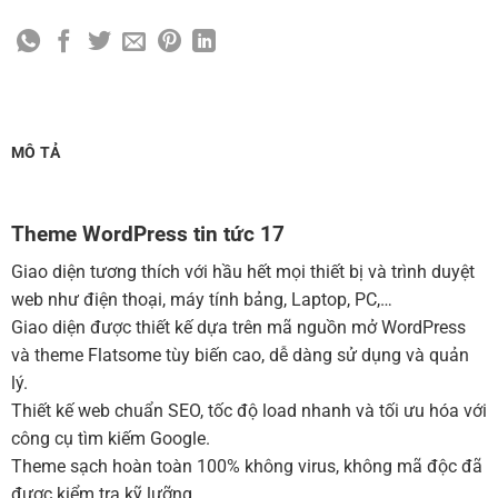
Cài đặt SMTP Mail cho site Wordpress
(+100,000 ₫)
Thiết kế logo đơn giản để đăng web
(+300,000 ₫)
Chỉnh sửa site theo yêu cầu tuỳ chọn
(+2,000,000 ₫)
MUA THÊM TÊN MIỀN + HOSTING
MÔ TẢ
Tên miền quốc tế .com .net .org (1 năm)
(+350,000 ₫)
Tên miền Việt Nam .vn (1 năm)
(+550,000 ₫)
Theme WordPress tin tức 17
Hosting 2GB SSD (1 năm)
(+700,000 ₫)
Giao diện tương thích với hầu hết mọi thiết bị và trình duyệt
Hosting 4GB SSD (1 năm)
(+1,000,000 ₫)
web như điện thoại, máy tính bảng, Laptop, PC,…
Giao diện được thiết kế dựa trên mã nguồn mở WordPress
Hosting 8GB SSD (1 năm)
(+1,200,000 ₫)
và theme Flatsome tùy biến cao, dễ dàng sử dụng và quản
lý.
Thiết kế web chuẩn SEO, tốc độ load nhanh và tối ưu hóa với
công cụ tìm kiếm Google.
Theme sạch hoàn toàn 100% không virus, không mã độc đã
được kiểm tra kỹ lưỡng.