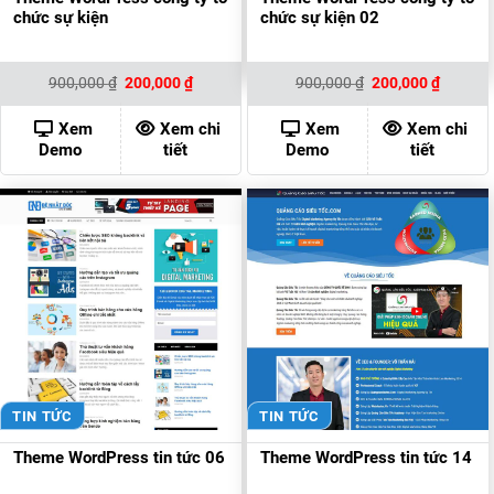
chức sự kiện
chức sự kiện 02
Giá
Giá
Giá
Giá
900,000
₫
200,000
₫
900,000
₫
200,000
₫
gốc
hiện
gốc
hiện
là:
tại
là:
tại
900,000 ₫.
là:
900,000 ₫.
là:
Xem
Xem chi
Xem
Xem chi
200,000 ₫.
200,000
Demo
tiết
Demo
tiết
TIN TỨC
TIN TỨC
Theme WordPress tin tức 06
Theme WordPress tin tức 14