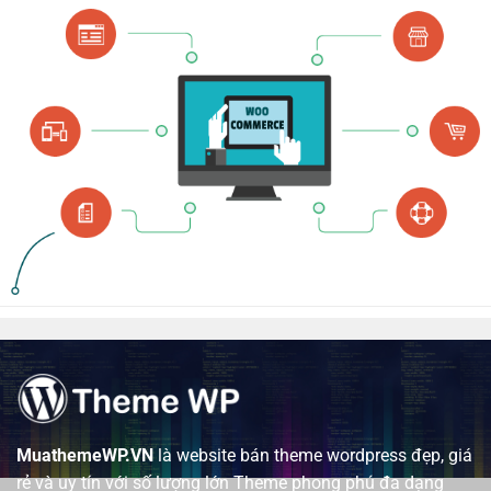
MuathemeWP.VN
là website bán theme wordpress đẹp, giá
rẻ và uy tín với số lượng lớn Theme phong phú đa dạng