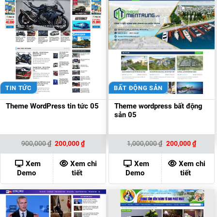
TIN TỨC
BẤT ĐỘNG SẢN
Theme WordPress tin tức 05
Theme wordpress bất động
sản 05
Giá
Giá
Giá
Giá
900,000
₫
200,000
₫
1,000,000
₫
200,000
₫
gốc
hiện
gốc
hiện
là:
tại
là:
tại
900,000 ₫.
là:
1,000,000 ₫.
là:
Xem
Xem chi
Xem
Xem chi
200,000 ₫.
200,00
Demo
tiết
Demo
tiết