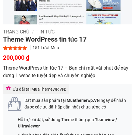
TRANG CHỦ
/
TIN TỨC
Theme WordPress tin tức 17
151
Lượt Mua
Giá
Giá
5.00
1
trên 5
200,000
₫
dựa trên
gốc
hiện
đánh giá
Theme WordPress tin tức 17 – Bạn chỉ mất vài phút để xây
là:
tại
dựng 1 website tuyệt đẹp và chuyên nghiệp
900,000 ₫.
là:
200,000 ₫.
Ưu đãi tại MuaThemeWP.VN:
Đặt mua sản phẩm tại
Muathemewp.VN
ngay để nhận
được các ưu đãi hấp dẫn nhất chưa từng có
Hỗ trợ cài đặt, sử dụng Theme thông qua
Teamview /
Ultraviewer