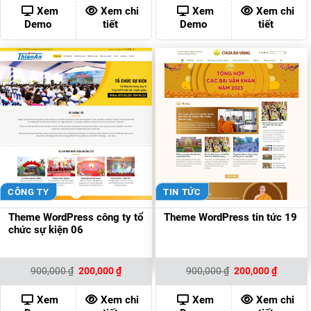
900,000 ₫.
là:
900,000 ₫.
là:
Xem
Xem chi
Xem
Xem chi
200,000 ₫.
200,000
Demo
tiết
Demo
tiết
CÔNG TY
TIN TỨC
Theme WordPress công ty tổ
Theme WordPress tin tức 19
chức sự kiện 06
Giá
Giá
Giá
Giá
900,000
₫
200,000
₫
900,000
₫
200,000
₫
gốc
hiện
gốc
hiện
là:
tại
là:
tại
900,000 ₫.
là:
900,000 ₫.
là:
Xem
Xem chi
Xem
Xem chi
200,000 ₫.
200,000