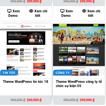
Giá
Giá
Giá
Giá
900,000
₫
200,000
₫
900,000
₫
200,000
₫
gốc
hiện
gốc
hiện
là:
tại
là:
tại
900,000 ₫.
là:
900,000 ₫.
là:
Xem
Xem chi
Xem
Xem chi
200,000 ₫.
200,000
Demo
tiết
Demo
tiết
TIN TỨC
CÔNG TY
Theme WordPress tin tức 18
Theme WordPress công ty tổ
chức sự kiện 05
Giá
Giá
Giá
Giá
900,000
₫
200,000
₫
900,000
₫
200,000
₫
gốc
hiện
gốc
hiện
là:
tại
là:
tại