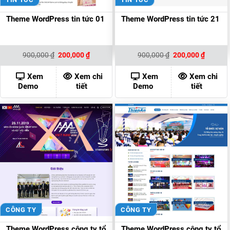
Theme WordPress tin tức 01
Theme WordPress tin tức 21
Giá
Giá
Giá
Giá
900,000
₫
200,000
₫
900,000
₫
200,000
₫
gốc
hiện
gốc
hiện
là:
tại
là:
tại
900,000 ₫.
là:
900,000 ₫.
là:
Xem
Xem chi
Xem
Xem chi
200,000 ₫.
200,000
Demo
tiết
Demo
tiết
CÔNG TY
CÔNG TY
Theme WordPress công ty tổ
Theme WordPress công ty tổ