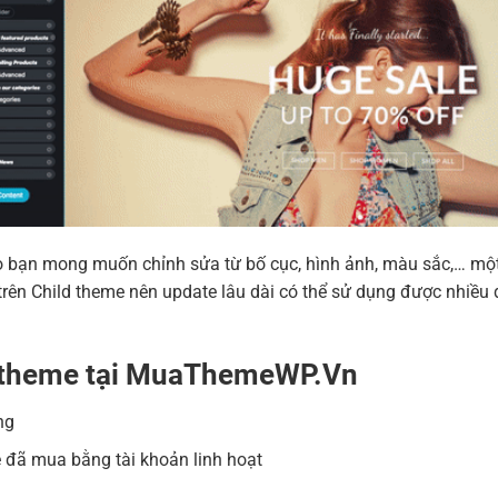
 nào bạn mong muốn chỉnh sửa từ bố cục, hình ảnh, màu sắc,… m
ên Child theme nên update lâu dài có thể sử dụng được nhiều 
a theme tại MuaThemeWP.Vn
ng
 đã mua bằng tài khoản linh hoạt