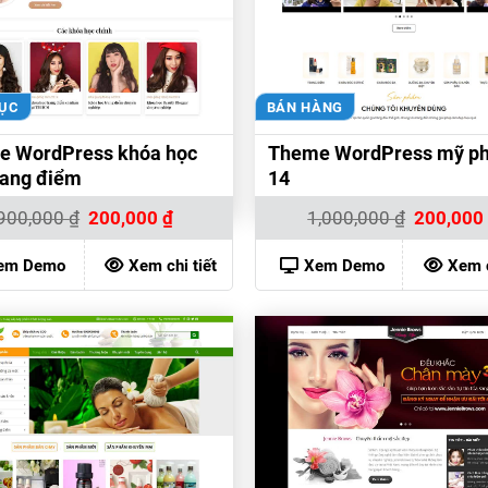
DỤC
BÁN HÀNG
e WordPress khóa học
Theme WordPress mỹ p
rang điểm
14
Giá
Giá
Giá
900,000
₫
200,000
₫
1,000,000
₫
200,00
gốc
hiện
gốc
là:
tại
là:
900,000 ₫.
là:
1,000,000 
em Demo
Xem chi tiết
Xem Demo
Xem c
200,000 ₫.