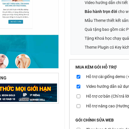
Video hướng dẫn chi tiế
Bảo hành trọn đời
cho w
Mẫu Theme thiết kết sẵn
Quà tặng bao gồm các Pl
Tặng Khoá học chạy quả
Theme Plugin có Key kích
MUA KÈM GÓI HỖ TRỢ
Hỗ trợ cài giống demo
(
ÙNG
Video hướng dẫn sử dụ
Hỗ trợ cơ bản (Chỉ trả l
Hỗ trợ nâng cao (Hướng
GÓI CHỈNH SỬA WEB