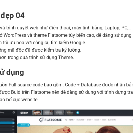
Hosting 2GB SSD (1 nă
Hosting 4GB SSD (1 nă
 đẹp 04
Hosting 8GB SSD (1 nă
ị và trình duyệt web như điện thoại, máy tính bảng, Laptop, PC,…
ở WordPress và theme Flatsome tùy biến cao, dễ dàng sử dụng 
 tối ưu hóa với công cụ tìm kiếm Google.
ng mã độc đã được kiểm tra kỹ lưỡng.
ơn trong quá trình sử dụng Theme.
sử dụng
n Full source code bao gồm: Code + Database được nhân bản bằ
ược Buid trên Flatsome nên dễ dàng sử dụng với trình dựng tra
ào bố cục website.