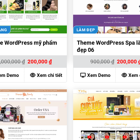
ÀNG
LÀM ĐẸP
e WordPress mỹ phẩm
Theme WordPress Spa l
đẹp 06
Giá
Giá
Giá
,000,000
₫
200,000
₫
900,000
₫
200,000
gốc
hiện
gốc
là:
tại
là:
1,000,000 ₫.
là:
900,000 ₫.
em Demo
Xem chi tiết
Xem Demo
Xem c
200,000 ₫.