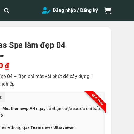
Đăng nhập / Đăng ký
s Spa làm đẹp 04
ua
Giá
00
₫
hiện
p 04 – Bạn chỉ mất vài phút để xây dựng 1
tại
 nghiệp
0 ₫.
là:
200,000 ₫.
QUÀ TẶNG
:
ại
Muathemewp.VN
ngay để nhận được các ưu đãi hấp
có
 Theme thông qua
Teamview / Ultraviewer