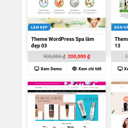
LÀM ĐẸP
BÁN H
Theme WordPress Spa làm
Them
đẹp 03
13
Giá
Giá
900,000
₫
200,000
₫
1
gốc
hiện
là:
tại
900,000 ₫.
là:
Xem Demo
Xem chi tiết
X
200,000 ₫.