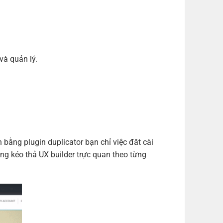
m)
(+700,000 ₫)
m)
(+1,000,000 ₫)
m)
(+1,200,000 ₫)
và quản lý.
ng plugin duplicator bạn chỉ việc đăt cài
ng kéo thả UX builder trực quan theo từng