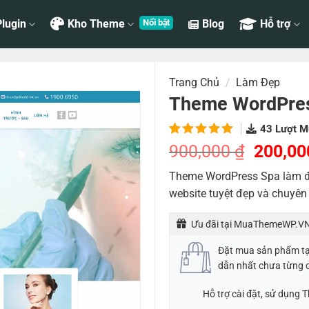
lugin
Kho Theme
Blog
Hỗ trợ
Trang Chủ
/
Làm Đẹp
Theme WordPres
43
Lượt M
5.00
2
trên
Giá
900,000
₫
200,0
5 dựa
gốc
trên
đánh
Theme WordPress Spa làm đẹ
là:
giá
website tuyệt đẹp và chuyên
900,00
Ưu đãi tại MuaThemeWP.VN
Đặt mua sản phẩm t
dẫn nhất chưa từng 
Hỗ trợ cài đặt, sử dụng