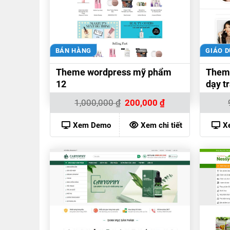
BÁN HÀNG
GIÁO 
Theme wordpress mỹ phẩm
Them
12
dạy t
Giá
Giá
1,000,000
₫
200,000
₫
gốc
hiện
là:
tại
1,000,000 ₫.
là:
Xem Demo
Xem chi tiết
X
200,000 ₫.