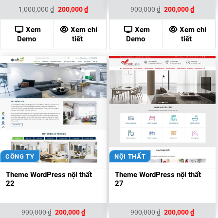
Giá
Giá
Giá
Giá
1,000,000
₫
200,000
₫
900,000
₫
200,000
₫
gốc
hiện
gốc
hiện
là:
tại
là:
tại
1,000,000 ₫.
là:
900,000 ₫.
là:
Xem
Xem chi
Xem
Xem chi
200,000 ₫.
200,000
Demo
tiết
Demo
tiết
CÔNG TY
NỘI THẤT
Theme WordPress nội thất
Theme WordPress nội thất
22
27
Giá
Giá
Giá
Giá
900,000
₫
200,000
₫
900,000
₫
200,000
₫
gốc
hiện
gốc
hiện