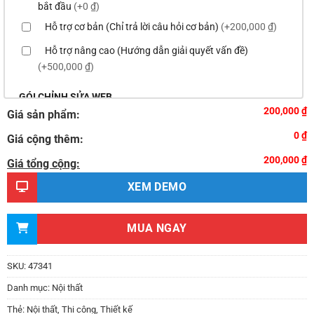
bắt đầu
(+0 ₫)
Hỗ trợ cơ bản (Chỉ trả lời câu hỏi cơ bản)
(+200,000 ₫)
Hỗ trợ nâng cao (Hướng dẫn giải quyết vấn đề)
(+500,000 ₫)
GÓI CHỈNH SỬA WEB
200,000 ₫
Giá sản phẩm:
Thay logo & thông tin doanh nghiệp
(+100,000 ₫)
0 ₫
Giá cộng thêm:
Đổi màu chủ đạo của theme theo tông màu của logo
200,000 ₫
(+200,000 ₫)
Giá tổng cộng:
Sửa danh mục và sắp xếp lại thanh menu chuẩn
XEM DEMO
(+300,000 ₫)
Thay đổi bố cục trang chủ (đơn giản)
(+500,000 ₫)
MUA NGAY
Thêm các nút liên hệ nhanh
(+0 ₫)
Thiết kế 2 banner chạy ở slider chính
(+200,000 ₫)
SKU:
47341
Thay đổi màu sắc toàn bộ site theo yêu cầu
Danh mục:
Nội thất
(+150,000 ₫)
Thẻ:
Nội thất
,
Thi công
,
Thiết kế