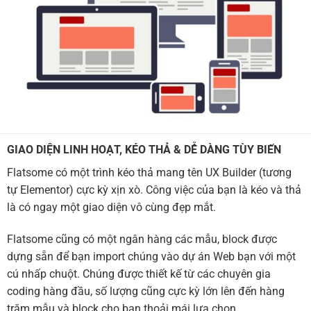
GIAO DIỆN LINH HOẠT, KÉO THẢ & DỄ DÀNG TÙY BIẾN
Flatsome có một trình kéo thả mang tên UX Builder (tương
tự Elementor) cực kỳ xịn xò. Công việc của bạn là kéo và thả
là có ngay một giao diện vô cùng đẹp mắt.
Flatsome cũng có một ngân hàng các mẫu, block được
dựng sẵn để bạn import chúng vào dự án Web bạn với một
cú nhấp chuột. Chúng được thiết kế từ các chuyên gia
coding hàng đầu, số lượng cũng cực kỳ lớn lên đến hàng
trăm mẫu và block cho bạn thoải mái lựa chọn.