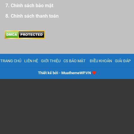
Chính sách bảo mật
Chính sách thanh toán
TRANG CHỦ
LIÊN HỆ
GIỚI THIỆU
CS BẢO MẬT
ĐIỀU KHOẢN
GIẢI ĐÁP
Thiết kế bởi - MuathemeWP.VN