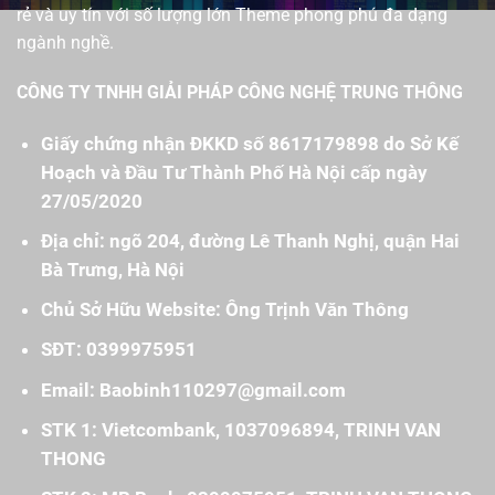
rẻ và uy tín với số lượng lớn Theme phong phú đa dạng
ngành nghề.
CÔNG TY TNHH GIẢI PHÁP CÔNG NGHỆ TRUNG THÔNG
Giấy chứng nhận ĐKKD số 8617179898 do Sở Kế
Hoạch và Đầu Tư Thành Phố Hà Nội cấp ngày
27/05/2020
Địa chỉ: ngõ 204, đường Lê Thanh Nghị, quận Hai
Bà Trưng, Hà Nội
Chủ Sở Hữu Website: Ông Trịnh Văn Thông
SĐT: 0399975951
Email: Baobinh110297@gmail.com
STK 1: Vietcombank, 1037096894, TRINH VAN
THONG