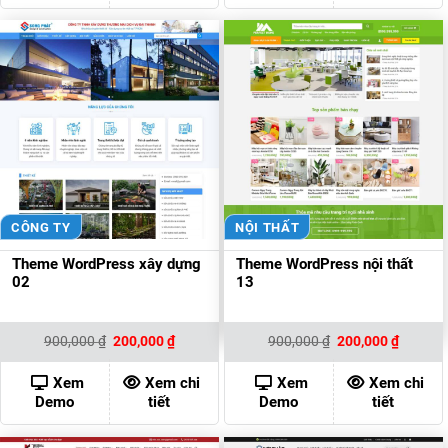
CÔNG TY
NỘI THẤT
Theme WordPress xây dựng
Theme WordPress nội thất
02
13
Giá
Giá
Giá
Giá
900,000
₫
200,000
₫
900,000
₫
200,000
₫
gốc
hiện
gốc
hiện
là:
tại
là:
tại
900,000 ₫.
là:
900,000 ₫.
là:
Xem
Xem chi
Xem
Xem chi
200,000 ₫.
200,000
Demo
tiết
Demo
tiết