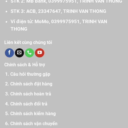
STK 2: MB Bank, 0399975951, TRINH VAN THONG
STK 3: ACB, 23347647, TRINH VAN THONG
Ví điện tử: MoMo, 0399975951, TRINH VAN
THONG
Liên kết cùng chúng tôi
Chính sách & Hỗ trợ
Câu hỏi thường gặp
Chính sách đặt hàng
Chính sách hoàn trả
Chính sách đổi trả
Chính sách kiểm hàng
Chính sách vận chuyển