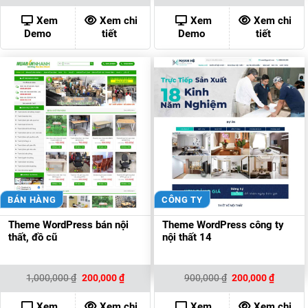
là:
tại
là:
tại
900,000 ₫.
là:
900,000 ₫.
là:
Xem
Xem chi
Xem
Xem chi
200,000 ₫.
200,000
Demo
tiết
Demo
tiết
BÁN HÀNG
CÔNG TY
Theme WordPress bán nội
Theme WordPress công ty
thất, đồ cũ
nội thất 14
Giá
Giá
Giá
Giá
1,000,000
₫
200,000
₫
900,000
₫
200,000
₫
gốc
hiện
gốc
hiện
là:
tại
là:
tại
1,000,000 ₫.
là:
900,000 ₫.
là:
Xem
Xem chi
Xem
Xem chi