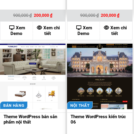
Giá
Giá
Giá
Giá
900,000
₫
200,000
₫
900,000
₫
200,000
₫
gốc
hiện
gốc
hiện
là:
tại
là:
tại
900,000 ₫.
là:
900,000 ₫.
là:
Xem
Xem chi
Xem
Xem chi
200,000 ₫.
200,000
Demo
tiết
Demo
tiết
BÁN HÀNG
NỘI THẤT
Theme WordPress bán sản
Theme WordPress kiến trúc
phẩm nội thất
06