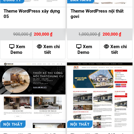
Theme WordPress xây dựng
Theme WordPress nội thất
05
govi
Giá
Giá
Giá
Giá
900,000
₫
200,000
₫
1,000,000
₫
200,000
₫
gốc
hiện
gốc
hiện
là:
tại
là:
tại
900,000 ₫.
là:
1,000,000 ₫.
là:
Xem
Xem chi
Xem
Xem chi
200,000 ₫.
200,00
Demo
tiết
Demo
tiết
NỘI THẤT
NỘI THẤT