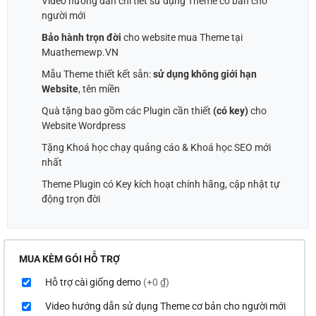
Video hướng dẫn chi tiết sử dụng Theme cơ bản cho
người mới
Bảo hành trọn đời
cho website mua Theme tại
Muathemewp.VN
Mẫu Theme thiết kết sẵn:
sử dụng không giới hạn
Website
, tên miền
Quà tặng bao gồm các Plugin cần thiết
(có key)
cho
Website Wordpress
Tặng Khoá học chạy quảng cáo & Khoá học SEO mới
nhất
Theme Plugin có Key kích hoạt chính hãng, cập nhật tự
động trọn đời
MUA KÈM GÓI HỖ TRỢ
Hỗ trợ cài giống demo
(+0 ₫)
Video hướng dẫn sử dụng Theme cơ bản cho người mới