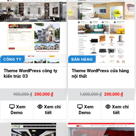
CÔNG TY
BÁN HÀNG
Theme WordPress công ty
Theme WordPress cửa hàng
kiến trúc 03
nội thất
Giá
Giá
Giá
Giá
900,000
₫
200,000
₫
1,000,000
₫
200,000
₫
gốc
hiện
gốc
hiện
là:
tại
là:
tại
900,000 ₫.
là:
1,000,000 ₫.
là:
Xem
Xem chi
Xem
Xem chi
200,000 ₫.
200,00
Demo
tiết
Demo
tiết