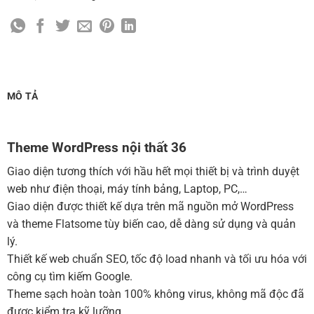
Cài đặt SMTP Mail cho site Wordpress
(+100,000 ₫)
Thiết kế logo đơn giản để đăng web
(+300,000 ₫)
Chỉnh sửa site theo yêu cầu tuỳ chọn
(+2,000,000 ₫)
MUA THÊM TÊN MIỀN + HOSTING
MÔ TẢ
Tên miền quốc tế .com .net .org (1 năm)
(+350,000 ₫)
Tên miền Việt Nam .vn (1 năm)
(+550,000 ₫)
Theme WordPress nội thất 36
Hosting 2GB SSD (1 năm)
(+700,000 ₫)
Giao diện tương thích với hầu hết mọi thiết bị và trình duyệt
Hosting 4GB SSD (1 năm)
(+1,000,000 ₫)
web như điện thoại, máy tính bảng, Laptop, PC,…
Giao diện được thiết kế dựa trên mã nguồn mở WordPress
Hosting 8GB SSD (1 năm)
(+1,200,000 ₫)
và theme Flatsome tùy biến cao, dễ dàng sử dụng và quản
lý.
Thiết kế web chuẩn SEO, tốc độ load nhanh và tối ưu hóa với
công cụ tìm kiếm Google.
Theme sạch hoàn toàn 100% không virus, không mã độc đã
được kiểm tra kỹ lưỡng.