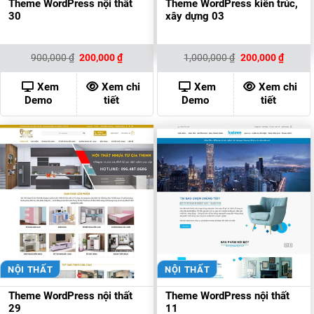
Theme WordPress nội thất
Theme WordPress kiến trúc,
30
xây dựng 03
Giá
Giá
Giá
Giá
900,000
₫
200,000
₫
1,000,000
₫
200,000
₫
gốc
hiện
gốc
hiện
là:
tại
là:
tại
900,000 ₫.
là:
1,000,000 ₫.
là:
Xem
Xem chi
Xem
Xem chi
200,000 ₫.
200,00
Demo
tiết
Demo
tiết
NỘI THẤT
NỘI THẤT
Theme WordPress nội thất
Theme WordPress nội thất
29
11