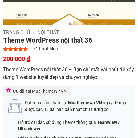
TRANG CHỦ
/
NỘI THẤT
Theme WordPress nội thất 36
71
Lượt Mua
Giá
Giá
5.00
2
trên 5
200,000
₫
dựa trên
gốc
hiện
đánh giá
Theme WordPress nội thất 36 – Bạn chỉ mất vài phút để xây
là:
tại
dựng 1 website tuyệt đẹp và chuyên nghiệp
900,000 ₫.
là:
200,000 ₫.
Ưu đãi tại MuaThemeWP.VN:
Đặt mua sản phẩm tại
Muathemewp.VN
ngay để nhận
được các ưu đãi hấp dẫn nhất chưa từng có
Hỗ trợ cài đặt, sử dụng Theme thông qua
Teamview /
Ultraviewer