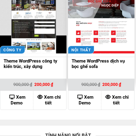
CÔNG TY
NỘI THẤT
Theme WordPress công ty
Theme WordPress dịch vụ
kiến trúc, xây dựng
bọc ghế sofa
Giá
Giá
Giá
Giá
900,000
₫
200,000
₫
900,000
₫
200,000
₫
gốc
hiện
gốc
hiện
là:
tại
là:
tại
900,000 ₫.
là:
900,000 ₫.
là:
Xem
Xem chi
Xem
Xem chi
200,000 ₫.
200,000
Demo
tiết
Demo
tiết
TÍNH NĂNG NỔI BẬT