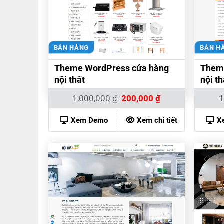
BÁN HÀNG
BÁN H
Theme WordPress cửa hàng
Theme
nội thất
nội th
Giá
Giá
1,000,000
₫
200,000
₫
1
gốc
hiện
là:
tại
1,000,000 ₫.
là:
Xem Demo
Xem chi tiết
X
200,000 ₫.