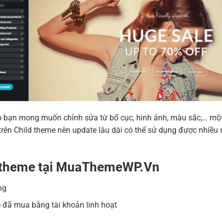
 nào bạn mong muốn chỉnh sửa từ bố cục, hình ảnh, màu sắc,… m
ên Child theme nên update lâu dài có thể sử dụng được nhiều 
a theme tại MuaThemeWP.Vn
ng
 đã mua bằng tài khoản linh hoạt