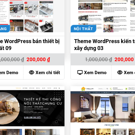
ÀNG
NỘI THẤT
 WordPress bán thiết bị
Theme WordPress kiến t
ất 09
xây dựng 03
Giá
Giá
Giá
,000,000
₫
200,000
₫
1,000,000
₫
200,00
gốc
hiện
gốc
là:
tại
là:
1,000,000 ₫.
là:
1,000,000 
em Demo
Xem chi tiết
Xem Demo
Xem c
200,000 ₫.