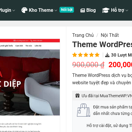
lugin
Kho Theme
Blog
Hỗ trợ
Trang Chủ
/
Nội Thất
Theme WordPress
30
Lượt M
5.00
2
trên
Giá
900,000
₫
200,0
5 dựa
gốc
trên
đánh
Theme WordPress dịch vụ bọ
là:
giá
website tuyệt đẹp và chuyên
900,00
Ưu đãi tại MuaThemeWP.VN
Đặt mua sản phẩm t
dẫn nhất chưa từng 
Hỗ trợ cài đặt, sử dụng