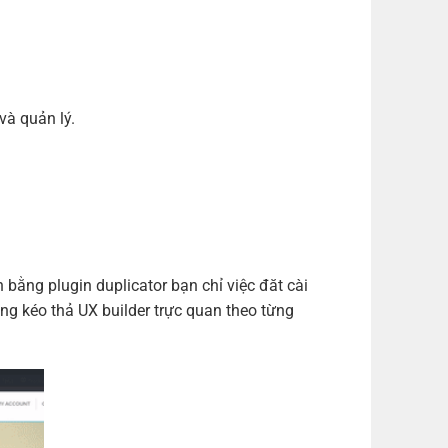
m)
(+700,000 ₫)
m)
(+1,000,000 ₫)
m)
(+1,200,000 ₫)
và quản lý.
ng plugin duplicator bạn chỉ việc đăt cài
ng kéo thả UX builder trực quan theo từng