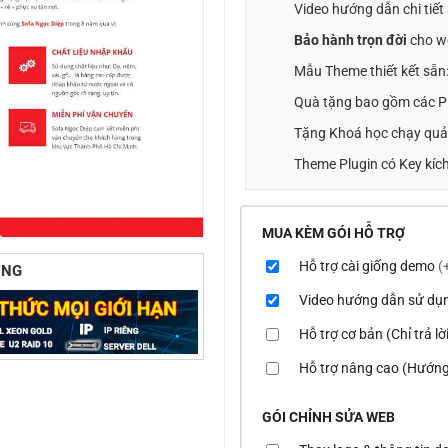
Video hướng dẫn chi tiế
Bảo hành trọn đời
cho w
Mẫu Theme thiết kết sẵn
Quà tặng bao gồm các Pl
Tặng Khoá học chạy quả
Theme Plugin có Key kích
MUA KÈM GÓI HỖ TRỢ
Hỗ trợ cài giống demo
(
ÙNG
Video hướng dẫn sử dụ
Hỗ trợ cơ bản (Chỉ trả l
Hỗ trợ nâng cao (Hướng
GÓI CHỈNH SỬA WEB