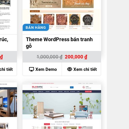
BÁN HÀNG
rúc,
Theme WordPress bán tranh
gỗ
Giá
Giá
Giá
0
₫
1,000,000
₫
200,000
₫
hiện
gốc
hiện
tại
là:
tại
₫.
là:
1,000,000 ₫.
là:
hi tiết
Xem Demo
Xem chi tiết
200,000 ₫.
200,000 ₫.