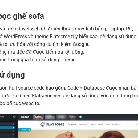
Hosting 2GB SSD (1 nă
Hosting 4GB SSD (1 nă
bọc ghế sofa
Hosting 8GB SSD (1 nă
ị và trình duyệt web như điện thoại, máy tính bảng, Laptop, PC,…
ở WordPress và theme Flatsome tùy biến cao, dễ dàng sử dụng 
 tối ưu hóa với công cụ tìm kiếm Google.
ng mã độc đã được kiểm tra kỹ lưỡng.
ơn trong quá trình sử dụng Theme.
sử dụng
n Full source code bao gồm: Code + Database được nhân bản bằ
ược Buid trên Flatsome nên dễ dàng sử dụng với trình dựng tra
ào bố cục website.