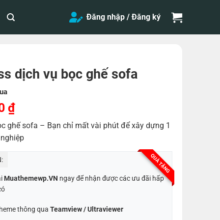
Đăng nhập / Đăng ký
 dịch vụ bọc ghế sofa
ua
Giá
00
₫
hiện
c ghế sofa – Bạn chỉ mất vài phút để xây dựng 1
tại
 nghiệp
0 ₫.
là:
200,000 ₫.
QUÀ TẶNG
:
ại
Muathemewp.VN
ngay để nhận được các ưu đãi hấp
có
 Theme thông qua
Teamview / Ultraviewer