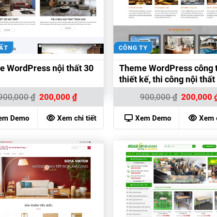
HẤT
CÔNG TY
 WordPress nội thất 30
Theme WordPress công 
thiết kế, thi công nội thất
Giá
Giá
Giá
900,000
₫
200,000
₫
900,000
₫
200,000
gốc
hiện
gốc
là:
tại
là:
900,000 ₫.
là:
900,000 ₫.
em Demo
Xem chi tiết
Xem Demo
Xem c
200,000 ₫.