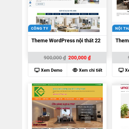
CÔNG TY
NỘI T
Theme WordPress nội thất 22
Theme
Giá
Giá
900,000
₫
200,000
₫
gốc
hiện
là:
tại
900,000 ₫.
là:
Xem Demo
Xem chi tiết
X
200,000 ₫.