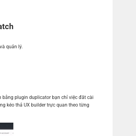
(1 năm)
(+550,000 ₫)
m)
(+700,000 ₫)
m)
(+1,000,000 ₫)
atch
m)
(+1,200,000 ₫)
và quản lý.
ng plugin duplicator bạn chỉ việc đăt cài
ng kéo thả UX builder trực quan theo từng