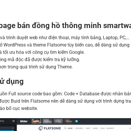
Tên miền Việt Nam .vn 
Hosting 2GB SSD (1 nă
Hosting 4GB SSD (1 nă
page bán đồng hồ thông minh smartw
Hosting 8GB SSD (1 nă
ị và trình duyệt web như điện thoại, máy tính bảng, Laptop, PC,…
ở WordPress và theme Flatsome tùy biến cao, dễ dàng sử dụng 
 tối ưu hóa với công cụ tìm kiếm Google.
ng mã độc đã được kiểm tra kỹ lưỡng.
ơn trong quá trình sử dụng Theme.
sử dụng
n Full source code bao gồm: Code + Database được nhân bản bằ
ược Buid trên Flatsome nên dễ dàng sử dụng với trình dựng tra
ào bố cục website.