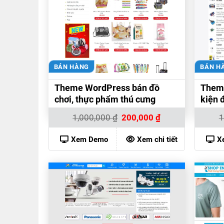
BÁN HÀNG
BÁN H
Theme WordPress bán đồ
Theme
chơi, thực phẩm thú cưng
kiện 
Giá
Giá
1,000,000
₫
200,000
₫
1
gốc
hiện
là:
tại
1,000,000 ₫.
là:
Xem Demo
Xem chi tiết
X
200,000 ₫.