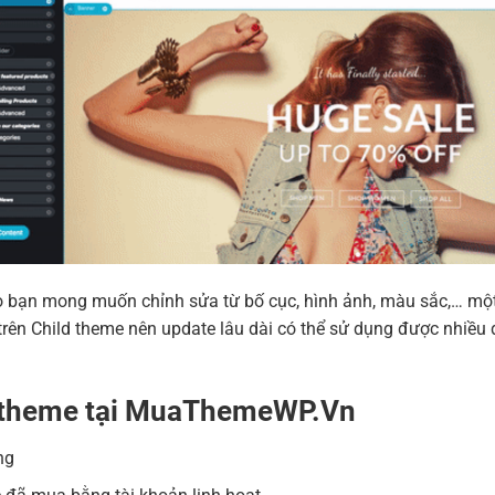
 nào bạn mong muốn chỉnh sửa từ bố cục, hình ảnh, màu sắc,… m
ên Child theme nên update lâu dài có thể sử dụng được nhiều 
a theme tại MuaThemeWP.Vn
ng