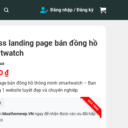
Đăng nhập / Đăng ký
s landing page bán đồng hồ
rtwatch
ua
Giá
00
₫
hiện
age bán đồng hồ thông minh smartwatch – Bạn
tại
g 1 website tuyệt đẹp và chuyên nghiệp
0 ₫.
là:
200,000 ₫.
QUÀ TẶNG
:
ại
Muathemewp.VN
ngay để nhận được các ưu đãi hấp
có