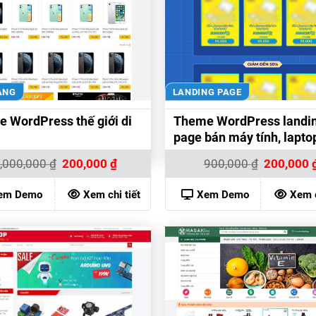
ÀNG
LANDING PAGE
 WordPress thế giới di
Theme WordPress landi
page bán máy tính, lapto
Giá
Giá
Giá
,000,000
₫
200,000
₫
900,000
₫
200,000
gốc
hiện
gốc
là:
tại
là:
1,000,000 ₫.
là:
900,000 ₫.
em Demo
Xem chi tiết
Xem Demo
Xem c
200,000 ₫.