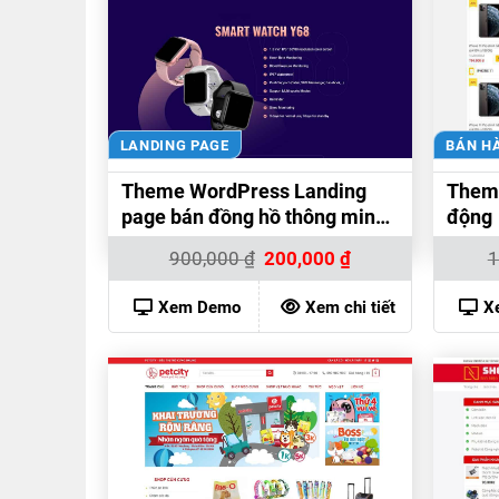
LANDING PAGE
BÁN H
Theme WordPress Landing
Theme
page bán đồng hồ thông minh
động
smartwatch 02
Giá
Giá
900,000
₫
200,000
₫
1
gốc
hiện
là:
tại
900,000 ₫.
là:
Xem Demo
Xem chi tiết
X
200,000 ₫.