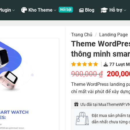
lugin
Kho Theme
Blog
Hỗ trợ
Trang Chủ
/
Landing Page
Theme WordPres
thông minh sma
77
Lượt M
5.00
2
trên
Giá
900,000
₫
200,0
5 dựa
gốc
trên
đánh
Theme WordPress landing p
là:
giá
chỉ mất vài phút để xây dựn
900,00
Ưu đãi tại MuaThemeWP.VN
Đặt mua sản phẩm t
dẫn nhất chưa từng 