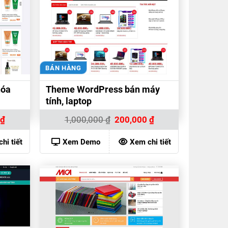
BÁN HÀNG
hóa
Theme WordPress bán máy
tính, laptop
Giá
Giá
Giá
0
₫
1,000,000
₫
200,000
₫
hiện
gốc
hiện
tại
là:
tại
₫.
là:
1,000,000 ₫.
là:
hi tiết
Xem Demo
Xem chi tiết
200,000 ₫.
200,000 ₫.