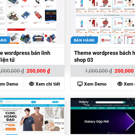
ÀNG
BÁN HÀNG
 wordpress bán linh
Theme wordpress bách 
điện tử
shop 03
Giá
Giá
Giá
,000,000
₫
200,000
₫
1,000,000
₫
200,00
gốc
hiện
gốc
là:
tại
là:
1,000,000 ₫.
là:
1,000,000 
em Demo
Xem chi tiết
Xem Demo
Xem c
200,000 ₫.