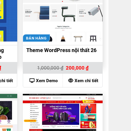
BÁN HÀNG
ng
Theme WordPress nội thất 26
p
Giá
Giá
Giá
₫
1,000,000
₫
200,000
₫
hiện
gốc
hiện
tại
là:
tại
là:
1,000,000 ₫.
là:
hi tiết
Xem Demo
Xem chi tiết
200,000 ₫.
200,000 ₫.