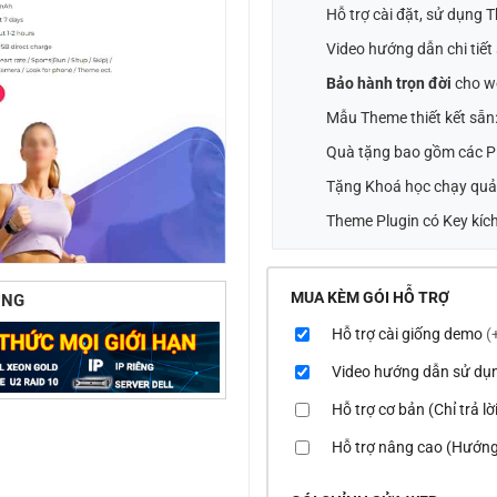
Hỗ trợ cài đặt, sử dụng
Video hướng dẫn chi tiế
Bảo hành trọn đời
cho w
Mẫu Theme thiết kết sẵn
Quà tặng bao gồm các Pl
Tặng Khoá học chạy quả
Theme Plugin có Key kích
MUA KÈM GÓI HỖ TRỢ
ÙNG
Hỗ trợ cài giống demo
(
Video hướng dẫn sử dụ
Hỗ trợ cơ bản (Chỉ trả l
Hỗ trợ nâng cao (Hướng