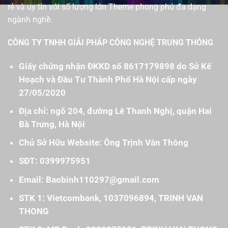
rẻ và uy tín với số lượng lớn Theme phong phú đa dạng
ngành nghề.
CÔNG TY TNHH GIẢI PHÁP CÔNG NGHỆ TRUNG THÔNG
Giấy chứng nhận ĐKKD số 8617179898 do Sở Kế
Hoạch và Đầu Tư Thành Phố Hà Nội cấp ngày
27/05/2020
Địa chỉ: ngõ 204, đường Lê Thanh Nghị, quận Hai
Bà Trưng, Hà Nội
Chủ Sở Hữu Website: Ông Trịnh Văn Thông
SĐT: 0399975951
Email: Baobinh110297@gmail.com
STK 1: Vietcombank, 1037096894, TRINH VAN
THONG