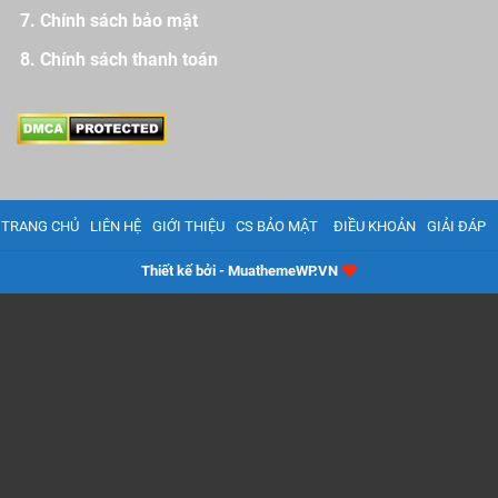
Chính sách bảo mật
Chính sách thanh toán
TRANG CHỦ
LIÊN HỆ
GIỚI THIỆU
CS BẢO MẬT
ĐIỀU KHOẢN
GIẢI ĐÁP
Thiết kế bởi - MuathemeWP.VN