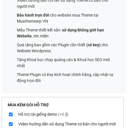
Video hướng dẫn chi tiết sử dụng Theme cơ bản cho
người mới
Bảo hành trọn đời
cho website mua Theme tại
Muathemewp.VN
Mẫu Theme thiết kết sẵn:
sử dụng không giới hạn
Website
, tên miền
Quà tặng bao gồm các Plugin cần thiết
(có key)
cho
Website Wordpress
Tặng Khoá học chạy quảng cáo & Khoá học SEO mới
nhất
Theme Plugin có Key kích hoạt chính hãng, cập nhật tự
động trọn đời
MUA KÈM GÓI HỖ TRỢ
Hỗ trợ cài giống demo
(+0 ₫)
Video hướng dẫn sử dụng Theme cơ bản cho người mới