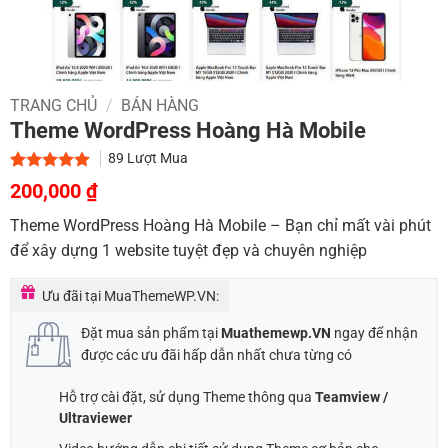
TRANG CHỦ
/
BÁN HÀNG
Theme WordPress Hoàng Hà Mobile
89
Lượt Mua
Giá
Giá
5.00
2
trên 5
200,000
₫
dựa trên
gốc
hiện
đánh giá
Theme WordPress Hoàng Hà Mobile – Bạn chỉ mất vài phút
là:
tại
để xây dựng 1 website tuyệt đẹp và chuyên nghiệp
1,000,000 ₫.
là:
200,000 ₫.
Ưu đãi tại MuaThemeWP.VN:
Đặt mua sản phẩm tại
Muathemewp.VN
ngay để nhận
được các ưu đãi hấp dẫn nhất chưa từng có
Hỗ trợ cài đặt, sử dụng Theme thông qua
Teamview /
Ultraviewer