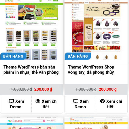
BÁN HÀNG
BÁN HÀNG
Theme WordPress bán sản
Theme WordPress Shop
phẩm in nhựa, thẻ văn phòng
vòng tay, đá phong thủy
Giá
Giá
Giá
Giá
1,000,000
₫
200,000
₫
1,000,000
₫
200,000
₫
gốc
hiện
gốc
hiện
là:
tại
là:
tại
1,000,000 ₫.
là:
1,000,000 ₫.
là:
Xem
Xem chi
Xem
Xem chi
200,000 ₫.
200,00
Demo
tiết
Demo
tiết