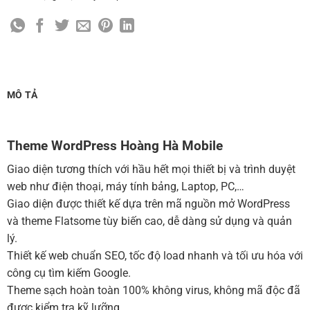
Cài đặt SMTP Mail cho site Wordpress
(+100,000 ₫)
Thiết kế logo đơn giản để đăng web
(+300,000 ₫)
Chỉnh sửa site theo yêu cầu tuỳ chọn
(+2,000,000 ₫)
MUA THÊM TÊN MIỀN + HOSTING
MÔ TẢ
Tên miền quốc tế .com .net .org (1 năm)
(+350,000 ₫)
Tên miền Việt Nam .vn (1 năm)
(+550,000 ₫)
Theme WordPress Hoàng Hà Mobile
Hosting 2GB SSD (1 năm)
(+700,000 ₫)
Giao diện tương thích với hầu hết mọi thiết bị và trình duyệt
Hosting 4GB SSD (1 năm)
(+1,000,000 ₫)
web như điện thoại, máy tính bảng, Laptop, PC,…
Giao diện được thiết kế dựa trên mã nguồn mở WordPress
Hosting 8GB SSD (1 năm)
(+1,200,000 ₫)
và theme Flatsome tùy biến cao, dễ dàng sử dụng và quản
lý.
Thiết kế web chuẩn SEO, tốc độ load nhanh và tối ưu hóa với
công cụ tìm kiếm Google.
Theme sạch hoàn toàn 100% không virus, không mã độc đã
được kiểm tra kỹ lưỡng.