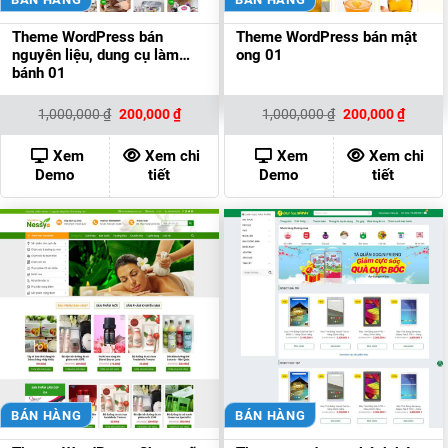
Theme WordPress bán
Theme WordPress bán mật
nguyên liệu, dung cụ làm
ong 01
bánh 01
Giá
Giá
Giá
Giá
1,000,000
₫
200,000
₫
1,000,000
₫
200,000
₫
gốc
hiện
gốc
hiện
là:
tại
là:
tại
1,000,000 ₫.
là:
1,000,000 ₫.
là:
Xem
Xem chi
Xem
Xem chi
200,000 ₫.
200,00
Demo
tiết
Demo
tiết
BÁN HÀNG
BÁN HÀNG