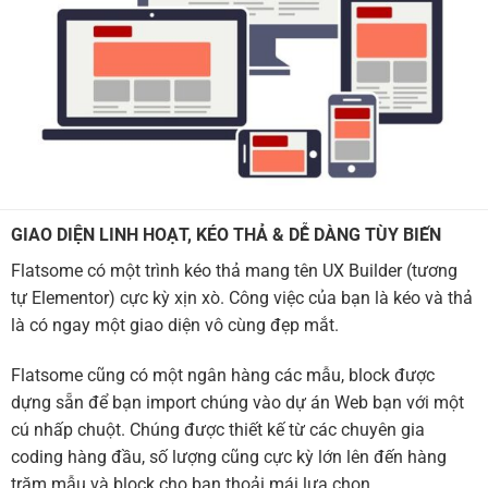
GIAO DIỆN LINH HOẠT, KÉO THẢ & DỄ DÀNG TÙY BIẾN
Flatsome có một trình kéo thả mang tên UX Builder (tương
tự Elementor) cực kỳ xịn xò. Công việc của bạn là kéo và thả
là có ngay một giao diện vô cùng đẹp mắt.
Flatsome cũng có một ngân hàng các mẫu, block được
dựng sẵn để bạn import chúng vào dự án Web bạn với một
cú nhấp chuột. Chúng được thiết kế từ các chuyên gia
coding hàng đầu, số lượng cũng cực kỳ lớn lên đến hàng
trăm mẫu và block cho bạn thoải mái lựa chọn.