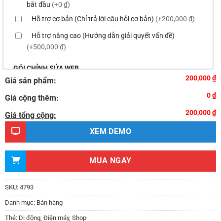
bắt đầu
(+0 ₫)
Hỗ trợ cơ bản (Chỉ trả lời câu hỏi cơ bản)
(+200,000 ₫)
Hỗ trợ nâng cao (Hướng dẫn giải quyết vấn đề)
(+500,000 ₫)
GÓI CHỈNH SỬA WEB
200,000 ₫
Giá sản phẩm:
Thay logo & thông tin doanh nghiệp
(+100,000 ₫)
0 ₫
Giá cộng thêm:
Đổi màu chủ đạo của theme theo tông màu của logo
200,000 ₫
(+200,000 ₫)
Giá tổng cộng:
Sửa danh mục và sắp xếp lại thanh menu chuẩn
XEM DEMO
(+300,000 ₫)
Thay đổi bố cục trang chủ (đơn giản)
(+500,000 ₫)
MUA NGAY
Thêm các nút liên hệ nhanh
(+0 ₫)
Thiết kế 2 banner chạy ở slider chính
(+200,000 ₫)
SKU:
4793
Thay đổi màu sắc toàn bộ site theo yêu cầu
Danh mục:
Bán hàng
(+150,000 ₫)
Thẻ:
Di động
,
Điện máy
,
Shop