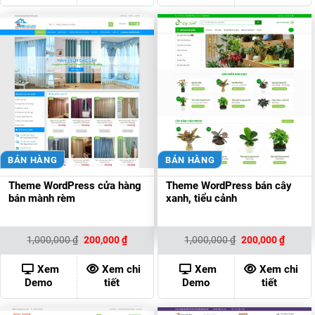
BÁN HÀNG
BÁN HÀNG
Theme WordPress cửa hàng
Theme WordPress bán cây
bán mành rèm
xanh, tiểu cảnh
Giá
Giá
Giá
Giá
1,000,000
₫
200,000
₫
1,000,000
₫
200,000
₫
gốc
hiện
gốc
hiện
là:
tại
là:
tại
1,000,000 ₫.
là:
1,000,000 ₫.
là:
Xem
Xem chi
Xem
Xem chi
200,000 ₫.
200,00
Demo
tiết
Demo
tiết