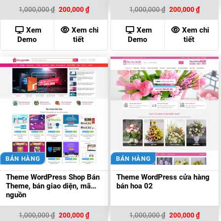
Giá
Giá
Giá
Giá
1,000,000
₫
200,000
₫
1,000,000
₫
200,000
₫
gốc
hiện
gốc
hiện
là:
tại
là:
tại
1,000,000 ₫.
là:
1,000,000 ₫.
là:
Xem
Xem chi
Xem
Xem chi
200,000 ₫.
200,00
Demo
tiết
Demo
tiết
BÁN HÀNG
BÁN HÀNG
Theme WordPress Shop Bán
Theme WordPress cửa hàng
Theme, bán giao diện, mã
bán hoa 02
nguồn
Giá
Giá
Giá
Giá
1,000,000
₫
200,000
₫
1,000,000
₫
200,000
₫
gốc
hiện
gốc
hiện