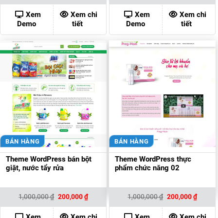
là:
tại
là:
tại
1,000,000 ₫.
là:
1,000,000 ₫.
là:
Xem
Xem chi
Xem
Xem chi
200,000 ₫.
200,00
Demo
tiết
Demo
tiết
BÁN HÀNG
BÁN HÀNG
Theme WordPress bán bột
Theme WordPress thực
giặt, nước tẩy rửa
phẩm chức năng 02
Giá
Giá
Giá
Giá
1,000,000
₫
200,000
₫
1,000,000
₫
200,000
₫
gốc
hiện
gốc
hiện
là:
tại
là:
tại
1,000,000 ₫.
là:
1,000,000 ₫.
là:
Xem
Xem chi
Xem
Xem chi