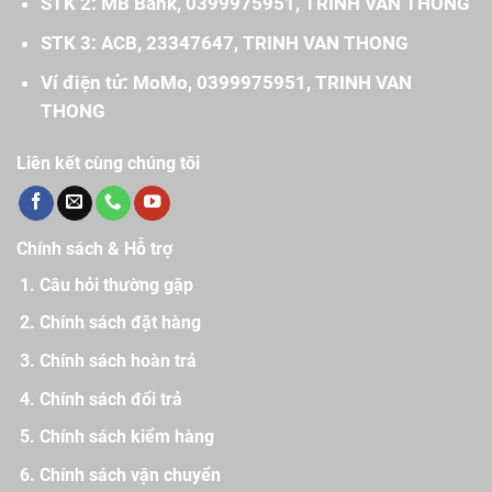
STK 2: MB Bank, 0399975951, TRINH VAN THONG
STK 3: ACB, 23347647, TRINH VAN THONG
Ví điện tử: MoMo, 0399975951, TRINH VAN
THONG
Liên kết cùng chúng tôi
Chính sách & Hỗ trợ
Câu hỏi thường gặp
Chính sách đặt hàng
Chính sách hoàn trả
Chính sách đổi trả
Chính sách kiểm hàng
Chính sách vận chuyển