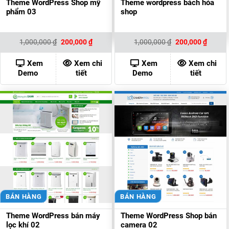
Theme WordPress Shop mỹ
Theme wordpress bách hóa
phẩm 03
shop
Giá
Giá
Giá
Giá
1,000,000
₫
200,000
₫
1,000,000
₫
200,000
₫
gốc
hiện
gốc
hiện
là:
tại
là:
tại
1,000,000 ₫.
là:
1,000,000 ₫.
là:
Xem
Xem chi
Xem
Xem chi
200,000 ₫.
200,00
Demo
tiết
Demo
tiết
BÁN HÀNG
BÁN HÀNG
Theme WordPress bán máy
Theme WordPress Shop bán
lọc khí 02
camera 02