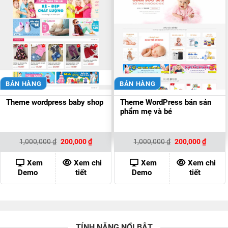
BÁN HÀNG
BÁN HÀNG
Theme wordpress baby shop
Theme WordPress bán sản
phẩm mẹ và bé
Giá
Giá
Giá
Giá
1,000,000
₫
200,000
₫
1,000,000
₫
200,000
₫
gốc
hiện
gốc
hiện
là:
tại
là:
tại
1,000,000 ₫.
là:
1,000,000 ₫.
là:
Xem
Xem chi
Xem
Xem chi
200,000 ₫.
200,00
Demo
tiết
Demo
tiết
TÍNH NĂNG NỔI BẬT