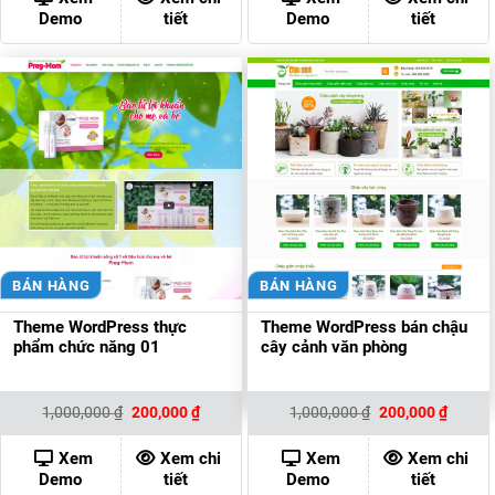
200,000 ₫.
200,00
Demo
tiết
Demo
tiết
BÁN HÀNG
BÁN HÀNG
Theme WordPress thực
Theme WordPress bán chậu
phẩm chức năng 01
cây cảnh văn phòng
Giá
Giá
Giá
Giá
1,000,000
₫
200,000
₫
1,000,000
₫
200,000
₫
gốc
hiện
gốc
hiện
là:
tại
là:
tại
1,000,000 ₫.
là:
1,000,000 ₫.
là:
Xem
Xem chi
Xem
Xem chi
200,000 ₫.
200,00
Demo
tiết
Demo
tiết