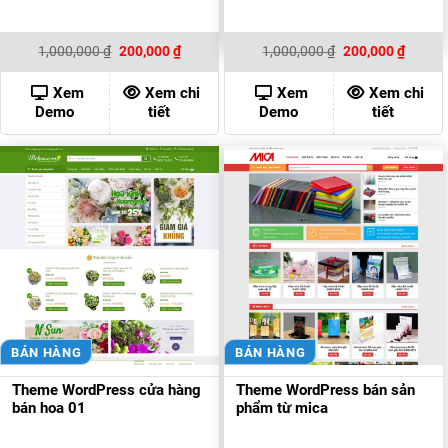
Giá
Giá
Giá
Giá
1,000,000
₫
200,000
₫
1,000,000
₫
200,000
₫
gốc
hiện
gốc
hiện
là:
tại
là:
tại
1,000,000 ₫.
là:
1,000,000 ₫.
là:
Xem
Xem chi
Xem
Xem chi
200,000 ₫.
200,00
Demo
tiết
Demo
tiết
BÁN HÀNG
BÁN HÀNG
Theme WordPress cửa hàng
Theme WordPress bán sản
bán hoa 01
phẩm từ mica