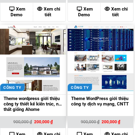
là:
tại
là:
tại
900,000 ₫.
là:
900,000 ₫.
là:
Xem
Xem chi
Xem
Xem chi
200,000 ₫.
200,000
Demo
tiết
Demo
tiết
CÔNG TY
CÔNG TY
Theme wordpress giới thiệu
Theme WordPress giới thiệu
công ty thiết kế kiến trúc, nội
công ty dịch vụ mạng, CNTT
thất giống Ahome
Giá
Giá
Giá
Giá
900,000
₫
200,000
₫
900,000
₫
200,000
₫
gốc
hiện
gốc
hiện
là:
tại
là:
tại
900,000 ₫.
là:
900,000 ₫.
là:
Xem
Xem chi
Xem
Xem chi