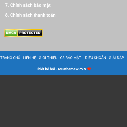
Chính sách bảo mật
Chính sách thanh toán
TRANG CHỦ
LIÊN HỆ
GIỚI THIỆU
CS BẢO MẬT
ĐIỀU KHOẢN
GIẢI ĐÁP
Thiết kế bởi - MuathemeWP.VN