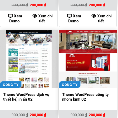
Giá
Giá
Giá
Giá
900,000
₫
200,000
₫
900,000
₫
200,000
₫
gốc
hiện
gốc
hiện
là:
tại
là:
tại
900,000 ₫.
là:
900,000 ₫.
là:
Xem
Xem chi
Xem
Xem chi
200,000 ₫.
200,000
Demo
tiết
Demo
tiết
CÔNG TY
CÔNG TY
Theme WordPress dịch vụ
Theme WordPress công ty
thiết kế, in ấn 02
nhôm kính 02
Giá
Giá
Giá
Giá
900,000
₫
200,000
₫
900,000
₫
200,000
₫
gốc
hiện
gốc
hiện