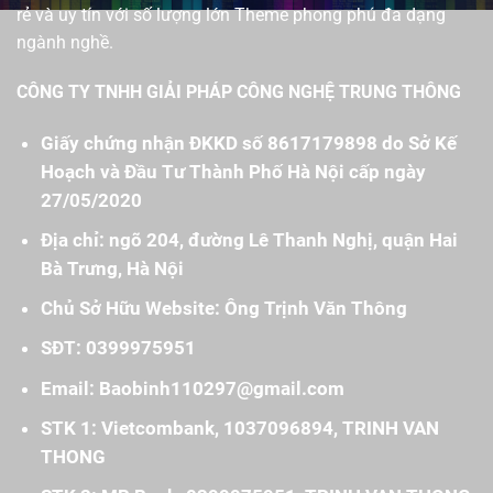
rẻ và uy tín với số lượng lớn Theme phong phú đa dạng
ngành nghề.
CÔNG TY TNHH GIẢI PHÁP CÔNG NGHỆ TRUNG THÔNG
Giấy chứng nhận ĐKKD số 8617179898 do Sở Kế
Hoạch và Đầu Tư Thành Phố Hà Nội cấp ngày
27/05/2020
Địa chỉ: ngõ 204, đường Lê Thanh Nghị, quận Hai
Bà Trưng, Hà Nội
Chủ Sở Hữu Website: Ông Trịnh Văn Thông
SĐT: 0399975951
Email: Baobinh110297@gmail.com
STK 1: Vietcombank, 1037096894, TRINH VAN
THONG