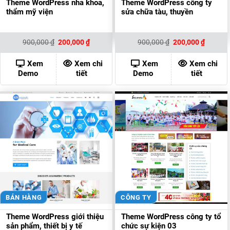
Theme WordPress nha khoa,
Theme WordPress công ty
thẩm mỹ viện
sửa chữa tàu, thuyền
Giá
Giá
Giá
Giá
900,000
₫
200,000
₫
900,000
₫
200,000
₫
gốc
hiện
gốc
hiện
là:
tại
là:
tại
900,000 ₫.
là:
900,000 ₫.
là:
Xem
Xem chi
Xem
Xem chi
200,000 ₫.
200,000
Demo
tiết
Demo
tiết
BÁN HÀNG
CÔNG TY
Theme WordPress giới thiệu
Theme WordPress công ty tổ
sản phẩm, thiết bị y tế
chức sự kiện 03