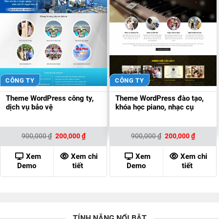
CÔNG TY
CÔNG TY
Theme WordPress công ty,
Theme WordPress đào tạo,
dịch vụ bảo vệ
khóa học piano, nhạc cụ
Giá
Giá
Giá
Giá
900,000
₫
200,000
₫
900,000
₫
200,000
₫
gốc
hiện
gốc
hiện
là:
tại
là:
tại
900,000 ₫.
là:
900,000 ₫.
là:
Xem
Xem chi
Xem
Xem chi
200,000 ₫.
200,000
Demo
tiết
Demo
tiết
TÍNH NĂNG NỔI BẬT