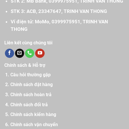
STK 2: MB Bank, 0399975951, TRINH VAN THONG
STK 3: ACB, 23347647, TRINH VAN THONG
Ví điện tử: MoMo, 0399975951, TRINH VAN
THONG
Liên kết cùng chúng tôi
Chính sách & Hỗ trợ
Câu hỏi thường gặp
Chính sách đặt hàng
Chính sách hoàn trả
Chính sách đổi trả
Chính sách kiểm hàng
Chính sách vận chuyển