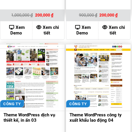
Giá
Giá
Giá
Giá
1,000,000
₫
200,000
₫
900,000
₫
200,000
₫
gốc
hiện
gốc
hiện
là:
tại
là:
tại
1,000,000 ₫.
là:
900,000 ₫.
là:
Xem
Xem chi
Xem
Xem chi
200,000 ₫.
200,000
Demo
tiết
Demo
tiết
CÔNG TY
CÔNG TY
Theme WordPress dịch vụ
Theme WordPress công ty
thiết kế, in ấn 03
xuất khẩu lao động 04