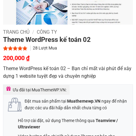
TRANG CHỦ
/
CÔNG TY
Theme WordPress kế toán 02
28
Lượt Mua
Giá
Giá
5.00
1
trên 5
200,000
₫
dựa trên
gốc
hiện
đánh giá
Theme WordPress kế toán 02 – Bạn chỉ mất vài phút để xây
là:
tại
dựng 1 website tuyệt đẹp và chuyên nghiệp
900,000 ₫.
là:
200,000 ₫.
Ưu đãi tại MuaThemeWP.VN:
Đặt mua sản phẩm tại
Muathemewp.VN
ngay để nhận
được các ưu đãi hấp dẫn nhất chưa từng có
Hỗ trợ cài đặt, sử dụng Theme thông qua
Teamview /
Ultraviewer