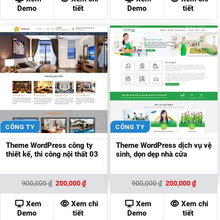
200,000 ₫.
200,000
Demo
tiết
Demo
tiết
CÔNG TY
CÔNG TY
Theme WordPress công ty
Theme WordPress dịch vụ vệ
thiết kế, thi công nội thất 03
sinh, dọn dẹp nhà cửa
Giá
Giá
Giá
Giá
900,000
₫
200,000
₫
900,000
₫
200,000
₫
gốc
hiện
gốc
hiện
là:
tại
là:
tại
900,000 ₫.
là:
900,000 ₫.
là:
Xem
Xem chi
Xem
Xem chi
200,000 ₫.
200,000
Demo
tiết
Demo
tiết