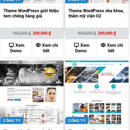
Theme WordPress giới thiệu
Theme WordPress nha khoa,
tem chống hàng giả
thẩm mỹ viện 02
Giá
Giá
Giá
Giá
900,000
₫
200,000
₫
900,000
₫
200,000
₫
gốc
hiện
gốc
hiện
là:
tại
là:
tại
900,000 ₫.
là:
900,000 ₫.
là:
Xem
Xem chi
Xem
Xem chi
200,000 ₫.
200,000
Demo
tiết
Demo
tiết
CÔNG TY
CÔNG TY