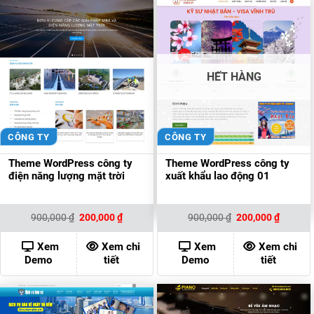
HẾT HÀNG
CÔNG TY
CÔNG TY
Theme WordPress công ty
Theme WordPress công ty
điện năng lượng mặt trời
xuất khẩu lao động 01
Giá
Giá
Giá
Giá
900,000
₫
200,000
₫
900,000
₫
200,000
₫
gốc
hiện
gốc
hiện
là:
tại
là:
tại
900,000 ₫.
là:
900,000 ₫.
là:
Xem
Xem chi
Xem
Xem chi
200,000 ₫.
200,000
Demo
tiết
Demo
tiết