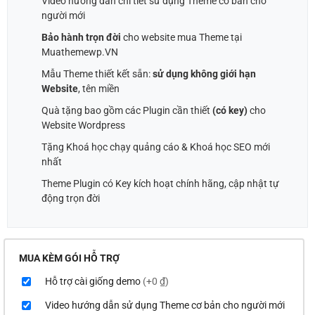
Video hướng dẫn chi tiết sử dụng Theme cơ bản cho
người mới
Bảo hành trọn đời
cho website mua Theme tại
Muathemewp.VN
Mẫu Theme thiết kết sẵn:
sử dụng không giới hạn
Website
, tên miền
Quà tặng bao gồm các Plugin cần thiết
(có key)
cho
Website Wordpress
Tặng Khoá học chạy quảng cáo & Khoá học SEO mới
nhất
Theme Plugin có Key kích hoạt chính hãng, cập nhật tự
động trọn đời
MUA KÈM GÓI HỖ TRỢ
Hỗ trợ cài giống demo
(+0 ₫)
Video hướng dẫn sử dụng Theme cơ bản cho người mới