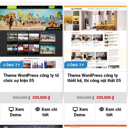
CÔNG TY
CÔNG TY
Theme WordPress công ty tổ
Theme WordPress công ty
chức sự kiện 05
thiết kế, thi công nội thất 05
Giá
Giá
Giá
Giá
900,000
₫
200,000
₫
900,000
₫
200,000
₫
gốc
hiện
gốc
hiện
là:
tại
là:
tại
900,000 ₫.
là:
900,000 ₫.
là:
Xem
Xem chi
Xem
Xem chi
200,000 ₫.
200,000
Demo
tiết
Demo
tiết