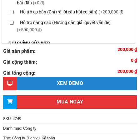
bắt đầu
(+0 ₫)
Hỗ trợ cơ bản (Chỉ trả lời câu hỏi cơ bản)
(+200,000 ₫)
Hỗ trợ nâng cao (Hướng dẫn giải quyết vấn đề)
(+500,000 ₫)
GÓI CHỈNH SỬA WEB
200,000 ₫
Giá sản phẩm:
Thay logo & thông tin doanh nghiệp
(+100,000 ₫)
0 ₫
Giá cộng thêm:
Đổi màu chủ đạo của theme theo tông màu của logo
200,000 ₫
(+200,000 ₫)
Giá tổng cộng:
Sửa danh mục và sắp xếp lại thanh menu chuẩn
XEM DEMO
(+300,000 ₫)
Thay đổi bố cục trang chủ (đơn giản)
(+500,000 ₫)
MUA NGAY
Thêm các nút liên hệ nhanh
(+0 ₫)
Thiết kế 2 banner chạy ở slider chính
(+200,000 ₫)
SKU:
4749
Thay đổi màu sắc toàn bộ site theo yêu cầu
Danh mục:
Công ty
(+150,000 ₫)
Thẻ:
Công ty
,
Dịch vụ
,
Kế toán