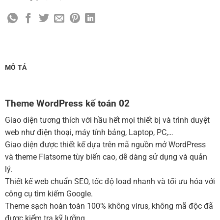
Cài đặt SMTP Mail cho site Wordpress
(+100,000 ₫)
Thiết kế logo đơn giản để đăng web
(+300,000 ₫)
Chỉnh sửa site theo yêu cầu tuỳ chọn
(+2,000,000 ₫)
MUA THÊM TÊN MIỀN + HOSTING
MÔ TẢ
Tên miền quốc tế .com .net .org (1 năm)
(+350,000 ₫)
Tên miền Việt Nam .vn (1 năm)
(+550,000 ₫)
Theme WordPress kế toán 02
Hosting 2GB SSD (1 năm)
(+700,000 ₫)
Giao diện tương thích với hầu hết mọi thiết bị và trình duyệt
Hosting 4GB SSD (1 năm)
(+1,000,000 ₫)
web như điện thoại, máy tính bảng, Laptop, PC,…
Giao diện được thiết kế dựa trên mã nguồn mở WordPress
Hosting 8GB SSD (1 năm)
(+1,200,000 ₫)
và theme Flatsome tùy biến cao, dễ dàng sử dụng và quản
lý.
Thiết kế web chuẩn SEO, tốc độ load nhanh và tối ưu hóa với
công cụ tìm kiếm Google.
Theme sạch hoàn toàn 100% không virus, không mã độc đã
được kiểm tra kỹ lưỡng.