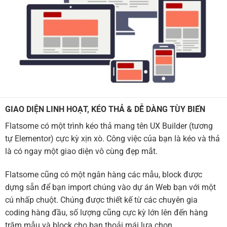
GIAO DIỆN LINH HOẠT, KÉO THẢ & DỄ DÀNG TÙY BIẾN
Flatsome có một trình kéo thả mang tên UX Builder (tương
tự Elementor) cực kỳ xịn xò. Công việc của bạn là kéo và thả
là có ngay một giao diện vô cùng đẹp mắt.
Flatsome cũng có một ngân hàng các mẫu, block được
dựng sẵn để bạn import chúng vào dự án Web bạn với một
cú nhấp chuột. Chúng được thiết kế từ các chuyên gia
coding hàng đầu, số lượng cũng cực kỳ lớn lên đến hàng
trăm mẫu và block cho bạn thoải mái lựa chọn.