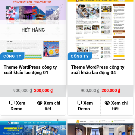
HẾT HÀNG
CÔNG TY
CÔNG TY
Theme WordPress công ty
Theme WordPress công ty
xuất khẩu lao động 01
xuất khẩu lao động 04
Giá
Giá
Giá
Giá
900,000
₫
200,000
₫
900,000
₫
200,000
₫
gốc
hiện
gốc
hiện
là:
tại
là:
tại
900,000 ₫.
là:
900,000 ₫.
là:
Xem
Xem chi
Xem
Xem chi
200,000 ₫.
200,000
Demo
tiết
Demo
tiết