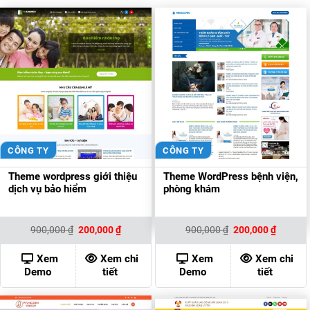
CÔNG TY
CÔNG TY
Theme wordpress giới thiệu
Theme WordPress bệnh viện,
dịch vụ bảo hiểm
phòng khám
Giá
Giá
Giá
Giá
900,000
₫
200,000
₫
900,000
₫
200,000
₫
gốc
hiện
gốc
hiện
là:
tại
là:
tại
900,000 ₫.
là:
900,000 ₫.
là:
Xem
Xem chi
Xem
Xem chi
200,000 ₫.
200,000
Demo
tiết
Demo
tiết