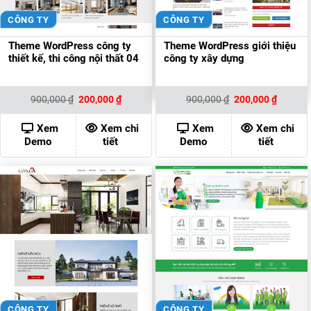
CÔNG TY
CÔNG TY
Theme WordPress công ty
Theme WordPress giới thiệu
thiết kế, thi công nội thất 04
công ty xây dựng
Giá
Giá
Giá
Giá
900,000
₫
200,000
₫
900,000
₫
200,000
₫
gốc
hiện
gốc
hiện
là:
tại
là:
tại
900,000 ₫.
là:
900,000 ₫.
là:
Xem
Xem chi
Xem
Xem chi
200,000 ₫.
200,000
Demo
tiết
Demo
tiết
CÔNG TY
CÔNG TY