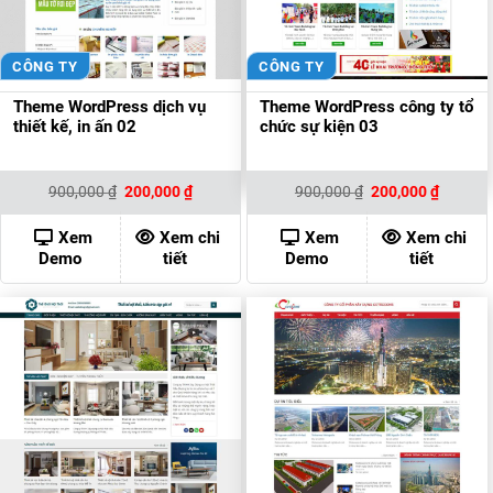
CÔNG TY
CÔNG TY
Theme WordPress dịch vụ
Theme WordPress công ty tổ
thiết kế, in ấn 02
chức sự kiện 03
Giá
Giá
Giá
Giá
900,000
₫
200,000
₫
900,000
₫
200,000
₫
gốc
hiện
gốc
hiện
là:
tại
là:
tại
900,000 ₫.
là:
900,000 ₫.
là:
Xem
Xem chi
Xem
Xem chi
200,000 ₫.
200,000
Demo
tiết
Demo
tiết