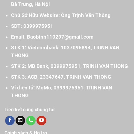
Bà Trưng, Hà Nội
Chủ Sở Hữu Website: Ông Trịnh Văn Thông
SĐT: 0399975951
Email: Baobinh110297@gmail.com
STK 1: Vietcombank, 1037096894, TRINH VAN
THONG
STK 2: MB Bank, 0399975951, TRINH VAN THONG
STK 3: ACB, 23347647, TRINH VAN THONG
Ví điện tử: MoMo, 0399975951, TRINH VAN
THONG
Liên kết cùng chúng tôi
Chính sách & Hỗ trợ