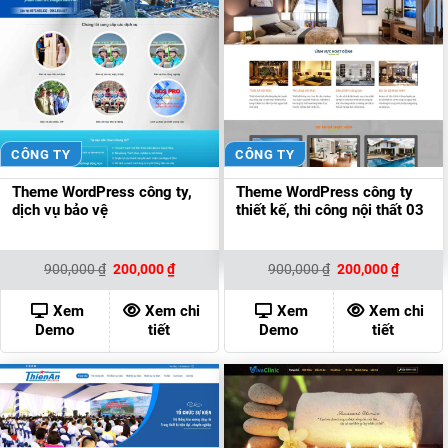
CÔNG TY
CÔNG TY
Theme WordPress công ty,
Theme WordPress công ty
dịch vụ bảo vệ
thiết kế, thi công nội thất 03
Giá
Giá
Giá
Giá
900,000
₫
200,000
₫
900,000
₫
200,000
₫
gốc
hiện
gốc
hiện
là:
tại
là:
tại
900,000 ₫.
là:
900,000 ₫.
là:
Xem
Xem chi
Xem
Xem chi
200,000 ₫.
200,000
Demo
tiết
Demo
tiết