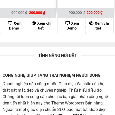
Giá
Giá
Giá
Giá
900,000
₫
200,000
₫
900,000
₫
200,000
₫
gốc
hiện
gốc
hiện
là:
tại
là:
tại
900,000 ₫.
là:
900,000 ₫.
là:
Xem
Xem chi
Xem
Xem chi
200,000 ₫.
200,000
Demo
tiết
Demo
tiết
TÍNH NĂNG NỔI BẬT
CÔNG NGHỆ GIÚP TĂNG TRẢI NGHIỆM NGƯỜI DÙNG
Doanh nghiệp nào cũng muốn Giao diện Website của họ
thật bắt mắt, đẹp và chuyên nghiệp. Thấu hiểu điều đó,
Chúng tôi luôn cung cấp cho các bạn giải pháp công nghệ
tiên tiến nhất hiện nay cho Theme Wordpress Bán hàng.
Ngoài ra một giao diện chuẩn SEO, bảo mật tốt, Giao diện