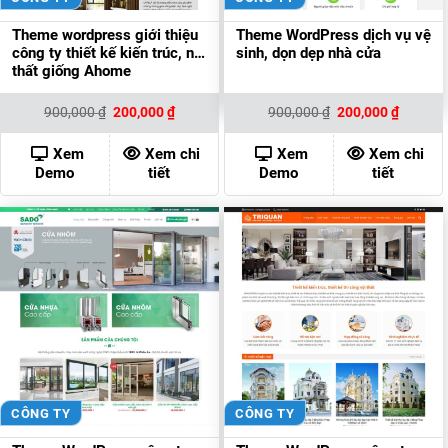
Theme wordpress giới thiệu
Theme WordPress dịch vụ vệ
công ty thiết kế kiến trúc, nội
sinh, dọn dẹp nhà cửa
thất giống Ahome
Giá
Giá
Giá
Giá
900,000
₫
200,000
₫
900,000
₫
200,000
₫
gốc
hiện
gốc
hiện
là:
tại
là:
tại
900,000 ₫.
là:
900,000 ₫.
là:
Xem
Xem chi
Xem
Xem chi
200,000 ₫.
200,000
Demo
tiết
Demo
tiết
CÔNG TY
CÔNG TY