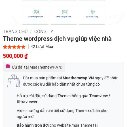
TRANG CHỦ
/
CÔNG TY
Theme wordpress dịch vụ giúp việc nhà
42
Lượt Mua
Giá
Giá
5.00
2
trên 5
500,000
₫
dựa trên
gốc
hiện
đánh giá
Ưu đãi tại MuaThemeWP.VN:
là:
tại
1,000,000 ₫.
là:
Đặt mua sản phẩm tại
Muathemewp.VN
ngay để nhận
500,000 ₫.
được các ưu đãi hấp dẫn nhất chưa từng có
Hỗ trợ cài đặt, sử dụng Theme thông qua
Teamview /
Ultraviewer
Video hướng dẫn chi tiết sử dụng Theme cơ bản cho
người mới
Bảo hành trọn đời
cho website mua Theme tại