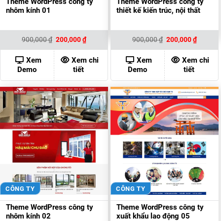
Theme WordPress công ty
Theme WordPress công ty
nhôm kính 01
thiết kế kiến trúc, nội thất
Giá
Giá
Giá
Giá
900,000
₫
200,000
₫
900,000
₫
200,000
₫
gốc
hiện
gốc
hiện
là:
tại
là:
tại
900,000 ₫.
là:
900,000 ₫.
là:
Xem
Xem chi
Xem
Xem chi
200,000 ₫.
200,000
Demo
tiết
Demo
tiết
CÔNG TY
CÔNG TY
Theme WordPress công ty
Theme WordPress công ty
nhôm kính 02
xuất khẩu lao động 05