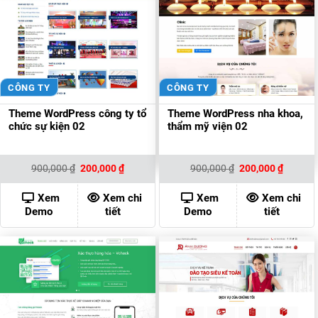
CÔNG TY
CÔNG TY
Theme WordPress công ty tổ
Theme WordPress nha khoa,
chức sự kiện 02
thẩm mỹ viện 02
Giá
Giá
Giá
Giá
900,000
₫
200,000
₫
900,000
₫
200,000
₫
gốc
hiện
gốc
hiện
là:
tại
là:
tại
900,000 ₫.
là:
900,000 ₫.
là:
Xem
Xem chi
Xem
Xem chi
200,000 ₫.
200,000
Demo
tiết
Demo
tiết