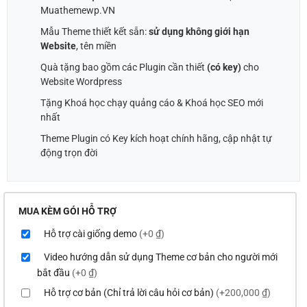
Muathemewp.VN
Mẫu Theme thiết kết sẵn:
sử dụng không giới hạn
Website
, tên miền
Quà tặng bao gồm các Plugin cần thiết
(có key)
cho
Website Wordpress
Tặng Khoá học chạy quảng cáo & Khoá học SEO mới
nhất
Theme Plugin có Key kích hoạt chính hãng, cập nhật tự
động trọn đời
MUA KÈM GÓI HỖ TRỢ
Hỗ trợ cài giống demo
(+0 ₫)
Video hướng dẫn sử dụng Theme cơ bản cho người mới
bắt đầu
(+0 ₫)
Hỗ trợ cơ bản (Chỉ trả lời câu hỏi cơ bản)
(+200,000 ₫)