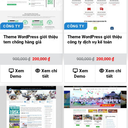
CÔNG TY
CÔNG TY
Theme WordPress giới thiệu
Theme WordPress giới thiệu
tem chống hàng giả
công ty dịch vụ kế toán
Giá
Giá
Giá
Giá
900,000
₫
200,000
₫
900,000
₫
200,000
₫
gốc
hiện
gốc
hiện
là:
tại
là:
tại
900,000 ₫.
là:
900,000 ₫.
là:
Xem
Xem chi
Xem
Xem chi
200,000 ₫.
200,000
Demo
tiết
Demo
tiết