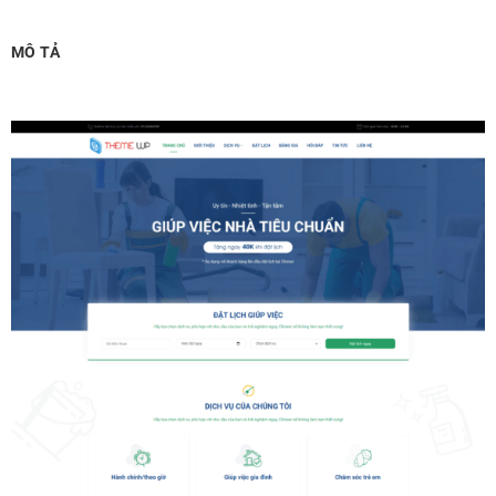
Chỉnh sửa site theo yêu cầu tuỳ chọn
(+2,000,000 ₫)
MÔ TẢ
MUA THÊM TÊN MIỀN + HOSTING
Tên miền quốc tế .com .net .org (1 năm)
(+350,000 ₫)
Tên miền Việt Nam .vn (1 năm)
(+550,000 ₫)
Hosting 2GB SSD (1 năm)
(+700,000 ₫)
Hosting 4GB SSD (1 năm)
(+1,000,000 ₫)
Hosting 8GB SSD (1 năm)
(+1,200,000 ₫)