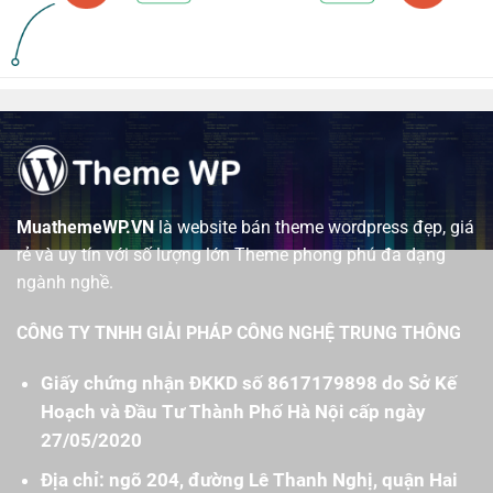
MuathemeWP.VN
là website bán theme wordpress đẹp, giá
rẻ và uy tín với số lượng lớn Theme phong phú đa dạng
ngành nghề.
CÔNG TY TNHH GIẢI PHÁP CÔNG NGHỆ TRUNG THÔNG
Giấy chứng nhận ĐKKD số 8617179898 do Sở Kế
Hoạch và Đầu Tư Thành Phố Hà Nội cấp ngày
27/05/2020
Địa chỉ: ngõ 204, đường Lê Thanh Nghị, quận Hai